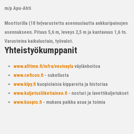
m/p Apu-Ahti
Moottorilla (18 hv)varustettu asennuslautta ankkuripainojen
asennukseen. Pituus 5,6 m, leveys 2,5 m ja kantavuus 1,6 tn.
Varusteina kaikuluotain, työvalot.
Yhteistyökumppanit
www.alltime.fi/infra/vesivayla
väylänhoitoa
www.ceficon.fi
- sukellusta
www.klpy.fi
kuopiolaisia kippareita ja historiaa
www.kuljetusliiketiainen.fi
- nosturi ja lavettikuljetukset
www.kuopio.fi
- mukava paikka asua ja toimia