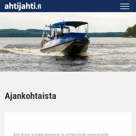
Ajankohtaista
Kiitoksia asiakkailemme ja yhteistyökumppaneille