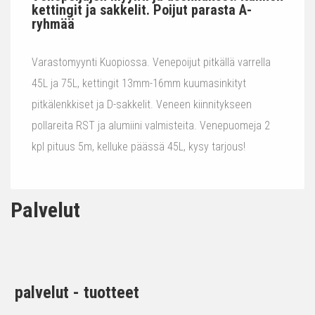
kettingit ja sakkelit. Poijut parasta A-
ryhmää
Varastomyynti Kuopiossa. Venepoijut pitkällä varrella
45L ja 75L, kettingit 13mm-16mm kuumasinkityt
pitkälenkkiset ja D-sakkelit. Veneen kiinnitykseen
pollareita RST ja alumiini valmisteita. Venepuomeja 2
kpl pituus 5m, kelluke päässä 45L, kysy tarjous!
Palvelut
palvelut - tuotteet