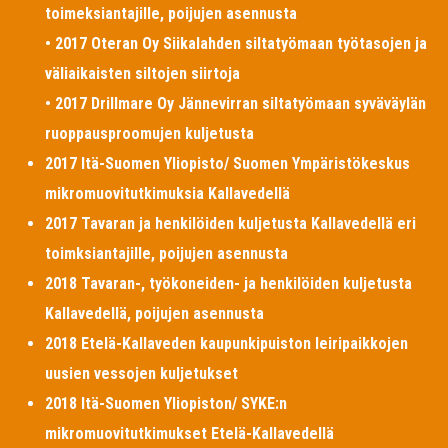
toimeksiantajille, poijujen asennusta
• 2017 Oteran Oy Siikalahden siltatyömaan työtasojen ja
väliaikaisten siltojen siirtoja
• 2017 Drillmare Oy Jännevirran siltatyömaan syväväylän
ruoppausproomujen kuljetusta
2017 Itä-Suomen Yliopisto/ Suomen Ympäristökeskus
mikromuovitutkimuksia Kallavedellä
2017 Tavaran ja henkilöiden kuljetusta Kallavedellä eri
toimksiantajille, poijujen asennusta
2018 Tavaran-, työkoneiden- ja henkilöiden kuljetusta
Kallavedellä, poijujen asennusta
2018 Etelä-Kallaveden kaupunkipuiston leiripaikkojen
uusien vessojen kuljetukset
2018 Itä-Suomen Yliopiston/ SYKE:n
mikromuovitutkimukset Etelä-Kallavedellä