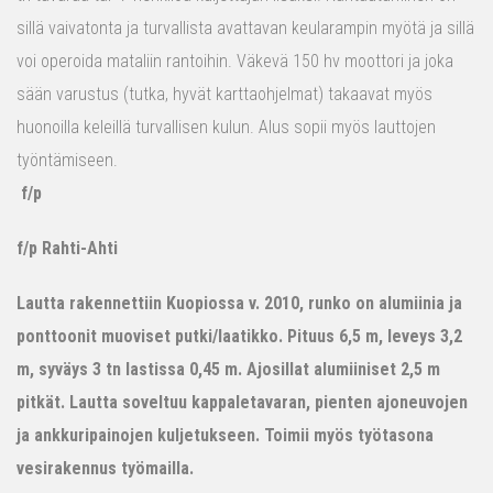
sillä vaivatonta ja turvallista avattavan keularampin myötä ja sillä
voi operoida mataliin rantoihin. Väkevä 150 hv moottori ja joka
sään varustus (tutka, hyvät karttaohjelmat) takaavat myös
huonoilla keleillä turvallisen kulun. Alus sopii myös lauttojen
työntämiseen.
f/p
f/p Rahti-Ahti
Lautta rakennettiin Kuopiossa v. 2010, runko on alumiinia ja
ponttoonit muoviset putki/laatikko. Pituus 6,5 m, leveys 3,2
m, syväys 3 tn lastissa 0,45 m. Ajosillat alumiiniset 2,5 m
pitkät. Lautta soveltuu kappaletavaran, pienten ajoneuvojen
ja ankkuripainojen kuljetukseen. Toimii myös työtasona
vesirakennus työmailla.