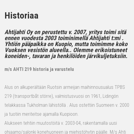
Historiaa
Ahtijahti Oy on perustettu v. 2007, yritys toimi sitä
ennen vuodesta 2003 toiminimellä Ahtijahti t:mi .
Yhtiön pääpaikka on Kuopio, mutta toimimme koko
Vuoksen vesistön alueella.. Olemme erikoistuneet
koneiden-, tavaran ja henkilöiden järvikuljetuksiin.
m/s AHTI 219 historia ja varustelu
Alus on alkuperältään Ruotsin armeijan maihinnousualus TPBS
219 (transportbåt större), valmistusvuosi on 1961, Lidingön
telakkassa Tukholman lähistöllä . Alus ostettiin Suomeen v. 2000
ja tuotiin meriteitse ajamalla Kuopioon.
Alukseen tehtiin muutostöitä v. 2003-04, rakentamalla uusi
ohjaamo/salonki konehuoneen ja miehistöhytin päälle. M/s Ahti