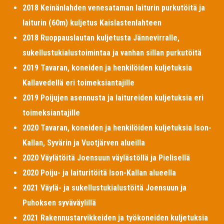
2018 Keinänlahden venesataman laiturin purkutöitä ja
laiturin (60m) kuljetus Kaislastenlahteen
2018 Ruoppauslautan kuljetusta Jännevirralle,
sukellustukialustoimintaa ja vanhan sillan purkutöitä
2019 Tavaran, koneiden ja henkilöiden kuljetuksia
Kallavedellä eri toimeksiantajille
2019 Poijujen asennusta ja laitureiden kuljetuksia eri
toimeksiantajille
2020 Tavaran, koneiden ja henkilöiden kuljetuksia Ison-
Kallan, Syvärin ja Vuotjärven alueilla
2020 Väylätöitä Joensuun väylästöllä ja Pielisellä
2020 Poiju- ja laituritöitä Ison-Kallan alueella
2021 Väylä- ja sukellustukialustöitä Joensuun ja
Puhoksen syväväylillä
2021 Rakennustarvikkeiden ja työkoneiden kuljetuksia