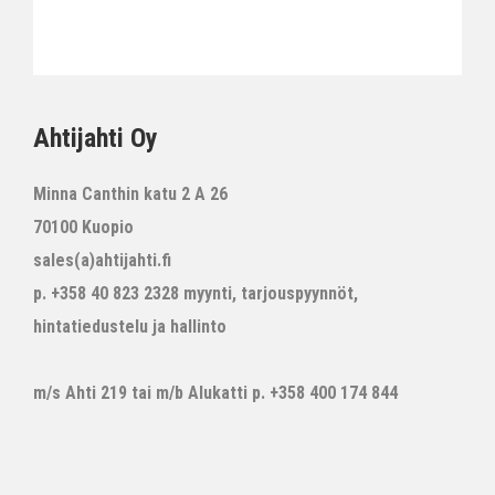
Ahtijahti Oy
Minna Canthin katu 2 A 26
70100 Kuopio
sales(a)ahtijahti.fi
p. +358 40 823 2328 myynti, tarjouspyynnöt,
hintatiedustelu ja hallinto
m/s Ahti 219 tai m/b Alukatti p. +358 400 174 844