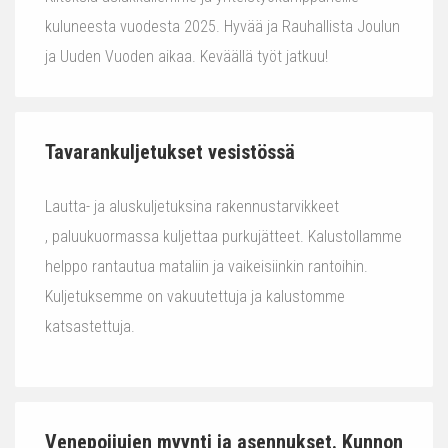
kuluneesta vuodesta 2025. Hyvää ja Rauhallista Joulun
ja Uuden Vuoden aikaa. Keväällä työt jatkuu!
Tavarankuljetukset vesistössä
Lautta- ja aluskuljetuksina rakennustarvikkeet
, paluukuormassa kuljettaa purkujätteet. Kalustollamme
helppo rantautua mataliin ja vaikeisiinkin rantoihin.
Kuljetuksemme on vakuutettuja ja kalustomme
katsastettuja.
Venepoijujen myynti ja asennukset. Kunnon