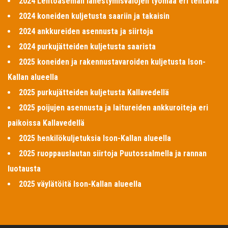
2024 Lentoaseman lähestymisvalojen työmaa eri tehtäviä
2024 koneiden kuljetusta saariin ja takaisin
2024 ankkureiden asennusta ja siirtoja
2024 purkujätteiden kuljetusta saarista
2025 koneiden ja rakennustavaroiden kuljetusta Ison-
Kallan alueella
2025 purkujätteiden kuljetusta Kallavedellä
2025 poijujen asennusta ja laitureiden ankkuroiteja eri
paikoissa Kallavedellä
2025 henkilökuljetuksia Ison-Kallan alueella
2025 ruoppauslautan siirtoja Puutossalmella ja rannan
luotausta
2025 väylätöitä Ison-Kallan alueella