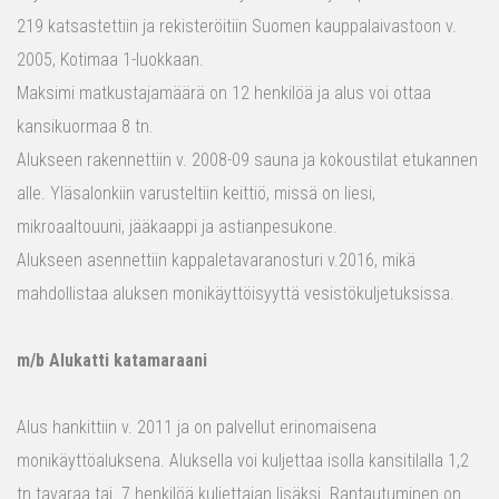
219 katsastettiin ja rekisteröitiin Suomen kauppalaivastoon v.
2005, Kotimaa 1-luokkaan.
Maksimi matkustajamäärä on 12 henkilöä ja alus voi ottaa
kansikuormaa 8 tn.
Alukseen rakennettiin v. 2008-09 sauna ja kokoustilat etukannen
alle. Yläsalonkiin varusteltiin keittiö, missä on liesi,
mikroaaltouuni, jääkaappi ja astianpesukone.
Alukseen asennettiin kappaletavaranosturi v.2016, mikä
mahdollistaa aluksen monikäyttöisyyttä vesistökuljetuksissa.
m/b Alukatti katamaraani
Alus hankittiin v. 2011 ja on palvellut erinomaisena
monikäyttöaluksena. Aluksella voi kuljettaa isolla kansitilalla 1,2
tn tavaraa tai 7 henkilöä kuljettajan lisäksi. Rantautuminen on