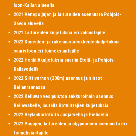
Ison-Kallan alueella
2021 Venepoijujen ja laitureiden asennusta Pohjois-
Savon alueella
2021 Laitureiden kuljetuksia eri valmistajille
2022 Koneiden- ja rakennustarvikkeidenkuljetuksia
saaristoon eri toimeksiantajille
2022 Henkilökuljetuksia saariin Etelä- ja Pohjois-
Kallavedellä
2022 Silttiverhon (200m) asennus ja siirrot
Bellanrannassa
2022 Kelluvan vesipuiston ankkuroinnin asennus
Bellawakelle, lautalla ilotulittajien kuljetuksia
2022 Väylänhoitotöitä Juojärvellä ja Pielisellä
2022 Poijujen, laitureiden ja öljypuomien asennusta eri
toimeksiantajille