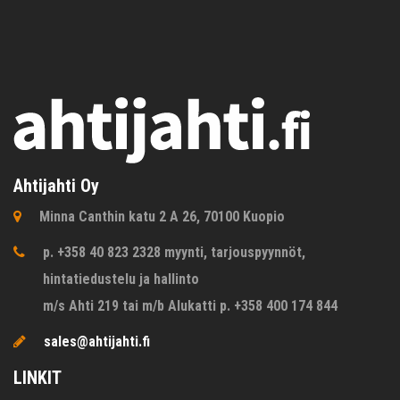
Ahtijahti Oy
Minna Canthin katu 2 A 26, 70100 Kuopio
p. +358 40 823 2328 myynti, tarjouspyynnöt,
hintatiedustelu ja hallinto
m/s Ahti 219 tai m/b Alukatti p. +358 400 174 844
sales@ahtijahti.fi
LINKIT