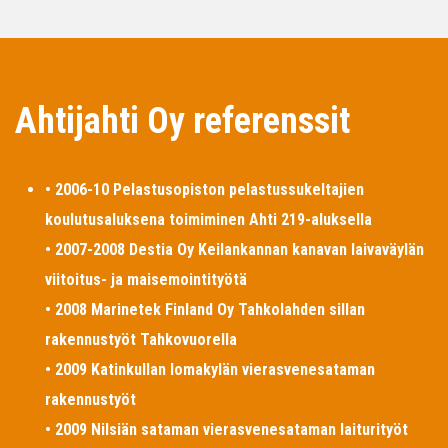
Ahtijahti Oy referenssit
• 2006-10 Pelastusopiston pelastussukeltajien
koulutusaluksena toimiminen Ahti 219-aluksella
• 2007-2008 Destia Oy Keilankannan kanavan laivaväylän
viitoitus- ja maisemointityötä
• 2008 Marinetek Finland Oy Tahkolahden sillan
rakennustyöt Tahkovuorella
• 2009 Katinkullan lomakylän vierasvenesataman
rakennustyöt
• 2009 Nilsiän sataman vierasvenesataman laiturityöt