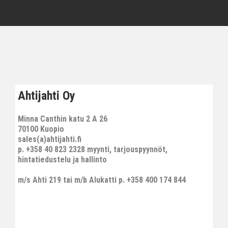
Ahtijahti Oy
Minna Canthin katu 2 A 26
70100 Kuopio
sales(a)ahtijahti.fi
p. +358 40 823 2328 myynti, tarjouspyynnöt,
hintatiedustelu ja hallinto
m/s Ahti 219 tai m/b Alukatti p. +358 400 174 844