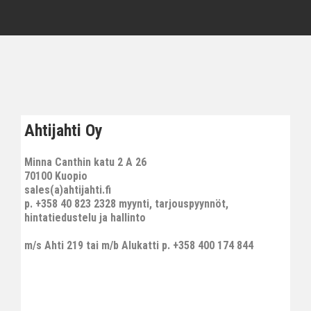
Ahtijahti Oy
Minna Canthin katu 2 A 26
70100 Kuopio
sales(a)ahtijahti.fi
p. +358 40 823 2328 myynti, tarjouspyynnöt,
hintatiedustelu ja hallinto
m/s Ahti 219 tai m/b Alukatti p. +358 400 174 844