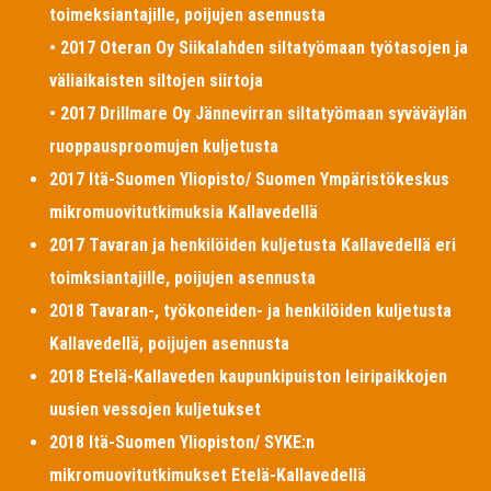
toimeksiantajille, poijujen asennusta
• 2017 Oteran Oy Siikalahden siltatyömaan työtasojen ja
väliaikaisten siltojen siirtoja
• 2017 Drillmare Oy Jännevirran siltatyömaan syväväylän
ruoppausproomujen kuljetusta
2017 Itä-Suomen Yliopisto/ Suomen Ympäristökeskus
mikromuovitutkimuksia Kallavedellä
2017 Tavaran ja henkilöiden kuljetusta Kallavedellä eri
toimksiantajille, poijujen asennusta
2018 Tavaran-, työkoneiden- ja henkilöiden kuljetusta
Kallavedellä, poijujen asennusta
2018 Etelä-Kallaveden kaupunkipuiston leiripaikkojen
uusien vessojen kuljetukset
2018 Itä-Suomen Yliopiston/ SYKE:n
mikromuovitutkimukset Etelä-Kallavedellä