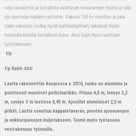
sillä vaivatonta ja turvallista avattavan keularampin myötä ja sillä
voi operoida mataliin rantoihin. Väkevä 150 hv moottori ja joka
sään varustus (tutka, hyvät karttaohjelmat) takaavat myös
huonoilla keleillä turvallisen kulun. Alus sopii myös lauttojen
työntämiseen.
f/p
f/p Rahti-Ahti
Lautta rakennettiin Kuopiossa v. 2010, runko on alumiinia ja
ponttoonit muoviset putki/laatikko. Pituus 6,5 m, leveys 3,2
m, syväys 3 tn lastissa 0,45 m. Ajosillat alumiiniset 2,5 m
pitkät. Lautta soveltuu kappaletavaran, pienten ajoneuvojen
ja ankkuripainojen kuljetukseen. Toimii myös työtasona
vesirakennus työmailla.