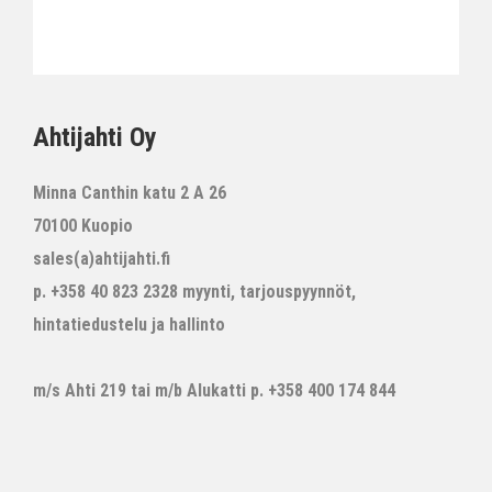
Ahtijahti Oy
Minna Canthin katu 2 A 26
70100 Kuopio
sales(a)ahtijahti.fi
p. +358 40 823 2328 myynti, tarjouspyynnöt,
hintatiedustelu ja hallinto
m/s Ahti 219 tai m/b Alukatti p. +358 400 174 844