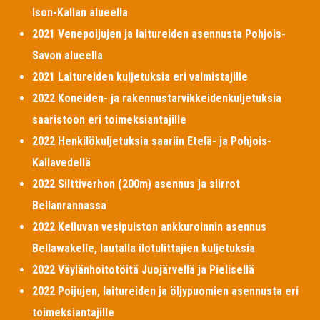
Ison-Kallan alueella
2021 Venepoijujen ja laitureiden asennusta Pohjois-
Savon alueella
2021 Laitureiden kuljetuksia eri valmistajille
2022 Koneiden- ja rakennustarvikkeidenkuljetuksia
saaristoon eri toimeksiantajille
2022 Henkilökuljetuksia saariin Etelä- ja Pohjois-
Kallavedellä
2022 Silttiverhon (200m) asennus ja siirrot
Bellanrannassa
2022 Kelluvan vesipuiston ankkuroinnin asennus
Bellawakelle, lautalla ilotulittajien kuljetuksia
2022 Väylänhoitotöitä Juojärvellä ja Pielisellä
2022 Poijujen, laitureiden ja öljypuomien asennusta eri
toimeksiantajille