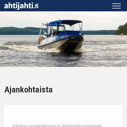
Ajankohtaista
Kiitoksia asiakkailemme ja yhteistyökumppaneille