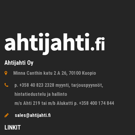
Ahtijahti Oy
Minna Canthin katu 2 A 26, 70100 Kuopio
p. +358 40 823 2328 myynti, tarjouspyynnöt,
hintatiedustelu ja hallinto
m/s Ahti 219 tai m/b Alukatti p. +358 400 174 844
sales@ahtijahti.fi
LINKIT