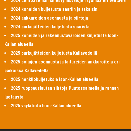
2024 Lentoaseman lähestymisvalojen työmaa eri tehtäviä
2024 koneiden kuljetusta saariin ja takaisin
2024 ankkureiden asennusta ja siirtoja
2024 purkujätteiden kuljetusta saarista
2025 koneiden ja rakennustavaroiden kuljetusta Ison-
Kallan alueella
2025 purkujätteiden kuljetusta Kallavedellä
2025 poijujen asennusta ja laitureiden ankkuroiteja eri
paikoissa Kallavedellä
2025 henkilökuljetuksia Ison-Kallan alueella
2025 ruoppauslautan siirtoja Puutossalmella ja rannan
luotausta
2025 väylätöitä Ison-Kallan alueella