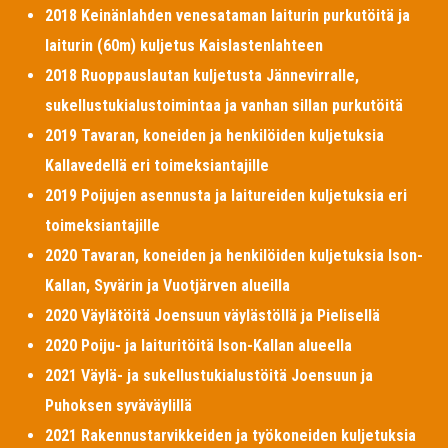
2018 Keinänlahden venesataman laiturin purkutöitä ja
laiturin (60m) kuljetus Kaislastenlahteen
2018 Ruoppauslautan kuljetusta Jännevirralle,
sukellustukialustoimintaa ja vanhan sillan purkutöitä
2019 Tavaran, koneiden ja henkilöiden kuljetuksia
Kallavedellä eri toimeksiantajille
2019 Poijujen asennusta ja laitureiden kuljetuksia eri
toimeksiantajille
2020 Tavaran, koneiden ja henkilöiden kuljetuksia Ison-
Kallan, Syvärin ja Vuotjärven alueilla
2020 Väylätöitä Joensuun väylästöllä ja Pielisellä
2020 Poiju- ja laituritöitä Ison-Kallan alueella
2021 Väylä- ja sukellustukialustöitä Joensuun ja
Puhoksen syväväylillä
2021 Rakennustarvikkeiden ja työkoneiden kuljetuksia