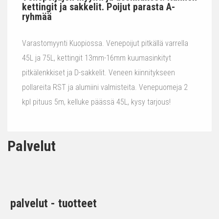
kettingit ja sakkelit. Poijut parasta A-
ryhmää
Varastomyynti Kuopiossa. Venepoijut pitkällä varrella
45L ja 75L, kettingit 13mm-16mm kuumasinkityt
pitkälenkkiset ja D-sakkelit. Veneen kiinnitykseen
pollareita RST ja alumiini valmisteita. Venepuomeja 2
kpl pituus 5m, kelluke päässä 45L, kysy tarjous!
Palvelut
palvelut - tuotteet