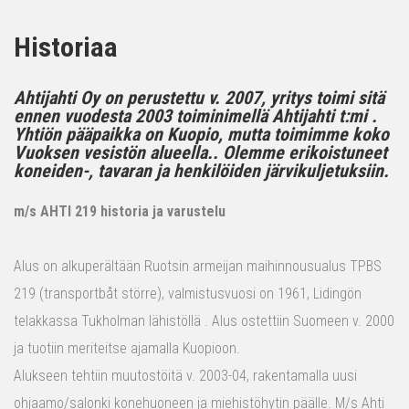
Historiaa
Ahtijahti Oy on perustettu v. 2007, yritys toimi sitä
ennen vuodesta 2003 toiminimellä Ahtijahti t:mi .
Yhtiön pääpaikka on Kuopio, mutta toimimme koko
Vuoksen vesistön alueella.. Olemme erikoistuneet
koneiden-, tavaran ja henkilöiden järvikuljetuksiin.
m/s AHTI 219 historia ja varustelu
Alus on alkuperältään Ruotsin armeijan maihinnousualus TPBS
219 (transportbåt större), valmistusvuosi on 1961, Lidingön
telakkassa Tukholman lähistöllä . Alus ostettiin Suomeen v. 2000
ja tuotiin meriteitse ajamalla Kuopioon.
Alukseen tehtiin muutostöitä v. 2003-04, rakentamalla uusi
ohjaamo/salonki konehuoneen ja miehistöhytin päälle. M/s Ahti