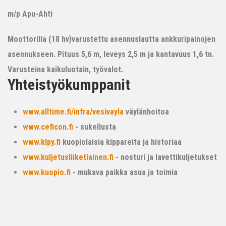
m/p Apu-Ahti
Moottorilla (18 hv)varustettu asennuslautta ankkuripainojen
asennukseen. Pituus 5,6 m, leveys 2,5 m ja kantavuus 1,6 tn.
Varusteina kaikuluotain, työvalot.
Yhteistyökumppanit
www.alltime.fi/infra/vesivayla
väylänhoitoa
www.ceficon.fi
- sukellusta
www.klpy.fi
kuopiolaisia kippareita ja historiaa
www.kuljetusliiketiainen.fi
- nosturi ja lavettikuljetukset
www.kuopio.fi
- mukava paikka asua ja toimia