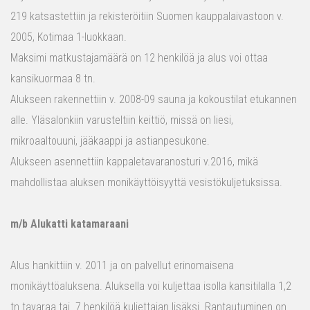
219 katsastettiin ja rekisteröitiin Suomen kauppalaivastoon v.
2005, Kotimaa 1-luokkaan.
Maksimi matkustajamäärä on 12 henkilöä ja alus voi ottaa
kansikuormaa 8 tn.
Alukseen rakennettiin v. 2008-09 sauna ja kokoustilat etukannen
alle. Yläsalonkiin varusteltiin keittiö, missä on liesi,
mikroaaltouuni, jääkaappi ja astianpesukone.
Alukseen asennettiin kappaletavaranosturi v.2016, mikä
mahdollistaa aluksen monikäyttöisyyttä vesistökuljetuksissa.
m/b Alukatti katamaraani
Alus hankittiin v. 2011 ja on palvellut erinomaisena
monikäyttöaluksena. Aluksella voi kuljettaa isolla kansitilalla 1,2
tn tavaraa tai 7 henkilöä kuljettajan lisäksi. Rantautuminen on