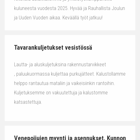
kuluneesta vuodesta 2025. Hyvää ja Rauhallista Joulun
ja Uuden Vuoden aikaa. Keväällä työt jatkuu!
Tavarankuljetukset vesistössä
Lautta- ja aluskuljetuksina rakennustarvikkeet
, paluukuormassa kuljettaa purkujätteet. Kalustollamme
helppo rantautua mataliin ja vaikeisiinkin rantoihin.
Kuljetuksemme on vakuutettuja ja kalustomme
katsastettuja.
Venepoijujen myynti ja asennukset. Kunnon