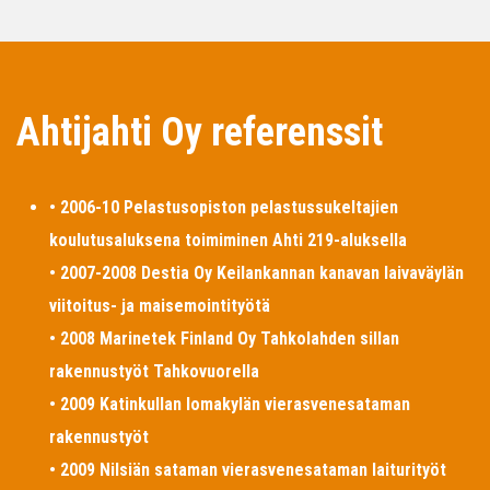
Ahtijahti Oy referenssit
• 2006-10 Pelastusopiston pelastussukeltajien
koulutusaluksena toimiminen Ahti 219-aluksella
• 2007-2008 Destia Oy Keilankannan kanavan laivaväylän
viitoitus- ja maisemointityötä
• 2008 Marinetek Finland Oy Tahkolahden sillan
rakennustyöt Tahkovuorella
• 2009 Katinkullan lomakylän vierasvenesataman
rakennustyöt
• 2009 Nilsiän sataman vierasvenesataman laiturityöt