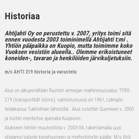
Historiaa
Ahtijahti Oy on perustettu v. 2007, yritys toimi sitä
ennen vuodesta 2003 toiminimellä Ahtijahti t:mi .
Yhtiön pääpaikka on Kuopio, mutta toimimme koko
Vuoksen vesistön alueella.. Olemme erikoistuneet
koneiden-, tavaran ja henkilöiden järvikuljetuksiin.
m/s AHTI 219 historia ja varustelu
Alus on alkuperältään Ruotsin armeijan maihinnousualus TPBS
219 (transportbåt större), valmistusvuosi on 1961, Lidingön
telakkassa Tukholman lähistöllä . Alus ostettiin Suomeen v. 2000
ja tuotiin meriteitse ajamalla Kuopioon.
Alukseen tehtiin muutostöitä v. 2003-04, rakentamalla uusi
ohjaamo/salonki konehuoneen ja miehistöhytin päälle. M/s Ahti