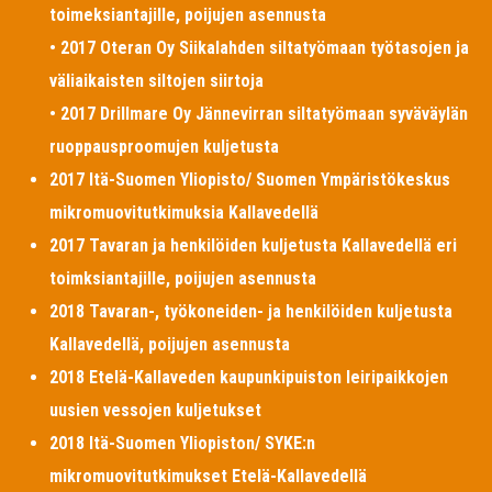
toimeksiantajille, poijujen asennusta
• 2017 Oteran Oy Siikalahden siltatyömaan työtasojen ja
väliaikaisten siltojen siirtoja
• 2017 Drillmare Oy Jännevirran siltatyömaan syväväylän
ruoppausproomujen kuljetusta
2017 Itä-Suomen Yliopisto/ Suomen Ympäristökeskus
mikromuovitutkimuksia Kallavedellä
2017 Tavaran ja henkilöiden kuljetusta Kallavedellä eri
toimksiantajille, poijujen asennusta
2018 Tavaran-, työkoneiden- ja henkilöiden kuljetusta
Kallavedellä, poijujen asennusta
2018 Etelä-Kallaveden kaupunkipuiston leiripaikkojen
uusien vessojen kuljetukset
2018 Itä-Suomen Yliopiston/ SYKE:n
mikromuovitutkimukset Etelä-Kallavedellä