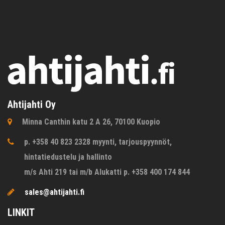
Ahtijahti Oy
Minna Canthin katu 2 A 26, 70100 Kuopio
p. +358 40 823 2328 myynti, tarjouspyynnöt,
hintatiedustelu ja hallinto
m/s Ahti 219 tai m/b Alukatti p. +358 400 174 844
sales@ahtijahti.fi
LINKIT