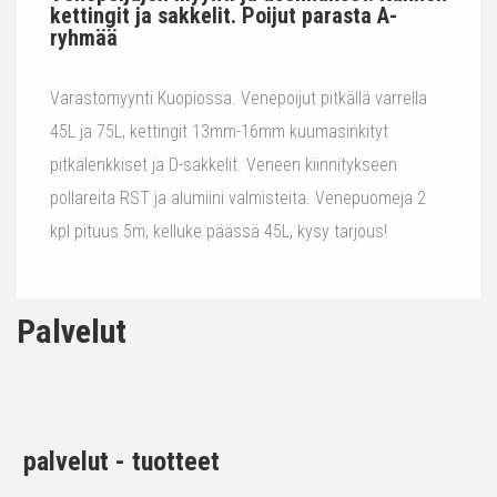
kettingit ja sakkelit. Poijut parasta A-
ryhmää
Varastomyynti Kuopiossa. Venepoijut pitkällä varrella
45L ja 75L, kettingit 13mm-16mm kuumasinkityt
pitkälenkkiset ja D-sakkelit. Veneen kiinnitykseen
pollareita RST ja alumiini valmisteita. Venepuomeja 2
kpl pituus 5m, kelluke päässä 45L, kysy tarjous!
Palvelut
palvelut - tuotteet