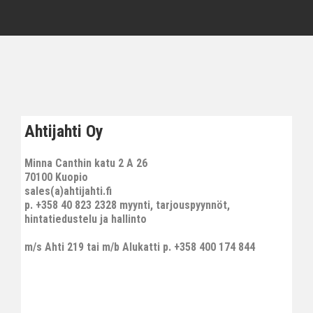
Ahtijahti Oy
Minna Canthin katu 2 A 26
70100 Kuopio
sales(a)ahtijahti.fi
p. +358 40 823 2328 myynti, tarjouspyynnöt,
hintatiedustelu ja hallinto
m/s Ahti 219 tai m/b Alukatti p. +358 400 174 844