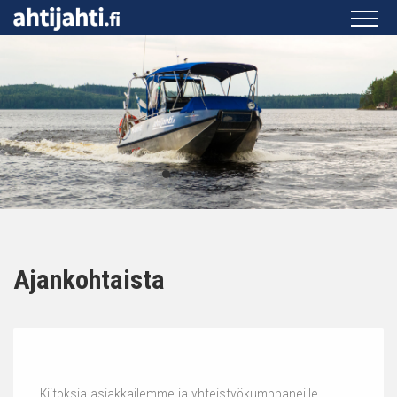
Ajankohtaista
Kiitoksia asiakkailemme ja yhteistyökumppaneille