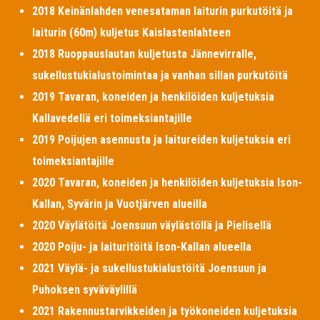
2018 Keinänlahden venesataman laiturin purkutöitä ja
laiturin (60m) kuljetus Kaislastenlahteen
2018 Ruoppauslautan kuljetusta Jännevirralle,
sukellustukialustoimintaa ja vanhan sillan purkutöitä
2019 Tavaran, koneiden ja henkilöiden kuljetuksia
Kallavedellä eri toimeksiantajille
2019 Poijujen asennusta ja laitureiden kuljetuksia eri
toimeksiantajille
2020 Tavaran, koneiden ja henkilöiden kuljetuksia Ison-
Kallan, Syvärin ja Vuotjärven alueilla
2020 Väylätöitä Joensuun väylästöllä ja Pielisellä
2020 Poiju- ja laituritöitä Ison-Kallan alueella
2021 Väylä- ja sukellustukialustöitä Joensuun ja
Puhoksen syväväylillä
2021 Rakennustarvikkeiden ja työkoneiden kuljetuksia