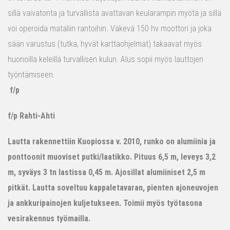
sillä vaivatonta ja turvallista avattavan keularampin myötä ja sillä
voi operoida mataliin rantoihin. Väkevä 150 hv moottori ja joka
sään varustus (tutka, hyvät karttaohjelmat) takaavat myös
huonoilla keleillä turvallisen kulun. Alus sopii myös lauttojen
työntämiseen.
f/p
f/p Rahti-Ahti
Lautta rakennettiin Kuopiossa v. 2010, runko on alumiinia ja
ponttoonit muoviset putki/laatikko. Pituus 6,5 m, leveys 3,2
m, syväys 3 tn lastissa 0,45 m. Ajosillat alumiiniset 2,5 m
pitkät. Lautta soveltuu kappaletavaran, pienten ajoneuvojen
ja ankkuripainojen kuljetukseen. Toimii myös työtasona
vesirakennus työmailla.