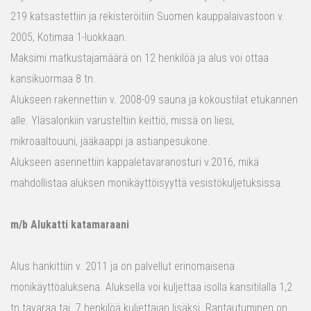
219 katsastettiin ja rekisteröitiin Suomen kauppalaivastoon v.
2005, Kotimaa 1-luokkaan.
Maksimi matkustajamäärä on 12 henkilöä ja alus voi ottaa
kansikuormaa 8 tn.
Alukseen rakennettiin v. 2008-09 sauna ja kokoustilat etukannen
alle. Yläsalonkiin varusteltiin keittiö, missä on liesi,
mikroaaltouuni, jääkaappi ja astianpesukone.
Alukseen asennettiin kappaletavaranosturi v.2016, mikä
mahdollistaa aluksen monikäyttöisyyttä vesistökuljetuksissa.
m/b Alukatti katamaraani
Alus hankittiin v. 2011 ja on palvellut erinomaisena
monikäyttöaluksena. Aluksella voi kuljettaa isolla kansitilalla 1,2
tn tavaraa tai 7 henkilöä kuljettajan lisäksi. Rantautuminen on