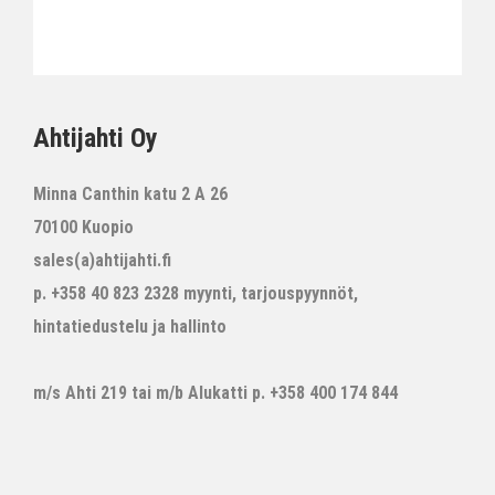
Ahtijahti Oy
Minna Canthin katu 2 A 26
70100 Kuopio
sales(a)ahtijahti.fi
p. +358 40 823 2328 myynti, tarjouspyynnöt,
hintatiedustelu ja hallinto
m/s Ahti 219 tai m/b Alukatti p. +358 400 174 844