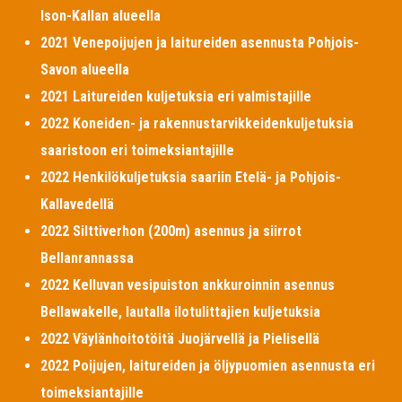
Ison-Kallan alueella
2021 Venepoijujen ja laitureiden asennusta Pohjois-
Savon alueella
2021 Laitureiden kuljetuksia eri valmistajille
2022 Koneiden- ja rakennustarvikkeidenkuljetuksia
saaristoon eri toimeksiantajille
2022 Henkilökuljetuksia saariin Etelä- ja Pohjois-
Kallavedellä
2022 Silttiverhon (200m) asennus ja siirrot
Bellanrannassa
2022 Kelluvan vesipuiston ankkuroinnin asennus
Bellawakelle, lautalla ilotulittajien kuljetuksia
2022 Väylänhoitotöitä Juojärvellä ja Pielisellä
2022 Poijujen, laitureiden ja öljypuomien asennusta eri
toimeksiantajille