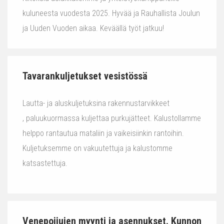
kuluneesta vuodesta 2025. Hyvää ja Rauhallista Joulun
ja Uuden Vuoden aikaa. Keväällä työt jatkuu!
Tavarankuljetukset vesistössä
Lautta- ja aluskuljetuksina rakennustarvikkeet
, paluukuormassa kuljettaa purkujätteet. Kalustollamme
helppo rantautua mataliin ja vaikeisiinkin rantoihin.
Kuljetuksemme on vakuutettuja ja kalustomme
katsastettuja.
Venepoijujen myynti ja asennukset. Kunnon