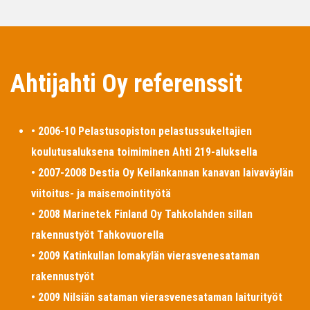
Ahtijahti Oy referenssit
• 2006-10 Pelastusopiston pelastussukeltajien
koulutusaluksena toimiminen Ahti 219-aluksella
• 2007-2008 Destia Oy Keilankannan kanavan laivaväylän
viitoitus- ja maisemointityötä
• 2008 Marinetek Finland Oy Tahkolahden sillan
rakennustyöt Tahkovuorella
• 2009 Katinkullan lomakylän vierasvenesataman
rakennustyöt
• 2009 Nilsiän sataman vierasvenesataman laiturityöt