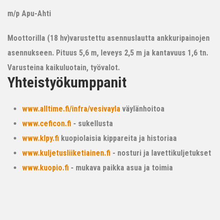
m/p Apu-Ahti
Moottorilla (18 hv)varustettu asennuslautta ankkuripainojen
asennukseen. Pituus 5,6 m, leveys 2,5 m ja kantavuus 1,6 tn.
Varusteina kaikuluotain, työvalot.
Yhteistyökumppanit
www.alltime.fi/infra/vesivayla
väylänhoitoa
www.ceficon.fi
- sukellusta
www.klpy.fi
kuopiolaisia kippareita ja historiaa
www.kuljetusliiketiainen.fi
- nosturi ja lavettikuljetukset
www.kuopio.fi
- mukava paikka asua ja toimia