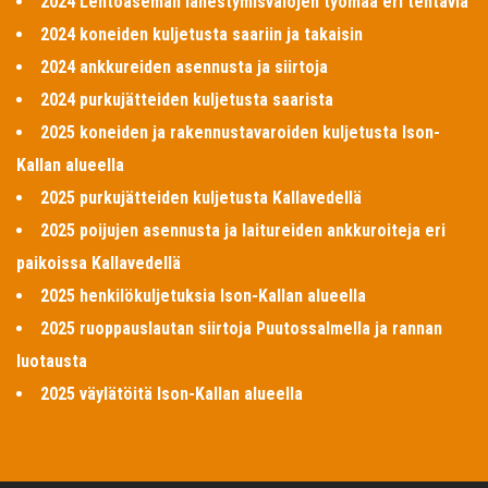
2024 Lentoaseman lähestymisvalojen työmaa eri tehtäviä
2024 koneiden kuljetusta saariin ja takaisin
2024 ankkureiden asennusta ja siirtoja
2024 purkujätteiden kuljetusta saarista
2025 koneiden ja rakennustavaroiden kuljetusta Ison-
Kallan alueella
2025 purkujätteiden kuljetusta Kallavedellä
2025 poijujen asennusta ja laitureiden ankkuroiteja eri
paikoissa Kallavedellä
2025 henkilökuljetuksia Ison-Kallan alueella
2025 ruoppauslautan siirtoja Puutossalmella ja rannan
luotausta
2025 väylätöitä Ison-Kallan alueella