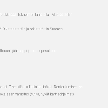
elakkassa Tukholman lähistöllä . Alus ostettiin
19 katsastettiin ja rekisteröitiin Suomen
aaltouuni, jääkaappi ja astianpesukone.
raa tai 7 henkilöä kuljettajan lisäksi. Rantautuminen on
 joka sään varustus (tutka, hyvät karttaohjelmat)