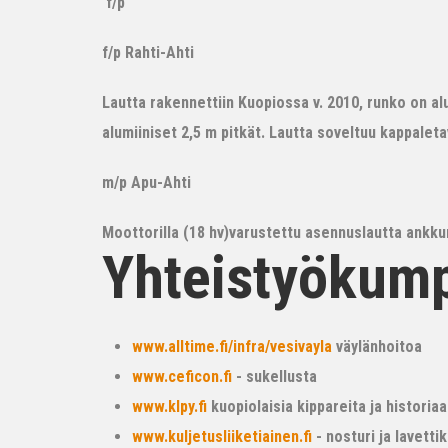
f/p
f/p Rahti-Ahti
Lautta rakennettiin Kuopiossa v. 2010, runko on alum
alumiiniset 2,5 m pitkät. Lautta soveltuu kappalet
m/p Apu-Ahti
Moottorilla (18 hv)varustettu asennuslautta ankkur
Yhteistyökum
www.alltime.fi/infra/vesivayla
väylänhoitoa
www.ceficon.fi
- sukellusta
www.klpy.fi
kuopiolaisia kippareita ja historiaa
www.kuljetusliiketiainen.fi
- nosturi ja lavetti