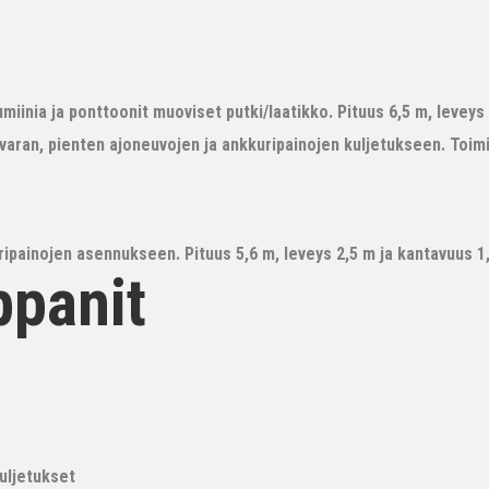
iinia ja ponttoonit muoviset putki/laatikko. Pituus 6,5 m, leveys 3
avaran, pienten ajoneuvojen ja ankkuripainojen kuljetukseen. Toim
ipainojen asennukseen. Pituus 5,6 m, leveys 2,5 m ja kantavuus 1,6
ppanit
kuljetukset