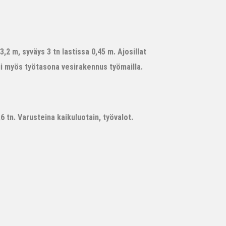
,2 m, syväys 3 tn lastissa 0,45 m. Ajosillat
ii myös työtasona vesirakennus työmailla.
 tn. Varusteina kaikuluotain, työvalot.