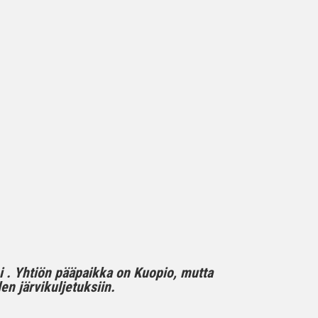
mi . Yhtiön pääpaikka on Kuopio, mutta
n järvikuljetuksiin.