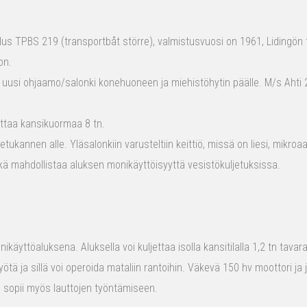
s TPBS 219 (transportbåt större), valmistusvuosi on 1961, Lidingön t
on.
 uusi ohjaamo/salonki konehuoneen ja miehistöhytin päälle. M/s Ahti 2
ttaa kansikuormaa 8 tn.
tukannen alle. Yläsalonkiin varusteltiin keittiö, missä on liesi, mikro
kä mahdollistaa aluksen monikäyttöisyyttä vesistökuljetuksissa.
ikäyttöaluksena. Aluksella voi kuljettaa isolla kansitilalla 1,2 tn tava
yötä ja sillä voi operoida mataliin rantoihin. Väkevä 150 hv moottori ja
us sopii myös lauttojen työntämiseen.