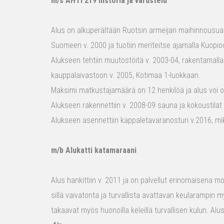
m/s AHTI 219 historia ja varustelu
Alus on alkuperältään Ruotsin armeijan maihinnousualu
Suomeen v. 2000 ja tuotiin meriteitse ajamalla Kuopio
Alukseen tehtiin muutostöitä v. 2003-04, rakentamalla
kauppalaivastoon v. 2005, Kotimaa 1-luokkaan.
Maksimi matkustajamäärä on 12 henkilöä ja alus voi o
Alukseen rakennettiin v. 2008-09 sauna ja kokoustilat e
Alukseen asennettiin kappaletavaranosturi v.2016, mi
m/b Alukatti katamaraani
Alus hankittiin v. 2011 ja on palvellut erinomaisena mon
sillä vaivatonta ja turvallista avattavan keularampin m
takaavat myös huonoilla keleillä turvallisen kulun. Al