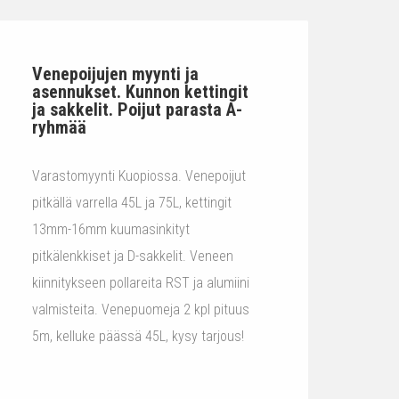
Venepoijujen myynti ja
asennukset. Kunnon kettingit
ja sakkelit. Poijut parasta A-
ryhmää
Varastomyynti Kuopiossa. Venepoijut
pitkällä varrella 45L ja 75L, kettingit
13mm-16mm kuumasinkityt
pitkälenkkiset ja D-sakkelit. Veneen
kiinnitykseen pollareita RST ja alumiini
valmisteita. Venepuomeja 2 kpl pituus
5m, kelluke päässä 45L, kysy tarjous!