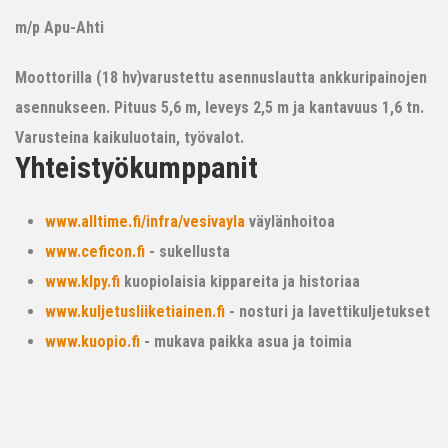
m/p Apu-Ahti
Moottorilla (18 hv)varustettu asennuslautta ankkuripainojen
asennukseen. Pituus 5,6 m, leveys 2,5 m ja kantavuus 1,6 tn.
Varusteina kaikuluotain, työvalot.
Yhteistyökumppanit
www.alltime.fi/infra/vesivayla
väylänhoitoa
www.ceficon.fi
- sukellusta
www.klpy.fi
kuopiolaisia kippareita ja historiaa
www.kuljetusliiketiainen.fi
- nosturi ja lavettikuljetukset
www.kuopio.fi
- mukava paikka asua ja toimia