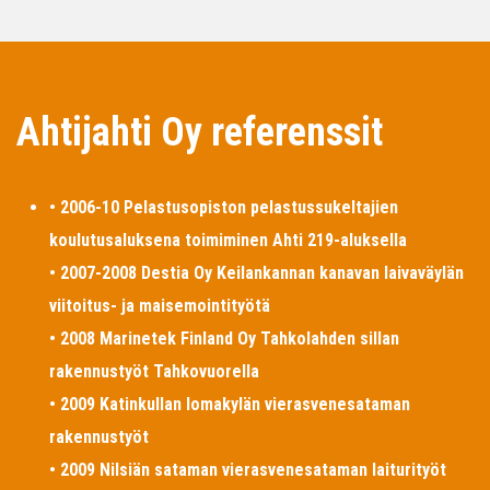
Ahtijahti Oy referenssit
• 2006-10 Pelastusopiston pelastussukeltajien
koulutusaluksena toimiminen Ahti 219-aluksella
• 2007-2008 Destia Oy Keilankannan kanavan laivaväylän
viitoitus- ja maisemointityötä
• 2008 Marinetek Finland Oy Tahkolahden sillan
rakennustyöt Tahkovuorella
• 2009 Katinkullan lomakylän vierasvenesataman
rakennustyöt
• 2009 Nilsiän sataman vierasvenesataman laiturityöt