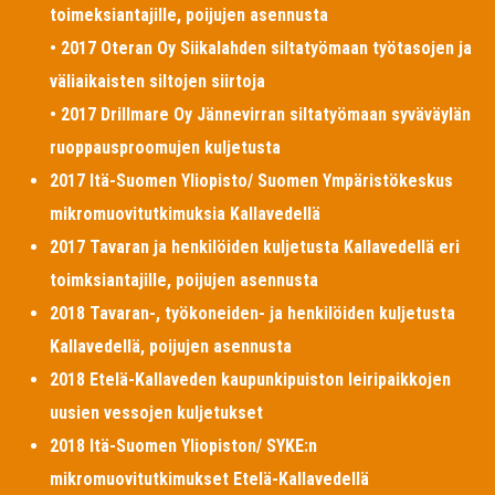
toimeksiantajille, poijujen asennusta
• 2017 Oteran Oy Siikalahden siltatyömaan työtasojen ja
väliaikaisten siltojen siirtoja
• 2017 Drillmare Oy Jännevirran siltatyömaan syväväylän
ruoppausproomujen kuljetusta
2017 Itä-Suomen Yliopisto/ Suomen Ympäristökeskus
mikromuovitutkimuksia Kallavedellä
2017 Tavaran ja henkilöiden kuljetusta Kallavedellä eri
toimksiantajille, poijujen asennusta
2018 Tavaran-, työkoneiden- ja henkilöiden kuljetusta
Kallavedellä, poijujen asennusta
2018 Etelä-Kallaveden kaupunkipuiston leiripaikkojen
uusien vessojen kuljetukset
2018 Itä-Suomen Yliopiston/ SYKE:n
mikromuovitutkimukset Etelä-Kallavedellä