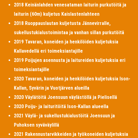
2018 Keinänlahden venesataman laiturin purkutöitä ja
laiturin (60m) kuljetus Kaislastenlahteen
2018 Ruoppauslautan kuljetusta Jännevirralle,
sukellustukialustoimintaa ja vanhan sillan purkutöitä
2019 Tavaran, koneiden ja henkilöiden kuljetuksia
Kallavedellä eri toimeksiantajille
2019 Poijujen asennusta ja laitureiden kuljetuksia eri
toimeksiantajille
2020 Tavaran, koneiden ja henkilöiden kuljetuksia Ison-
Kallan, Syvärin ja Vuotjärven alueilla
2020 Väylätöitä Joensuun väylästöllä ja Pielisellä
2020 Poiju- ja laituritöitä Ison-Kallan alueella
2021 Väylä- ja sukellustukialustöitä Joensuun ja
Puhoksen syväväylillä
2021 Rakennustarvikkeiden ja työkoneiden kuljetuksia