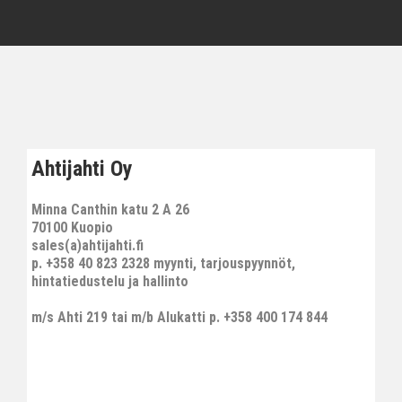
Ahtijahti Oy
Minna Canthin katu 2 A 26
70100 Kuopio
sales(a)ahtijahti.fi
p. +358 40 823 2328 myynti, tarjouspyynnöt,
hintatiedustelu ja hallinto
m/s Ahti 219 tai m/b Alukatti p. +358 400 174 844