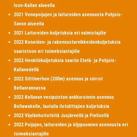
Ison-Kallan alueella
2021 Venepoijujen ja laitureiden asennusta Pohjois-
Savon alueella
2021 Laitureiden kuljetuksia eri valmistajille
2022 Koneiden- ja rakennustarvikkeidenkuljetuksia
saaristoon eri toimeksiantajille
2022 Henkilökuljetuksia saariin Etelä- ja Pohjois-
Kallavedellä
2022 Silttiverhon (200m) asennus ja siirrot
Bellanrannassa
2022 Kelluvan vesipuiston ankkuroinnin asennus
Bellawakelle, lautalla ilotulittajien kuljetuksia
2022 Väylänhoitotöitä Juojärvellä ja Pielisellä
2022 Poijujen, laitureiden ja öljypuomien asennusta eri
toimeksiantajille