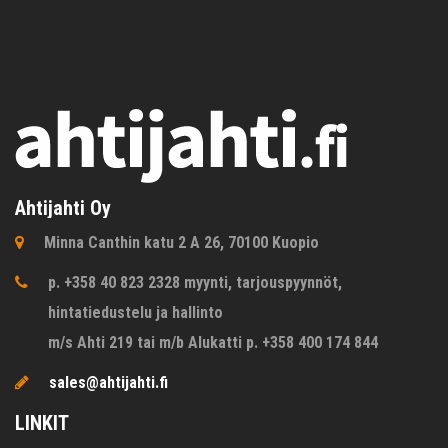
Ahtijahti Oy
Minna Canthin katu 2 A 26, 70100 Kuopio
p. +358 40 823 2328 myynti, tarjouspyynnöt,
hintatiedustelu ja hallinto
m/s Ahti 219 tai m/b Alukatti p. +358 400 174 844
sales@ahtijahti.fi
LINKIT