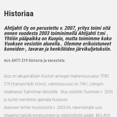
Historiaa
Ahtijahti Oy on perustettu v. 2007, yritys toimi sitä
ennen vuodesta 2003 toiminimellä Ahtijahti t:mi .
Yhtiön pääpaikka on Kuopio, mutta toimimme koko
Vuoksen vesistön alueella.. Olemme erikoistuneet
koneiden-, tavaran ja henkilöiden järvikuljetuksiin.
m/s AHTI 219 historia ja varustelu
Alus on alkuperältään Ruotsin armeijan maihinnousualus TPBS
219 (transportbåt större), valmistusvuosi on 1961, Lidingön
telakkassa Tukholman lähistöllä . Alus ostettiin Suomeen v. 2000
ja tuotiin meriteitse ajamalla Kuopioon.
Alukseen tehtiin muutostöitä v. 2003-04, rakentamalla uusi
ohjaamo/salonki konehuoneen ja miehistöhytin päälle. M/s Ahti