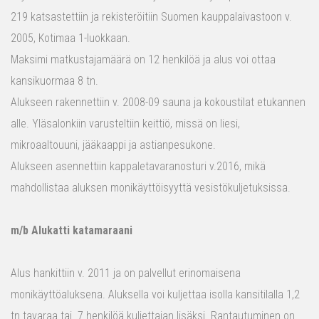
219 katsastettiin ja rekisteröitiin Suomen kauppalaivastoon v.
2005, Kotimaa 1-luokkaan.
Maksimi matkustajamäärä on 12 henkilöä ja alus voi ottaa
kansikuormaa 8 tn.
Alukseen rakennettiin v. 2008-09 sauna ja kokoustilat etukannen
alle. Yläsalonkiin varusteltiin keittiö, missä on liesi,
mikroaaltouuni, jääkaappi ja astianpesukone.
Alukseen asennettiin kappaletavaranosturi v.2016, mikä
mahdollistaa aluksen monikäyttöisyyttä vesistökuljetuksissa.
m/b Alukatti katamaraani
Alus hankittiin v. 2011 ja on palvellut erinomaisena
monikäyttöaluksena. Aluksella voi kuljettaa isolla kansitilalla 1,2
tn tavaraa tai 7 henkilöä kuljettajan lisäksi. Rantautuminen on