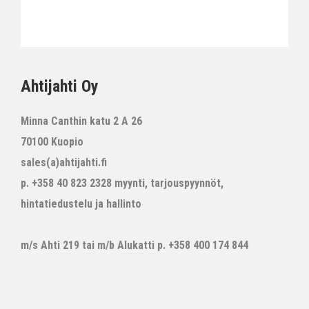
Ahtijahti Oy
Minna Canthin katu 2 A 26
70100 Kuopio
sales(a)ahtijahti.fi
p. +358 40 823 2328 myynti, tarjouspyynnöt,
hintatiedustelu ja hallinto
m/s Ahti 219 tai m/b Alukatti p. +358 400 174 844