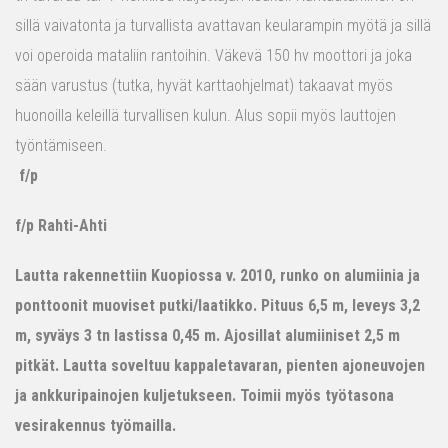
sillä vaivatonta ja turvallista avattavan keularampin myötä ja sillä
voi operoida mataliin rantoihin. Väkevä 150 hv moottori ja joka
sään varustus (tutka, hyvät karttaohjelmat) takaavat myös
huonoilla keleillä turvallisen kulun. Alus sopii myös lauttojen
työntämiseen.
f/p
f/p Rahti-Ahti
Lautta rakennettiin Kuopiossa v. 2010, runko on alumiinia ja
ponttoonit muoviset putki/laatikko. Pituus 6,5 m, leveys 3,2
m, syväys 3 tn lastissa 0,45 m. Ajosillat alumiiniset 2,5 m
pitkät. Lautta soveltuu kappaletavaran, pienten ajoneuvojen
ja ankkuripainojen kuljetukseen. Toimii myös työtasona
vesirakennus työmailla.