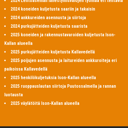
2024 Lentoaseman lähestymisvalojen työmaa eri tehtäviä
2024 koneiden kuljetusta saariin ja takaisin
2024 ankkureiden asennusta ja siirtoja
2024 purkujätteiden kuljetusta saarista
2025 koneiden ja rakennustavaroiden kuljetusta Ison-
Kallan alueella
2025 purkujätteiden kuljetusta Kallavedellä
2025 poijujen asennusta ja laitureiden ankkuroiteja eri
paikoissa Kallavedellä
2025 henkilökuljetuksia Ison-Kallan alueella
2025 ruoppauslautan siirtoja Puutossalmella ja rannan
luotausta
2025 väylätöitä Ison-Kallan alueella