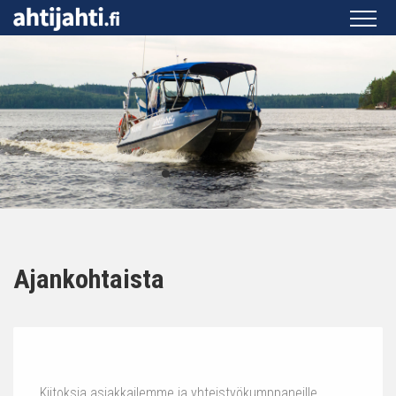
Ajankohtaista
Kiitoksia asiakkailemme ja yhteistyökumppaneille