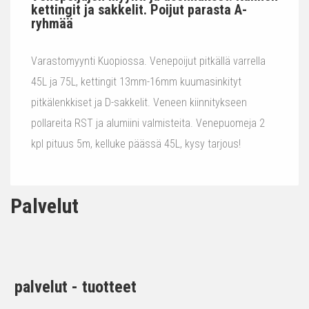
kettingit ja sakkelit. Poijut parasta A-
ryhmää
Varastomyynti Kuopiossa. Venepoijut pitkällä varrella
45L ja 75L, kettingit 13mm-16mm kuumasinkityt
pitkälenkkiset ja D-sakkelit. Veneen kiinnitykseen
pollareita RST ja alumiini valmisteita. Venepuomeja 2
kpl pituus 5m, kelluke päässä 45L, kysy tarjous!
Palvelut
palvelut - tuotteet