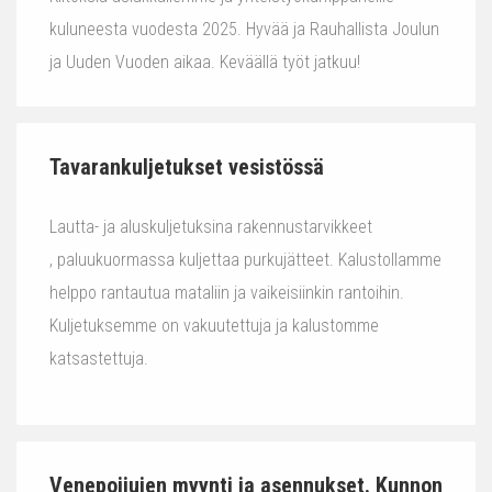
kuluneesta vuodesta 2025. Hyvää ja Rauhallista Joulun
ja Uuden Vuoden aikaa. Keväällä työt jatkuu!
Tavarankuljetukset vesistössä
Lautta- ja aluskuljetuksina rakennustarvikkeet
, paluukuormassa kuljettaa purkujätteet. Kalustollamme
helppo rantautua mataliin ja vaikeisiinkin rantoihin.
Kuljetuksemme on vakuutettuja ja kalustomme
katsastettuja.
Venepoijujen myynti ja asennukset. Kunnon