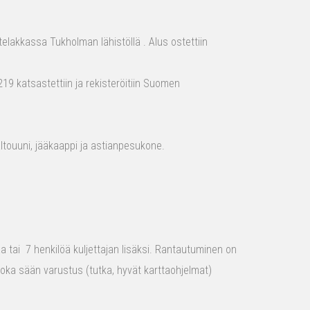
elakkassa Tukholman lähistöllä . Alus ostettiin
19 katsastettiin ja rekisteröitiin Suomen
aaltouuni, jääkaappi ja astianpesukone.
raa tai 7 henkilöä kuljettajan lisäksi. Rantautuminen on
 joka sään varustus (tutka, hyvät karttaohjelmat)