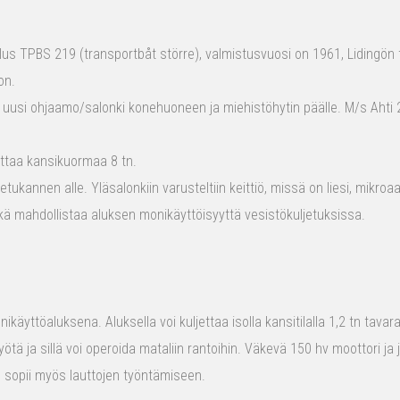
s TPBS 219 (transportbåt större), valmistusvuosi on 1961, Lidingön t
on.
 uusi ohjaamo/salonki konehuoneen ja miehistöhytin päälle. M/s Ahti 2
ttaa kansikuormaa 8 tn.
tukannen alle. Yläsalonkiin varusteltiin keittiö, missä on liesi, mikro
kä mahdollistaa aluksen monikäyttöisyyttä vesistökuljetuksissa.
ikäyttöaluksena. Aluksella voi kuljettaa isolla kansitilalla 1,2 tn tava
yötä ja sillä voi operoida mataliin rantoihin. Väkevä 150 hv moottori ja
us sopii myös lauttojen työntämiseen.