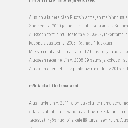
m/s AHTI 219 historia ja varustelu
Alus on alkuperältään Ruotsin armeijan maihinnousualu
Suomeen v. 2000 ja tuotiin meriteitse ajamalla Kuopio
Alukseen tehtiin muutostöitä v. 2003-04, rakentamalla
kauppalaivastoon v. 2005, Kotimaa 1-luokkaan.
Maksimi matkustajamäärä on 12 henkilöä ja alus voi o
Alukseen rakennettiin v. 2008-09 sauna ja kokoustilat e
Alukseen asennettiin kappaletavaranosturi v.2016, mi
m/b Alukatti katamaraani
Alus hankittiin v. 2011 ja on palvellut erinomaisena mon
sillä vaivatonta ja turvallista avattavan keularampin m
takaavat myös huonoilla keleillä turvallisen kulun. Al