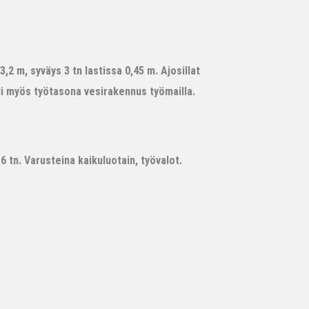
,2 m, syväys 3 tn lastissa 0,45 m. Ajosillat
ii myös työtasona vesirakennus työmailla.
 tn. Varusteina kaikuluotain, työvalot.