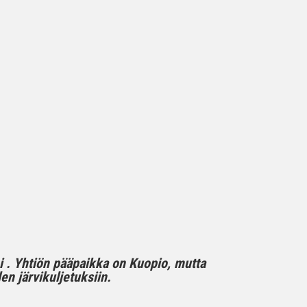
mi . Yhtiön pääpaikka on Kuopio, mutta
n järvikuljetuksiin.