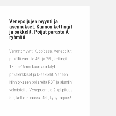
Venepoijujen myynti ja
asennukset. Kunnon kettingit
ja sakkelit. Poijut parasta A-
ryhmää
Varastomyynti Kuopiossa. Venepoijut
pitkällä varrella 45L ja 75L, kettingit
13mm-16mm kuumasinkityt
pitkälenkkiset ja D-sakkelit. Veneen
kiinnitykseen pollareita RST ja alumiini
valmisteita. Venepuomeja 2 kpl pituus
5m, kelluke päässä 45L, kysy tarjous!