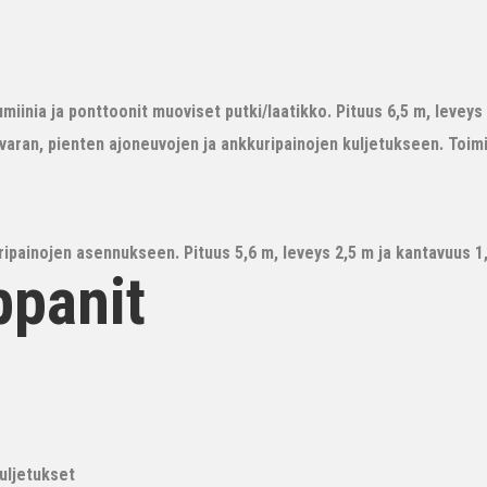
iinia ja ponttoonit muoviset putki/laatikko. Pituus 6,5 m, leveys 3
avaran, pienten ajoneuvojen ja ankkuripainojen kuljetukseen. Toim
ipainojen asennukseen. Pituus 5,6 m, leveys 2,5 m ja kantavuus 1,6
ppanit
kuljetukset