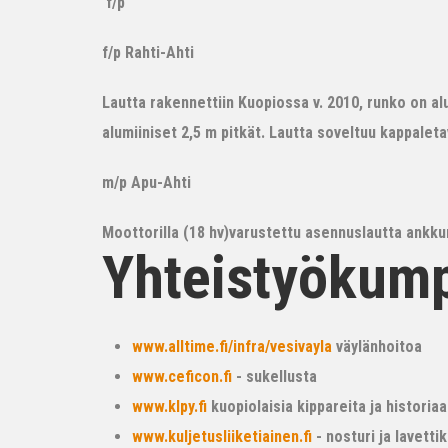
f/p
f/p Rahti-Ahti
Lautta rakennettiin Kuopiossa v. 2010, runko on alum
alumiiniset 2,5 m pitkät. Lautta soveltuu kappalet
m/p Apu-Ahti
Moottorilla (18 hv)varustettu asennuslautta ankkur
Yhteistyökum
www.alltime.fi/infra/vesivayla
väylänhoitoa
www.ceficon.fi
- sukellusta
www.klpy.fi
kuopiolaisia kippareita ja historiaa
www.kuljetusliiketiainen.fi
- nosturi ja lavetti