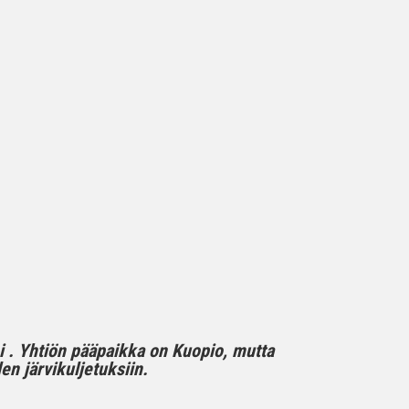
mi . Yhtiön pääpaikka on Kuopio, mutta
n järvikuljetuksiin.