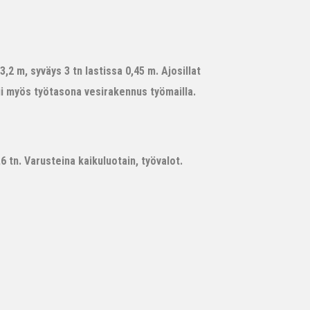
,2 m, syväys 3 tn lastissa 0,45 m. Ajosillat
ii myös työtasona vesirakennus työmailla.
 tn. Varusteina kaikuluotain, työvalot.