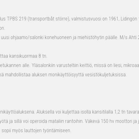
s TPBS 219 (transportbåt större), valmistusvuosi on 1961, Lidingön t
on.
 uusi ohjaamo/salonki konehuoneen ja miehistöhytin päälle. M/s Ahti 2
ttaa kansikuormaa 8 tn.
tukannen alle. Yläsalonkiin varusteltiin keittiö, missä on liesi, mikro
kä mahdollistaa aluksen monikäyttöisyyttä vesistökuljetuksissa.
ikäyttöaluksena. Aluksella voi kuljettaa isolla kansitilalla 1,2 tn tava
yötä ja sillä voi operoida mataliin rantoihin. Väkevä 150 hv moottori ja
us sopii myös lauttojen työntämiseen.