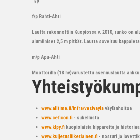
f/p
f/p Rahti-Ahti
Lautta rakennettiin Kuopiossa v. 2010, runko on alum
alumiiniset 2,5 m pitkät. Lautta soveltuu kappalet
m/p Apu-Ahti
Moottorilla (18 hv)varustettu asennuslautta ankkur
Yhteistyökum
www.alltime.fi/infra/vesivayla
väylänhoitoa
www.ceficon.fi
- sukellusta
www.klpy.fi
kuopiolaisia kippareita ja historiaa
www.kuljetusliiketiainen.fi
- nosturi ja lavetti