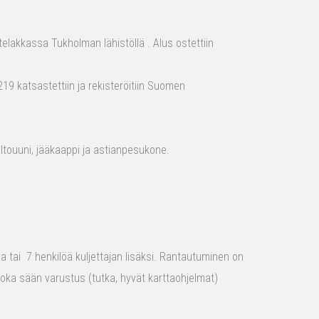
elakkassa Tukholman lähistöllä . Alus ostettiin
19 katsastettiin ja rekisteröitiin Suomen
aaltouuni, jääkaappi ja astianpesukone.
raa tai 7 henkilöä kuljettajan lisäksi. Rantautuminen on
 joka sään varustus (tutka, hyvät karttaohjelmat)