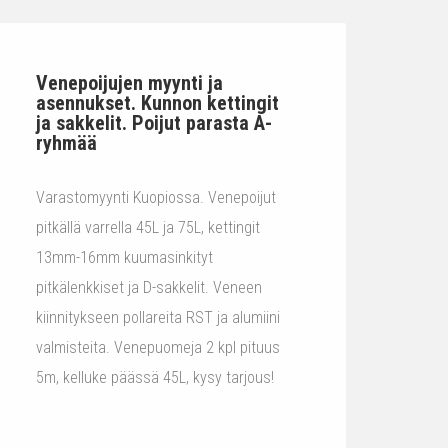
Venepoijujen myynti ja
asennukset. Kunnon kettingit
ja sakkelit. Poijut parasta A-
ryhmää
Varastomyynti Kuopiossa. Venepoijut
pitkällä varrella 45L ja 75L, kettingit
13mm-16mm kuumasinkityt
pitkälenkkiset ja D-sakkelit. Veneen
kiinnitykseen pollareita RST ja alumiini
valmisteita. Venepuomeja 2 kpl pituus
5m, kelluke päässä 45L, kysy tarjous!