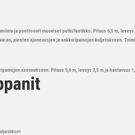
iinia ja ponttoonit muoviset putki/laatikko. Pituus 6,5 m, leveys 3
avaran, pienten ajoneuvojen ja ankkuripainojen kuljetukseen. Toim
ipainojen asennukseen. Pituus 5,6 m, leveys 2,5 m ja kantavuus 1,6
ppanit
kuljetukset