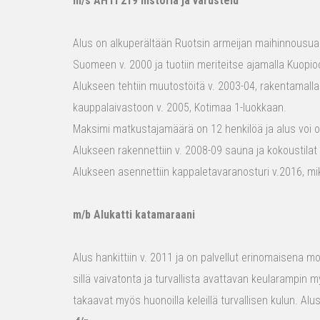
m/s AHTI 219 historia ja varustelu
Alus on alkuperältään Ruotsin armeijan maihinnousualu
Suomeen v. 2000 ja tuotiin meriteitse ajamalla Kuopio
Alukseen tehtiin muutostöitä v. 2003-04, rakentamalla
kauppalaivastoon v. 2005, Kotimaa 1-luokkaan.
Maksimi matkustajamäärä on 12 henkilöä ja alus voi o
Alukseen rakennettiin v. 2008-09 sauna ja kokoustilat e
Alukseen asennettiin kappaletavaranosturi v.2016, mi
m/b Alukatti katamaraani
Alus hankittiin v. 2011 ja on palvellut erinomaisena mon
sillä vaivatonta ja turvallista avattavan keularampin m
takaavat myös huonoilla keleillä turvallisen kulun. Al