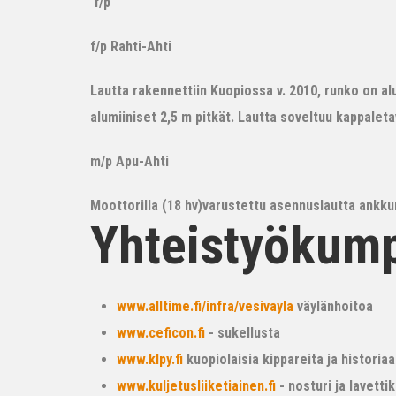
f/p
f/p Rahti-Ahti
Lautta rakennettiin Kuopiossa v. 2010, runko on alum
alumiiniset 2,5 m pitkät. Lautta soveltuu kappalet
m/p Apu-Ahti
Moottorilla (18 hv)varustettu asennuslautta ankkur
Yhteistyökum
www.alltime.fi/infra/vesivayla
väylänhoitoa
www.ceficon.fi
- sukellusta
www.klpy.fi
kuopiolaisia kippareita ja historiaa
www.kuljetusliiketiainen.fi
- nosturi ja lavetti