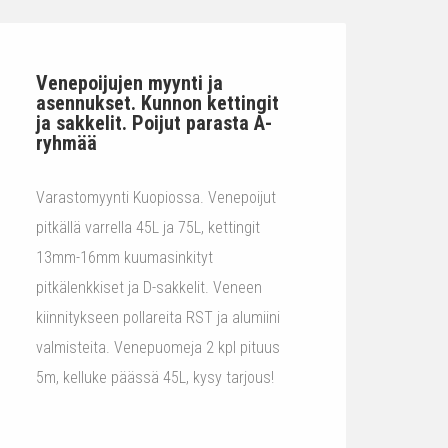
Venepoijujen myynti ja
asennukset. Kunnon kettingit
ja sakkelit. Poijut parasta A-
ryhmää
Varastomyynti Kuopiossa. Venepoijut
pitkällä varrella 45L ja 75L, kettingit
13mm-16mm kuumasinkityt
pitkälenkkiset ja D-sakkelit. Veneen
kiinnitykseen pollareita RST ja alumiini
valmisteita. Venepuomeja 2 kpl pituus
5m, kelluke päässä 45L, kysy tarjous!