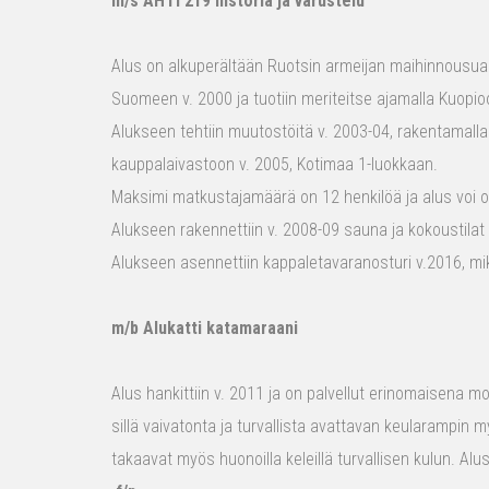
m/s AHTI 219 historia ja varustelu
Alus on alkuperältään Ruotsin armeijan maihinnousualu
Suomeen v. 2000 ja tuotiin meriteitse ajamalla Kuopio
Alukseen tehtiin muutostöitä v. 2003-04, rakentamalla
kauppalaivastoon v. 2005, Kotimaa 1-luokkaan.
Maksimi matkustajamäärä on 12 henkilöä ja alus voi o
Alukseen rakennettiin v. 2008-09 sauna ja kokoustilat e
Alukseen asennettiin kappaletavaranosturi v.2016, mi
m/b Alukatti katamaraani
Alus hankittiin v. 2011 ja on palvellut erinomaisena mon
sillä vaivatonta ja turvallista avattavan keularampin m
takaavat myös huonoilla keleillä turvallisen kulun. Al