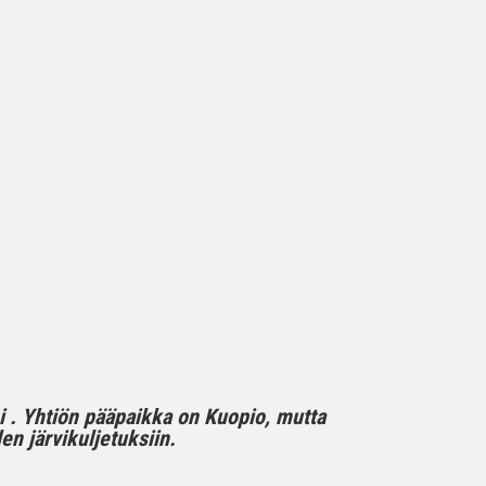
mi . Yhtiön pääpaikka on Kuopio, mutta
n järvikuljetuksiin.