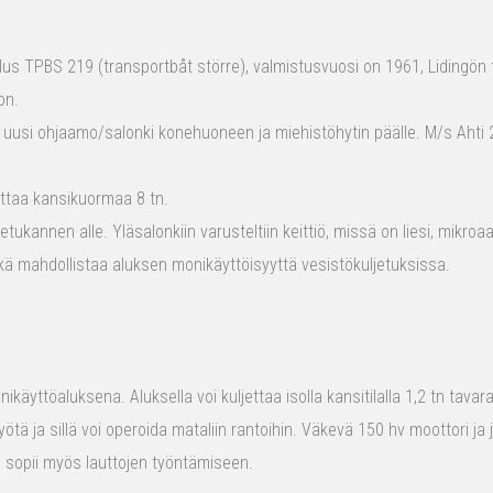
s TPBS 219 (transportbåt större), valmistusvuosi on 1961, Lidingön t
on.
 uusi ohjaamo/salonki konehuoneen ja miehistöhytin päälle. M/s Ahti 2
ttaa kansikuormaa 8 tn.
tukannen alle. Yläsalonkiin varusteltiin keittiö, missä on liesi, mikro
kä mahdollistaa aluksen monikäyttöisyyttä vesistökuljetuksissa.
ikäyttöaluksena. Aluksella voi kuljettaa isolla kansitilalla 1,2 tn tava
yötä ja sillä voi operoida mataliin rantoihin. Väkevä 150 hv moottori ja
us sopii myös lauttojen työntämiseen.