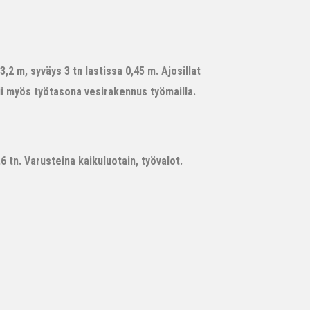
,2 m, syväys 3 tn lastissa 0,45 m. Ajosillat
ii myös työtasona vesirakennus työmailla.
 tn. Varusteina kaikuluotain, työvalot.