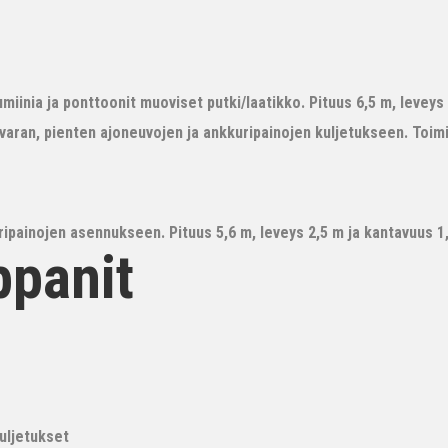
iinia ja ponttoonit muoviset putki/laatikko. Pituus 6,5 m, leveys 3
avaran, pienten ajoneuvojen ja ankkuripainojen kuljetukseen. Toim
ipainojen asennukseen. Pituus 5,6 m, leveys 2,5 m ja kantavuus 1,6
ppanit
kuljetukset