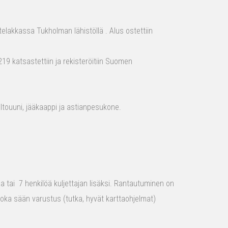
elakkassa Tukholman lähistöllä . Alus ostettiin
19 katsastettiin ja rekisteröitiin Suomen
aaltouuni, jääkaappi ja astianpesukone.
raa tai 7 henkilöä kuljettajan lisäksi. Rantautuminen on
 joka sään varustus (tutka, hyvät karttaohjelmat)