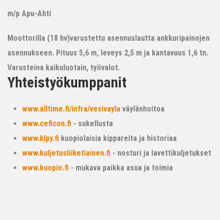
m/p Apu-Ahti
Moottorilla (18 hv)varustettu asennuslautta ankkuripainojen
asennukseen. Pituus 5,6 m, leveys 2,5 m ja kantavuus 1,6 tn.
Varusteina kaikuluotain, työvalot.
Yhteistyökumppanit
www.alltime.fi/infra/vesivayla
väylänhoitoa
www.ceficon.fi
- sukellusta
www.klpy.fi
kuopiolaisia kippareita ja historiaa
www.kuljetusliiketiainen.fi
- nosturi ja lavettikuljetukset
www.kuopio.fi
- mukava paikka asua ja toimia