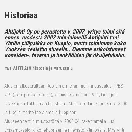
Historiaa
Ahtijahti Oy on perustettu v. 2007, yritys toimi sitä
ennen vuodesta 2003 toiminimellä Ahtijahti t:mi .
Yhtiön pääpaikka on Kuopio, mutta toimimme koko
Vuoksen vesistön alueella.. Olemme erikoistuneet
koneiden-, tavaran ja henkilöiden järvikuljetuksiin.
m/s AHTI 219 historia ja varustelu
Alus on alkuperältään Ruotsin armeijan maihinnousualus TPBS
219 (transportbåt större), valmistusvuosi on 1961, Lidingön
telakkassa Tukholman lähistöllä . Alus ostettiin Suomeen v. 2000
ja tuotiin meriteitse ajamalla Kuopioon.
Alukseen tehtiin muutostöitä v. 2003-04, rakentamalla uusi
ohjaamo/salonki konehuoneen ja miehistöhytin päälle. M/s Ahti