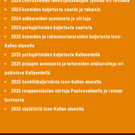
2024 Lentoaseman lähestymisvalojen työmaa eri tehtäviä
2024 koneiden kuljetusta saariin ja takaisin
2024 ankkureiden asennusta ja siirtoja
2024 purkujätteiden kuljetusta saarista
2025 koneiden ja rakennustavaroiden kuljetusta Ison-
Kallan alueella
2025 purkujätteiden kuljetusta Kallavedellä
2025 poijujen asennusta ja laitureiden ankkuroiteja eri
paikoissa Kallavedellä
2025 henkilökuljetuksia Ison-Kallan alueella
2025 ruoppauslautan siirtoja Puutossalmella ja rannan
luotausta
2025 väylätöitä Ison-Kallan alueella