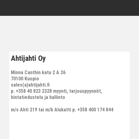
Ahtijahti Oy
Minna Canthin katu 2 A 26
70100 Kuopio
sales(a)ahtijahti.fi
p. +358 40 823 2328 myynti, tarjouspyynnöt,
hintatiedustelu ja hallinto
m/s Ahti 219 tai m/b Alukatti p. +358 400 174 844