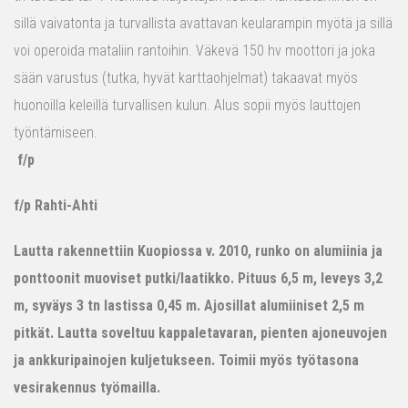
sillä vaivatonta ja turvallista avattavan keularampin myötä ja sillä
voi operoida mataliin rantoihin. Väkevä 150 hv moottori ja joka
sään varustus (tutka, hyvät karttaohjelmat) takaavat myös
huonoilla keleillä turvallisen kulun. Alus sopii myös lauttojen
työntämiseen.
f/p
f/p Rahti-Ahti
Lautta rakennettiin Kuopiossa v. 2010, runko on alumiinia ja
ponttoonit muoviset putki/laatikko. Pituus 6,5 m, leveys 3,2
m, syväys 3 tn lastissa 0,45 m. Ajosillat alumiiniset 2,5 m
pitkät. Lautta soveltuu kappaletavaran, pienten ajoneuvojen
ja ankkuripainojen kuljetukseen. Toimii myös työtasona
vesirakennus työmailla.