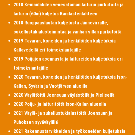
2018 Keinänlahden venesataman laiturin purkutöitä ja
laiturin (60m) kuljetus Kaislastenlahteen
2018 Ruoppauslautan kuljetusta Jännevirralle,
sukellustukialustoimintaa ja vanhan sillan purkutöitä
2019 Tavaran, koneiden ja henkilöiden kuljetuksia
Kallavedellä eri toimeksiantajille
2019 Poijujen asennusta ja laitureiden kuljetuksia eri
toimeksiantajille
2020 Tavaran, koneiden ja henkilöiden kuljetuksia Ison-
Kallan, Syvärin ja Vuotjärven alueilla
2020 Väylätöitä Joensuun väylästöllä ja Pielisellä
2020 Poiju- ja laituritöitä Ison-Kallan alueella
2021 Väylä- ja sukellustukialustöitä Joensuun ja
Puhoksen syväväylillä
2021 Rakennustarvikkeiden ja työkoneiden kuljetuksia