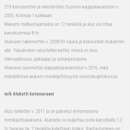
219 katsastettiin ja rekisteröitiin Suomen kauppalaivastoon v.
2005, Kotimaa 1-luokkaan.
Maksimi matkustajamäärä on 12 henkilöä ja alus voi ottaa
kansikuormaa 8 tn.
Alukseen rakennettiin v. 2008-09 sauna ja kokoustilat etukannen
alle. Yläsalonkiin varusteltiin keittiö, missä on liesi,
mikroaaltouuni, jääkaappi ja astianpesukone.
Alukseen asennettiin kappaletavaranosturi v.2016, mikä
mahdollistaa aluksen monikäyttöisyyttä vesistökuljetuksissa.
m/b Alukatti katamaraani
Alus hankittiin v. 2011 ja on palvellut erinomaisena
monikäyttöaluksena. Aluksella voi kuljettaa isolla kansitilalla 1,2
tn tavaraa tai 7 henkilöä kuljettajan lisäksi. Rantautuminen on