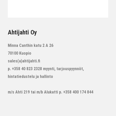
Ahtijahti Oy
Minna Canthin katu 2 A 26
70100 Kuopio
sales(a)ahtijahti.fi
p. +358 40 823 2328 myynti, tarjouspyynnöt,
hintatiedustelu ja hallinto
m/s Ahti 219 tai m/b Alukatti p. +358 400 174 844