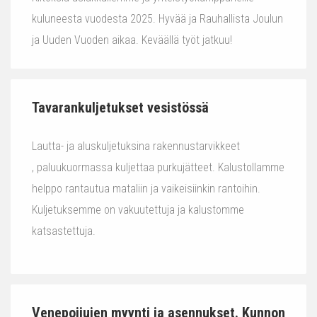
kuluneesta vuodesta 2025. Hyvää ja Rauhallista Joulun
ja Uuden Vuoden aikaa. Keväällä työt jatkuu!
Tavarankuljetukset vesistössä
Lautta- ja aluskuljetuksina rakennustarvikkeet
, paluukuormassa kuljettaa purkujätteet. Kalustollamme
helppo rantautua mataliin ja vaikeisiinkin rantoihin.
Kuljetuksemme on vakuutettuja ja kalustomme
katsastettuja.
Venepoijujen myynti ja asennukset. Kunnon