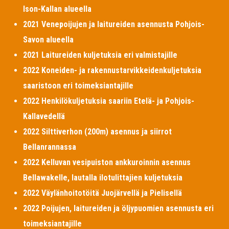
Ison-Kallan alueella
2021 Venepoijujen ja laitureiden asennusta Pohjois-
Savon alueella
2021 Laitureiden kuljetuksia eri valmistajille
2022 Koneiden- ja rakennustarvikkeidenkuljetuksia
saaristoon eri toimeksiantajille
2022 Henkilökuljetuksia saariin Etelä- ja Pohjois-
Kallavedellä
2022 Silttiverhon (200m) asennus ja siirrot
Bellanrannassa
2022 Kelluvan vesipuiston ankkuroinnin asennus
Bellawakelle, lautalla ilotulittajien kuljetuksia
2022 Väylänhoitotöitä Juojärvellä ja Pielisellä
2022 Poijujen, laitureiden ja öljypuomien asennusta eri
toimeksiantajille