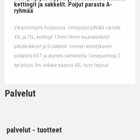
kettingit ja sakkelit. Poijut parasta A-
ryhmää
Varastomyynti Kuopiossa. Venepoijut pitkällä varrella
45L ja 75L, kettingit 13mm-16mm kuumasinkityt
pitkälenkkiset ja D-sakkelit. Veneen kiinnitykseen
pollareita RST ja alumiini valmisteita. Venepuomeja 2
kpl pituus 5m, kelluke päässä 45L, kysy tarjous!
Palvelut
palvelut - tuotteet