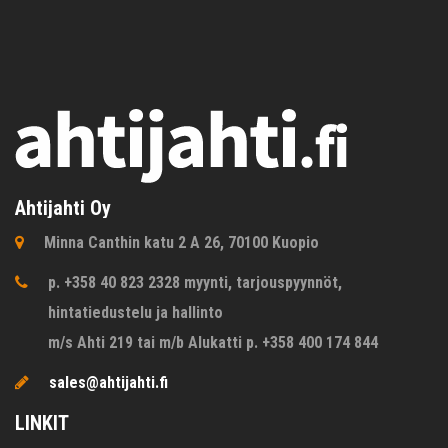
Ahtijahti Oy
Minna Canthin katu 2 A 26, 70100 Kuopio
p. +358 40 823 2328 myynti, tarjouspyynnöt,
hintatiedustelu ja hallinto
m/s Ahti 219 tai m/b Alukatti p. +358 400 174 844
sales@ahtijahti.fi
LINKIT