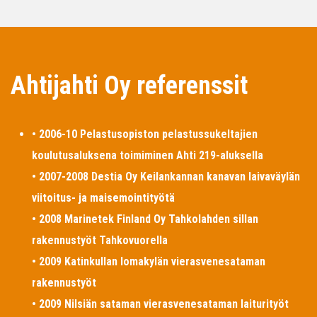
Ahtijahti Oy referenssit
• 2006-10 Pelastusopiston pelastussukeltajien
koulutusaluksena toimiminen Ahti 219-aluksella
• 2007-2008 Destia Oy Keilankannan kanavan laivaväylän
viitoitus- ja maisemointityötä
• 2008 Marinetek Finland Oy Tahkolahden sillan
rakennustyöt Tahkovuorella
• 2009 Katinkullan lomakylän vierasvenesataman
rakennustyöt
• 2009 Nilsiän sataman vierasvenesataman laiturityöt