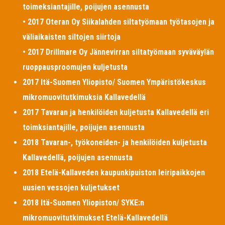
toimeksiantajille, poijujen asennusta
• 2017 Oteran Oy Siikalahden siltatyömaan työtasojen ja
väliaikaisten siltojen siirtoja
• 2017 Drillmare Oy Jännevirran siltatyömaan syväväylän
ruoppausproomujen kuljetusta
2017 Itä-Suomen Yliopisto/ Suomen Ympäristökeskus
mikromuovitutkimuksia Kallavedellä
2017 Tavaran ja henkilöiden kuljetusta Kallavedellä eri
toimksiantajille, poijujen asennusta
2018 Tavaran-, työkoneiden- ja henkilöiden kuljetusta
Kallavedellä, poijujen asennusta
2018 Etelä-Kallaveden kaupunkipuiston leiripaikkojen
uusien vessojen kuljetukset
2018 Itä-Suomen Yliopiston/ SYKE:n
mikromuovitutkimukset Etelä-Kallavedellä