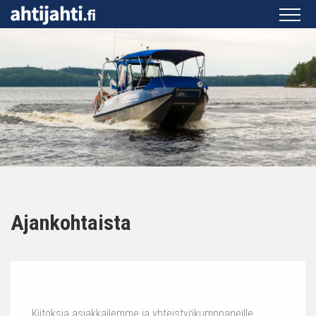
Ajankohtaista
Kiitoksia asiakkailemme ja yhteistyökumppaneille