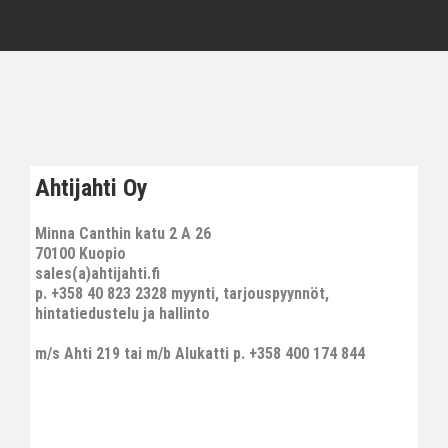
Ahtijahti Oy
Minna Canthin katu 2 A 26
70100 Kuopio
sales(a)ahtijahti.fi
p. +358 40 823 2328 myynti, tarjouspyynnöt,
hintatiedustelu ja hallinto
m/s Ahti 219 tai m/b Alukatti p. +358 400 174 844