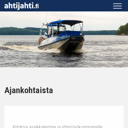
Ajankohtaista
Kiitoksia asiakkailemme ja yhteistyökumppaneille