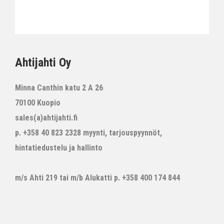
Ahtijahti Oy
Minna Canthin katu 2 A 26
70100 Kuopio
sales(a)ahtijahti.fi
p. +358 40 823 2328 myynti, tarjouspyynnöt,
hintatiedustelu ja hallinto
m/s Ahti 219 tai m/b Alukatti p. +358 400 174 844