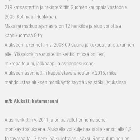
219 katsastettiin ja rekisteröitiin Suomen kauppalaivastoon v.
2005, Kotimaa 1-luokkaan.
Maksimi matkustajamäärä on 12 henkilöä ja alus voi ottaa
kansikuormaa 8 tn.
Alukseen rakennettiin v. 2008-09 sauna ja kokoustilat etukannen
alle. Yläsalonkiin varusteltiin keittiö, missä on liesi,
mikroaaltouuni, jääkaappi ja astianpesukone.
Alukseen asennettiin kappaletavaranosturi v.2016, mikä
mahdollistaa aluksen monikäyttöisyyttä vesistökuljetuksissa.
m/b Alukatti katamaraani
Alus hankittiin v. 2011 ja on palvellut erinomaisena
monikäyttöaluksena. Aluksella voi kuljettaa isolla kansitilalla 1,2
tn tavaraa tai 7 henkilöä kuljettajan lisäksi. Rantautuminen on