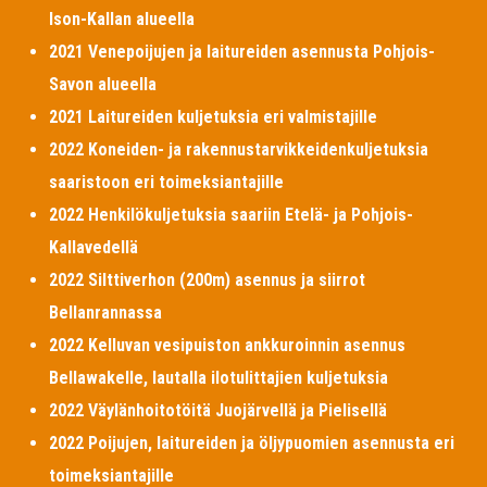
Ison-Kallan alueella
2021 Venepoijujen ja laitureiden asennusta Pohjois-
Savon alueella
2021 Laitureiden kuljetuksia eri valmistajille
2022 Koneiden- ja rakennustarvikkeidenkuljetuksia
saaristoon eri toimeksiantajille
2022 Henkilökuljetuksia saariin Etelä- ja Pohjois-
Kallavedellä
2022 Silttiverhon (200m) asennus ja siirrot
Bellanrannassa
2022 Kelluvan vesipuiston ankkuroinnin asennus
Bellawakelle, lautalla ilotulittajien kuljetuksia
2022 Väylänhoitotöitä Juojärvellä ja Pielisellä
2022 Poijujen, laitureiden ja öljypuomien asennusta eri
toimeksiantajille