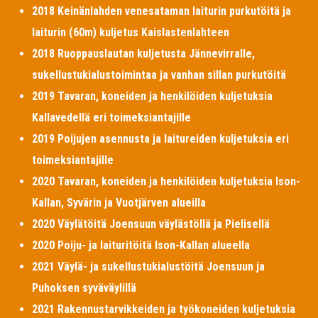
2018 Keinänlahden venesataman laiturin purkutöitä ja
laiturin (60m) kuljetus Kaislastenlahteen
2018 Ruoppauslautan kuljetusta Jännevirralle,
sukellustukialustoimintaa ja vanhan sillan purkutöitä
2019 Tavaran, koneiden ja henkilöiden kuljetuksia
Kallavedellä eri toimeksiantajille
2019 Poijujen asennusta ja laitureiden kuljetuksia eri
toimeksiantajille
2020 Tavaran, koneiden ja henkilöiden kuljetuksia Ison-
Kallan, Syvärin ja Vuotjärven alueilla
2020 Väylätöitä Joensuun väylästöllä ja Pielisellä
2020 Poiju- ja laituritöitä Ison-Kallan alueella
2021 Väylä- ja sukellustukialustöitä Joensuun ja
Puhoksen syväväylillä
2021 Rakennustarvikkeiden ja työkoneiden kuljetuksia