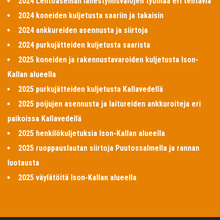
2024 Lentoaseman lähestymisvalojen työmaa eri tehtäviä
2024 koneiden kuljetusta saariin ja takaisin
2024 ankkureiden asennusta ja siirtoja
2024 purkujätteiden kuljetusta saarista
2025 koneiden ja rakennustavaroiden kuljetusta Ison-
Kallan alueella
2025 purkujätteiden kuljetusta Kallavedellä
2025 poijujen asennusta ja laitureiden ankkuroiteja eri
paikoissa Kallavedellä
2025 henkilökuljetuksia Ison-Kallan alueella
2025 ruoppauslautan siirtoja Puutossalmella ja rannan
luotausta
2025 väylätöitä Ison-Kallan alueella