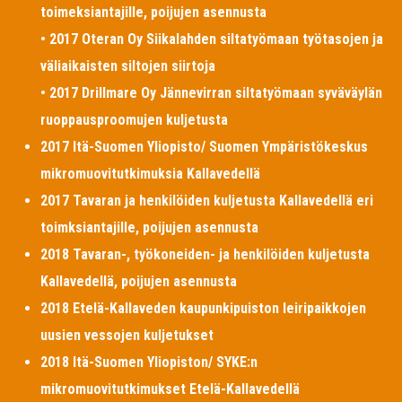
toimeksiantajille, poijujen asennusta
• 2017 Oteran Oy Siikalahden siltatyömaan työtasojen ja
väliaikaisten siltojen siirtoja
• 2017 Drillmare Oy Jännevirran siltatyömaan syväväylän
ruoppausproomujen kuljetusta
2017 Itä-Suomen Yliopisto/ Suomen Ympäristökeskus
mikromuovitutkimuksia Kallavedellä
2017 Tavaran ja henkilöiden kuljetusta Kallavedellä eri
toimksiantajille, poijujen asennusta
2018 Tavaran-, työkoneiden- ja henkilöiden kuljetusta
Kallavedellä, poijujen asennusta
2018 Etelä-Kallaveden kaupunkipuiston leiripaikkojen
uusien vessojen kuljetukset
2018 Itä-Suomen Yliopiston/ SYKE:n
mikromuovitutkimukset Etelä-Kallavedellä