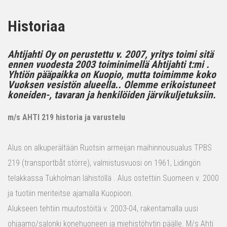
Historiaa
Ahtijahti Oy on perustettu v. 2007, yritys toimi sitä
ennen vuodesta 2003 toiminimellä Ahtijahti t:mi .
Yhtiön pääpaikka on Kuopio, mutta toimimme koko
Vuoksen vesistön alueella.. Olemme erikoistuneet
koneiden-, tavaran ja henkilöiden järvikuljetuksiin.
m/s AHTI 219 historia ja varustelu
Alus on alkuperältään Ruotsin armeijan maihinnousualus TPBS
219 (transportbåt större), valmistusvuosi on 1961, Lidingön
telakkassa Tukholman lähistöllä . Alus ostettiin Suomeen v. 2000
ja tuotiin meriteitse ajamalla Kuopioon.
Alukseen tehtiin muutostöitä v. 2003-04, rakentamalla uusi
ohjaamo/salonki konehuoneen ja miehistöhytin päälle. M/s Ahti