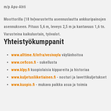
m/p Apu-Ahti
Moottorilla (18 hv)varustettu asennuslautta ankkuripainojen
asennukseen. Pituus 5,6 m, leveys 2,5 m ja kantavuus 1,6 tn.
Varusteina kaikuluotain, työvalot.
Yhteistyökumppanit
www.alltime.fi/infra/vesivayla
väylänhoitoa
www.ceficon.fi
- sukellusta
www.klpy.fi
kuopiolaisia kippareita ja historiaa
www.kuljetusliiketiainen.fi
- nosturi ja lavettikuljetukset
www.kuopio.fi
- mukava paikka asua ja toimia