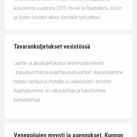
kuluneesta vuodesta 2025. Hyvää ja Rauhallista Joulun
ja Uuden Vuoden aikaa. Keväällä työt jatkuu!
Tavarankuljetukset vesistössä
Lautta- ja aluskuljetuksina rakennustarvikkeet
, paluukuormassa kuljettaa purkujätteet. Kalustollamme
helppo rantautua mataliin ja vaikeisiinkin rantoihin.
Kuljetuksemme on vakuutettuja ja kalustomme
katsastettuja.
Venepoijujen myynti ja asennukset. Kunnon