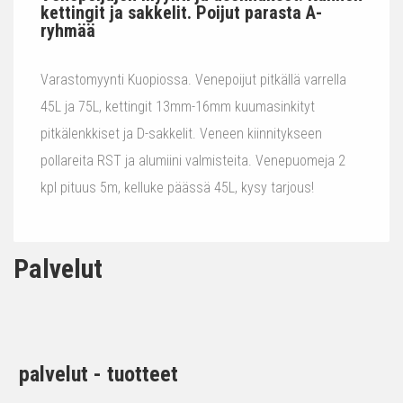
kettingit ja sakkelit. Poijut parasta A-
ryhmää
Varastomyynti Kuopiossa. Venepoijut pitkällä varrella
45L ja 75L, kettingit 13mm-16mm kuumasinkityt
pitkälenkkiset ja D-sakkelit. Veneen kiinnitykseen
pollareita RST ja alumiini valmisteita. Venepuomeja 2
kpl pituus 5m, kelluke päässä 45L, kysy tarjous!
Palvelut
palvelut - tuotteet