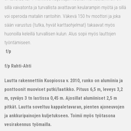
sillä vaivatonta ja turvallista avattavan keularampin myötä ja sillä
voi operoida mataliin rantoihin. Väkevä 150 hv moottori ja joka
sään varustus (tutka, hyvät karttaohjelmat) takaavat myös
huonoilla keleillä turvallisen kulun. Alus sopii myös lauttojen
työntämiseen.
f/p
f/p Rahti-Ahti
Lautta rakennettiin Kuopiossa v. 2010, runko on alumiinia ja
ponttoonit muoviset putki/laatikko. Pituus 6,5 m, leveys 3,2
m, syväys 3 tn lastissa 0,45 m. Ajosillat alumiiniset 2,5 m
pitkät. Lautta soveltuu kappaletavaran, pienten ajoneuvojen
ja ankkuripainojen kuljetukseen. Toimii myös työtasona
vesirakennus työmailla.