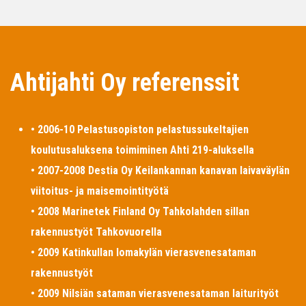
Ahtijahti Oy referenssit
• 2006-10 Pelastusopiston pelastussukeltajien
koulutusaluksena toimiminen Ahti 219-aluksella
• 2007-2008 Destia Oy Keilankannan kanavan laivaväylän
viitoitus- ja maisemointityötä
• 2008 Marinetek Finland Oy Tahkolahden sillan
rakennustyöt Tahkovuorella
• 2009 Katinkullan lomakylän vierasvenesataman
rakennustyöt
• 2009 Nilsiän sataman vierasvenesataman laiturityöt