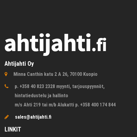
Ahtijahti Oy
Minna Canthin katu 2 A 26, 70100 Kuopio
p. +358 40 823 2328 myynti, tarjouspyynnöt,
hintatiedustelu ja hallinto
m/s Ahti 219 tai m/b Alukatti p. +358 400 174 844
sales@ahtijahti.fi
LINKIT