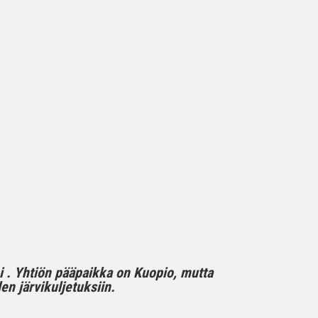
mi . Yhtiön pääpaikka on Kuopio, mutta
n järvikuljetuksiin.