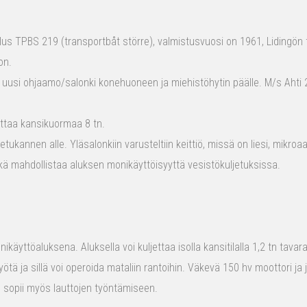
s TPBS 219 (transportbåt större), valmistusvuosi on 1961, Lidingön t
on.
 uusi ohjaamo/salonki konehuoneen ja miehistöhytin päälle. M/s Ahti 2
ttaa kansikuormaa 8 tn.
tukannen alle. Yläsalonkiin varusteltiin keittiö, missä on liesi, mikro
kä mahdollistaa aluksen monikäyttöisyyttä vesistökuljetuksissa.
ikäyttöaluksena. Aluksella voi kuljettaa isolla kansitilalla 1,2 tn tava
yötä ja sillä voi operoida mataliin rantoihin. Väkevä 150 hv moottori ja
us sopii myös lauttojen työntämiseen.