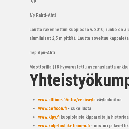
f/p
f/p Rahti-Ahti
Lautta rakennettiin Kuopiossa v. 2010, runko on alum
alumiiniset 2,5 m pitkät. Lautta soveltuu kappalet
m/p Apu-Ahti
Moottorilla (18 hv)varustettu asennuslautta ankkur
Yhteistyökum
www.alltime.fi/infra/vesivayla
väylänhoitoa
www.ceficon.fi
- sukellusta
www.klpy.fi
kuopiolaisia kippareita ja historiaa
www.kuljetusliiketiainen.fi
- nosturi ja lavetti