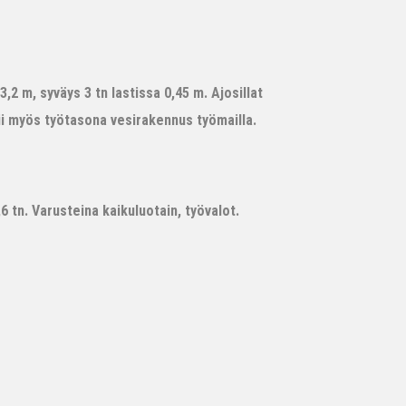
,2 m, syväys 3 tn lastissa 0,45 m. Ajosillat
ii myös työtasona vesirakennus työmailla.
 tn. Varusteina kaikuluotain, työvalot.