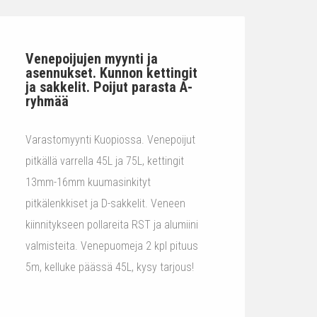
Venepoijujen myynti ja
asennukset. Kunnon kettingit
ja sakkelit. Poijut parasta A-
ryhmää
Varastomyynti Kuopiossa. Venepoijut
pitkällä varrella 45L ja 75L, kettingit
13mm-16mm kuumasinkityt
pitkälenkkiset ja D-sakkelit. Veneen
kiinnitykseen pollareita RST ja alumiini
valmisteita. Venepuomeja 2 kpl pituus
5m, kelluke päässä 45L, kysy tarjous!