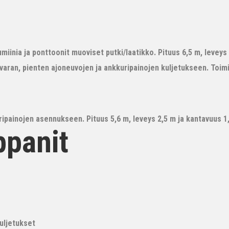
iinia ja ponttoonit muoviset putki/laatikko. Pituus 6,5 m, leveys 3
avaran, pienten ajoneuvojen ja ankkuripainojen kuljetukseen. Toim
ipainojen asennukseen. Pituus 5,6 m, leveys 2,5 m ja kantavuus 1,6
ppanit
kuljetukset