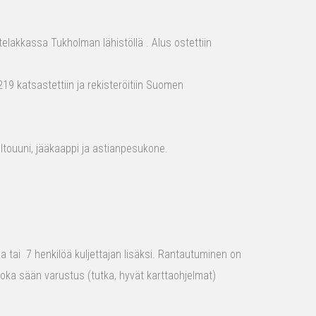
elakkassa Tukholman lähistöllä . Alus ostettiin
19 katsastettiin ja rekisteröitiin Suomen
aaltouuni, jääkaappi ja astianpesukone.
raa tai 7 henkilöä kuljettajan lisäksi. Rantautuminen on
 joka sään varustus (tutka, hyvät karttaohjelmat)