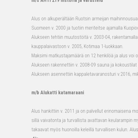
m/s AHTI 219 historia ja varustelu
Alus on alkuperältään Ruotsin armeijan maihinnousualu
Suomeen v. 2000 ja tuotiin meriteitse ajamalla Kuopio
Alukseen tehtiin muutostöitä v. 2003-04, rakentamalla
kauppalaivastoon v. 2005, Kotimaa 1-luokkaan.
Maksimi matkustajamäärä on 12 henkilöä ja alus voi o
Alukseen rakennettiin v. 2008-09 sauna ja kokoustilat e
Alukseen asennettiin kappaletavaranosturi v.2016, mi
m/b Alukatti katamaraani
Alus hankittiin v. 2011 ja on palvellut erinomaisena mon
sillä vaivatonta ja turvallista avattavan keularampin m
takaavat myös huonoilla keleillä turvallisen kulun. Al