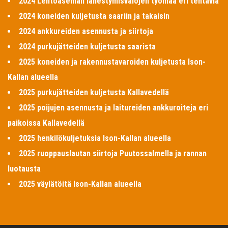
2024 Lentoaseman lähestymisvalojen työmaa eri tehtäviä
2024 koneiden kuljetusta saariin ja takaisin
2024 ankkureiden asennusta ja siirtoja
2024 purkujätteiden kuljetusta saarista
2025 koneiden ja rakennustavaroiden kuljetusta Ison-
Kallan alueella
2025 purkujätteiden kuljetusta Kallavedellä
2025 poijujen asennusta ja laitureiden ankkuroiteja eri
paikoissa Kallavedellä
2025 henkilökuljetuksia Ison-Kallan alueella
2025 ruoppauslautan siirtoja Puutossalmella ja rannan
luotausta
2025 väylätöitä Ison-Kallan alueella