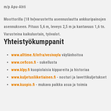
m/p Apu-Ahti
Moottorilla (18 hv)varustettu asennuslautta ankkuripainojen
asennukseen. Pituus 5,6 m, leveys 2,5 m ja kantavuus 1,6 tn.
Varusteina kaikuluotain, työvalot.
Yhteistyökumppanit
www.alltime.fi/infra/vesivayla
väylänhoitoa
www.ceficon.fi
- sukellusta
www.klpy.fi
kuopiolaisia kippareita ja historiaa
www.kuljetusliiketiainen.fi
- nosturi ja lavettikuljetukset
www.kuopio.fi
- mukava paikka asua ja toimia