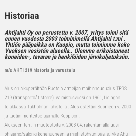
Historiaa
Ahtijahti Oy on perustettu v. 2007, yritys toimi sitä
ennen vuodesta 2003 toiminimellä Ahtijahti t:mi .
Yhtiön pääpaikka on Kuopio, mutta toimimme koko
Vuoksen vesistön alueella.. Olemme erikoistuneet
koneiden-, tavaran ja henkilöiden järvikuljetuksiin.
m/s AHTI 219 historia ja varustelu
Alus on alkuperältään Ruotsin armeijan maihinnousualus TPBS
219 (transportbåt större), valmistusvuosi on 1961, Lidingön
telakkassa Tukholman lähistöllä . Alus ostettiin Suomeen v. 2000
ja tuotiin meriteitse ajamalla Kuopioon.
Alukseen tehtiin muutostöitä v. 2003-04, rakentamalla uusi
ohjaamo/salonki konehuoneen ja miehistöhytin päälle. M/s Ahti