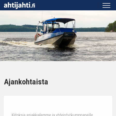
Ajankohtaista
Kiitoksia asiakkailemme ja yhteistyökumppaneille