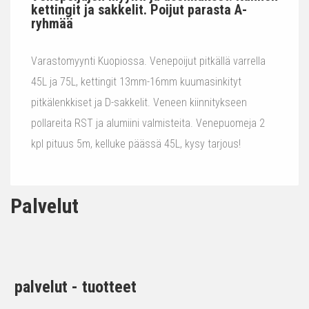
kettingit ja sakkelit. Poijut parasta A-
ryhmää
Varastomyynti Kuopiossa. Venepoijut pitkällä varrella
45L ja 75L, kettingit 13mm-16mm kuumasinkityt
pitkälenkkiset ja D-sakkelit. Veneen kiinnitykseen
pollareita RST ja alumiini valmisteita. Venepuomeja 2
kpl pituus 5m, kelluke päässä 45L, kysy tarjous!
Palvelut
palvelut - tuotteet