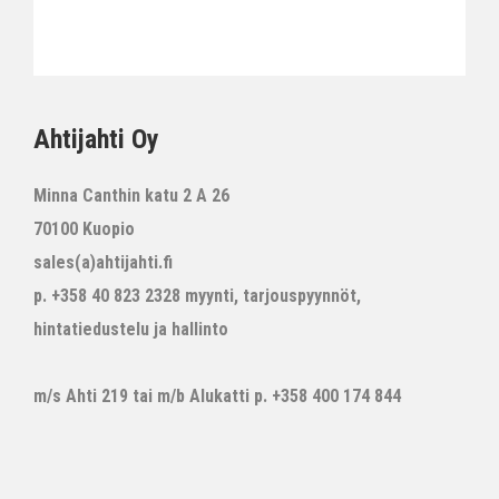
Ahtijahti Oy
Minna Canthin katu 2 A 26
70100 Kuopio
sales(a)ahtijahti.fi
p. +358 40 823 2328 myynti, tarjouspyynnöt,
hintatiedustelu ja hallinto
m/s Ahti 219 tai m/b Alukatti p. +358 400 174 844