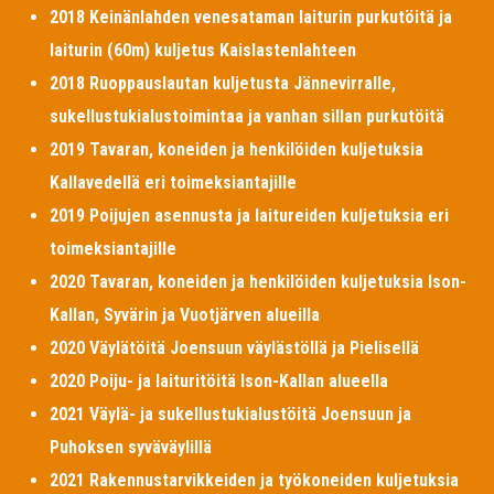
2018 Keinänlahden venesataman laiturin purkutöitä ja
laiturin (60m) kuljetus Kaislastenlahteen
2018 Ruoppauslautan kuljetusta Jännevirralle,
sukellustukialustoimintaa ja vanhan sillan purkutöitä
2019 Tavaran, koneiden ja henkilöiden kuljetuksia
Kallavedellä eri toimeksiantajille
2019 Poijujen asennusta ja laitureiden kuljetuksia eri
toimeksiantajille
2020 Tavaran, koneiden ja henkilöiden kuljetuksia Ison-
Kallan, Syvärin ja Vuotjärven alueilla
2020 Väylätöitä Joensuun väylästöllä ja Pielisellä
2020 Poiju- ja laituritöitä Ison-Kallan alueella
2021 Väylä- ja sukellustukialustöitä Joensuun ja
Puhoksen syväväylillä
2021 Rakennustarvikkeiden ja työkoneiden kuljetuksia