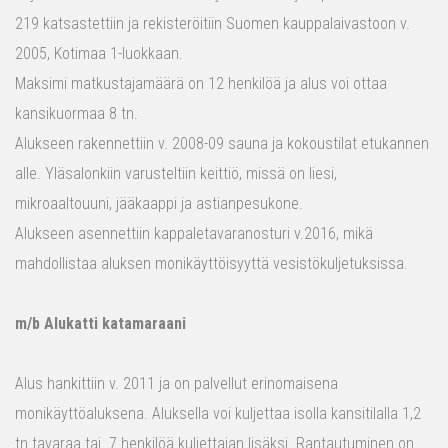
219 katsastettiin ja rekisteröitiin Suomen kauppalaivastoon v.
2005, Kotimaa 1-luokkaan.
Maksimi matkustajamäärä on 12 henkilöä ja alus voi ottaa
kansikuormaa 8 tn.
Alukseen rakennettiin v. 2008-09 sauna ja kokoustilat etukannen
alle. Yläsalonkiin varusteltiin keittiö, missä on liesi,
mikroaaltouuni, jääkaappi ja astianpesukone.
Alukseen asennettiin kappaletavaranosturi v.2016, mikä
mahdollistaa aluksen monikäyttöisyyttä vesistökuljetuksissa.
m/b Alukatti katamaraani
Alus hankittiin v. 2011 ja on palvellut erinomaisena
monikäyttöaluksena. Aluksella voi kuljettaa isolla kansitilalla 1,2
tn tavaraa tai 7 henkilöä kuljettajan lisäksi. Rantautuminen on