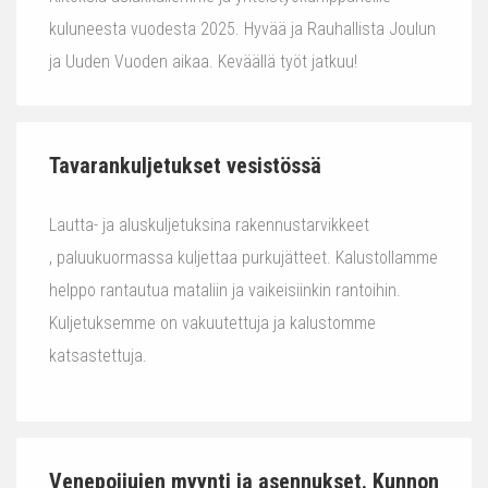
kuluneesta vuodesta 2025. Hyvää ja Rauhallista Joulun
ja Uuden Vuoden aikaa. Keväällä työt jatkuu!
Tavarankuljetukset vesistössä
Lautta- ja aluskuljetuksina rakennustarvikkeet
, paluukuormassa kuljettaa purkujätteet. Kalustollamme
helppo rantautua mataliin ja vaikeisiinkin rantoihin.
Kuljetuksemme on vakuutettuja ja kalustomme
katsastettuja.
Venepoijujen myynti ja asennukset. Kunnon