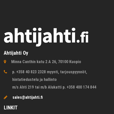
Ahtijahti Oy
Minna Canthin katu 2 A 26, 70100 Kuopio
p. +358 40 823 2328 myynti, tarjouspyynnöt,
hintatiedustelu ja hallinto
m/s Ahti 219 tai m/b Alukatti p. +358 400 174 844
sales@ahtijahti.fi
LINKIT