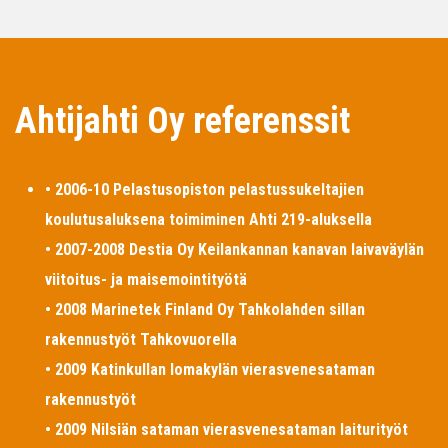
Ahtijahti Oy referenssit
• 2006-10 Pelastusopiston pelastussukeltajien
koulutusaluksena toimiminen Ahti 219-aluksella
• 2007-2008 Destia Oy Keilankannan kanavan laivaväylän
viitoitus- ja maisemointityötä
• 2008 Marinetek Finland Oy Tahkolahden sillan
rakennustyöt Tahkovuorella
• 2009 Katinkullan lomakylän vierasvenesataman
rakennustyöt
• 2009 Nilsiän sataman vierasvenesataman laiturityöt