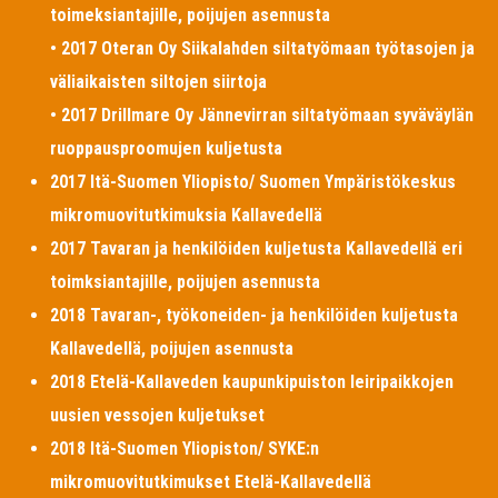
toimeksiantajille, poijujen asennusta
• 2017 Oteran Oy Siikalahden siltatyömaan työtasojen ja
väliaikaisten siltojen siirtoja
• 2017 Drillmare Oy Jännevirran siltatyömaan syväväylän
ruoppausproomujen kuljetusta
2017 Itä-Suomen Yliopisto/ Suomen Ympäristökeskus
mikromuovitutkimuksia Kallavedellä
2017 Tavaran ja henkilöiden kuljetusta Kallavedellä eri
toimksiantajille, poijujen asennusta
2018 Tavaran-, työkoneiden- ja henkilöiden kuljetusta
Kallavedellä, poijujen asennusta
2018 Etelä-Kallaveden kaupunkipuiston leiripaikkojen
uusien vessojen kuljetukset
2018 Itä-Suomen Yliopiston/ SYKE:n
mikromuovitutkimukset Etelä-Kallavedellä