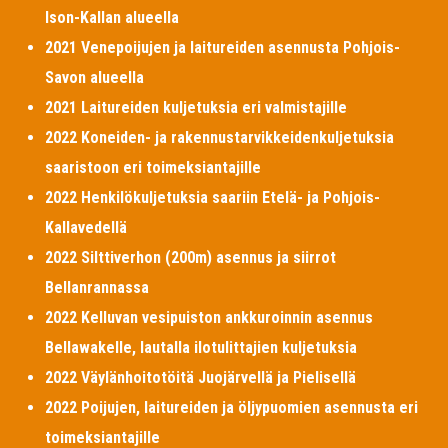
Ison-Kallan alueella
2021 Venepoijujen ja laitureiden asennusta Pohjois-
Savon alueella
2021 Laitureiden kuljetuksia eri valmistajille
2022 Koneiden- ja rakennustarvikkeidenkuljetuksia
saaristoon eri toimeksiantajille
2022 Henkilökuljetuksia saariin Etelä- ja Pohjois-
Kallavedellä
2022 Silttiverhon (200m) asennus ja siirrot
Bellanrannassa
2022 Kelluvan vesipuiston ankkuroinnin asennus
Bellawakelle, lautalla ilotulittajien kuljetuksia
2022 Väylänhoitotöitä Juojärvellä ja Pielisellä
2022 Poijujen, laitureiden ja öljypuomien asennusta eri
toimeksiantajille