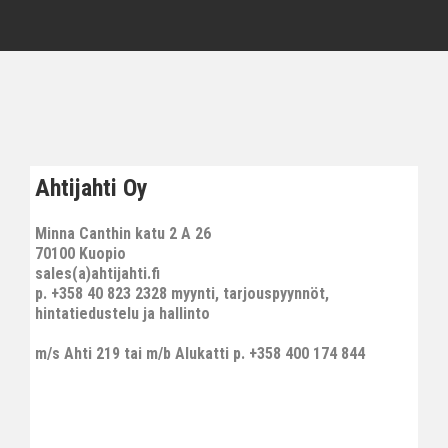
Ahtijahti Oy
Minna Canthin katu 2 A 26
70100 Kuopio
sales(a)ahtijahti.fi
p. +358 40 823 2328 myynti, tarjouspyynnöt,
hintatiedustelu ja hallinto
m/s Ahti 219 tai m/b Alukatti p. +358 400 174 844