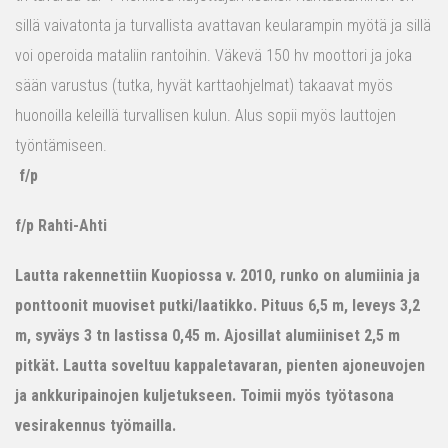
sillä vaivatonta ja turvallista avattavan keularampin myötä ja sillä
voi operoida mataliin rantoihin. Väkevä 150 hv moottori ja joka
sään varustus (tutka, hyvät karttaohjelmat) takaavat myös
huonoilla keleillä turvallisen kulun. Alus sopii myös lauttojen
työntämiseen.
f/p
f/p Rahti-Ahti
Lautta rakennettiin Kuopiossa v. 2010, runko on alumiinia ja
ponttoonit muoviset putki/laatikko. Pituus 6,5 m, leveys 3,2
m, syväys 3 tn lastissa 0,45 m. Ajosillat alumiiniset 2,5 m
pitkät. Lautta soveltuu kappaletavaran, pienten ajoneuvojen
ja ankkuripainojen kuljetukseen. Toimii myös työtasona
vesirakennus työmailla.