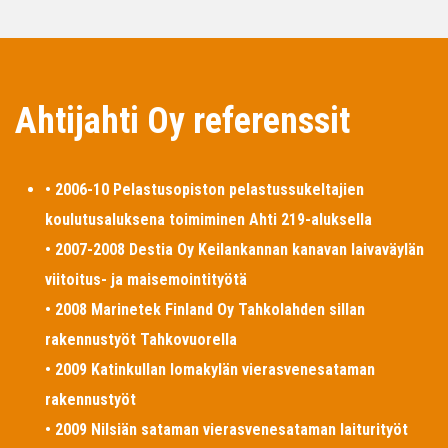
Ahtijahti Oy referenssit
• 2006-10 Pelastusopiston pelastussukeltajien
koulutusaluksena toimiminen Ahti 219-aluksella
• 2007-2008 Destia Oy Keilankannan kanavan laivaväylän
viitoitus- ja maisemointityötä
• 2008 Marinetek Finland Oy Tahkolahden sillan
rakennustyöt Tahkovuorella
• 2009 Katinkullan lomakylän vierasvenesataman
rakennustyöt
• 2009 Nilsiän sataman vierasvenesataman laiturityöt