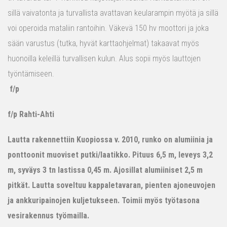
sillä vaivatonta ja turvallista avattavan keularampin myötä ja sillä
voi operoida mataliin rantoihin. Väkevä 150 hv moottori ja joka
sään varustus (tutka, hyvät karttaohjelmat) takaavat myös
huonoilla keleillä turvallisen kulun. Alus sopii myös lauttojen
työntämiseen.
f/p
f/p Rahti-Ahti
Lautta rakennettiin Kuopiossa v. 2010, runko on alumiinia ja
ponttoonit muoviset putki/laatikko. Pituus 6,5 m, leveys 3,2
m, syväys 3 tn lastissa 0,45 m. Ajosillat alumiiniset 2,5 m
pitkät. Lautta soveltuu kappaletavaran, pienten ajoneuvojen
ja ankkuripainojen kuljetukseen. Toimii myös työtasona
vesirakennus työmailla.