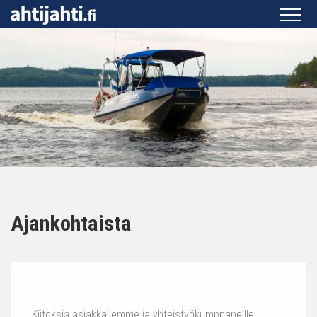
Ajankohtaista
Kiitoksia asiakkailemme ja yhteistyökumppaneille