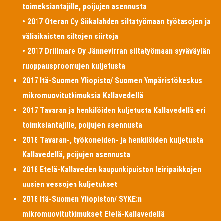
toimeksiantajille, poijujen asennusta
• 2017 Oteran Oy Siikalahden siltatyömaan työtasojen ja
väliaikaisten siltojen siirtoja
• 2017 Drillmare Oy Jännevirran siltatyömaan syväväylän
ruoppausproomujen kuljetusta
2017 Itä-Suomen Yliopisto/ Suomen Ympäristökeskus
mikromuovitutkimuksia Kallavedellä
2017 Tavaran ja henkilöiden kuljetusta Kallavedellä eri
toimksiantajille, poijujen asennusta
2018 Tavaran-, työkoneiden- ja henkilöiden kuljetusta
Kallavedellä, poijujen asennusta
2018 Etelä-Kallaveden kaupunkipuiston leiripaikkojen
uusien vessojen kuljetukset
2018 Itä-Suomen Yliopiston/ SYKE:n
mikromuovitutkimukset Etelä-Kallavedellä