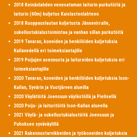
2018 Keinänlahden venesataman laiturin purkutöitä ja
laiturin (60m) kuljetus Kaislastenlahteen
2018 Ruoppauslautan kuljetusta Jännevirralle,
sukellustukialustoimintaa ja vanhan sillan purkutöitä
2019 Tavaran, koneiden ja henkilöiden kuljetuksia
Kallavedellä eri toimeksiantajille
2019 Poijujen asennusta ja laitureiden kuljetuksia eri
toimeksiantajille
2020 Tavaran, koneiden ja henkilöiden kuljetuksia Ison-
Kallan, Syvärin ja Vuotjärven alueilla
2020 Väylätöitä Joensuun väylästöllä ja Pielisellä
2020 Poiju- ja laituritöitä Ison-Kallan alueella
2021 Väylä- ja sukellustukialustöitä Joensuun ja
Puhoksen syväväylillä
2021 Rakennustarvikkeiden ja työkoneiden kuljetuksia