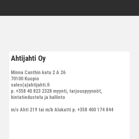
Ahtijahti Oy
Minna Canthin katu 2 A 26
70100 Kuopio
sales(a)ahtijahti.fi
p. +358 40 823 2328 myynti, tarjouspyynnöt,
hintatiedustelu ja hallinto
m/s Ahti 219 tai m/b Alukatti p. +358 400 174 844