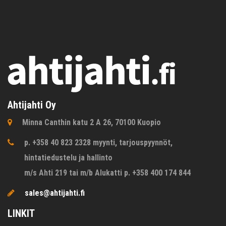
Ahtijahti Oy
Minna Canthin katu 2 A 26, 70100 Kuopio
p. +358 40 823 2328 myynti, tarjouspyynnöt,
hintatiedustelu ja hallinto
m/s Ahti 219 tai m/b Alukatti p. +358 400 174 844
sales@ahtijahti.fi
LINKIT