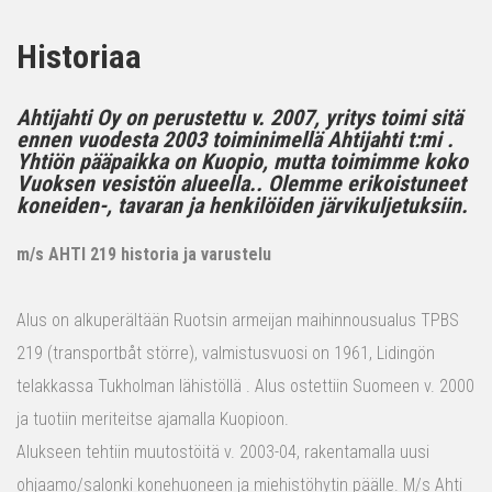
Historiaa
Ahtijahti Oy on perustettu v. 2007, yritys toimi sitä
ennen vuodesta 2003 toiminimellä Ahtijahti t:mi .
Yhtiön pääpaikka on Kuopio, mutta toimimme koko
Vuoksen vesistön alueella.. Olemme erikoistuneet
koneiden-, tavaran ja henkilöiden järvikuljetuksiin.
m/s AHTI 219 historia ja varustelu
Alus on alkuperältään Ruotsin armeijan maihinnousualus TPBS
219 (transportbåt större), valmistusvuosi on 1961, Lidingön
telakkassa Tukholman lähistöllä . Alus ostettiin Suomeen v. 2000
ja tuotiin meriteitse ajamalla Kuopioon.
Alukseen tehtiin muutostöitä v. 2003-04, rakentamalla uusi
ohjaamo/salonki konehuoneen ja miehistöhytin päälle. M/s Ahti