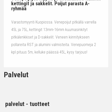
kettingit ja sakkelit. Poijut parasta A-
ryhmää
Varastomyynti Kuopiossa. Venepoijut pitkällä varrella
45L ja 75L, kettingit 13mm-16mm kuumasinkityt
pitkälenkkiset ja D-sakkelit. Veneen kiinnitykseen
pollareita RST ja alumiini valmisteita. Venepuomeja 2
kpl pituus 5m, kelluke päässä 45L, kysy tarjous!
Palvelut
palvelut - tuotteet