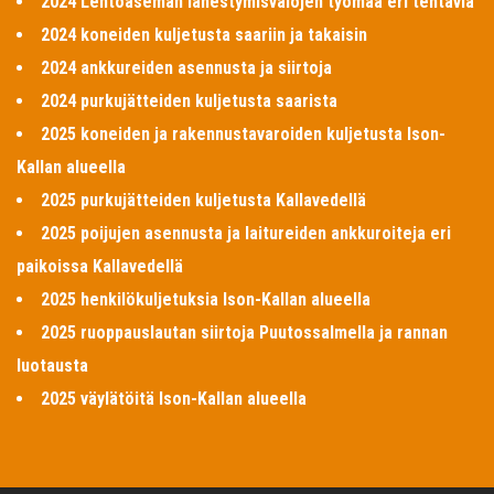
2024 Lentoaseman lähestymisvalojen työmaa eri tehtäviä
2024 koneiden kuljetusta saariin ja takaisin
2024 ankkureiden asennusta ja siirtoja
2024 purkujätteiden kuljetusta saarista
2025 koneiden ja rakennustavaroiden kuljetusta Ison-
Kallan alueella
2025 purkujätteiden kuljetusta Kallavedellä
2025 poijujen asennusta ja laitureiden ankkuroiteja eri
paikoissa Kallavedellä
2025 henkilökuljetuksia Ison-Kallan alueella
2025 ruoppauslautan siirtoja Puutossalmella ja rannan
luotausta
2025 väylätöitä Ison-Kallan alueella