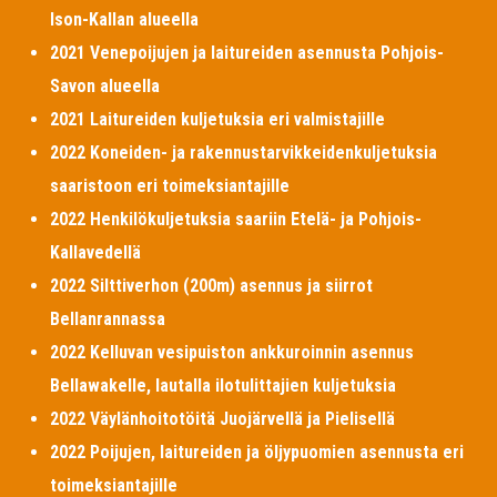
Ison-Kallan alueella
2021 Venepoijujen ja laitureiden asennusta Pohjois-
Savon alueella
2021 Laitureiden kuljetuksia eri valmistajille
2022 Koneiden- ja rakennustarvikkeidenkuljetuksia
saaristoon eri toimeksiantajille
2022 Henkilökuljetuksia saariin Etelä- ja Pohjois-
Kallavedellä
2022 Silttiverhon (200m) asennus ja siirrot
Bellanrannassa
2022 Kelluvan vesipuiston ankkuroinnin asennus
Bellawakelle, lautalla ilotulittajien kuljetuksia
2022 Väylänhoitotöitä Juojärvellä ja Pielisellä
2022 Poijujen, laitureiden ja öljypuomien asennusta eri
toimeksiantajille