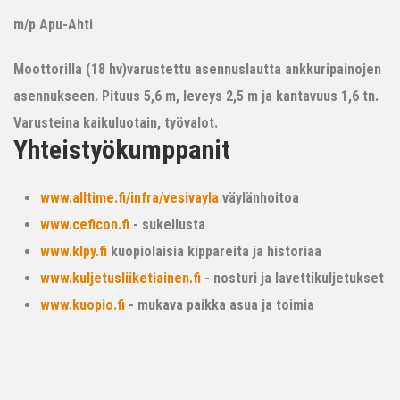
m/p Apu-Ahti
Moottorilla (18 hv)varustettu asennuslautta ankkuripainojen
asennukseen. Pituus 5,6 m, leveys 2,5 m ja kantavuus 1,6 tn.
Varusteina kaikuluotain, työvalot.
Yhteistyökumppanit
www.alltime.fi/infra/vesivayla
väylänhoitoa
www.ceficon.fi
- sukellusta
www.klpy.fi
kuopiolaisia kippareita ja historiaa
www.kuljetusliiketiainen.fi
- nosturi ja lavettikuljetukset
www.kuopio.fi
- mukava paikka asua ja toimia