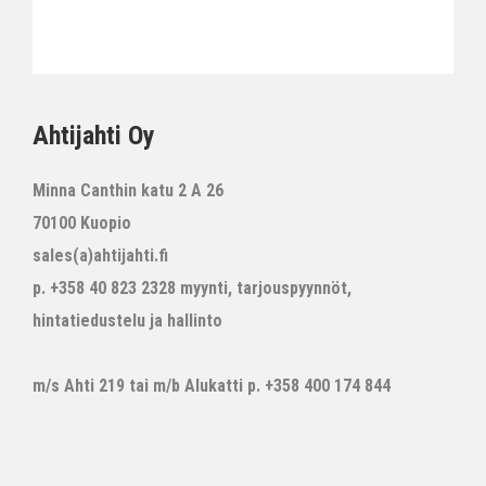
Ahtijahti Oy
Minna Canthin katu 2 A 26
70100 Kuopio
sales(a)ahtijahti.fi
p. +358 40 823 2328 myynti, tarjouspyynnöt,
hintatiedustelu ja hallinto
m/s Ahti 219 tai m/b Alukatti p. +358 400 174 844