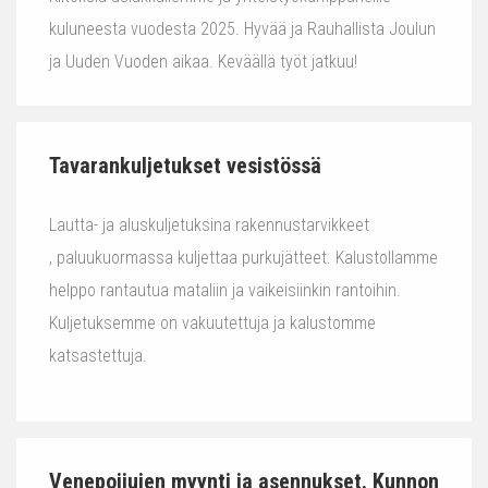
kuluneesta vuodesta 2025. Hyvää ja Rauhallista Joulun
ja Uuden Vuoden aikaa. Keväällä työt jatkuu!
Tavarankuljetukset vesistössä
Lautta- ja aluskuljetuksina rakennustarvikkeet
, paluukuormassa kuljettaa purkujätteet. Kalustollamme
helppo rantautua mataliin ja vaikeisiinkin rantoihin.
Kuljetuksemme on vakuutettuja ja kalustomme
katsastettuja.
Venepoijujen myynti ja asennukset. Kunnon