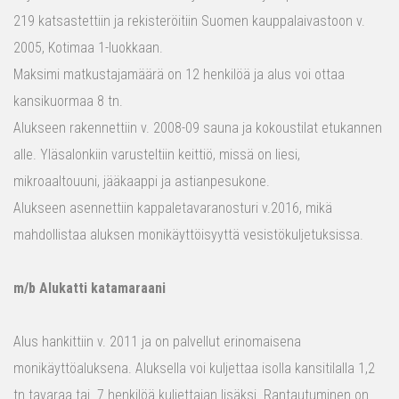
219 katsastettiin ja rekisteröitiin Suomen kauppalaivastoon v.
2005, Kotimaa 1-luokkaan.
Maksimi matkustajamäärä on 12 henkilöä ja alus voi ottaa
kansikuormaa 8 tn.
Alukseen rakennettiin v. 2008-09 sauna ja kokoustilat etukannen
alle. Yläsalonkiin varusteltiin keittiö, missä on liesi,
mikroaaltouuni, jääkaappi ja astianpesukone.
Alukseen asennettiin kappaletavaranosturi v.2016, mikä
mahdollistaa aluksen monikäyttöisyyttä vesistökuljetuksissa.
m/b Alukatti katamaraani
Alus hankittiin v. 2011 ja on palvellut erinomaisena
monikäyttöaluksena. Aluksella voi kuljettaa isolla kansitilalla 1,2
tn tavaraa tai 7 henkilöä kuljettajan lisäksi. Rantautuminen on