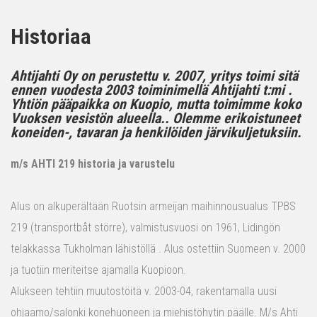
Historiaa
Ahtijahti Oy on perustettu v. 2007, yritys toimi sitä
ennen vuodesta 2003 toiminimellä Ahtijahti t:mi .
Yhtiön pääpaikka on Kuopio, mutta toimimme koko
Vuoksen vesistön alueella.. Olemme erikoistuneet
koneiden-, tavaran ja henkilöiden järvikuljetuksiin.
m/s AHTI 219 historia ja varustelu
Alus on alkuperältään Ruotsin armeijan maihinnousualus TPBS
219 (transportbåt större), valmistusvuosi on 1961, Lidingön
telakkassa Tukholman lähistöllä . Alus ostettiin Suomeen v. 2000
ja tuotiin meriteitse ajamalla Kuopioon.
Alukseen tehtiin muutostöitä v. 2003-04, rakentamalla uusi
ohjaamo/salonki konehuoneen ja miehistöhytin päälle. M/s Ahti