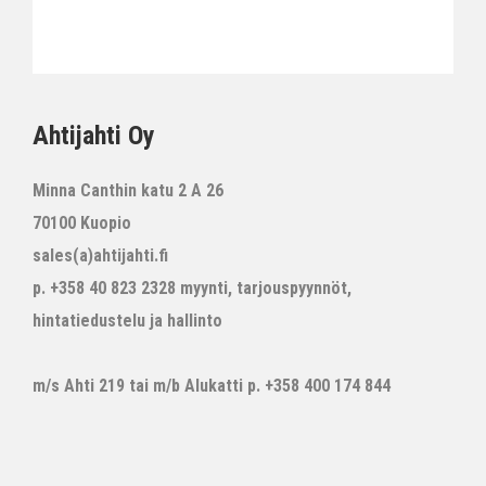
Ahtijahti Oy
Minna Canthin katu 2 A 26
70100 Kuopio
sales(a)ahtijahti.fi
p. +358 40 823 2328 myynti, tarjouspyynnöt,
hintatiedustelu ja hallinto
m/s Ahti 219 tai m/b Alukatti p. +358 400 174 844