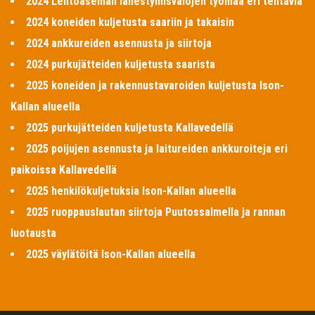
2024 Lentoaseman lähestymisvalojen työmaa eri tehtäviä
2024 koneiden kuljetusta saariin ja takaisin
2024 ankkureiden asennusta ja siirtoja
2024 purkujätteiden kuljetusta saarista
2025 koneiden ja rakennustavaroiden kuljetusta Ison-
Kallan alueella
2025 purkujätteiden kuljetusta Kallavedellä
2025 poijujen asennusta ja laitureiden ankkuroiteja eri
paikoissa Kallavedellä
2025 henkilökuljetuksia Ison-Kallan alueella
2025 ruoppauslautan siirtoja Puutossalmella ja rannan
luotausta
2025 väylätöitä Ison-Kallan alueella