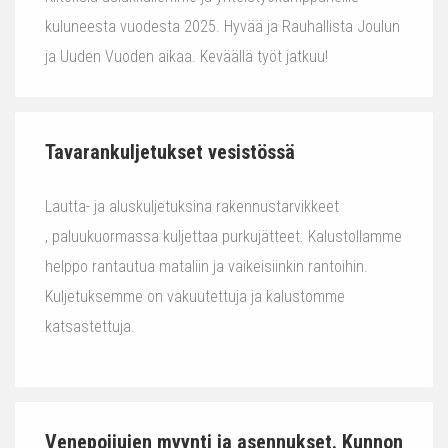
kuluneesta vuodesta 2025. Hyvää ja Rauhallista Joulun
ja Uuden Vuoden aikaa. Keväällä työt jatkuu!
Tavarankuljetukset vesistössä
Lautta- ja aluskuljetuksina rakennustarvikkeet
, paluukuormassa kuljettaa purkujätteet. Kalustollamme
helppo rantautua mataliin ja vaikeisiinkin rantoihin.
Kuljetuksemme on vakuutettuja ja kalustomme
katsastettuja.
Venepoijujen myynti ja asennukset. Kunnon