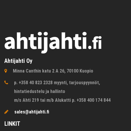
Ahtijahti Oy
Minna Canthin katu 2 A 26, 70100 Kuopio
p. +358 40 823 2328 myynti, tarjouspyynnöt,
hintatiedustelu ja hallinto
m/s Ahti 219 tai m/b Alukatti p. +358 400 174 844
sales@ahtijahti.fi
LINKIT