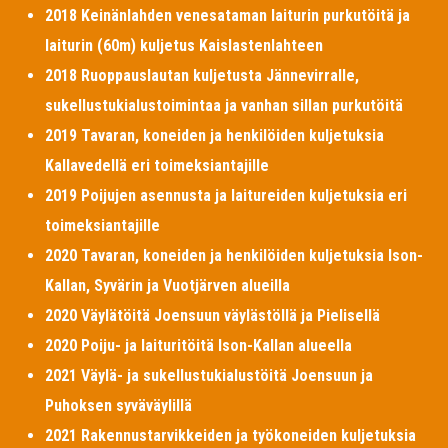
2018 Keinänlahden venesataman laiturin purkutöitä ja
laiturin (60m) kuljetus Kaislastenlahteen
2018 Ruoppauslautan kuljetusta Jännevirralle,
sukellustukialustoimintaa ja vanhan sillan purkutöitä
2019 Tavaran, koneiden ja henkilöiden kuljetuksia
Kallavedellä eri toimeksiantajille
2019 Poijujen asennusta ja laitureiden kuljetuksia eri
toimeksiantajille
2020 Tavaran, koneiden ja henkilöiden kuljetuksia Ison-
Kallan, Syvärin ja Vuotjärven alueilla
2020 Väylätöitä Joensuun väylästöllä ja Pielisellä
2020 Poiju- ja laituritöitä Ison-Kallan alueella
2021 Väylä- ja sukellustukialustöitä Joensuun ja
Puhoksen syväväylillä
2021 Rakennustarvikkeiden ja työkoneiden kuljetuksia