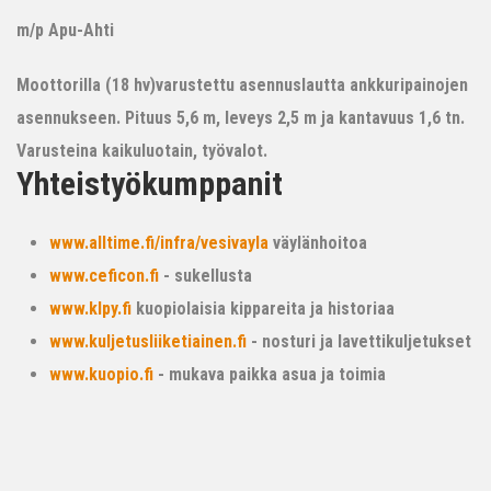
m/p Apu-Ahti
Moottorilla (18 hv)varustettu asennuslautta ankkuripainojen
asennukseen. Pituus 5,6 m, leveys 2,5 m ja kantavuus 1,6 tn.
Varusteina kaikuluotain, työvalot.
Yhteistyökumppanit
www.alltime.fi/infra/vesivayla
väylänhoitoa
www.ceficon.fi
- sukellusta
www.klpy.fi
kuopiolaisia kippareita ja historiaa
www.kuljetusliiketiainen.fi
- nosturi ja lavettikuljetukset
www.kuopio.fi
- mukava paikka asua ja toimia