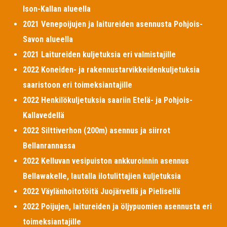
Ison-Kallan alueella
2021 Venepoijujen ja laitureiden asennusta Pohjois-
Savon alueella
2021 Laitureiden kuljetuksia eri valmistajille
2022 Koneiden- ja rakennustarvikkeidenkuljetuksia
saaristoon eri toimeksiantajille
2022 Henkilökuljetuksia saariin Etelä- ja Pohjois-
Kallavedellä
2022 Silttiverhon (200m) asennus ja siirrot
Bellanrannassa
2022 Kelluvan vesipuiston ankkuroinnin asennus
Bellawakelle, lautalla ilotulittajien kuljetuksia
2022 Väylänhoitotöitä Juojärvellä ja Pielisellä
2022 Poijujen, laitureiden ja öljypuomien asennusta eri
toimeksiantajille