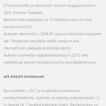
219 katsastettiin ja rekisteröitiin Suomen kauppalaivastoon v.
2005, Kotimaa 1-luokkaan.
Maksimi matkustajamäärä on 12 henkilöä ja alus voi ottaa
kansikuormaa 8 tn.
Alukseen rakennettiin v. 2008-09 sauna ja kokoustilat etukannen
alle. Yläsalonkiin varusteltiin keittiö, missä on liesi,
mikroaaltouuni, jääkaappi ja astianpesukone.
Alukseen asennettiin kappaletavaranosturi v.2016, mikä
mahdollistaa aluksen monikäyttöisyyttä vesistökuljetuksissa.
m/b Alukatti katamaraani
Alus hankittiin v. 2011 ja on palvellut erinomaisena
monikäyttöaluksena. Aluksella voi kuljettaa isolla kansitilalla 1,2
tn tavaraa tai 7 henkilöä kuljettajan lisäksi. Rantautuminen on