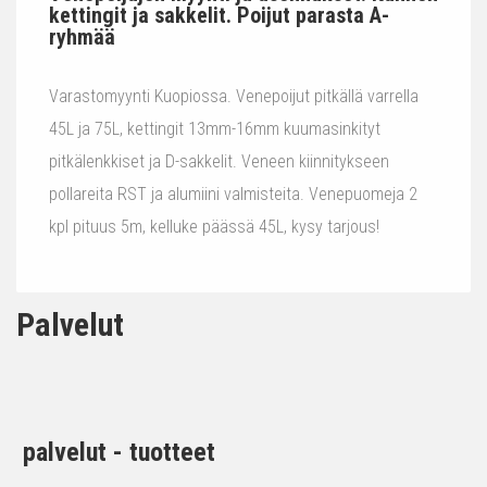
kettingit ja sakkelit. Poijut parasta A-
ryhmää
Varastomyynti Kuopiossa. Venepoijut pitkällä varrella
45L ja 75L, kettingit 13mm-16mm kuumasinkityt
pitkälenkkiset ja D-sakkelit. Veneen kiinnitykseen
pollareita RST ja alumiini valmisteita. Venepuomeja 2
kpl pituus 5m, kelluke päässä 45L, kysy tarjous!
Palvelut
palvelut - tuotteet