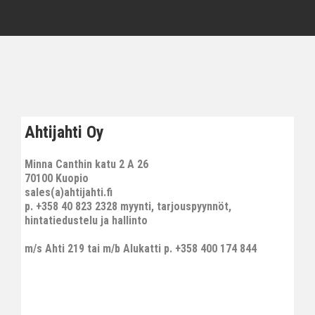
Ahtijahti Oy
Minna Canthin katu 2 A 26
70100 Kuopio
sales(a)ahtijahti.fi
p. +358 40 823 2328 myynti, tarjouspyynnöt,
hintatiedustelu ja hallinto
m/s Ahti 219 tai m/b Alukatti p. +358 400 174 844