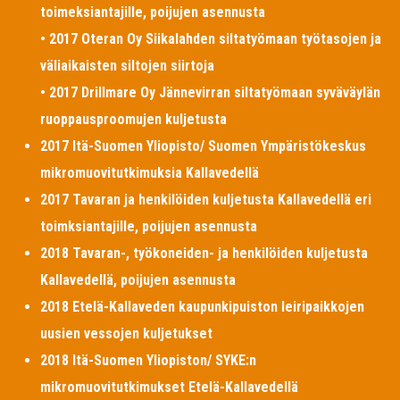
toimeksiantajille, poijujen asennusta
• 2017 Oteran Oy Siikalahden siltatyömaan työtasojen ja
väliaikaisten siltojen siirtoja
• 2017 Drillmare Oy Jännevirran siltatyömaan syväväylän
ruoppausproomujen kuljetusta
2017 Itä-Suomen Yliopisto/ Suomen Ympäristökeskus
mikromuovitutkimuksia Kallavedellä
2017 Tavaran ja henkilöiden kuljetusta Kallavedellä eri
toimksiantajille, poijujen asennusta
2018 Tavaran-, työkoneiden- ja henkilöiden kuljetusta
Kallavedellä, poijujen asennusta
2018 Etelä-Kallaveden kaupunkipuiston leiripaikkojen
uusien vessojen kuljetukset
2018 Itä-Suomen Yliopiston/ SYKE:n
mikromuovitutkimukset Etelä-Kallavedellä