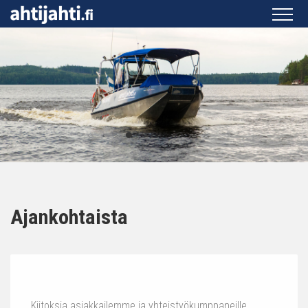
Ajankohtaista
Kiitoksia asiakkailemme ja yhteistyökumppaneille