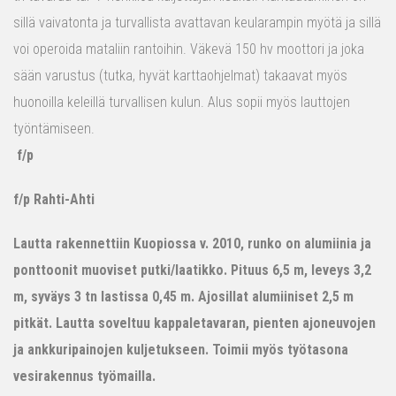
sillä vaivatonta ja turvallista avattavan keularampin myötä ja sillä
voi operoida mataliin rantoihin. Väkevä 150 hv moottori ja joka
sään varustus (tutka, hyvät karttaohjelmat) takaavat myös
huonoilla keleillä turvallisen kulun. Alus sopii myös lauttojen
työntämiseen.
f/p
f/p Rahti-Ahti
Lautta rakennettiin Kuopiossa v. 2010, runko on alumiinia ja
ponttoonit muoviset putki/laatikko. Pituus 6,5 m, leveys 3,2
m, syväys 3 tn lastissa 0,45 m. Ajosillat alumiiniset 2,5 m
pitkät. Lautta soveltuu kappaletavaran, pienten ajoneuvojen
ja ankkuripainojen kuljetukseen. Toimii myös työtasona
vesirakennus työmailla.