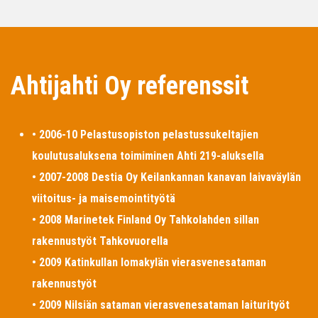
Ahtijahti Oy referenssit
• 2006-10 Pelastusopiston pelastussukeltajien
koulutusaluksena toimiminen Ahti 219-aluksella
• 2007-2008 Destia Oy Keilankannan kanavan laivaväylän
viitoitus- ja maisemointityötä
• 2008 Marinetek Finland Oy Tahkolahden sillan
rakennustyöt Tahkovuorella
• 2009 Katinkullan lomakylän vierasvenesataman
rakennustyöt
• 2009 Nilsiän sataman vierasvenesataman laiturityöt