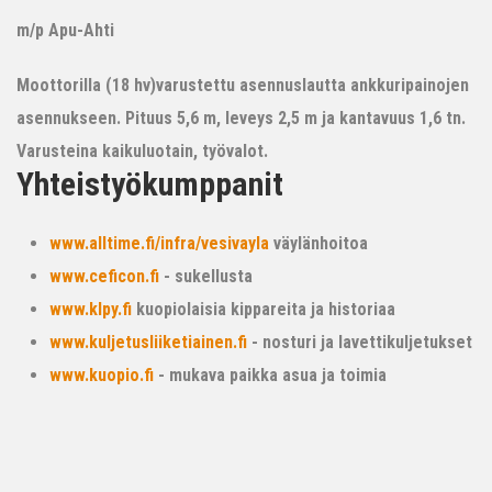
m/p Apu-Ahti
Moottorilla (18 hv)varustettu asennuslautta ankkuripainojen
asennukseen. Pituus 5,6 m, leveys 2,5 m ja kantavuus 1,6 tn.
Varusteina kaikuluotain, työvalot.
Yhteistyökumppanit
www.alltime.fi/infra/vesivayla
väylänhoitoa
www.ceficon.fi
- sukellusta
www.klpy.fi
kuopiolaisia kippareita ja historiaa
www.kuljetusliiketiainen.fi
- nosturi ja lavettikuljetukset
www.kuopio.fi
- mukava paikka asua ja toimia