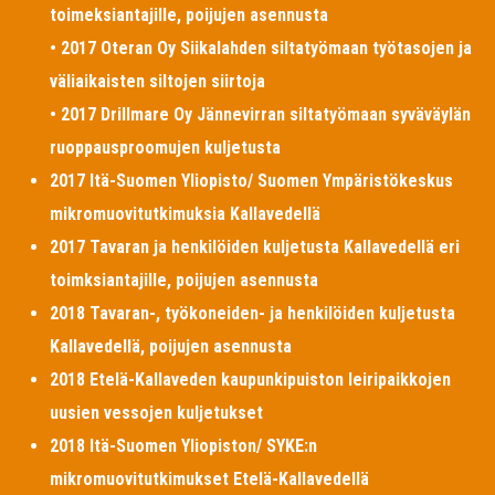
toimeksiantajille, poijujen asennusta
• 2017 Oteran Oy Siikalahden siltatyömaan työtasojen ja
väliaikaisten siltojen siirtoja
• 2017 Drillmare Oy Jännevirran siltatyömaan syväväylän
ruoppausproomujen kuljetusta
2017 Itä-Suomen Yliopisto/ Suomen Ympäristökeskus
mikromuovitutkimuksia Kallavedellä
2017 Tavaran ja henkilöiden kuljetusta Kallavedellä eri
toimksiantajille, poijujen asennusta
2018 Tavaran-, työkoneiden- ja henkilöiden kuljetusta
Kallavedellä, poijujen asennusta
2018 Etelä-Kallaveden kaupunkipuiston leiripaikkojen
uusien vessojen kuljetukset
2018 Itä-Suomen Yliopiston/ SYKE:n
mikromuovitutkimukset Etelä-Kallavedellä