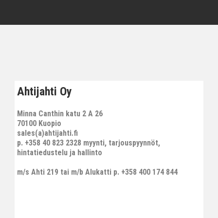
Ahtijahti Oy
Minna Canthin katu 2 A 26
70100 Kuopio
sales(a)ahtijahti.fi
p. +358 40 823 2328 myynti, tarjouspyynnöt,
hintatiedustelu ja hallinto
m/s Ahti 219 tai m/b Alukatti p. +358 400 174 844