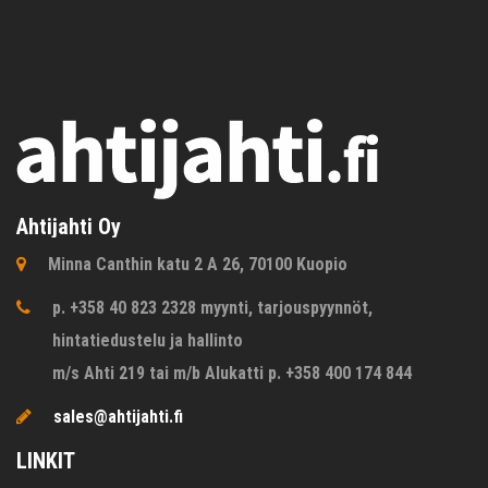
Ahtijahti Oy
Minna Canthin katu 2 A 26, 70100 Kuopio
p. +358 40 823 2328 myynti, tarjouspyynnöt,
hintatiedustelu ja hallinto
m/s Ahti 219 tai m/b Alukatti p. +358 400 174 844
sales@ahtijahti.fi
LINKIT