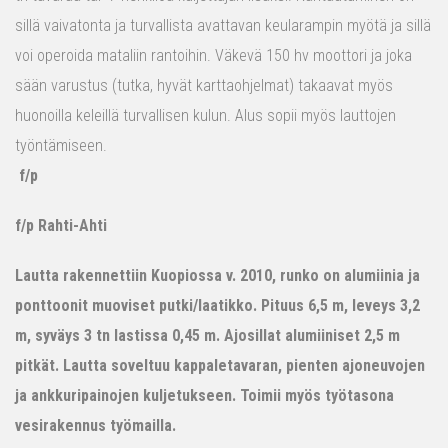
sillä vaivatonta ja turvallista avattavan keularampin myötä ja sillä
voi operoida mataliin rantoihin. Väkevä 150 hv moottori ja joka
sään varustus (tutka, hyvät karttaohjelmat) takaavat myös
huonoilla keleillä turvallisen kulun. Alus sopii myös lauttojen
työntämiseen.
f/p
f/p Rahti-Ahti
Lautta rakennettiin Kuopiossa v. 2010, runko on alumiinia ja
ponttoonit muoviset putki/laatikko. Pituus 6,5 m, leveys 3,2
m, syväys 3 tn lastissa 0,45 m. Ajosillat alumiiniset 2,5 m
pitkät. Lautta soveltuu kappaletavaran, pienten ajoneuvojen
ja ankkuripainojen kuljetukseen. Toimii myös työtasona
vesirakennus työmailla.