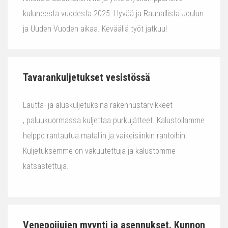
kuluneesta vuodesta 2025. Hyvää ja Rauhallista Joulun
ja Uuden Vuoden aikaa. Keväällä työt jatkuu!
Tavarankuljetukset vesistössä
Lautta- ja aluskuljetuksina rakennustarvikkeet
, paluukuormassa kuljettaa purkujätteet. Kalustollamme
helppo rantautua mataliin ja vaikeisiinkin rantoihin.
Kuljetuksemme on vakuutettuja ja kalustomme
katsastettuja.
Venepoijujen myynti ja asennukset. Kunnon