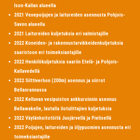
Ison-Kallan alueella
2021 Venepoijujen ja laitureiden asennusta Pohjois-
Savon alueella
2021 Laitureiden kuljetuksia eri valmistajille
2022 Koneiden- ja rakennustarvikkeidenkuljetuksia
saaristoon eri toimeksiantajille
2022 Henkilökuljetuksia saariin Etelä- ja Pohjois-
Kallavedellä
2022 Silttiverhon (200m) asennus ja siirrot
Bellanrannassa
2022 Kelluvan vesipuiston ankkuroinnin asennus
Bellawakelle, lautalla ilotulittajien kuljetuksia
2022 Väylänhoitotöitä Juojärvellä ja Pielisellä
2022 Poijujen, laitureiden ja öljypuomien asennusta eri
toimeksiantajille