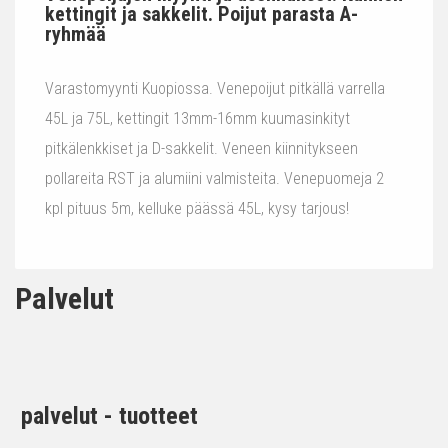
kettingit ja sakkelit. Poijut parasta A-
ryhmää
Varastomyynti Kuopiossa. Venepoijut pitkällä varrella
45L ja 75L, kettingit 13mm-16mm kuumasinkityt
pitkälenkkiset ja D-sakkelit. Veneen kiinnitykseen
pollareita RST ja alumiini valmisteita. Venepuomeja 2
kpl pituus 5m, kelluke päässä 45L, kysy tarjous!
Palvelut
palvelut - tuotteet