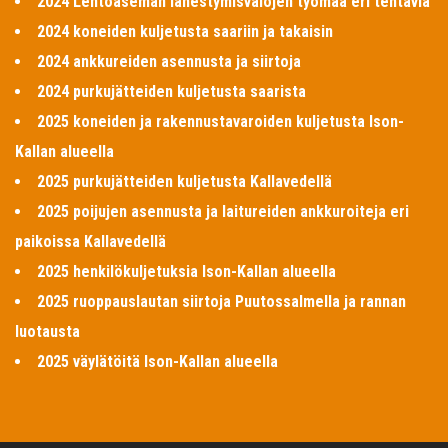
2024 Lentoaseman lähestymisvalojen työmaa eri tehtäviä
2024 koneiden kuljetusta saariin ja takaisin
2024 ankkureiden asennusta ja siirtoja
2024 purkujätteiden kuljetusta saarista
2025 koneiden ja rakennustavaroiden kuljetusta Ison-
Kallan alueella
2025 purkujätteiden kuljetusta Kallavedellä
2025 poijujen asennusta ja laitureiden ankkuroiteja eri
paikoissa Kallavedellä
2025 henkilökuljetuksia Ison-Kallan alueella
2025 ruoppauslautan siirtoja Puutossalmella ja rannan
luotausta
2025 väylätöitä Ison-Kallan alueella