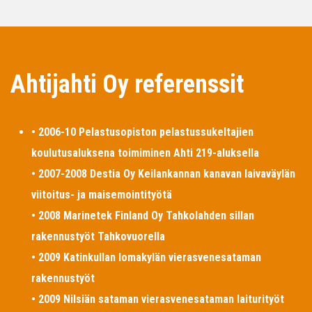
Ahtijahti Oy referenssit
• 2006-10 Pelastusopiston pelastussukeltajien
koulutusaluksena toimiminen Ahti 219-aluksella
• 2007-2008 Destia Oy Keilankannan kanavan laivaväylän
viitoitus- ja maisemointityötä
• 2008 Marinetek Finland Oy Tahkolahden sillan
rakennustyöt Tahkovuorella
• 2009 Katinkullan lomakylän vierasvenesataman
rakennustyöt
• 2009 Nilsiän sataman vierasvenesataman laiturityöt