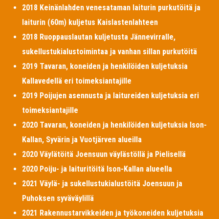
2018 Keinänlahden venesataman laiturin purkutöitä ja
laiturin (60m) kuljetus Kaislastenlahteen
2018 Ruoppauslautan kuljetusta Jännevirralle,
sukellustukialustoimintaa ja vanhan sillan purkutöitä
2019 Tavaran, koneiden ja henkilöiden kuljetuksia
Kallavedellä eri toimeksiantajille
2019 Poijujen asennusta ja laitureiden kuljetuksia eri
toimeksiantajille
2020 Tavaran, koneiden ja henkilöiden kuljetuksia Ison-
Kallan, Syvärin ja Vuotjärven alueilla
2020 Väylätöitä Joensuun väylästöllä ja Pielisellä
2020 Poiju- ja laituritöitä Ison-Kallan alueella
2021 Väylä- ja sukellustukialustöitä Joensuun ja
Puhoksen syväväylillä
2021 Rakennustarvikkeiden ja työkoneiden kuljetuksia