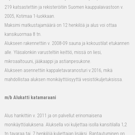
219 katsastettiin ja rekisteröitiin Suomen kauppalaivastoon v.
2005, Kotimaa 1-luokkaan.
Maksimi matkustajamäärä on 12 henkilöä ja alus voi ottaa
kansikuormaa 8 tn.
Alukseen rakennettiin v. 2008-09 sauna ja kokoustilat etukannen
alle. Yläsalonkiin varusteltiin keittiö, missä on liesi,
mikroaaltouuni, jääkaappi ja astianpesukone.
Alukseen asennettiin kappaletavaranosturi v.2016, mikä
mahdollistaa aluksen monikäyttöisyyttä vesistökuljetuksissa.
m/b Alukatti katamaraani
Alus hankittiin v. 2011 ja on palvellut erinomaisena
monikäyttöaluksena. Aluksella voi kuljettaa isolla kansitilalla 1,2
tn tavaraa tai 7 henkilöä kuljettajan lisäksi. Rantautuminen on