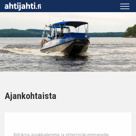
Ajankohtaista
Kiitoksia asiakkailemme ja yhteistyökumppaneille