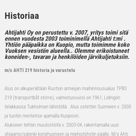
Historiaa
Ahtijahti Oy on perustettu v. 2007, yritys toimi sitä
ennen vuodesta 2003 toiminimellä Ahtijahti t:mi .
Yhtiön pääpaikka on Kuopio, mutta toimimme koko
Vuoksen vesistön alueella.. Olemme erikoistuneet
koneiden-, tavaran ja henkilöiden järvikuljetuksiin.
m/s AHTI 219 historia ja varustelu
Alus on alkuperältään Ruotsin armeijan maihinnousualus TPBS
219 (transportbåt större), valmistusvuosi on 1961, Lidingön
telakkassa Tukholman lähistöllä . Alus ostettiin Suomeen v. 2000
ja tuotiin meriteitse ajamalla Kuopioon.
Alukseen tehtiin muutostöitä v. 2003-04, rakentamalla uusi
ohjaamo/salonki konehuoneen ja miehistöhytin päälle. M/s Ahti