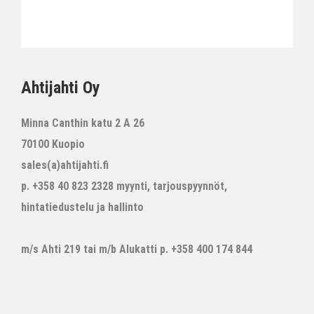
Ahtijahti Oy
Minna Canthin katu 2 A 26
70100 Kuopio
sales(a)ahtijahti.fi
p. +358 40 823 2328 myynti, tarjouspyynnöt,
hintatiedustelu ja hallinto
m/s Ahti 219 tai m/b Alukatti p. +358 400 174 844