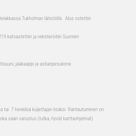
elakkassa Tukholman lähistöllä . Alus ostettiin
19 katsastettiin ja rekisteröitiin Suomen
aaltouuni, jääkaappi ja astianpesukone.
raa tai 7 henkilöä kuljettajan lisäksi. Rantautuminen on
 joka sään varustus (tutka, hyvät karttaohjelmat)