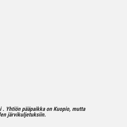
mi . Yhtiön pääpaikka on Kuopio, mutta
n järvikuljetuksiin.