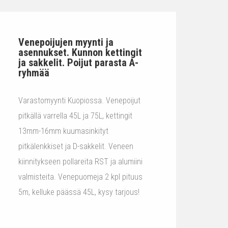
Venepoijujen myynti ja
asennukset. Kunnon kettingit
ja sakkelit. Poijut parasta A-
ryhmää
Varastomyynti Kuopiossa. Venepoijut
pitkällä varrella 45L ja 75L, kettingit
13mm-16mm kuumasinkityt
pitkälenkkiset ja D-sakkelit. Veneen
kiinnitykseen pollareita RST ja alumiini
valmisteita. Venepuomeja 2 kpl pituus
5m, kelluke päässä 45L, kysy tarjous!