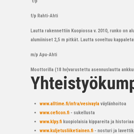
f/p
f/p Rahti-Ahti
Lautta rakennettiin Kuopiossa v. 2010, runko on alum
alumiiniset 2,5 m pitkät. Lautta soveltuu kappalet
m/p Apu-Ahti
Moottorilla (18 hv)varustettu asennuslautta ankkur
Yhteistyökum
www.alltime.fi/infra/vesivayla
väylänhoitoa
www.ceficon.fi
- sukellusta
www.klpy.fi
kuopiolaisia kippareita ja historiaa
www.kuljetusliiketiainen.fi
- nosturi ja lavetti