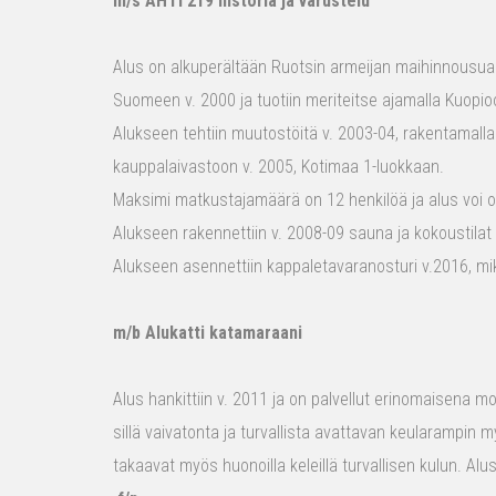
m/s AHTI 219 historia ja varustelu
Alus on alkuperältään Ruotsin armeijan maihinnousualu
Suomeen v. 2000 ja tuotiin meriteitse ajamalla Kuopio
Alukseen tehtiin muutostöitä v. 2003-04, rakentamalla
kauppalaivastoon v. 2005, Kotimaa 1-luokkaan.
Maksimi matkustajamäärä on 12 henkilöä ja alus voi o
Alukseen rakennettiin v. 2008-09 sauna ja kokoustilat e
Alukseen asennettiin kappaletavaranosturi v.2016, mi
m/b Alukatti katamaraani
Alus hankittiin v. 2011 ja on palvellut erinomaisena mon
sillä vaivatonta ja turvallista avattavan keularampin m
takaavat myös huonoilla keleillä turvallisen kulun. Al