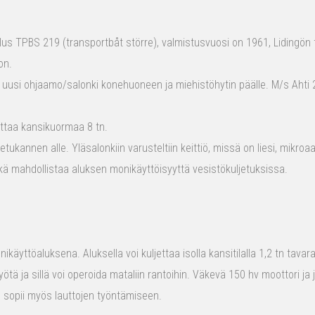
s TPBS 219 (transportbåt större), valmistusvuosi on 1961, Lidingön t
on.
 uusi ohjaamo/salonki konehuoneen ja miehistöhytin päälle. M/s Ahti 2
ttaa kansikuormaa 8 tn.
tukannen alle. Yläsalonkiin varusteltiin keittiö, missä on liesi, mikro
kä mahdollistaa aluksen monikäyttöisyyttä vesistökuljetuksissa.
ikäyttöaluksena. Aluksella voi kuljettaa isolla kansitilalla 1,2 tn tava
yötä ja sillä voi operoida mataliin rantoihin. Väkevä 150 hv moottori ja
us sopii myös lauttojen työntämiseen.