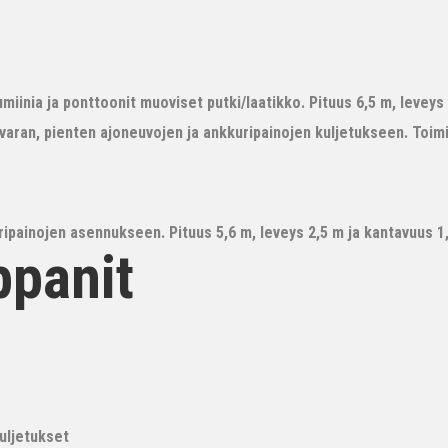
iinia ja ponttoonit muoviset putki/laatikko. Pituus 6,5 m, leveys 3
avaran, pienten ajoneuvojen ja ankkuripainojen kuljetukseen. Toim
ipainojen asennukseen. Pituus 5,6 m, leveys 2,5 m ja kantavuus 1,6
ppanit
kuljetukset