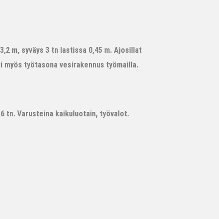
,2 m, syväys 3 tn lastissa 0,45 m. Ajosillat
ii myös työtasona vesirakennus työmailla.
 tn. Varusteina kaikuluotain, työvalot.