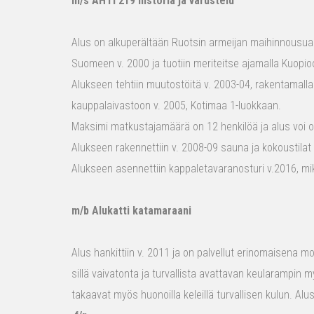
m/s AHTI 219 historia ja varustelu
Alus on alkuperältään Ruotsin armeijan maihinnousualu
Suomeen v. 2000 ja tuotiin meriteitse ajamalla Kuopio
Alukseen tehtiin muutostöitä v. 2003-04, rakentamalla
kauppalaivastoon v. 2005, Kotimaa 1-luokkaan.
Maksimi matkustajamäärä on 12 henkilöä ja alus voi o
Alukseen rakennettiin v. 2008-09 sauna ja kokoustilat e
Alukseen asennettiin kappaletavaranosturi v.2016, mi
m/b Alukatti katamaraani
Alus hankittiin v. 2011 ja on palvellut erinomaisena mon
sillä vaivatonta ja turvallista avattavan keularampin m
takaavat myös huonoilla keleillä turvallisen kulun. Al