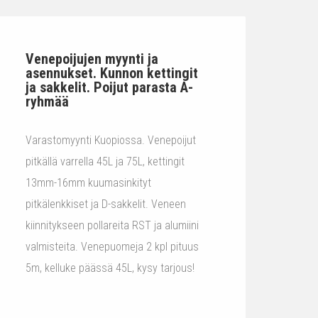
Venepoijujen myynti ja
asennukset. Kunnon kettingit
ja sakkelit. Poijut parasta A-
ryhmää
Varastomyynti Kuopiossa. Venepoijut
pitkällä varrella 45L ja 75L, kettingit
13mm-16mm kuumasinkityt
pitkälenkkiset ja D-sakkelit. Veneen
kiinnitykseen pollareita RST ja alumiini
valmisteita. Venepuomeja 2 kpl pituus
5m, kelluke päässä 45L, kysy tarjous!