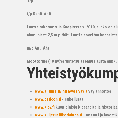
f/p
f/p Rahti-Ahti
Lautta rakennettiin Kuopiossa v. 2010, runko on alum
alumiiniset 2,5 m pitkät. Lautta soveltuu kappalet
m/p Apu-Ahti
Moottorilla (18 hv)varustettu asennuslautta ankkur
Yhteistyökum
www.alltime.fi/infra/vesivayla
väylänhoitoa
www.ceficon.fi
- sukellusta
www.klpy.fi
kuopiolaisia kippareita ja historiaa
www.kuljetusliiketiainen.fi
- nosturi ja lavetti