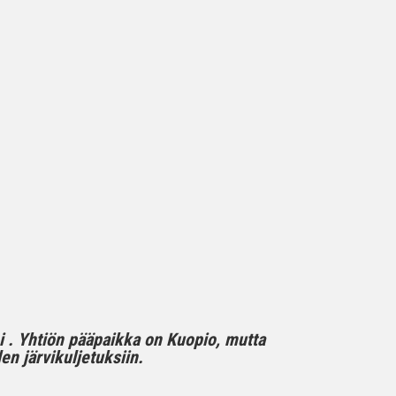
mi . Yhtiön pääpaikka on Kuopio, mutta
n järvikuljetuksiin.