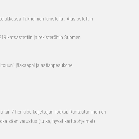
elakkassa Tukholman lähistöllä . Alus ostettiin
19 katsastettiin ja rekisteröitiin Suomen
aaltouuni, jääkaappi ja astianpesukone.
raa tai 7 henkilöä kuljettajan lisäksi. Rantautuminen on
 joka sään varustus (tutka, hyvät karttaohjelmat)