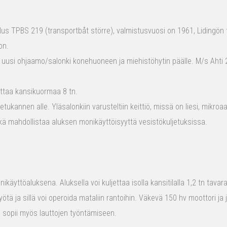
s TPBS 219 (transportbåt större), valmistusvuosi on 1961, Lidingön t
on.
 uusi ohjaamo/salonki konehuoneen ja miehistöhytin päälle. M/s Ahti 2
ttaa kansikuormaa 8 tn.
tukannen alle. Yläsalonkiin varusteltiin keittiö, missä on liesi, mikro
kä mahdollistaa aluksen monikäyttöisyyttä vesistökuljetuksissa.
ikäyttöaluksena. Aluksella voi kuljettaa isolla kansitilalla 1,2 tn tava
yötä ja sillä voi operoida mataliin rantoihin. Väkevä 150 hv moottori ja
us sopii myös lauttojen työntämiseen.