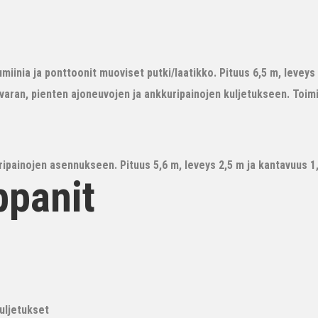
iinia ja ponttoonit muoviset putki/laatikko. Pituus 6,5 m, leveys 3
avaran, pienten ajoneuvojen ja ankkuripainojen kuljetukseen. Toim
ipainojen asennukseen. Pituus 5,6 m, leveys 2,5 m ja kantavuus 1,6
ppanit
kuljetukset