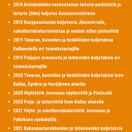
2018 Keinänlahden venesataman laiturin purkutöitä ja
laiturin (60m) kuljetus Kaislastenlahteen
2018 Ruoppauslautan kuljetusta Jännevirralle,
sukellustukialustoimintaa ja vanhan sillan purkutöitä
2019 Tavaran, koneiden ja henkilöiden kuljetuksia
Kallavedellä eri toimeksiantajille
2019 Poijujen asennusta ja laitureiden kuljetuksia eri
toimeksiantajille
2020 Tavaran, koneiden ja henkilöiden kuljetuksia Ison-
Kallan, Syvärin ja Vuotjärven alueilla
2020 Väylätöitä Joensuun väylästöllä ja Pielisellä
2020 Poiju- ja laituritöitä Ison-Kallan alueella
2021 Väylä- ja sukellustukialustöitä Joensuun ja
Puhoksen syväväylillä
2021 Rakennustarvikkeiden ja työkoneiden kuljetuksia