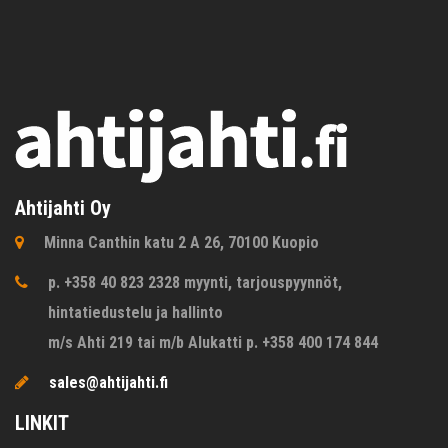
Ahtijahti Oy
Minna Canthin katu 2 A 26, 70100 Kuopio
p. +358 40 823 2328 myynti, tarjouspyynnöt,
hintatiedustelu ja hallinto
m/s Ahti 219 tai m/b Alukatti p. +358 400 174 844
sales@ahtijahti.fi
LINKIT