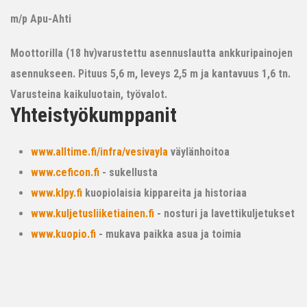
m/p Apu-Ahti
Moottorilla (18 hv)varustettu asennuslautta ankkuripainojen
asennukseen. Pituus 5,6 m, leveys 2,5 m ja kantavuus 1,6 tn.
Varusteina kaikuluotain, työvalot.
Yhteistyökumppanit
www.alltime.fi/infra/vesivayla
väylänhoitoa
www.ceficon.fi
- sukellusta
www.klpy.fi
kuopiolaisia kippareita ja historiaa
www.kuljetusliiketiainen.fi
- nosturi ja lavettikuljetukset
www.kuopio.fi
- mukava paikka asua ja toimia