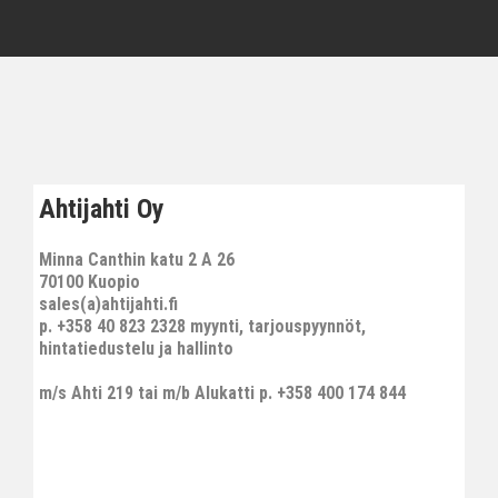
Ahtijahti Oy
Minna Canthin katu 2 A 26
70100 Kuopio
sales(a)ahtijahti.fi
p. +358 40 823 2328 myynti, tarjouspyynnöt,
hintatiedustelu ja hallinto
m/s Ahti 219 tai m/b Alukatti p. +358 400 174 844