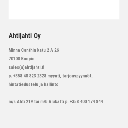
Ahtijahti Oy
Minna Canthin katu 2 A 26
70100 Kuopio
sales(a)ahtijahti.fi
p. +358 40 823 2328 myynti, tarjouspyynnöt,
hintatiedustelu ja hallinto
m/s Ahti 219 tai m/b Alukatti p. +358 400 174 844