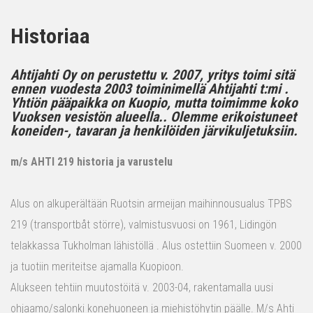
Historiaa
Ahtijahti Oy on perustettu v. 2007, yritys toimi sitä
ennen vuodesta 2003 toiminimellä Ahtijahti t:mi .
Yhtiön pääpaikka on Kuopio, mutta toimimme koko
Vuoksen vesistön alueella.. Olemme erikoistuneet
koneiden-, tavaran ja henkilöiden järvikuljetuksiin.
m/s AHTI 219 historia ja varustelu
Alus on alkuperältään Ruotsin armeijan maihinnousualus TPBS
219 (transportbåt större), valmistusvuosi on 1961, Lidingön
telakkassa Tukholman lähistöllä . Alus ostettiin Suomeen v. 2000
ja tuotiin meriteitse ajamalla Kuopioon.
Alukseen tehtiin muutostöitä v. 2003-04, rakentamalla uusi
ohjaamo/salonki konehuoneen ja miehistöhytin päälle. M/s Ahti