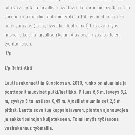
sillä vaivatonta ja turvallista avattavan keularampin myötä ja sillä
voi operoida mataliin rantoihin. Väkevä 150 hv moottori ja joka
sään varustus (tutka, hyvät karttaohjelmat) takaavat myös
huonoilla keleillä turvallisen kulun. Alus sopii myös lauttojen
työntämiseen.
f/p
f/p Rahti-Ahti
Lautta rakennettiin Kuopiossa v. 2010, runko on alumiinia ja
ponttoonit muoviset putki/laatikko. Pituus 6,5 m, leveys 3,2
m, syväys 3 tn lastissa 0,45 m. Ajosillat alumiiniset 2,5 m
pitkät. Lautta soveltuu kappaletavaran, pienten ajoneuvojen
ja ankkuripainojen kuljetukseen. Toimii myös työtasona
vesirakennus työmailla.