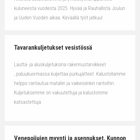
kuluneesta vuodesta 2025. Hyvää ja Rauhallista Joulun
ja Uuden Vuoden aikaa. Keväällä työt jatkuu!
Tavarankuljetukset vesistössä
Lautta- ja aluskuljetuksina rakennustarvikkeet
, paluukuormassa kuljettaa purkujätteet. Kalustollamme
helppo rantautua mataliin ja vaikeisiinkin rantoihin.
Kuljetuksemme on vakuutettuja ja kalustomme
katsastettuja.
Venepoijujen myynti ja asennukset. Kunnon