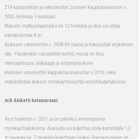
219 katsastettiin ja rekisteröitiin Suomen kauppalaivastoon v.
2005, Kotimaa 1-luokkaan.
Maksimi matkustajamäärä on 12 henkilöä ja alus voi ottaa
kansikuormaa 8 tn.
Alukseen rakennettiin v. 2008-09 sauna ja kokoustilat etukannen
alle. Yläsalonkiin varusteltiin keittiö, missä on liesi,
mikroaaltouuni, jääkaappi ja astianpesukone.
Alukseen asennettiin kappaletavaranosturi v.2016, mikä
mahdollistaa aluksen monikäyttöisyyttä vesistökuljetuksissa.
m/b Alukatti katamaraani
Alus hankittiin v. 2011 ja on palvellut erinomaisena
monikäyttöaluksena. Aluksella voi kuljettaa isolla kansitilalla 1,2
tn tavaraa tai 7 henkilöä kuljettajan lisäksi. Rantautuminen on