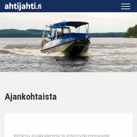
Ajankohtaista
Kiitoksia asiakkailemme ja yhteistyökumppaneille