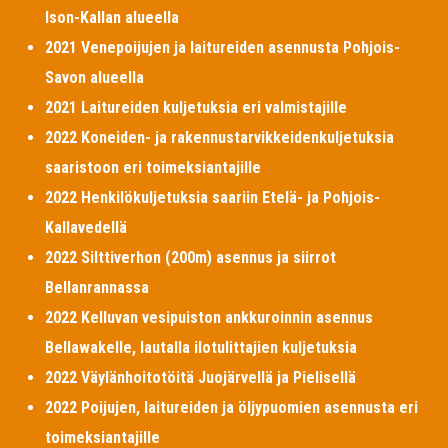
Ison-Kallan alueella
2021 Venepoijujen ja laitureiden asennusta Pohjois-
Savon alueella
2021 Laitureiden kuljetuksia eri valmistajille
2022 Koneiden- ja rakennustarvikkeidenkuljetuksia
saaristoon eri toimeksiantajille
2022 Henkilökuljetuksia saariin Etelä- ja Pohjois-
Kallavedellä
2022 Silttiverhon (200m) asennus ja siirrot
Bellanrannassa
2022 Kelluvan vesipuiston ankkuroinnin asennus
Bellawakelle, lautalla ilotulittajien kuljetuksia
2022 Väylänhoitotöitä Juojärvellä ja Pielisellä
2022 Poijujen, laitureiden ja öljypuomien asennusta eri
toimeksiantajille