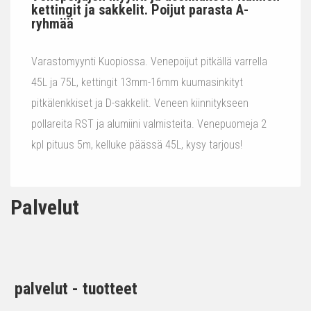
kettingit ja sakkelit. Poijut parasta A-
ryhmää
Varastomyynti Kuopiossa. Venepoijut pitkällä varrella
45L ja 75L, kettingit 13mm-16mm kuumasinkityt
pitkälenkkiset ja D-sakkelit. Veneen kiinnitykseen
pollareita RST ja alumiini valmisteita. Venepuomeja 2
kpl pituus 5m, kelluke päässä 45L, kysy tarjous!
Palvelut
palvelut - tuotteet