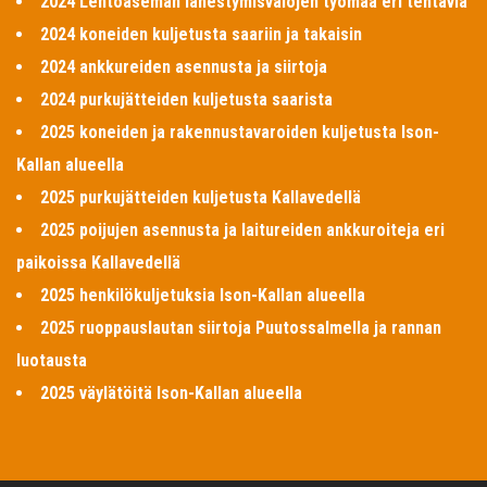
2024 Lentoaseman lähestymisvalojen työmaa eri tehtäviä
2024 koneiden kuljetusta saariin ja takaisin
2024 ankkureiden asennusta ja siirtoja
2024 purkujätteiden kuljetusta saarista
2025 koneiden ja rakennustavaroiden kuljetusta Ison-
Kallan alueella
2025 purkujätteiden kuljetusta Kallavedellä
2025 poijujen asennusta ja laitureiden ankkuroiteja eri
paikoissa Kallavedellä
2025 henkilökuljetuksia Ison-Kallan alueella
2025 ruoppauslautan siirtoja Puutossalmella ja rannan
luotausta
2025 väylätöitä Ison-Kallan alueella