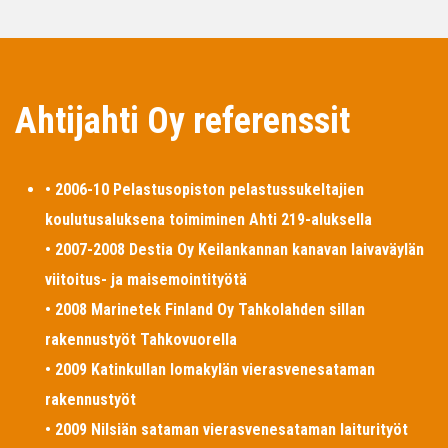
Ahtijahti Oy referenssit
• 2006-10 Pelastusopiston pelastussukeltajien
koulutusaluksena toimiminen Ahti 219-aluksella
• 2007-2008 Destia Oy Keilankannan kanavan laivaväylän
viitoitus- ja maisemointityötä
• 2008 Marinetek Finland Oy Tahkolahden sillan
rakennustyöt Tahkovuorella
• 2009 Katinkullan lomakylän vierasvenesataman
rakennustyöt
• 2009 Nilsiän sataman vierasvenesataman laiturityöt