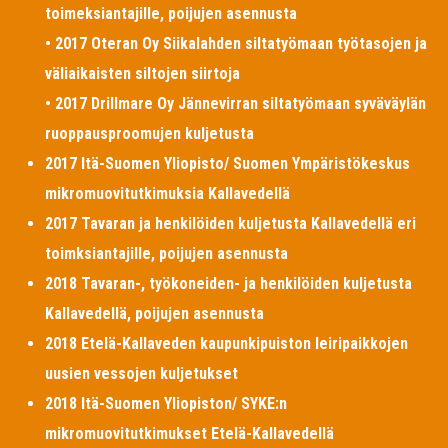
toimeksiantajille, poijujen asennusta
• 2017 Oteran Oy Siikalahden siltatyömaan työtasojen ja
väliaikaisten siltojen siirtoja
• 2017 Drillmare Oy Jännevirran siltatyömaan syväväylän
ruoppausproomujen kuljetusta
2017 Itä-Suomen Yliopisto/ Suomen Ympäristökeskus
mikromuovitutkimuksia Kallavedellä
2017 Tavaran ja henkilöiden kuljetusta Kallavedellä eri
toimksiantajille, poijujen asennusta
2018 Tavaran-, työkoneiden- ja henkilöiden kuljetusta
Kallavedellä, poijujen asennusta
2018 Etelä-Kallaveden kaupunkipuiston leiripaikkojen
uusien vessojen kuljetukset
2018 Itä-Suomen Yliopiston/ SYKE:n
mikromuovitutkimukset Etelä-Kallavedellä