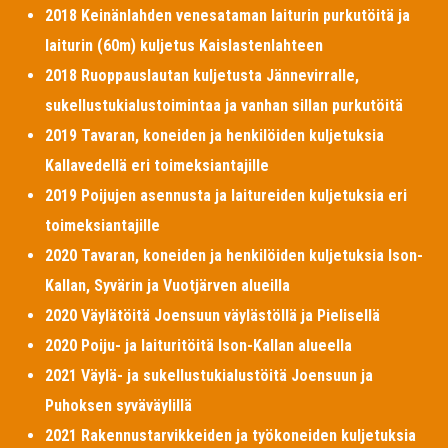
2018 Keinänlahden venesataman laiturin purkutöitä ja
laiturin (60m) kuljetus Kaislastenlahteen
2018 Ruoppauslautan kuljetusta Jännevirralle,
sukellustukialustoimintaa ja vanhan sillan purkutöitä
2019 Tavaran, koneiden ja henkilöiden kuljetuksia
Kallavedellä eri toimeksiantajille
2019 Poijujen asennusta ja laitureiden kuljetuksia eri
toimeksiantajille
2020 Tavaran, koneiden ja henkilöiden kuljetuksia Ison-
Kallan, Syvärin ja Vuotjärven alueilla
2020 Väylätöitä Joensuun väylästöllä ja Pielisellä
2020 Poiju- ja laituritöitä Ison-Kallan alueella
2021 Väylä- ja sukellustukialustöitä Joensuun ja
Puhoksen syväväylillä
2021 Rakennustarvikkeiden ja työkoneiden kuljetuksia