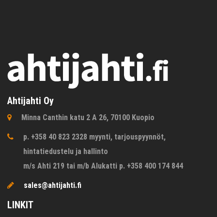
Ahtijahti Oy
Minna Canthin katu 2 A 26, 70100 Kuopio
p. +358 40 823 2328 myynti, tarjouspyynnöt,
hintatiedustelu ja hallinto
m/s Ahti 219 tai m/b Alukatti p. +358 400 174 844
sales@ahtijahti.fi
LINKIT