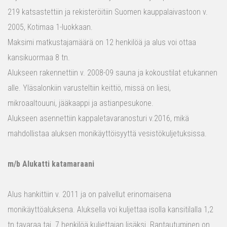
219 katsastettiin ja rekisteröitiin Suomen kauppalaivastoon v.
2005, Kotimaa 1-luokkaan.
Maksimi matkustajamäärä on 12 henkilöä ja alus voi ottaa
kansikuormaa 8 tn.
Alukseen rakennettiin v. 2008-09 sauna ja kokoustilat etukannen
alle. Yläsalonkiin varusteltiin keittiö, missä on liesi,
mikroaaltouuni, jääkaappi ja astianpesukone.
Alukseen asennettiin kappaletavaranosturi v.2016, mikä
mahdollistaa aluksen monikäyttöisyyttä vesistökuljetuksissa.
m/b Alukatti katamaraani
Alus hankittiin v. 2011 ja on palvellut erinomaisena
monikäyttöaluksena. Aluksella voi kuljettaa isolla kansitilalla 1,2
tn tavaraa tai 7 henkilöä kuljettajan lisäksi. Rantautuminen on