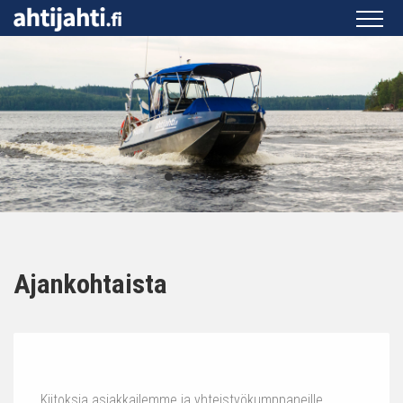
Ajankohtaista
Kiitoksia asiakkailemme ja yhteistyökumppaneille