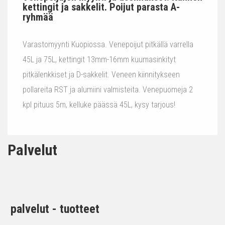
kettingit ja sakkelit. Poijut parasta A-
ryhmää
Varastomyynti Kuopiossa. Venepoijut pitkällä varrella
45L ja 75L, kettingit 13mm-16mm kuumasinkityt
pitkälenkkiset ja D-sakkelit. Veneen kiinnitykseen
pollareita RST ja alumiini valmisteita. Venepuomeja 2
kpl pituus 5m, kelluke päässä 45L, kysy tarjous!
Palvelut
palvelut - tuotteet