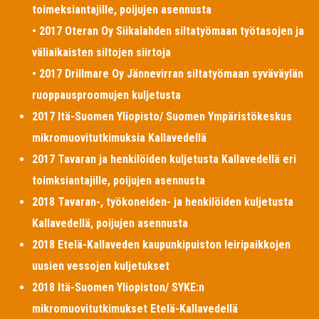
toimeksiantajille, poijujen asennusta
• 2017 Oteran Oy Siikalahden siltatyömaan työtasojen ja
väliaikaisten siltojen siirtoja
• 2017 Drillmare Oy Jännevirran siltatyömaan syväväylän
ruoppausproomujen kuljetusta
2017 Itä-Suomen Yliopisto/ Suomen Ympäristökeskus
mikromuovitutkimuksia Kallavedellä
2017 Tavaran ja henkilöiden kuljetusta Kallavedellä eri
toimksiantajille, poijujen asennusta
2018 Tavaran-, työkoneiden- ja henkilöiden kuljetusta
Kallavedellä, poijujen asennusta
2018 Etelä-Kallaveden kaupunkipuiston leiripaikkojen
uusien vessojen kuljetukset
2018 Itä-Suomen Yliopiston/ SYKE:n
mikromuovitutkimukset Etelä-Kallavedellä