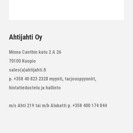
Ahtijahti Oy
Minna Canthin katu 2 A 26
70100 Kuopio
sales(a)ahtijahti.fi
p. +358 40 823 2328 myynti, tarjouspyynnöt,
hintatiedustelu ja hallinto
m/s Ahti 219 tai m/b Alukatti p. +358 400 174 844