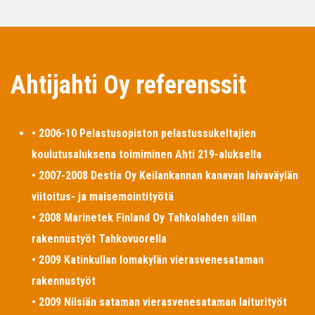
Ahtijahti Oy referenssit
• 2006-10 Pelastusopiston pelastussukeltajien
koulutusaluksena toimiminen Ahti 219-aluksella
• 2007-2008 Destia Oy Keilankannan kanavan laivaväylän
viitoitus- ja maisemointityötä
• 2008 Marinetek Finland Oy Tahkolahden sillan
rakennustyöt Tahkovuorella
• 2009 Katinkullan lomakylän vierasvenesataman
rakennustyöt
• 2009 Nilsiän sataman vierasvenesataman laiturityöt