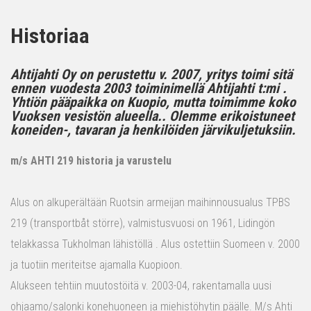
Historiaa
Ahtijahti Oy on perustettu v. 2007, yritys toimi sitä
ennen vuodesta 2003 toiminimellä Ahtijahti t:mi .
Yhtiön pääpaikka on Kuopio, mutta toimimme koko
Vuoksen vesistön alueella.. Olemme erikoistuneet
koneiden-, tavaran ja henkilöiden järvikuljetuksiin.
m/s AHTI 219 historia ja varustelu
Alus on alkuperältään Ruotsin armeijan maihinnousualus TPBS
219 (transportbåt större), valmistusvuosi on 1961, Lidingön
telakkassa Tukholman lähistöllä . Alus ostettiin Suomeen v. 2000
ja tuotiin meriteitse ajamalla Kuopioon.
Alukseen tehtiin muutostöitä v. 2003-04, rakentamalla uusi
ohjaamo/salonki konehuoneen ja miehistöhytin päälle. M/s Ahti