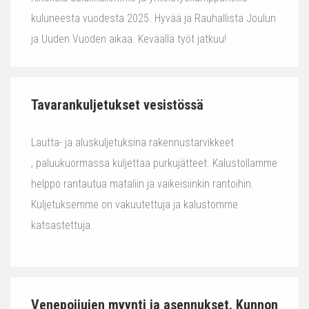
kuluneesta vuodesta 2025. Hyvää ja Rauhallista Joulun
ja Uuden Vuoden aikaa. Keväällä työt jatkuu!
Tavarankuljetukset vesistössä
Lautta- ja aluskuljetuksina rakennustarvikkeet
, paluukuormassa kuljettaa purkujätteet. Kalustollamme
helppo rantautua mataliin ja vaikeisiinkin rantoihin.
Kuljetuksemme on vakuutettuja ja kalustomme
katsastettuja.
Venepoijujen myynti ja asennukset. Kunnon