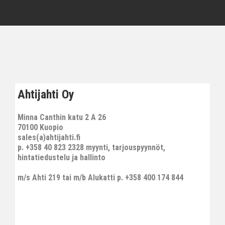
Ahtijahti Oy
Minna Canthin katu 2 A 26
70100 Kuopio
sales(a)ahtijahti.fi
p. +358 40 823 2328 myynti, tarjouspyynnöt,
hintatiedustelu ja hallinto
m/s Ahti 219 tai m/b Alukatti p. +358 400 174 844