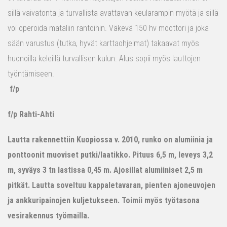
sillä vaivatonta ja turvallista avattavan keularampin myötä ja sillä
voi operoida mataliin rantoihin. Väkevä 150 hv moottori ja joka
sään varustus (tutka, hyvät karttaohjelmat) takaavat myös
huonoilla keleillä turvallisen kulun. Alus sopii myös lauttojen
työntämiseen.
f/p
f/p Rahti-Ahti
Lautta rakennettiin Kuopiossa v. 2010, runko on alumiinia ja
ponttoonit muoviset putki/laatikko. Pituus 6,5 m, leveys 3,2
m, syväys 3 tn lastissa 0,45 m. Ajosillat alumiiniset 2,5 m
pitkät. Lautta soveltuu kappaletavaran, pienten ajoneuvojen
ja ankkuripainojen kuljetukseen. Toimii myös työtasona
vesirakennus työmailla.