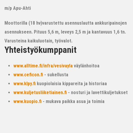
m/p Apu-Ahti
Moottorilla (18 hv)varustettu asennuslautta ankkuripainojen
asennukseen. Pituus 5,6 m, leveys 2,5 m ja kantavuus 1,6 tn.
Varusteina kaikuluotain, työvalot.
Yhteistyökumppanit
www.alltime.fi/infra/vesivayla
väylänhoitoa
www.ceficon.fi
- sukellusta
www.klpy.fi
kuopiolaisia kippareita ja historiaa
www.kuljetusliiketiainen.fi
- nosturi ja lavettikuljetukset
www.kuopio.fi
- mukava paikka asua ja toimia