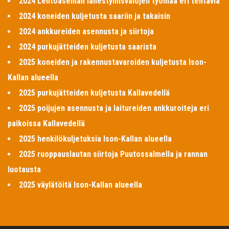
2024 Lentoaseman lähestymisvalojen työmaa eri tehtäviä
2024 koneiden kuljetusta saariin ja takaisin
2024 ankkureiden asennusta ja siirtoja
2024 purkujätteiden kuljetusta saarista
2025 koneiden ja rakennustavaroiden kuljetusta Ison-
Kallan alueella
2025 purkujätteiden kuljetusta Kallavedellä
2025 poijujen asennusta ja laitureiden ankkuroiteja eri
paikoissa Kallavedellä
2025 henkilökuljetuksia Ison-Kallan alueella
2025 ruoppauslautan siirtoja Puutossalmella ja rannan
luotausta
2025 väylätöitä Ison-Kallan alueella