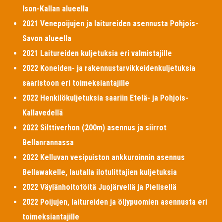
Ison-Kallan alueella
2021 Venepoijujen ja laitureiden asennusta Pohjois-
Savon alueella
2021 Laitureiden kuljetuksia eri valmistajille
2022 Koneiden- ja rakennustarvikkeidenkuljetuksia
saaristoon eri toimeksiantajille
2022 Henkilökuljetuksia saariin Etelä- ja Pohjois-
Kallavedellä
2022 Silttiverhon (200m) asennus ja siirrot
Bellanrannassa
2022 Kelluvan vesipuiston ankkuroinnin asennus
Bellawakelle, lautalla ilotulittajien kuljetuksia
2022 Väylänhoitotöitä Juojärvellä ja Pielisellä
2022 Poijujen, laitureiden ja öljypuomien asennusta eri
toimeksiantajille