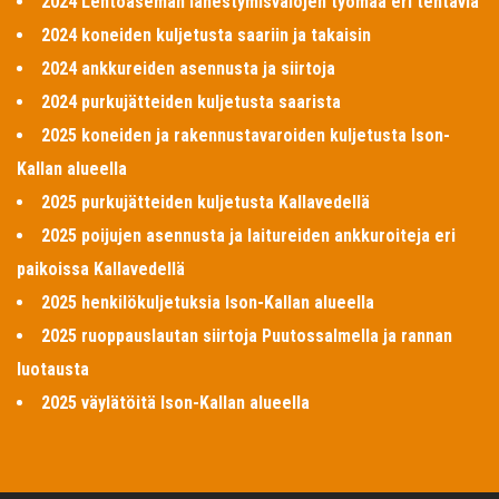
2024 Lentoaseman lähestymisvalojen työmaa eri tehtäviä
2024 koneiden kuljetusta saariin ja takaisin
2024 ankkureiden asennusta ja siirtoja
2024 purkujätteiden kuljetusta saarista
2025 koneiden ja rakennustavaroiden kuljetusta Ison-
Kallan alueella
2025 purkujätteiden kuljetusta Kallavedellä
2025 poijujen asennusta ja laitureiden ankkuroiteja eri
paikoissa Kallavedellä
2025 henkilökuljetuksia Ison-Kallan alueella
2025 ruoppauslautan siirtoja Puutossalmella ja rannan
luotausta
2025 väylätöitä Ison-Kallan alueella