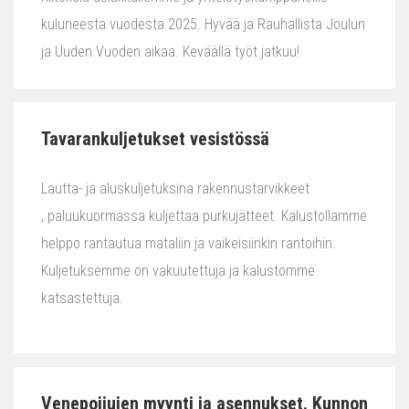
kuluneesta vuodesta 2025. Hyvää ja Rauhallista Joulun
ja Uuden Vuoden aikaa. Keväällä työt jatkuu!
Tavarankuljetukset vesistössä
Lautta- ja aluskuljetuksina rakennustarvikkeet
, paluukuormassa kuljettaa purkujätteet. Kalustollamme
helppo rantautua mataliin ja vaikeisiinkin rantoihin.
Kuljetuksemme on vakuutettuja ja kalustomme
katsastettuja.
Venepoijujen myynti ja asennukset. Kunnon