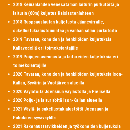
2018 Keinänlahden venesataman laiturin purkutöitä ja
laiturin (60m) kuljetus Kaislastenlahteen
2018 Ruoppauslautan kuljetusta Jännevirralle,
sukellustukialustoimintaa ja vanhan sillan purkutöitä
2019 Tavaran, koneiden ja henkilöiden kuljetuksia
Kallavedellä eri toimeksiantajille
2019 Poijujen asennusta ja laitureiden kuljetuksia eri
toimeksiantajille
2020 Tavaran, koneiden ja henkilöiden kuljetuksia Ison-
Kallan, Syvärin ja Vuotjärven alueilla
2020 Väylätöitä Joensuun väylästöllä ja Pielisellä
2020 Poiju- ja laituritöitä Ison-Kallan alueella
2021 Väylä- ja sukellustukialustöitä Joensuun ja
Puhoksen syväväylillä
2021 Rakennustarvikkeiden ja työkoneiden kuljetuksia