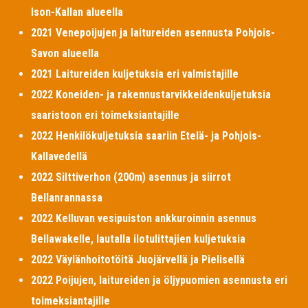
Ison-Kallan alueella
2021 Venepoijujen ja laitureiden asennusta Pohjois-
Savon alueella
2021 Laitureiden kuljetuksia eri valmistajille
2022 Koneiden- ja rakennustarvikkeidenkuljetuksia
saaristoon eri toimeksiantajille
2022 Henkilökuljetuksia saariin Etelä- ja Pohjois-
Kallavedellä
2022 Silttiverhon (200m) asennus ja siirrot
Bellanrannassa
2022 Kelluvan vesipuiston ankkuroinnin asennus
Bellawakelle, lautalla ilotulittajien kuljetuksia
2022 Väylänhoitotöitä Juojärvellä ja Pielisellä
2022 Poijujen, laitureiden ja öljypuomien asennusta eri
toimeksiantajille