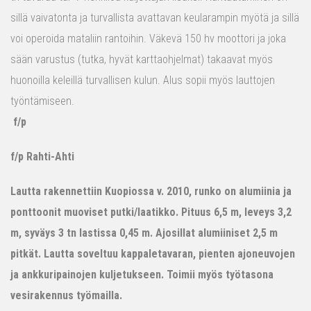
sillä vaivatonta ja turvallista avattavan keularampin myötä ja sillä
voi operoida mataliin rantoihin. Väkevä 150 hv moottori ja joka
sään varustus (tutka, hyvät karttaohjelmat) takaavat myös
huonoilla keleillä turvallisen kulun. Alus sopii myös lauttojen
työntämiseen.
f/p
f/p Rahti-Ahti
Lautta rakennettiin Kuopiossa v. 2010, runko on alumiinia ja
ponttoonit muoviset putki/laatikko. Pituus 6,5 m, leveys 3,2
m, syväys 3 tn lastissa 0,45 m. Ajosillat alumiiniset 2,5 m
pitkät. Lautta soveltuu kappaletavaran, pienten ajoneuvojen
ja ankkuripainojen kuljetukseen. Toimii myös työtasona
vesirakennus työmailla.