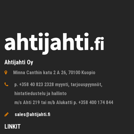
Ahtijahti Oy
Minna Canthin katu 2 A 26, 70100 Kuopio
p. +358 40 823 2328 myynti, tarjouspyynnöt,
hintatiedustelu ja hallinto
m/s Ahti 219 tai m/b Alukatti p. +358 400 174 844
sales@ahtijahti.fi
LINKIT