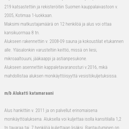
219 katsastettiin ja rekisteröitiin Suomen kauppalaivastoon v.
2005, Kotimaa 1-luokkaan.
Maksimi matkustajamäärä on 12 henkilöä ja alus voi ottaa
kansikuormaa 8 tn.
Alukseen rakennettiin v. 2008-09 sauna ja kokoustilat etukannen
alle. Yläsalonkiin varusteltiin keittiö, missä on liesi,
mikroaaltouuni, jääkaappi ja astianpesukone.
Alukseen asennettiin kappaletavaranosturi v.2016, mikä
mahdollistaa aluksen monikäyttöisyyttä vesistökuljetuksissa.
m/b Alukatti katamaraani
Alus hankittiin v. 2011 ja on palvellut erinomaisena
monikäyttöaluksena. Aluksella voi kuljettaa isolla kansitilalla 1,2
tn tavaraa tai 7 henkilöä kuljettajan lisäksi. Rantautuminen on