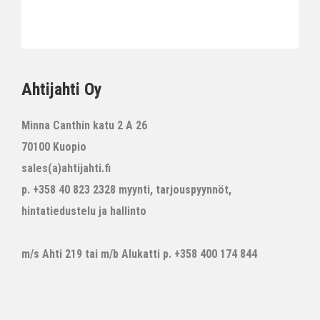
Ahtijahti Oy
Minna Canthin katu 2 A 26
70100 Kuopio
sales(a)ahtijahti.fi
p. +358 40 823 2328 myynti, tarjouspyynnöt,
hintatiedustelu ja hallinto
m/s Ahti 219 tai m/b Alukatti p. +358 400 174 844