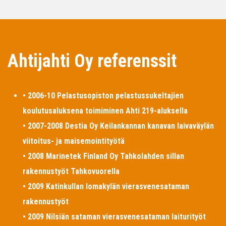
Ahtijahti Oy referenssit
• 2006-10 Pelastusopiston pelastussukeltajien
koulutusaluksena toimiminen Ahti 219-aluksella
• 2007-2008 Destia Oy Keilankannan kanavan laivaväylän
viitoitus- ja maisemointityötä
• 2008 Marinetek Finland Oy Tahkolahden sillan
rakennustyöt Tahkovuorella
• 2009 Katinkullan lomakylän vierasvenesataman
rakennustyöt
• 2009 Nilsiän sataman vierasvenesataman laiturityöt