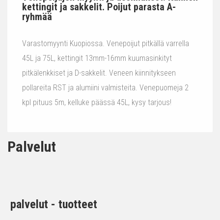
kettingit ja sakkelit. Poijut parasta A-
ryhmää
Varastomyynti Kuopiossa. Venepoijut pitkällä varrella
45L ja 75L, kettingit 13mm-16mm kuumasinkityt
pitkälenkkiset ja D-sakkelit. Veneen kiinnitykseen
pollareita RST ja alumiini valmisteita. Venepuomeja 2
kpl pituus 5m, kelluke päässä 45L, kysy tarjous!
Palvelut
palvelut - tuotteet