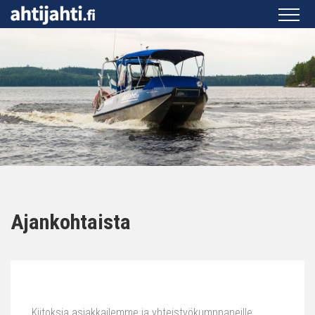
Ajankohtaista
Kiitoksia asiakkailemme ja yhteistyökumppaneille