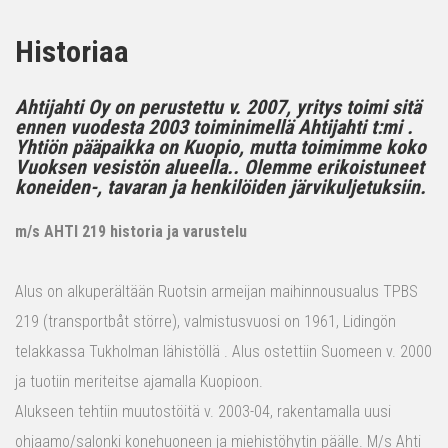
Historiaa
Ahtijahti Oy on perustettu v. 2007, yritys toimi sitä
ennen vuodesta 2003 toiminimellä Ahtijahti t:mi .
Yhtiön pääpaikka on Kuopio, mutta toimimme koko
Vuoksen vesistön alueella.. Olemme erikoistuneet
koneiden-, tavaran ja henkilöiden järvikuljetuksiin.
m/s AHTI 219 historia ja varustelu
Alus on alkuperältään Ruotsin armeijan maihinnousualus TPBS
219 (transportbåt större), valmistusvuosi on 1961, Lidingön
telakkassa Tukholman lähistöllä . Alus ostettiin Suomeen v. 2000
ja tuotiin meriteitse ajamalla Kuopioon.
Alukseen tehtiin muutostöitä v. 2003-04, rakentamalla uusi
ohjaamo/salonki konehuoneen ja miehistöhytin päälle. M/s Ahti