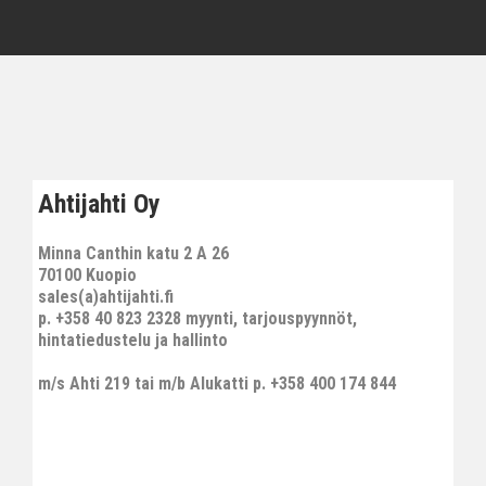
Ahtijahti Oy
Minna Canthin katu 2 A 26
70100 Kuopio
sales(a)ahtijahti.fi
p. +358 40 823 2328 myynti, tarjouspyynnöt,
hintatiedustelu ja hallinto
m/s Ahti 219 tai m/b Alukatti p. +358 400 174 844