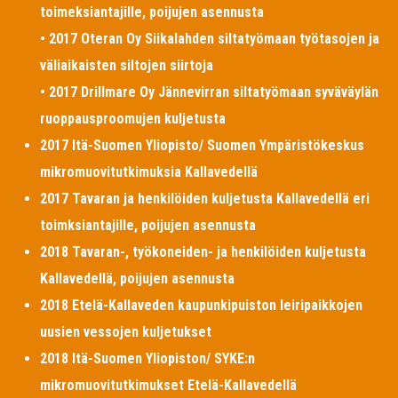
toimeksiantajille, poijujen asennusta
• 2017 Oteran Oy Siikalahden siltatyömaan työtasojen ja
väliaikaisten siltojen siirtoja
• 2017 Drillmare Oy Jännevirran siltatyömaan syväväylän
ruoppausproomujen kuljetusta
2017 Itä-Suomen Yliopisto/ Suomen Ympäristökeskus
mikromuovitutkimuksia Kallavedellä
2017 Tavaran ja henkilöiden kuljetusta Kallavedellä eri
toimksiantajille, poijujen asennusta
2018 Tavaran-, työkoneiden- ja henkilöiden kuljetusta
Kallavedellä, poijujen asennusta
2018 Etelä-Kallaveden kaupunkipuiston leiripaikkojen
uusien vessojen kuljetukset
2018 Itä-Suomen Yliopiston/ SYKE:n
mikromuovitutkimukset Etelä-Kallavedellä