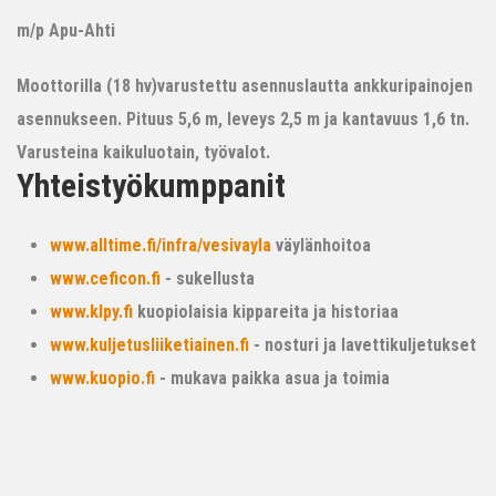
m/p Apu-Ahti
Moottorilla (18 hv)varustettu asennuslautta ankkuripainojen
asennukseen. Pituus 5,6 m, leveys 2,5 m ja kantavuus 1,6 tn.
Varusteina kaikuluotain, työvalot.
Yhteistyökumppanit
www.alltime.fi/infra/vesivayla
väylänhoitoa
www.ceficon.fi
- sukellusta
www.klpy.fi
kuopiolaisia kippareita ja historiaa
www.kuljetusliiketiainen.fi
- nosturi ja lavettikuljetukset
www.kuopio.fi
- mukava paikka asua ja toimia