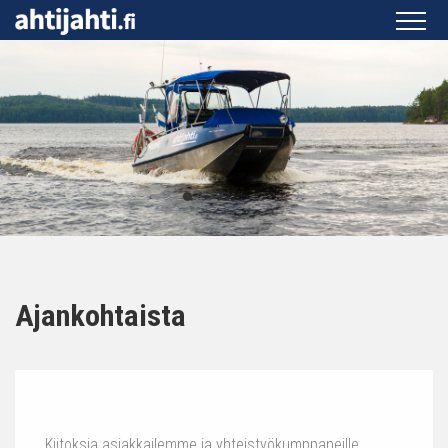
Ajankohtaista
Kiitoksia asiakkailemme ja yhteistyökumppaneille