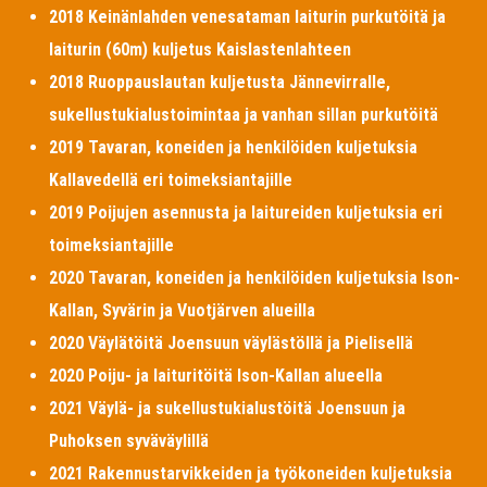
2018 Keinänlahden venesataman laiturin purkutöitä ja
laiturin (60m) kuljetus Kaislastenlahteen
2018 Ruoppauslautan kuljetusta Jännevirralle,
sukellustukialustoimintaa ja vanhan sillan purkutöitä
2019 Tavaran, koneiden ja henkilöiden kuljetuksia
Kallavedellä eri toimeksiantajille
2019 Poijujen asennusta ja laitureiden kuljetuksia eri
toimeksiantajille
2020 Tavaran, koneiden ja henkilöiden kuljetuksia Ison-
Kallan, Syvärin ja Vuotjärven alueilla
2020 Väylätöitä Joensuun väylästöllä ja Pielisellä
2020 Poiju- ja laituritöitä Ison-Kallan alueella
2021 Väylä- ja sukellustukialustöitä Joensuun ja
Puhoksen syväväylillä
2021 Rakennustarvikkeiden ja työkoneiden kuljetuksia