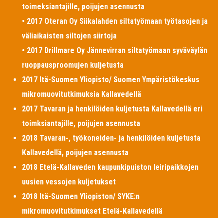
toimeksiantajille, poijujen asennusta
• 2017 Oteran Oy Siikalahden siltatyömaan työtasojen ja
väliaikaisten siltojen siirtoja
• 2017 Drillmare Oy Jännevirran siltatyömaan syväväylän
ruoppausproomujen kuljetusta
2017 Itä-Suomen Yliopisto/ Suomen Ympäristökeskus
mikromuovitutkimuksia Kallavedellä
2017 Tavaran ja henkilöiden kuljetusta Kallavedellä eri
toimksiantajille, poijujen asennusta
2018 Tavaran-, työkoneiden- ja henkilöiden kuljetusta
Kallavedellä, poijujen asennusta
2018 Etelä-Kallaveden kaupunkipuiston leiripaikkojen
uusien vessojen kuljetukset
2018 Itä-Suomen Yliopiston/ SYKE:n
mikromuovitutkimukset Etelä-Kallavedellä