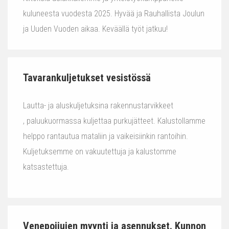
kuluneesta vuodesta 2025. Hyvää ja Rauhallista Joulun
ja Uuden Vuoden aikaa. Keväällä työt jatkuu!
Tavarankuljetukset vesistössä
Lautta- ja aluskuljetuksina rakennustarvikkeet
, paluukuormassa kuljettaa purkujätteet. Kalustollamme
helppo rantautua mataliin ja vaikeisiinkin rantoihin.
Kuljetuksemme on vakuutettuja ja kalustomme
katsastettuja.
Venepoijujen myynti ja asennukset. Kunnon