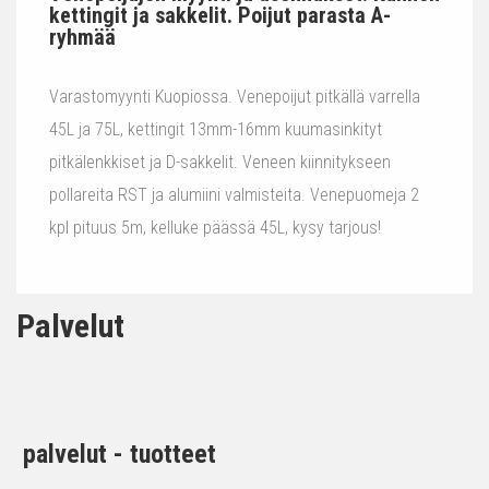
kettingit ja sakkelit. Poijut parasta A-
ryhmää
Varastomyynti Kuopiossa. Venepoijut pitkällä varrella
45L ja 75L, kettingit 13mm-16mm kuumasinkityt
pitkälenkkiset ja D-sakkelit. Veneen kiinnitykseen
pollareita RST ja alumiini valmisteita. Venepuomeja 2
kpl pituus 5m, kelluke päässä 45L, kysy tarjous!
Palvelut
palvelut - tuotteet