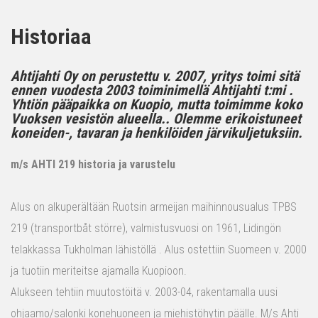
Historiaa
Ahtijahti Oy on perustettu v. 2007, yritys toimi sitä
ennen vuodesta 2003 toiminimellä Ahtijahti t:mi .
Yhtiön pääpaikka on Kuopio, mutta toimimme koko
Vuoksen vesistön alueella.. Olemme erikoistuneet
koneiden-, tavaran ja henkilöiden järvikuljetuksiin.
m/s AHTI 219 historia ja varustelu
Alus on alkuperältään Ruotsin armeijan maihinnousualus TPBS
219 (transportbåt större), valmistusvuosi on 1961, Lidingön
telakkassa Tukholman lähistöllä . Alus ostettiin Suomeen v. 2000
ja tuotiin meriteitse ajamalla Kuopioon.
Alukseen tehtiin muutostöitä v. 2003-04, rakentamalla uusi
ohjaamo/salonki konehuoneen ja miehistöhytin päälle. M/s Ahti