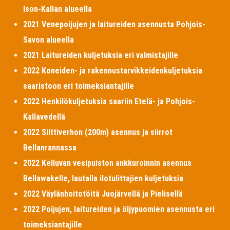
Ison-Kallan alueella
2021 Venepoijujen ja laitureiden asennusta Pohjois-
Savon alueella
2021 Laitureiden kuljetuksia eri valmistajille
2022 Koneiden- ja rakennustarvikkeidenkuljetuksia
saaristoon eri toimeksiantajille
2022 Henkilökuljetuksia saariin Etelä- ja Pohjois-
Kallavedellä
2022 Silttiverhon (200m) asennus ja siirrot
Bellanrannassa
2022 Kelluvan vesipuiston ankkuroinnin asennus
Bellawakelle, lautalla ilotulittajien kuljetuksia
2022 Väylänhoitotöitä Juojärvellä ja Pielisellä
2022 Poijujen, laitureiden ja öljypuomien asennusta eri
toimeksiantajille