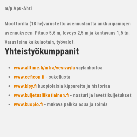
m/p Apu-Ahti
Moottorilla (18 hv)varustettu asennuslautta ankkuripainojen
asennukseen. Pituus 5,6 m, leveys 2,5 m ja kantavuus 1,6 tn.
Varusteina kaikuluotain, työvalot.
Yhteistyökumppanit
www.alltime.fi/infra/vesivayla
väylänhoitoa
www.ceficon.fi
- sukellusta
www.klpy.fi
kuopiolaisia kippareita ja historiaa
www.kuljetusliiketiainen.fi
- nosturi ja lavettikuljetukset
www.kuopio.fi
- mukava paikka asua ja toimia