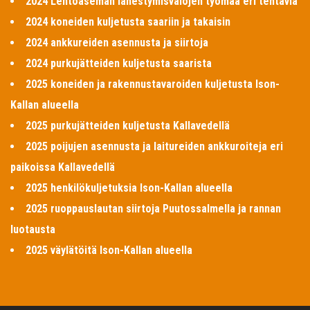
2024 Lentoaseman lähestymisvalojen työmaa eri tehtäviä
2024 koneiden kuljetusta saariin ja takaisin
2024 ankkureiden asennusta ja siirtoja
2024 purkujätteiden kuljetusta saarista
2025 koneiden ja rakennustavaroiden kuljetusta Ison-
Kallan alueella
2025 purkujätteiden kuljetusta Kallavedellä
2025 poijujen asennusta ja laitureiden ankkuroiteja eri
paikoissa Kallavedellä
2025 henkilökuljetuksia Ison-Kallan alueella
2025 ruoppauslautan siirtoja Puutossalmella ja rannan
luotausta
2025 väylätöitä Ison-Kallan alueella