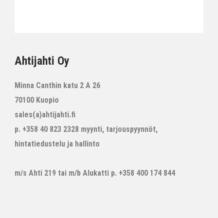
Ahtijahti Oy
Minna Canthin katu 2 A 26
70100 Kuopio
sales(a)ahtijahti.fi
p. +358 40 823 2328 myynti, tarjouspyynnöt,
hintatiedustelu ja hallinto
m/s Ahti 219 tai m/b Alukatti p. +358 400 174 844