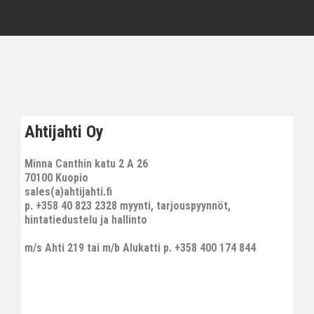
Ahtijahti Oy
Minna Canthin katu 2 A 26
70100 Kuopio
sales(a)ahtijahti.fi
p. +358 40 823 2328 myynti, tarjouspyynnöt,
hintatiedustelu ja hallinto
m/s Ahti 219 tai m/b Alukatti p. +358 400 174 844