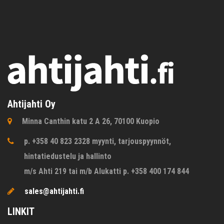
Ahtijahti Oy
Minna Canthin katu 2 A 26, 70100 Kuopio
p. +358 40 823 2328 myynti, tarjouspyynnöt,
hintatiedustelu ja hallinto
m/s Ahti 219 tai m/b Alukatti p. +358 400 174 844
sales@ahtijahti.fi
LINKIT