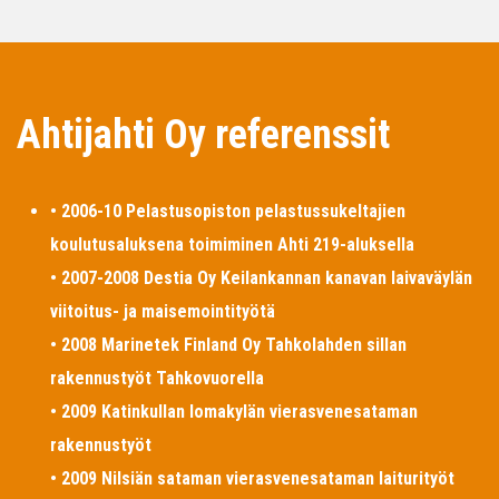
Ahtijahti Oy referenssit
• 2006-10 Pelastusopiston pelastussukeltajien
koulutusaluksena toimiminen Ahti 219-aluksella
• 2007-2008 Destia Oy Keilankannan kanavan laivaväylän
viitoitus- ja maisemointityötä
• 2008 Marinetek Finland Oy Tahkolahden sillan
rakennustyöt Tahkovuorella
• 2009 Katinkullan lomakylän vierasvenesataman
rakennustyöt
• 2009 Nilsiän sataman vierasvenesataman laiturityöt