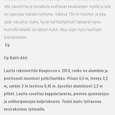
sillä vaivatonta ja turvallista avattavan keularampin myötä ja sillä
voi operoida mataliin rantoihin. Väkevä 150 hv moottori ja joka
sään varustus (tutka, hyvät karttaohjelmat) takaavat myös
huonoilla keleillä turvallisen kulun. Alus sopii myös lauttojen
työntämiseen.
f/p
f/p Rahti-Ahti
Lautta rakennettiin Kuopiossa v. 2010, runko on alumiinia ja
ponttoonit muoviset putki/laatikko. Pituus 6,5 m, leveys 3,2
m, syväys 3 tn lastissa 0,45 m. Ajosillat alumiiniset 2,5 m
pitkät. Lautta soveltuu kappaletavaran, pienten ajoneuvojen
ja ankkuripainojen kuljetukseen. Toimii myös työtasona
vesirakennus työmailla.