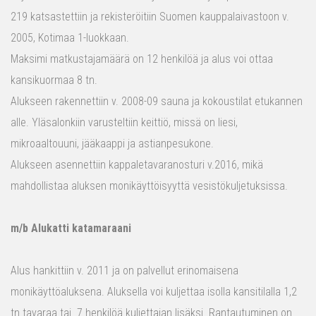
219 katsastettiin ja rekisteröitiin Suomen kauppalaivastoon v.
2005, Kotimaa 1-luokkaan.
Maksimi matkustajamäärä on 12 henkilöä ja alus voi ottaa
kansikuormaa 8 tn.
Alukseen rakennettiin v. 2008-09 sauna ja kokoustilat etukannen
alle. Yläsalonkiin varusteltiin keittiö, missä on liesi,
mikroaaltouuni, jääkaappi ja astianpesukone.
Alukseen asennettiin kappaletavaranosturi v.2016, mikä
mahdollistaa aluksen monikäyttöisyyttä vesistökuljetuksissa.
m/b Alukatti katamaraani
Alus hankittiin v. 2011 ja on palvellut erinomaisena
monikäyttöaluksena. Aluksella voi kuljettaa isolla kansitilalla 1,2
tn tavaraa tai 7 henkilöä kuljettajan lisäksi. Rantautuminen on