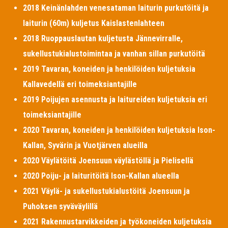
2018 Keinänlahden venesataman laiturin purkutöitä ja
laiturin (60m) kuljetus Kaislastenlahteen
2018 Ruoppauslautan kuljetusta Jännevirralle,
sukellustukialustoimintaa ja vanhan sillan purkutöitä
2019 Tavaran, koneiden ja henkilöiden kuljetuksia
Kallavedellä eri toimeksiantajille
2019 Poijujen asennusta ja laitureiden kuljetuksia eri
toimeksiantajille
2020 Tavaran, koneiden ja henkilöiden kuljetuksia Ison-
Kallan, Syvärin ja Vuotjärven alueilla
2020 Väylätöitä Joensuun väylästöllä ja Pielisellä
2020 Poiju- ja laituritöitä Ison-Kallan alueella
2021 Väylä- ja sukellustukialustöitä Joensuun ja
Puhoksen syväväylillä
2021 Rakennustarvikkeiden ja työkoneiden kuljetuksia