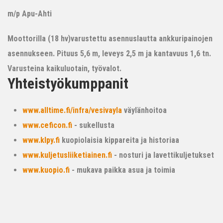
m/p Apu-Ahti
Moottorilla (18 hv)varustettu asennuslautta ankkuripainojen
asennukseen. Pituus 5,6 m, leveys 2,5 m ja kantavuus 1,6 tn.
Varusteina kaikuluotain, työvalot.
Yhteistyökumppanit
www.alltime.fi/infra/vesivayla
väylänhoitoa
www.ceficon.fi
- sukellusta
www.klpy.fi
kuopiolaisia kippareita ja historiaa
www.kuljetusliiketiainen.fi
- nosturi ja lavettikuljetukset
www.kuopio.fi
- mukava paikka asua ja toimia