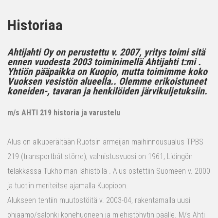
Historiaa
Ahtijahti Oy on perustettu v. 2007, yritys toimi sitä
ennen vuodesta 2003 toiminimellä Ahtijahti t:mi .
Yhtiön pääpaikka on Kuopio, mutta toimimme koko
Vuoksen vesistön alueella.. Olemme erikoistuneet
koneiden-, tavaran ja henkilöiden järvikuljetuksiin.
m/s AHTI 219 historia ja varustelu
Alus on alkuperältään Ruotsin armeijan maihinnousualus TPBS
219 (transportbåt större), valmistusvuosi on 1961, Lidingön
telakkassa Tukholman lähistöllä . Alus ostettiin Suomeen v. 2000
ja tuotiin meriteitse ajamalla Kuopioon.
Alukseen tehtiin muutostöitä v. 2003-04, rakentamalla uusi
ohjaamo/salonki konehuoneen ja miehistöhytin päälle. M/s Ahti