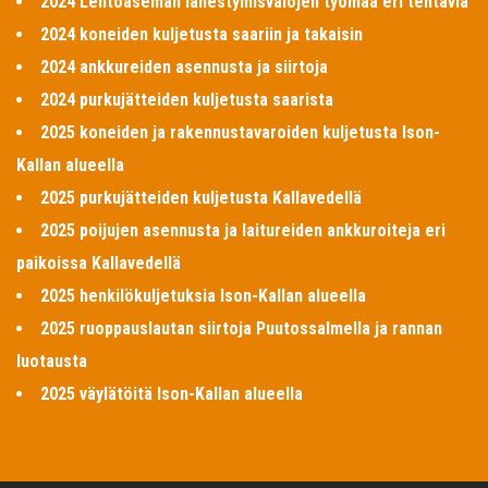
2024 Lentoaseman lähestymisvalojen työmaa eri tehtäviä
2024 koneiden kuljetusta saariin ja takaisin
2024 ankkureiden asennusta ja siirtoja
2024 purkujätteiden kuljetusta saarista
2025 koneiden ja rakennustavaroiden kuljetusta Ison-
Kallan alueella
2025 purkujätteiden kuljetusta Kallavedellä
2025 poijujen asennusta ja laitureiden ankkuroiteja eri
paikoissa Kallavedellä
2025 henkilökuljetuksia Ison-Kallan alueella
2025 ruoppauslautan siirtoja Puutossalmella ja rannan
luotausta
2025 väylätöitä Ison-Kallan alueella