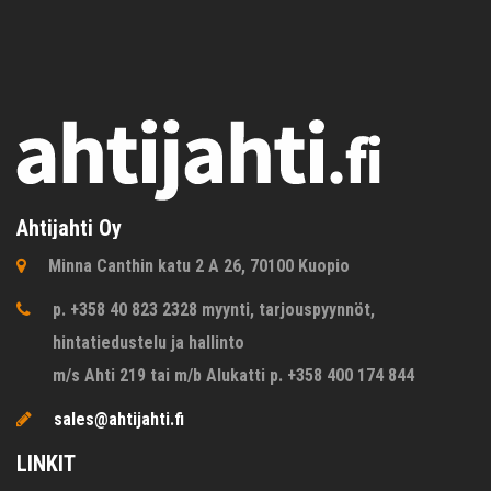
Ahtijahti Oy
Minna Canthin katu 2 A 26, 70100 Kuopio
p. +358 40 823 2328 myynti, tarjouspyynnöt,
hintatiedustelu ja hallinto
m/s Ahti 219 tai m/b Alukatti p. +358 400 174 844
sales@ahtijahti.fi
LINKIT