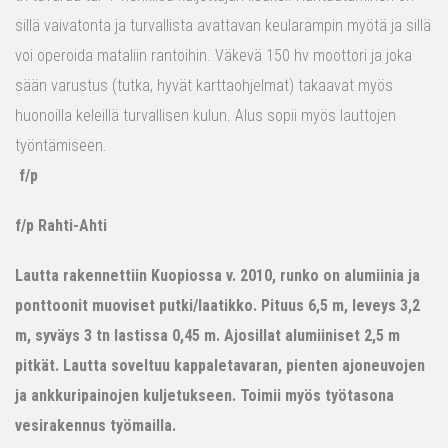
sillä vaivatonta ja turvallista avattavan keularampin myötä ja sillä
voi operoida mataliin rantoihin. Väkevä 150 hv moottori ja joka
sään varustus (tutka, hyvät karttaohjelmat) takaavat myös
huonoilla keleillä turvallisen kulun. Alus sopii myös lauttojen
työntämiseen.
f/p
f/p Rahti-Ahti
Lautta rakennettiin Kuopiossa v. 2010, runko on alumiinia ja
ponttoonit muoviset putki/laatikko. Pituus 6,5 m, leveys 3,2
m, syväys 3 tn lastissa 0,45 m. Ajosillat alumiiniset 2,5 m
pitkät. Lautta soveltuu kappaletavaran, pienten ajoneuvojen
ja ankkuripainojen kuljetukseen. Toimii myös työtasona
vesirakennus työmailla.