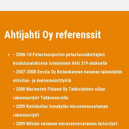
Ahtijahti Oy referenssit
• 2006-10 Pelastusopiston pelastussukeltajien
koulutusaluksena toimiminen Ahti 219-aluksella
• 2007-2008 Destia Oy Keilankannan kanavan laivaväylän
viitoitus- ja maisemointityötä
• 2008 Marinetek Finland Oy Tahkolahden sillan
rakennustyöt Tahkovuorella
• 2009 Katinkullan lomakylän vierasvenesataman
rakennustyöt
• 2009 Nilsiän sataman vierasvenesataman laiturityöt