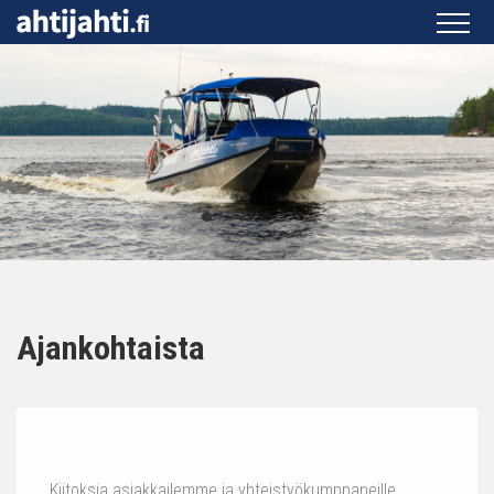
Ajankohtaista
Kiitoksia asiakkailemme ja yhteistyökumppaneille