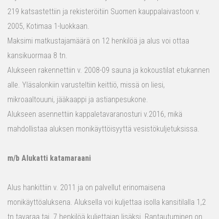
219 katsastettiin ja rekisteröitiin Suomen kauppalaivastoon v.
2005, Kotimaa 1-luokkaan.
Maksimi matkustajamäärä on 12 henkilöä ja alus voi ottaa
kansikuormaa 8 tn.
Alukseen rakennettiin v. 2008-09 sauna ja kokoustilat etukannen
alle. Yläsalonkiin varusteltiin keittiö, missä on liesi,
mikroaaltouuni, jääkaappi ja astianpesukone.
Alukseen asennettiin kappaletavaranosturi v.2016, mikä
mahdollistaa aluksen monikäyttöisyyttä vesistökuljetuksissa.
m/b Alukatti katamaraani
Alus hankittiin v. 2011 ja on palvellut erinomaisena
monikäyttöaluksena. Aluksella voi kuljettaa isolla kansitilalla 1,2
tn tavaraa tai 7 henkilöä kuljettajan lisäksi. Rantautuminen on