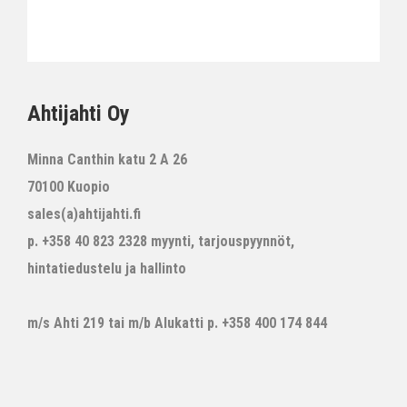
Ahtijahti Oy
Minna Canthin katu 2 A 26
70100 Kuopio
sales(a)ahtijahti.fi
p. +358 40 823 2328 myynti, tarjouspyynnöt,
hintatiedustelu ja hallinto
m/s Ahti 219 tai m/b Alukatti p. +358 400 174 844