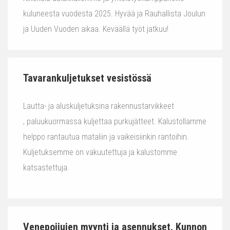
kuluneesta vuodesta 2025. Hyvää ja Rauhallista Joulun
ja Uuden Vuoden aikaa. Keväällä työt jatkuu!
Tavarankuljetukset vesistössä
Lautta- ja aluskuljetuksina rakennustarvikkeet
, paluukuormassa kuljettaa purkujätteet. Kalustollamme
helppo rantautua mataliin ja vaikeisiinkin rantoihin.
Kuljetuksemme on vakuutettuja ja kalustomme
katsastettuja.
Venepoijujen myynti ja asennukset. Kunnon