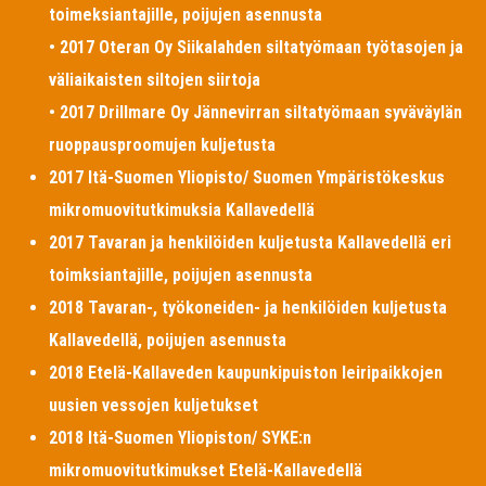
toimeksiantajille, poijujen asennusta
• 2017 Oteran Oy Siikalahden siltatyömaan työtasojen ja
väliaikaisten siltojen siirtoja
• 2017 Drillmare Oy Jännevirran siltatyömaan syväväylän
ruoppausproomujen kuljetusta
2017 Itä-Suomen Yliopisto/ Suomen Ympäristökeskus
mikromuovitutkimuksia Kallavedellä
2017 Tavaran ja henkilöiden kuljetusta Kallavedellä eri
toimksiantajille, poijujen asennusta
2018 Tavaran-, työkoneiden- ja henkilöiden kuljetusta
Kallavedellä, poijujen asennusta
2018 Etelä-Kallaveden kaupunkipuiston leiripaikkojen
uusien vessojen kuljetukset
2018 Itä-Suomen Yliopiston/ SYKE:n
mikromuovitutkimukset Etelä-Kallavedellä