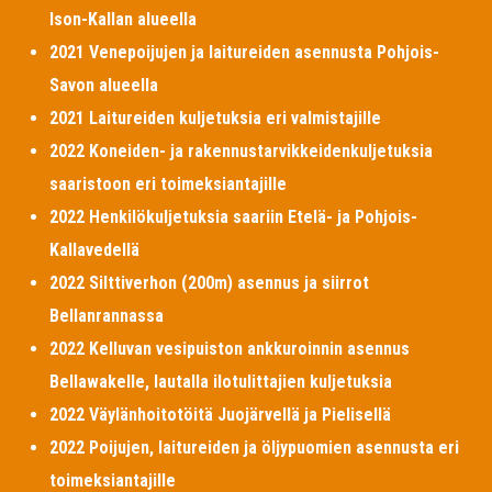
Ison-Kallan alueella
2021 Venepoijujen ja laitureiden asennusta Pohjois-
Savon alueella
2021 Laitureiden kuljetuksia eri valmistajille
2022 Koneiden- ja rakennustarvikkeidenkuljetuksia
saaristoon eri toimeksiantajille
2022 Henkilökuljetuksia saariin Etelä- ja Pohjois-
Kallavedellä
2022 Silttiverhon (200m) asennus ja siirrot
Bellanrannassa
2022 Kelluvan vesipuiston ankkuroinnin asennus
Bellawakelle, lautalla ilotulittajien kuljetuksia
2022 Väylänhoitotöitä Juojärvellä ja Pielisellä
2022 Poijujen, laitureiden ja öljypuomien asennusta eri
toimeksiantajille