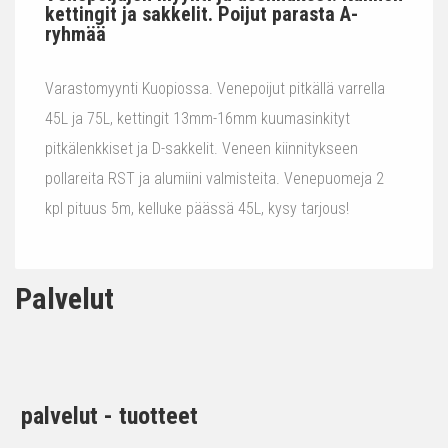
kettingit ja sakkelit. Poijut parasta A-
ryhmää
Varastomyynti Kuopiossa. Venepoijut pitkällä varrella
45L ja 75L, kettingit 13mm-16mm kuumasinkityt
pitkälenkkiset ja D-sakkelit. Veneen kiinnitykseen
pollareita RST ja alumiini valmisteita. Venepuomeja 2
kpl pituus 5m, kelluke päässä 45L, kysy tarjous!
Palvelut
palvelut - tuotteet