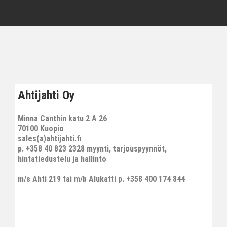
Ahtijahti Oy
Minna Canthin katu 2 A 26
70100 Kuopio
sales(a)ahtijahti.fi
p. +358 40 823 2328 myynti, tarjouspyynnöt,
hintatiedustelu ja hallinto
m/s Ahti 219 tai m/b Alukatti p. +358 400 174 844