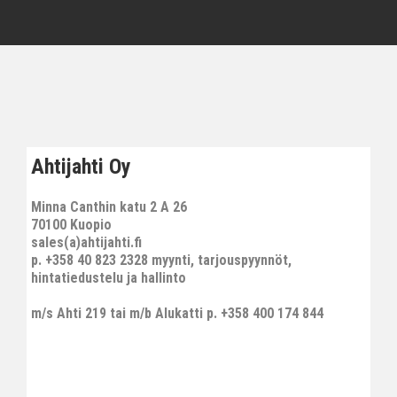
Ahtijahti Oy
Minna Canthin katu 2 A 26
70100 Kuopio
sales(a)ahtijahti.fi
p. +358 40 823 2328 myynti, tarjouspyynnöt,
hintatiedustelu ja hallinto
m/s Ahti 219 tai m/b Alukatti p. +358 400 174 844