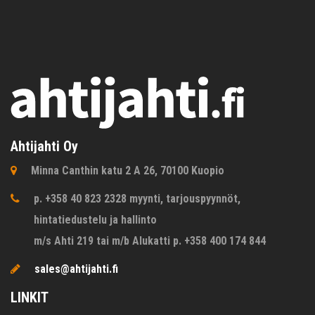
Ahtijahti Oy
Minna Canthin katu 2 A 26, 70100 Kuopio
p. +358 40 823 2328 myynti, tarjouspyynnöt,
hintatiedustelu ja hallinto
m/s Ahti 219 tai m/b Alukatti p. +358 400 174 844
sales@ahtijahti.fi
LINKIT