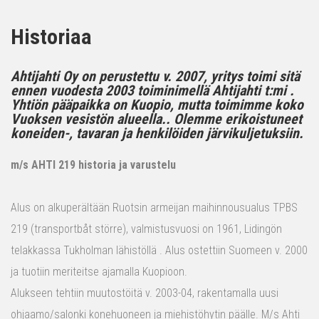
Historiaa
Ahtijahti Oy on perustettu v. 2007, yritys toimi sitä
ennen vuodesta 2003 toiminimellä Ahtijahti t:mi .
Yhtiön pääpaikka on Kuopio, mutta toimimme koko
Vuoksen vesistön alueella.. Olemme erikoistuneet
koneiden-, tavaran ja henkilöiden järvikuljetuksiin.
m/s AHTI 219 historia ja varustelu
Alus on alkuperältään Ruotsin armeijan maihinnousualus TPBS
219 (transportbåt större), valmistusvuosi on 1961, Lidingön
telakkassa Tukholman lähistöllä . Alus ostettiin Suomeen v. 2000
ja tuotiin meriteitse ajamalla Kuopioon.
Alukseen tehtiin muutostöitä v. 2003-04, rakentamalla uusi
ohjaamo/salonki konehuoneen ja miehistöhytin päälle. M/s Ahti