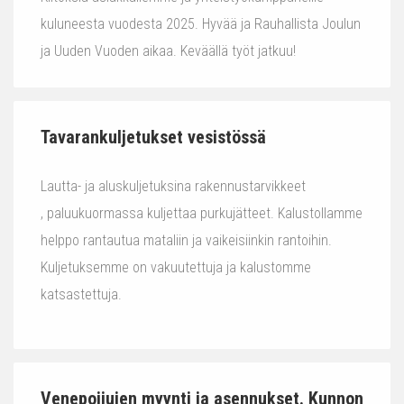
kuluneesta vuodesta 2025. Hyvää ja Rauhallista Joulun
ja Uuden Vuoden aikaa. Keväällä työt jatkuu!
Tavarankuljetukset vesistössä
Lautta- ja aluskuljetuksina rakennustarvikkeet
, paluukuormassa kuljettaa purkujätteet. Kalustollamme
helppo rantautua mataliin ja vaikeisiinkin rantoihin.
Kuljetuksemme on vakuutettuja ja kalustomme
katsastettuja.
Venepoijujen myynti ja asennukset. Kunnon