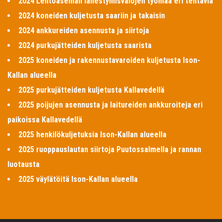
2024 Lentoaseman lähestymisvalojen työmaa eri tehtäviä
2024 koneiden kuljetusta saariin ja takaisin
2024 ankkureiden asennusta ja siirtoja
2024 purkujätteiden kuljetusta saarista
2025 koneiden ja rakennustavaroiden kuljetusta Ison-
Kallan alueella
2025 purkujätteiden kuljetusta Kallavedellä
2025 poijujen asennusta ja laitureiden ankkuroiteja eri
paikoissa Kallavedellä
2025 henkilökuljetuksia Ison-Kallan alueella
2025 ruoppauslautan siirtoja Puutossalmella ja rannan
luotausta
2025 väylätöitä Ison-Kallan alueella