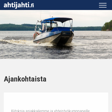
Ajankohtaista
Kiitoksia asiakkailemme ja yhteistyökumppaneille