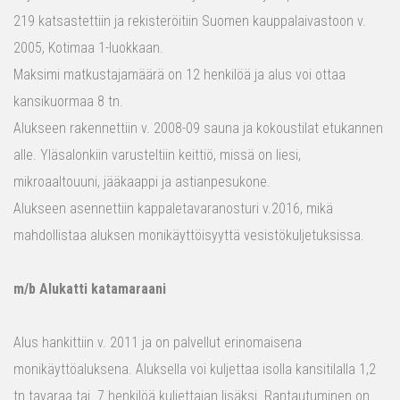
219 katsastettiin ja rekisteröitiin Suomen kauppalaivastoon v.
2005, Kotimaa 1-luokkaan.
Maksimi matkustajamäärä on 12 henkilöä ja alus voi ottaa
kansikuormaa 8 tn.
Alukseen rakennettiin v. 2008-09 sauna ja kokoustilat etukannen
alle. Yläsalonkiin varusteltiin keittiö, missä on liesi,
mikroaaltouuni, jääkaappi ja astianpesukone.
Alukseen asennettiin kappaletavaranosturi v.2016, mikä
mahdollistaa aluksen monikäyttöisyyttä vesistökuljetuksissa.
m/b Alukatti katamaraani
Alus hankittiin v. 2011 ja on palvellut erinomaisena
monikäyttöaluksena. Aluksella voi kuljettaa isolla kansitilalla 1,2
tn tavaraa tai 7 henkilöä kuljettajan lisäksi. Rantautuminen on