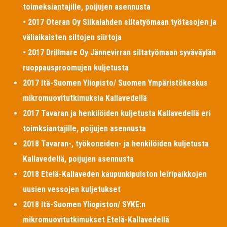
toimeksiantajille, poijujen asennusta
• 2017 Oteran Oy Siikalahden siltatyömaan työtasojen ja
väliaikaisten siltojen siirtoja
• 2017 Drillmare Oy Jännevirran siltatyömaan syväväylän
ruoppausproomujen kuljetusta
2017 Itä-Suomen Yliopisto/ Suomen Ympäristökeskus
mikromuovitutkimuksia Kallavedellä
2017 Tavaran ja henkilöiden kuljetusta Kallavedellä eri
toimksiantajille, poijujen asennusta
2018 Tavaran-, työkoneiden- ja henkilöiden kuljetusta
Kallavedellä, poijujen asennusta
2018 Etelä-Kallaveden kaupunkipuiston leiripaikkojen
uusien vessojen kuljetukset
2018 Itä-Suomen Yliopiston/ SYKE:n
mikromuovitutkimukset Etelä-Kallavedellä