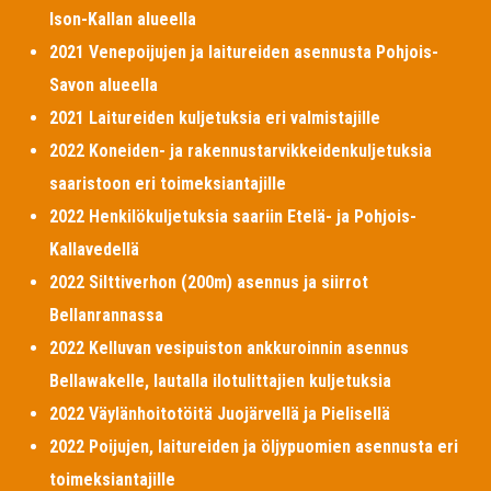
Ison-Kallan alueella
2021 Venepoijujen ja laitureiden asennusta Pohjois-
Savon alueella
2021 Laitureiden kuljetuksia eri valmistajille
2022 Koneiden- ja rakennustarvikkeidenkuljetuksia
saaristoon eri toimeksiantajille
2022 Henkilökuljetuksia saariin Etelä- ja Pohjois-
Kallavedellä
2022 Silttiverhon (200m) asennus ja siirrot
Bellanrannassa
2022 Kelluvan vesipuiston ankkuroinnin asennus
Bellawakelle, lautalla ilotulittajien kuljetuksia
2022 Väylänhoitotöitä Juojärvellä ja Pielisellä
2022 Poijujen, laitureiden ja öljypuomien asennusta eri
toimeksiantajille