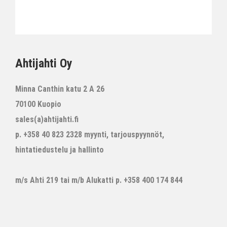
Ahtijahti Oy
Minna Canthin katu 2 A 26
70100 Kuopio
sales(a)ahtijahti.fi
p. +358 40 823 2328 myynti, tarjouspyynnöt,
hintatiedustelu ja hallinto
m/s Ahti 219 tai m/b Alukatti p. +358 400 174 844