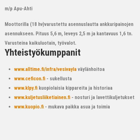
m/p Apu-Ahti
Moottorilla (18 hv)varustettu asennuslautta ankkuripainojen
asennukseen. Pituus 5,6 m, leveys 2,5 m ja kantavuus 1,6 tn.
Varusteina kaikuluotain, työvalot.
Yhteistyökumppanit
www.alltime.fi/infra/vesivayla
väylänhoitoa
www.ceficon.fi
- sukellusta
www.klpy.fi
kuopiolaisia kippareita ja historiaa
www.kuljetusliiketiainen.fi
- nosturi ja lavettikuljetukset
www.kuopio.fi
- mukava paikka asua ja toimia