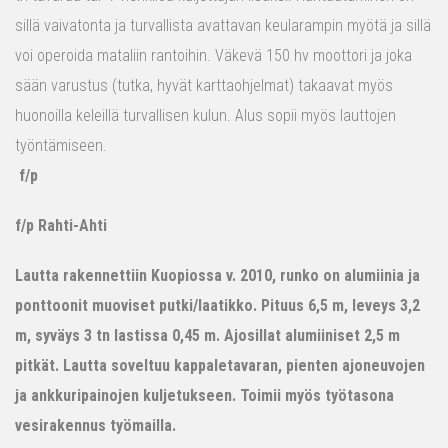
sillä vaivatonta ja turvallista avattavan keularampin myötä ja sillä
voi operoida mataliin rantoihin. Väkevä 150 hv moottori ja joka
sään varustus (tutka, hyvät karttaohjelmat) takaavat myös
huonoilla keleillä turvallisen kulun. Alus sopii myös lauttojen
työntämiseen.
f/p
f/p Rahti-Ahti
Lautta rakennettiin Kuopiossa v. 2010, runko on alumiinia ja
ponttoonit muoviset putki/laatikko. Pituus 6,5 m, leveys 3,2
m, syväys 3 tn lastissa 0,45 m. Ajosillat alumiiniset 2,5 m
pitkät. Lautta soveltuu kappaletavaran, pienten ajoneuvojen
ja ankkuripainojen kuljetukseen. Toimii myös työtasona
vesirakennus työmailla.