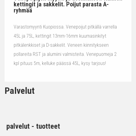
kettingit ja sakkelit. Poijut parasta A-
ryhmää
Varastomyynti Kuopiossa. Venepoijut pitkällä varrella
45L ja 75L, kettingit 13mm-16mm kuumasinkityt
pitkälenkkiset ja D-sakkelit. Veneen kiinnitykseen
pollareita RST ja alumiini valmisteita. Venepuomeja 2
kpl pituus 5m, kelluke päässä 45L, kysy tarjous!
Palvelut
palvelut - tuotteet