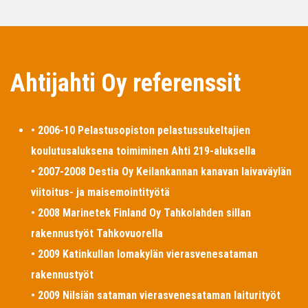
Ahtijahti Oy referenssit
• 2006-10 Pelastusopiston pelastussukeltajien
koulutusaluksena toimiminen Ahti 219-aluksella
• 2007-2008 Destia Oy Keilankannan kanavan laivaväylän
viitoitus- ja maisemointityötä
• 2008 Marinetek Finland Oy Tahkolahden sillan
rakennustyöt Tahkovuorella
• 2009 Katinkullan lomakylän vierasvenesataman
rakennustyöt
• 2009 Nilsiän sataman vierasvenesataman laiturityöt