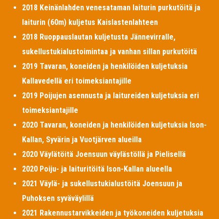
2018 Keinänlahden venesataman laiturin purkutöitä ja
laiturin (60m) kuljetus Kaislastenlahteen
2018 Ruoppauslautan kuljetusta Jännevirralle,
sukellustukialustoimintaa ja vanhan sillan purkutöitä
2019 Tavaran, koneiden ja henkilöiden kuljetuksia
Kallavedellä eri toimeksiantajille
2019 Poijujen asennusta ja laitureiden kuljetuksia eri
toimeksiantajille
2020 Tavaran, koneiden ja henkilöiden kuljetuksia Ison-
Kallan, Syvärin ja Vuotjärven alueilla
2020 Väylätöitä Joensuun väylästöllä ja Pielisellä
2020 Poiju- ja laituritöitä Ison-Kallan alueella
2021 Väylä- ja sukellustukialustöitä Joensuun ja
Puhoksen syväväylillä
2021 Rakennustarvikkeiden ja työkoneiden kuljetuksia