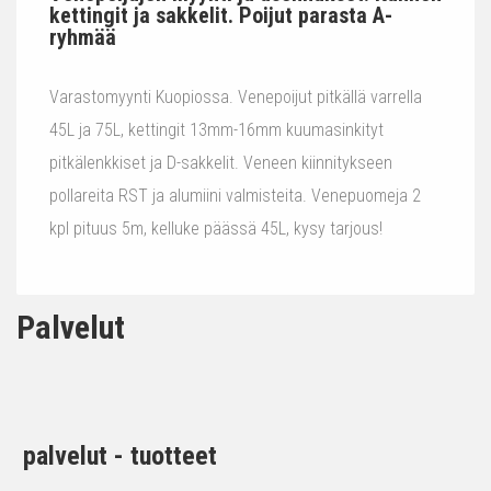
kettingit ja sakkelit. Poijut parasta A-
ryhmää
Varastomyynti Kuopiossa. Venepoijut pitkällä varrella
45L ja 75L, kettingit 13mm-16mm kuumasinkityt
pitkälenkkiset ja D-sakkelit. Veneen kiinnitykseen
pollareita RST ja alumiini valmisteita. Venepuomeja 2
kpl pituus 5m, kelluke päässä 45L, kysy tarjous!
Palvelut
palvelut - tuotteet