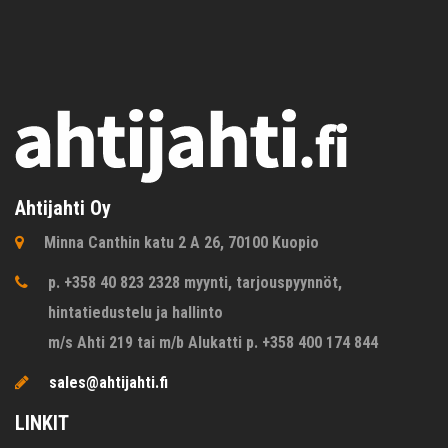
Ahtijahti Oy
Minna Canthin katu 2 A 26, 70100 Kuopio
p. +358 40 823 2328 myynti, tarjouspyynnöt,
hintatiedustelu ja hallinto
m/s Ahti 219 tai m/b Alukatti p. +358 400 174 844
sales@ahtijahti.fi
LINKIT