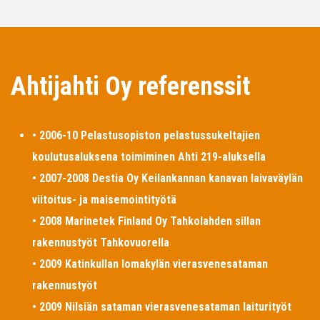
Ahtijahti Oy referenssit
• 2006-10 Pelastusopiston pelastussukeltajien
koulutusaluksena toimiminen Ahti 219-aluksella
• 2007-2008 Destia Oy Keilankannan kanavan laivaväylän
viitoitus- ja maisemointityötä
• 2008 Marinetek Finland Oy Tahkolahden sillan
rakennustyöt Tahkovuorella
• 2009 Katinkullan lomakylän vierasvenesataman
rakennustyöt
• 2009 Nilsiän sataman vierasvenesataman laiturityöt