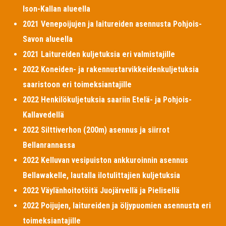
Ison-Kallan alueella
2021 Venepoijujen ja laitureiden asennusta Pohjois-
Savon alueella
2021 Laitureiden kuljetuksia eri valmistajille
2022 Koneiden- ja rakennustarvikkeidenkuljetuksia
saaristoon eri toimeksiantajille
2022 Henkilökuljetuksia saariin Etelä- ja Pohjois-
Kallavedellä
2022 Silttiverhon (200m) asennus ja siirrot
Bellanrannassa
2022 Kelluvan vesipuiston ankkuroinnin asennus
Bellawakelle, lautalla ilotulittajien kuljetuksia
2022 Väylänhoitotöitä Juojärvellä ja Pielisellä
2022 Poijujen, laitureiden ja öljypuomien asennusta eri
toimeksiantajille