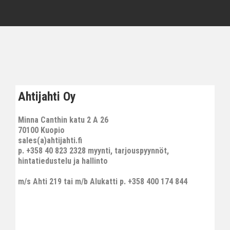
Ahtijahti Oy
Minna Canthin katu 2 A 26
70100 Kuopio
sales(a)ahtijahti.fi
p. +358 40 823 2328 myynti, tarjouspyynnöt,
hintatiedustelu ja hallinto
m/s Ahti 219 tai m/b Alukatti p. +358 400 174 844