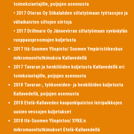
toimeksiantajille, poijujen asennusta
• 2017 Oteran Oy Siikalahden siltatyömaan työtasojen ja
väliaikaisten siltojen siirtoja
• 2017 Drillmare Oy Jännevirran siltatyömaan syväväylän
ruoppausproomujen kuljetusta
2017 Itä-Suomen Yliopisto/ Suomen Ympäristökeskus
mikromuovitutkimuksia Kallavedellä
2017 Tavaran ja henkilöiden kuljetusta Kallavedellä eri
toimksiantajille, poijujen asennusta
2018 Tavaran-, työkoneiden- ja henkilöiden kuljetusta
Kallavedellä, poijujen asennusta
2018 Etelä-Kallaveden kaupunkipuiston leiripaikkojen
uusien vessojen kuljetukset
2018 Itä-Suomen Yliopiston/ SYKE:n
mikromuovitutkimukset Etelä-Kallavedellä