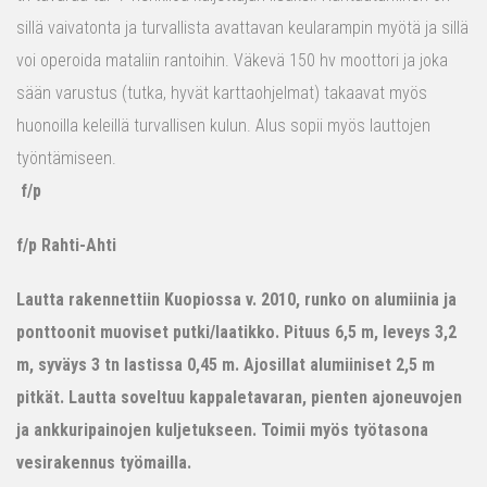
sillä vaivatonta ja turvallista avattavan keularampin myötä ja sillä
voi operoida mataliin rantoihin. Väkevä 150 hv moottori ja joka
sään varustus (tutka, hyvät karttaohjelmat) takaavat myös
huonoilla keleillä turvallisen kulun. Alus sopii myös lauttojen
työntämiseen.
f/p
f/p Rahti-Ahti
Lautta rakennettiin Kuopiossa v. 2010, runko on alumiinia ja
ponttoonit muoviset putki/laatikko. Pituus 6,5 m, leveys 3,2
m, syväys 3 tn lastissa 0,45 m. Ajosillat alumiiniset 2,5 m
pitkät. Lautta soveltuu kappaletavaran, pienten ajoneuvojen
ja ankkuripainojen kuljetukseen. Toimii myös työtasona
vesirakennus työmailla.