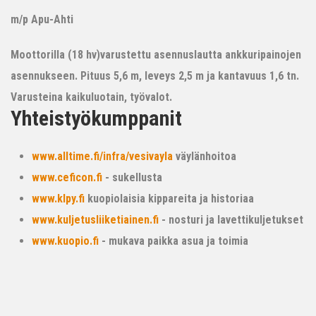
m/p Apu-Ahti
Moottorilla (18 hv)varustettu asennuslautta ankkuripainojen
asennukseen. Pituus 5,6 m, leveys 2,5 m ja kantavuus 1,6 tn.
Varusteina kaikuluotain, työvalot.
Yhteistyökumppanit
www.alltime.fi/infra/vesivayla
väylänhoitoa
www.ceficon.fi
- sukellusta
www.klpy.fi
kuopiolaisia kippareita ja historiaa
www.kuljetusliiketiainen.fi
- nosturi ja lavettikuljetukset
www.kuopio.fi
- mukava paikka asua ja toimia