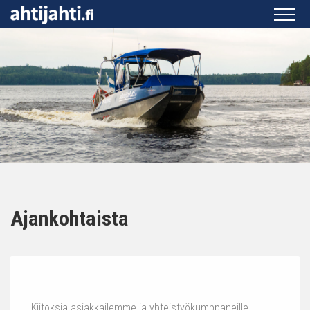
Ajankohtaista
Kiitoksia asiakkailemme ja yhteistyökumppaneille