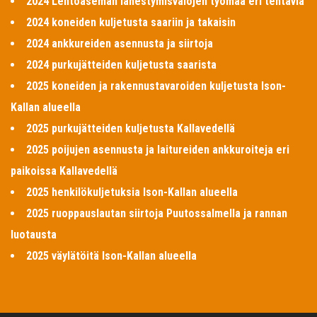
2024 Lentoaseman lähestymisvalojen työmaa eri tehtäviä
2024 koneiden kuljetusta saariin ja takaisin
2024 ankkureiden asennusta ja siirtoja
2024 purkujätteiden kuljetusta saarista
2025 koneiden ja rakennustavaroiden kuljetusta Ison-
Kallan alueella
2025 purkujätteiden kuljetusta Kallavedellä
2025 poijujen asennusta ja laitureiden ankkuroiteja eri
paikoissa Kallavedellä
2025 henkilökuljetuksia Ison-Kallan alueella
2025 ruoppauslautan siirtoja Puutossalmella ja rannan
luotausta
2025 väylätöitä Ison-Kallan alueella