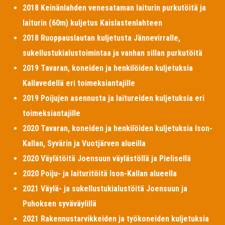
2018 Keinänlahden venesataman laiturin purkutöitä ja
laiturin (60m) kuljetus Kaislastenlahteen
2018 Ruoppauslautan kuljetusta Jännevirralle,
sukellustukialustoimintaa ja vanhan sillan purkutöitä
2019 Tavaran, koneiden ja henkilöiden kuljetuksia
Kallavedellä eri toimeksiantajille
2019 Poijujen asennusta ja laitureiden kuljetuksia eri
toimeksiantajille
2020 Tavaran, koneiden ja henkilöiden kuljetuksia Ison-
Kallan, Syvärin ja Vuotjärven alueilla
2020 Väylätöitä Joensuun väylästöllä ja Pielisellä
2020 Poiju- ja laituritöitä Ison-Kallan alueella
2021 Väylä- ja sukellustukialustöitä Joensuun ja
Puhoksen syväväylillä
2021 Rakennustarvikkeiden ja työkoneiden kuljetuksia