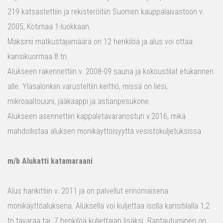
219 katsastettiin ja rekisteröitiin Suomen kauppalaivastoon v.
2005, Kotimaa 1-luokkaan.
Maksimi matkustajamäärä on 12 henkilöä ja alus voi ottaa
kansikuormaa 8 tn.
Alukseen rakennettiin v. 2008-09 sauna ja kokoustilat etukannen
alle. Yläsalonkiin varusteltiin keittiö, missä on liesi,
mikroaaltouuni, jääkaappi ja astianpesukone.
Alukseen asennettiin kappaletavaranosturi v.2016, mikä
mahdollistaa aluksen monikäyttöisyyttä vesistökuljetuksissa.
m/b Alukatti katamaraani
Alus hankittiin v. 2011 ja on palvellut erinomaisena
monikäyttöaluksena. Aluksella voi kuljettaa isolla kansitilalla 1,2
tn tavaraa tai 7 henkilöä kuljettajan lisäksi. Rantautuminen on