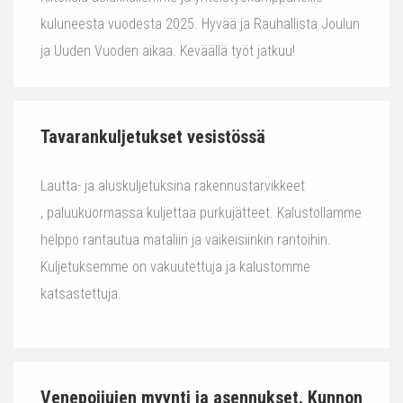
kuluneesta vuodesta 2025. Hyvää ja Rauhallista Joulun
ja Uuden Vuoden aikaa. Keväällä työt jatkuu!
Tavarankuljetukset vesistössä
Lautta- ja aluskuljetuksina rakennustarvikkeet
, paluukuormassa kuljettaa purkujätteet. Kalustollamme
helppo rantautua mataliin ja vaikeisiinkin rantoihin.
Kuljetuksemme on vakuutettuja ja kalustomme
katsastettuja.
Venepoijujen myynti ja asennukset. Kunnon