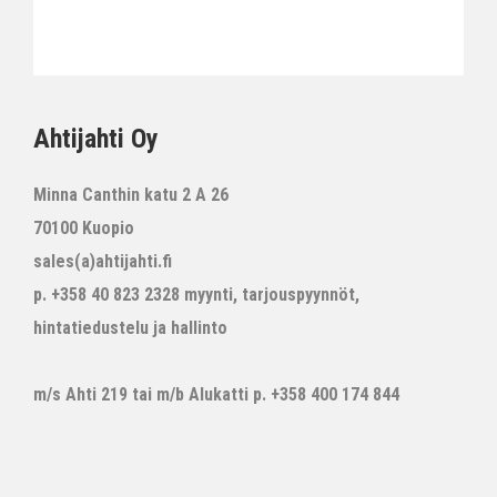
Ahtijahti Oy
Minna Canthin katu 2 A 26
70100 Kuopio
sales(a)ahtijahti.fi
p. +358 40 823 2328 myynti, tarjouspyynnöt,
hintatiedustelu ja hallinto
m/s Ahti 219 tai m/b Alukatti p. +358 400 174 844