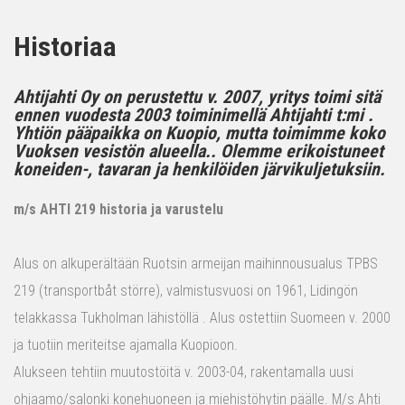
Historiaa
Ahtijahti Oy on perustettu v. 2007, yritys toimi sitä
ennen vuodesta 2003 toiminimellä Ahtijahti t:mi .
Yhtiön pääpaikka on Kuopio, mutta toimimme koko
Vuoksen vesistön alueella.. Olemme erikoistuneet
koneiden-, tavaran ja henkilöiden järvikuljetuksiin.
m/s AHTI 219 historia ja varustelu
Alus on alkuperältään Ruotsin armeijan maihinnousualus TPBS
219 (transportbåt större), valmistusvuosi on 1961, Lidingön
telakkassa Tukholman lähistöllä . Alus ostettiin Suomeen v. 2000
ja tuotiin meriteitse ajamalla Kuopioon.
Alukseen tehtiin muutostöitä v. 2003-04, rakentamalla uusi
ohjaamo/salonki konehuoneen ja miehistöhytin päälle. M/s Ahti