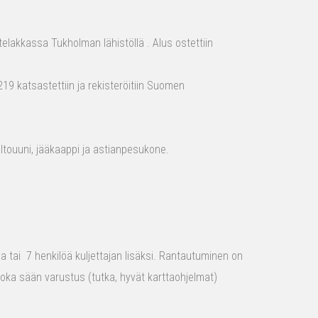
elakkassa Tukholman lähistöllä . Alus ostettiin
19 katsastettiin ja rekisteröitiin Suomen
aaltouuni, jääkaappi ja astianpesukone.
raa tai 7 henkilöä kuljettajan lisäksi. Rantautuminen on
 joka sään varustus (tutka, hyvät karttaohjelmat)