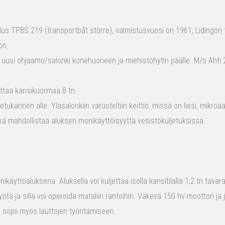
s TPBS 219 (transportbåt större), valmistusvuosi on 1961, Lidingön t
on.
 uusi ohjaamo/salonki konehuoneen ja miehistöhytin päälle. M/s Ahti 2
ttaa kansikuormaa 8 tn.
tukannen alle. Yläsalonkiin varusteltiin keittiö, missä on liesi, mikro
kä mahdollistaa aluksen monikäyttöisyyttä vesistökuljetuksissa.
ikäyttöaluksena. Aluksella voi kuljettaa isolla kansitilalla 1,2 tn tava
yötä ja sillä voi operoida mataliin rantoihin. Väkevä 150 hv moottori ja
us sopii myös lauttojen työntämiseen.