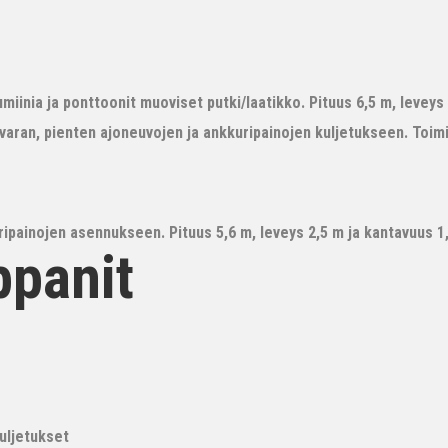
iinia ja ponttoonit muoviset putki/laatikko. Pituus 6,5 m, leveys 3
avaran, pienten ajoneuvojen ja ankkuripainojen kuljetukseen. Toim
ipainojen asennukseen. Pituus 5,6 m, leveys 2,5 m ja kantavuus 1,6
ppanit
kuljetukset