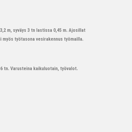
,2 m, syväys 3 tn lastissa 0,45 m. Ajosillat
ii myös työtasona vesirakennus työmailla.
 tn. Varusteina kaikuluotain, työvalot.