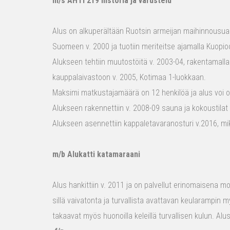
m/s AHTI 219 historia ja varustelu
Alus on alkuperältään Ruotsin armeijan maihinnousualu
Suomeen v. 2000 ja tuotiin meriteitse ajamalla Kuopio
Alukseen tehtiin muutostöitä v. 2003-04, rakentamalla
kauppalaivastoon v. 2005, Kotimaa 1-luokkaan.
Maksimi matkustajamäärä on 12 henkilöä ja alus voi o
Alukseen rakennettiin v. 2008-09 sauna ja kokoustilat e
Alukseen asennettiin kappaletavaranosturi v.2016, mi
m/b Alukatti katamaraani
Alus hankittiin v. 2011 ja on palvellut erinomaisena mon
sillä vaivatonta ja turvallista avattavan keularampin m
takaavat myös huonoilla keleillä turvallisen kulun. Al