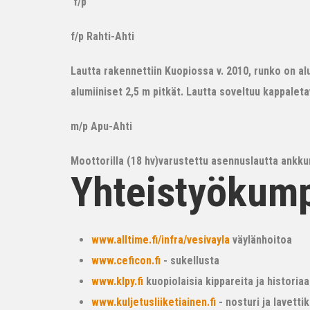
f/p
f/p Rahti-Ahti
Lautta rakennettiin Kuopiossa v. 2010, runko on alum
alumiiniset 2,5 m pitkät. Lautta soveltuu kappalet
m/p Apu-Ahti
Moottorilla (18 hv)varustettu asennuslautta ankkur
Yhteistyökum
www.alltime.fi/infra/vesivayla
väylänhoitoa
www.ceficon.fi
- sukellusta
www.klpy.fi
kuopiolaisia kippareita ja historiaa
www.kuljetusliiketiainen.fi
- nosturi ja lavetti