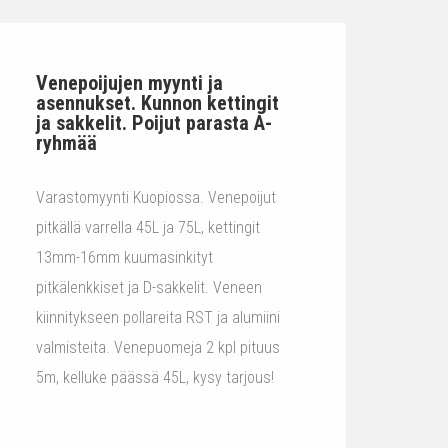
Venepoijujen myynti ja
asennukset. Kunnon kettingit
ja sakkelit. Poijut parasta A-
ryhmää
Varastomyynti Kuopiossa. Venepoijut
pitkällä varrella 45L ja 75L, kettingit
13mm-16mm kuumasinkityt
pitkälenkkiset ja D-sakkelit. Veneen
kiinnitykseen pollareita RST ja alumiini
valmisteita. Venepuomeja 2 kpl pituus
5m, kelluke päässä 45L, kysy tarjous!