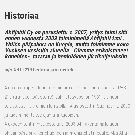
Historiaa
Ahtijahti Oy on perustettu v. 2007, yritys toimi sitä
ennen vuodesta 2003 toiminimellä Ahtijahti t:mi .
Yhtiön pääpaikka on Kuopio, mutta toimimme koko
Vuoksen vesistön alueella.. Olemme erikoistuneet
koneiden-, tavaran ja henkilöiden järvikuljetuksiin.
m/s AHTI 219 historia ja varustelu
Alus on alkuperältään Ruotsin armeijan maihinnousualus TPBS
219 (transportbåt större), valmistusvuosi on 1961, Lidingön
telakkassa Tukholman lähistöllä . Alus ostettiin Suomeen v. 2000
ja tuotiin meriteitse ajamalla Kuopioon.
Alukseen tehtiin muutostöitä v. 2003-04, rakentamalla uusi
ohjaamo/salonki konehuoneen ja miehistöhytin päälle. M/s Ahti