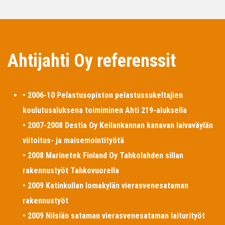
Ahtijahti Oy referenssit
• 2006-10 Pelastusopiston pelastussukeltajien
koulutusaluksena toimiminen Ahti 219-aluksella
• 2007-2008 Destia Oy Keilankannan kanavan laivaväylän
viitoitus- ja maisemointityötä
• 2008 Marinetek Finland Oy Tahkolahden sillan
rakennustyöt Tahkovuorella
• 2009 Katinkullan lomakylän vierasvenesataman
rakennustyöt
• 2009 Nilsiän sataman vierasvenesataman laiturityöt