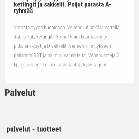
kettingit ja sakkelit. Poijut parasta A-
ryhmää
Varastomyynti Kuopiossa. Venepoijut pitkällä varrella
45L ja 75L, kettingit 13mm-16mm kuumasinkityt
pitkälenkkiset ja D-sakkelit. Veneen kiinnitykseen
pollareita RST ja alumiini valmisteita. Venepuomeja 2
kpl pituus 5m, kelluke päässä 45L, kysy tarjous!
Palvelut
palvelut - tuotteet