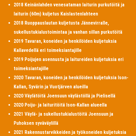
2018 Keinänlahden venesataman laiturin purkutöitä ja
laiturin (60m) kuljetus Kaislastenlahteen
2018 Ruoppauslautan kuljetusta Jännevirralle,
sukellustukialustoimintaa ja vanhan sillan purkutöitä
2019 Tavaran, koneiden ja henkilöiden kuljetuksia
Kallavedellä eri toimeksiantajille
2019 Poijujen asennusta ja laitureiden kuljetuksia eri
toimeksiantajille
2020 Tavaran, koneiden ja henkilöiden kuljetuksia Ison-
Kallan, Syvärin ja Vuotjärven alueilla
2020 Väylätöitä Joensuun väylästöllä ja Pielisellä
2020 Poiju- ja laituritöitä Ison-Kallan alueella
2021 Väylä- ja sukellustukialustöitä Joensuun ja
Puhoksen syväväylillä
2021 Rakennustarvikkeiden ja työkoneiden kuljetuksia