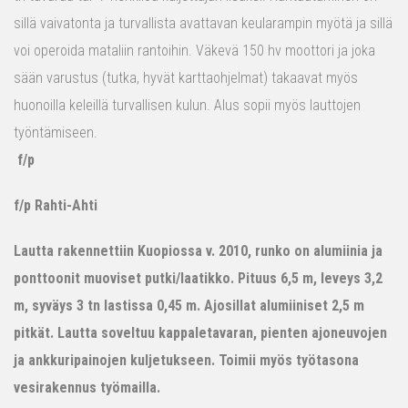
sillä vaivatonta ja turvallista avattavan keularampin myötä ja sillä
voi operoida mataliin rantoihin. Väkevä 150 hv moottori ja joka
sään varustus (tutka, hyvät karttaohjelmat) takaavat myös
huonoilla keleillä turvallisen kulun. Alus sopii myös lauttojen
työntämiseen.
f/p
f/p Rahti-Ahti
Lautta rakennettiin Kuopiossa v. 2010, runko on alumiinia ja
ponttoonit muoviset putki/laatikko. Pituus 6,5 m, leveys 3,2
m, syväys 3 tn lastissa 0,45 m. Ajosillat alumiiniset 2,5 m
pitkät. Lautta soveltuu kappaletavaran, pienten ajoneuvojen
ja ankkuripainojen kuljetukseen. Toimii myös työtasona
vesirakennus työmailla.