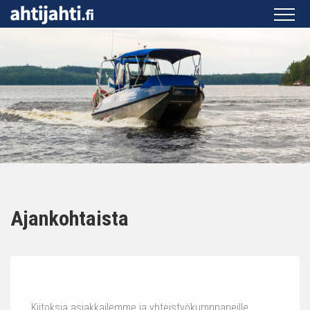
Ajankohtaista
Kiitoksia asiakkailemme ja yhteistyökumppaneille