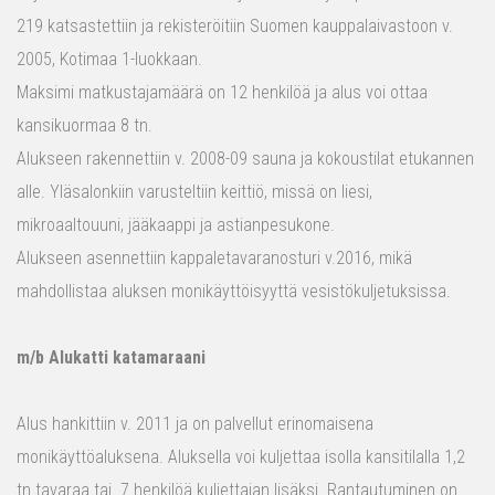
219 katsastettiin ja rekisteröitiin Suomen kauppalaivastoon v.
2005, Kotimaa 1-luokkaan.
Maksimi matkustajamäärä on 12 henkilöä ja alus voi ottaa
kansikuormaa 8 tn.
Alukseen rakennettiin v. 2008-09 sauna ja kokoustilat etukannen
alle. Yläsalonkiin varusteltiin keittiö, missä on liesi,
mikroaaltouuni, jääkaappi ja astianpesukone.
Alukseen asennettiin kappaletavaranosturi v.2016, mikä
mahdollistaa aluksen monikäyttöisyyttä vesistökuljetuksissa.
m/b Alukatti katamaraani
Alus hankittiin v. 2011 ja on palvellut erinomaisena
monikäyttöaluksena. Aluksella voi kuljettaa isolla kansitilalla 1,2
tn tavaraa tai 7 henkilöä kuljettajan lisäksi. Rantautuminen on