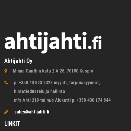
Ahtijahti Oy
Minna Canthin katu 2 A 26, 70100 Kuopio
p. +358 40 823 2328 myynti, tarjouspyynnöt,
hintatiedustelu ja hallinto
m/s Ahti 219 tai m/b Alukatti p. +358 400 174 844
sales@ahtijahti.fi
LINKIT