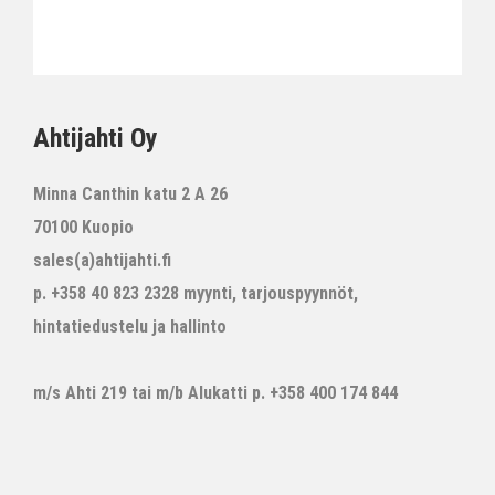
Ahtijahti Oy
Minna Canthin katu 2 A 26
70100 Kuopio
sales(a)ahtijahti.fi
p. +358 40 823 2328 myynti, tarjouspyynnöt,
hintatiedustelu ja hallinto
m/s Ahti 219 tai m/b Alukatti p. +358 400 174 844