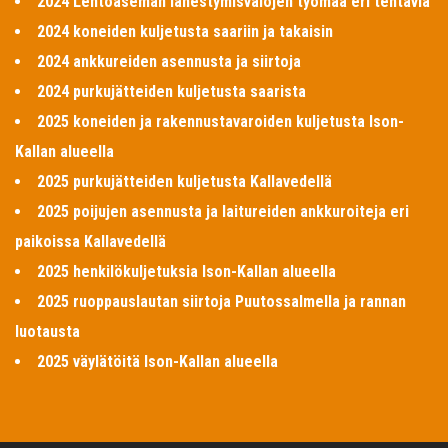
2024 Lentoaseman lähestymisvalojen työmaa eri tehtäviä
2024 koneiden kuljetusta saariin ja takaisin
2024 ankkureiden asennusta ja siirtoja
2024 purkujätteiden kuljetusta saarista
2025 koneiden ja rakennustavaroiden kuljetusta Ison-
Kallan alueella
2025 purkujätteiden kuljetusta Kallavedellä
2025 poijujen asennusta ja laitureiden ankkuroiteja eri
paikoissa Kallavedellä
2025 henkilökuljetuksia Ison-Kallan alueella
2025 ruoppauslautan siirtoja Puutossalmella ja rannan
luotausta
2025 väylätöitä Ison-Kallan alueella