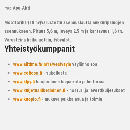
m/p Apu-Ahti
Moottorilla (18 hv)varustettu asennuslautta ankkuripainojen
asennukseen. Pituus 5,6 m, leveys 2,5 m ja kantavuus 1,6 tn.
Varusteina kaikuluotain, työvalot.
Yhteistyökumppanit
www.alltime.fi/infra/vesivayla
väylänhoitoa
www.ceficon.fi
- sukellusta
www.klpy.fi
kuopiolaisia kippareita ja historiaa
www.kuljetusliiketiainen.fi
- nosturi ja lavettikuljetukset
www.kuopio.fi
- mukava paikka asua ja toimia