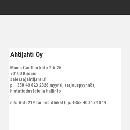
Ahtijahti Oy
Minna Canthin katu 2 A 26
70100 Kuopio
sales(a)ahtijahti.fi
p. +358 40 823 2328 myynti, tarjouspyynnöt,
hintatiedustelu ja hallinto
m/s Ahti 219 tai m/b Alukatti p. +358 400 174 844