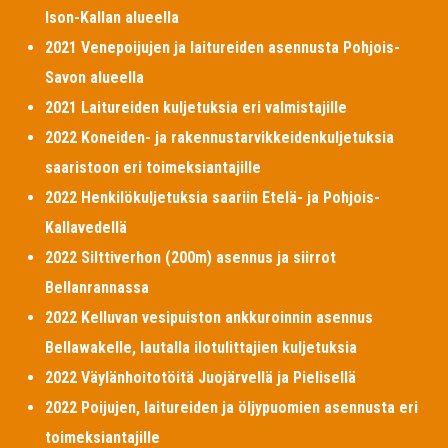
Ison-Kallan alueella
2021 Venepoijujen ja laitureiden asennusta Pohjois-
Savon alueella
2021 Laitureiden kuljetuksia eri valmistajille
2022 Koneiden- ja rakennustarvikkeidenkuljetuksia
saaristoon eri toimeksiantajille
2022 Henkilökuljetuksia saariin Etelä- ja Pohjois-
Kallavedellä
2022 Silttiverhon (200m) asennus ja siirrot
Bellanrannassa
2022 Kelluvan vesipuiston ankkuroinnin asennus
Bellawakelle, lautalla ilotulittajien kuljetuksia
2022 Väylänhoitotöitä Juojärvellä ja Pielisellä
2022 Poijujen, laitureiden ja öljypuomien asennusta eri
toimeksiantajille