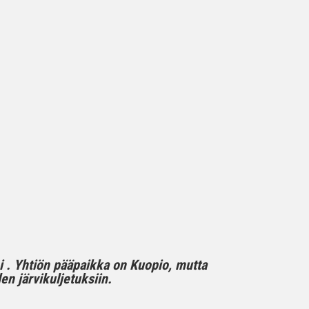
mi . Yhtiön pääpaikka on Kuopio, mutta
n järvikuljetuksiin.