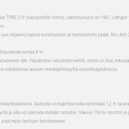
s TPBS 219 (transportbåt större), valmistusvuosi on 1961, Lidingön t
on.
 uusi ohjaamo/salonki konehuoneen ja miehistöhytin päälle. M/s Ahti 2
ttaa kansikuormaa 8 tn.
tukannen alle. Yläsalonkiin varusteltiin keittiö, missä on liesi, mikro
kä mahdollistaa aluksen monikäyttöisyyttä vesistökuljetuksissa.
ikäyttöaluksena. Aluksella voi kuljettaa isolla kansitilalla 1,2 tn tava
yötä ja sillä voi operoida mataliin rantoihin. Väkevä 150 hv moottori ja
us sopii myös lauttojen työntämiseen.