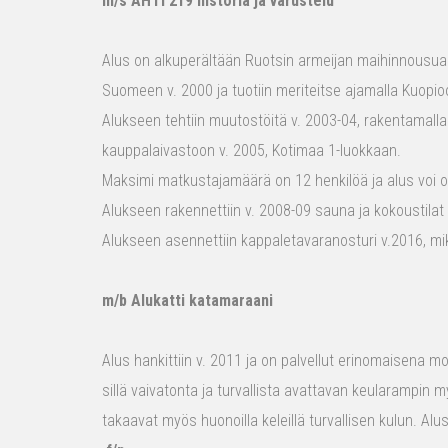
m/s AHTI 219 historia ja varustelu
Alus on alkuperältään Ruotsin armeijan maihinnousualu
Suomeen v. 2000 ja tuotiin meriteitse ajamalla Kuopio
Alukseen tehtiin muutostöitä v. 2003-04, rakentamalla
kauppalaivastoon v. 2005, Kotimaa 1-luokkaan.
Maksimi matkustajamäärä on 12 henkilöä ja alus voi o
Alukseen rakennettiin v. 2008-09 sauna ja kokoustilat e
Alukseen asennettiin kappaletavaranosturi v.2016, mi
m/b Alukatti katamaraani
Alus hankittiin v. 2011 ja on palvellut erinomaisena mon
sillä vaivatonta ja turvallista avattavan keularampin m
takaavat myös huonoilla keleillä turvallisen kulun. Al