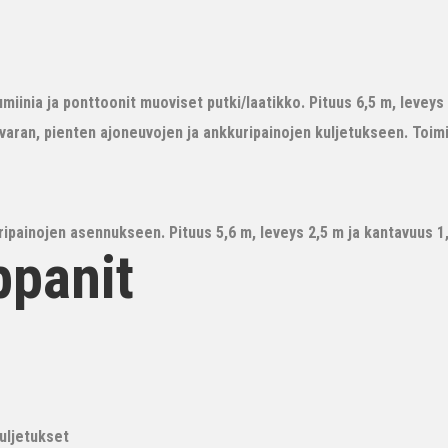
iinia ja ponttoonit muoviset putki/laatikko. Pituus 6,5 m, leveys 3
avaran, pienten ajoneuvojen ja ankkuripainojen kuljetukseen. Toim
ipainojen asennukseen. Pituus 5,6 m, leveys 2,5 m ja kantavuus 1,6
ppanit
kuljetukset