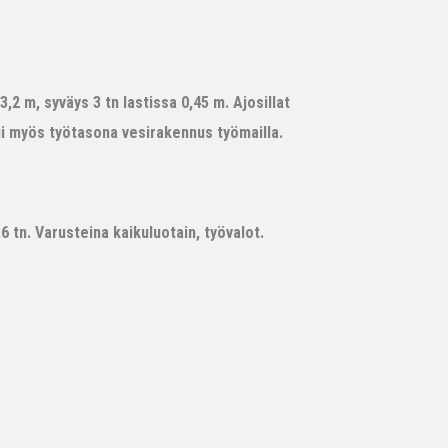
,2 m, syväys 3 tn lastissa 0,45 m. Ajosillat
ii myös työtasona vesirakennus työmailla.
 tn. Varusteina kaikuluotain, työvalot.