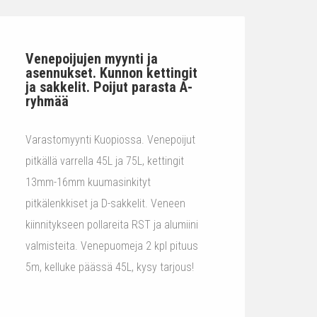
Venepoijujen myynti ja
asennukset. Kunnon kettingit
ja sakkelit. Poijut parasta A-
ryhmää
Varastomyynti Kuopiossa. Venepoijut
pitkällä varrella 45L ja 75L, kettingit
13mm-16mm kuumasinkityt
pitkälenkkiset ja D-sakkelit. Veneen
kiinnitykseen pollareita RST ja alumiini
valmisteita. Venepuomeja 2 kpl pituus
5m, kelluke päässä 45L, kysy tarjous!