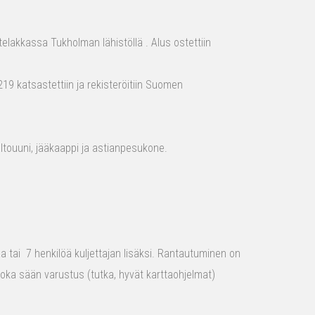
elakkassa Tukholman lähistöllä . Alus ostettiin
19 katsastettiin ja rekisteröitiin Suomen
aaltouuni, jääkaappi ja astianpesukone.
raa tai 7 henkilöä kuljettajan lisäksi. Rantautuminen on
 joka sään varustus (tutka, hyvät karttaohjelmat)