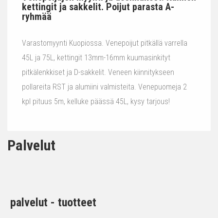
kettingit ja sakkelit. Poijut parasta A-
ryhmää
Varastomyynti Kuopiossa. Venepoijut pitkällä varrella
45L ja 75L, kettingit 13mm-16mm kuumasinkityt
pitkälenkkiset ja D-sakkelit. Veneen kiinnitykseen
pollareita RST ja alumiini valmisteita. Venepuomeja 2
kpl pituus 5m, kelluke päässä 45L, kysy tarjous!
Palvelut
palvelut - tuotteet