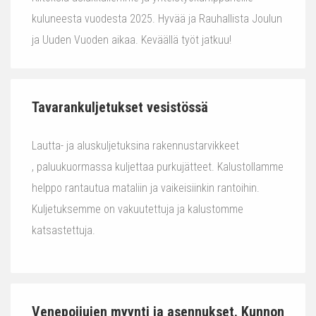
kuluneesta vuodesta 2025. Hyvää ja Rauhallista Joulun
ja Uuden Vuoden aikaa. Keväällä työt jatkuu!
Tavarankuljetukset vesistössä
Lautta- ja aluskuljetuksina rakennustarvikkeet
, paluukuormassa kuljettaa purkujätteet. Kalustollamme
helppo rantautua mataliin ja vaikeisiinkin rantoihin.
Kuljetuksemme on vakuutettuja ja kalustomme
katsastettuja.
Venepoijujen myynti ja asennukset. Kunnon