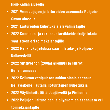
Ison-Kallan alueella
2021 Venepoijujen ja laitureiden asennusta Pohjois-
Savon alueella
2021 Laitureiden kuljetuksia eri valmistajille
2022 Koneiden- ja rakennustarvikkeidenkuljetuksia
saaristoon eri toimeksiantajille
2022 Henkilökuljetuksia saariin Etelä- ja Pohjois-
Kallavedellä
2022 Silttiverhon (200m) asennus ja siirrot
Bellanrannassa
2022 Kelluvan vesipuiston ankkuroinnin asennus
Bellawakelle, lautalla ilotulittajien kuljetuksia
2022 Väylänhoitotöitä Juojärvellä ja Pielisellä
2022 Poijujen, laitureiden ja öljypuomien asennusta eri
toimeksiantajille