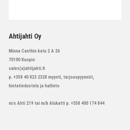
Ahtijahti Oy
Minna Canthin katu 2 A 26
70100 Kuopio
sales(a)ahtijahti.fi
p. +358 40 823 2328 myynti, tarjouspyynnöt,
hintatiedustelu ja hallinto
m/s Ahti 219 tai m/b Alukatti p. +358 400 174 844