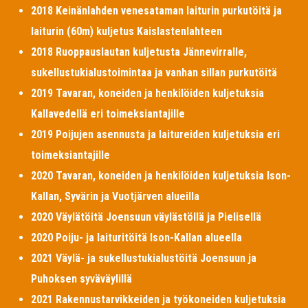
2018 Keinänlahden venesataman laiturin purkutöitä ja
laiturin (60m) kuljetus Kaislastenlahteen
2018 Ruoppauslautan kuljetusta Jännevirralle,
sukellustukialustoimintaa ja vanhan sillan purkutöitä
2019 Tavaran, koneiden ja henkilöiden kuljetuksia
Kallavedellä eri toimeksiantajille
2019 Poijujen asennusta ja laitureiden kuljetuksia eri
toimeksiantajille
2020 Tavaran, koneiden ja henkilöiden kuljetuksia Ison-
Kallan, Syvärin ja Vuotjärven alueilla
2020 Väylätöitä Joensuun väylästöllä ja Pielisellä
2020 Poiju- ja laituritöitä Ison-Kallan alueella
2021 Väylä- ja sukellustukialustöitä Joensuun ja
Puhoksen syväväylillä
2021 Rakennustarvikkeiden ja työkoneiden kuljetuksia