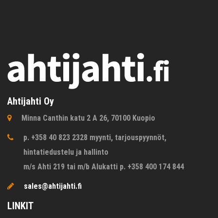
Ahtijahti Oy
Minna Canthin katu 2 A 26, 70100 Kuopio
p. +358 40 823 2328 myynti, tarjouspyynnöt,
hintatiedustelu ja hallinto
m/s Ahti 219 tai m/b Alukatti p. +358 400 174 844
sales@ahtijahti.fi
LINKIT