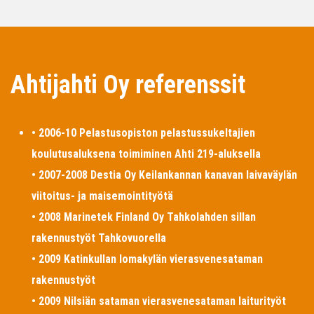
Ahtijahti Oy referenssit
• 2006-10 Pelastusopiston pelastussukeltajien
koulutusaluksena toimiminen Ahti 219-aluksella
• 2007-2008 Destia Oy Keilankannan kanavan laivaväylän
viitoitus- ja maisemointityötä
• 2008 Marinetek Finland Oy Tahkolahden sillan
rakennustyöt Tahkovuorella
• 2009 Katinkullan lomakylän vierasvenesataman
rakennustyöt
• 2009 Nilsiän sataman vierasvenesataman laiturityöt