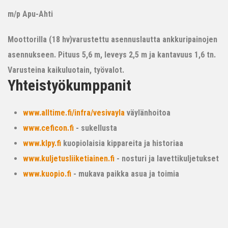
m/p Apu-Ahti
Moottorilla (18 hv)varustettu asennuslautta ankkuripainojen
asennukseen. Pituus 5,6 m, leveys 2,5 m ja kantavuus 1,6 tn.
Varusteina kaikuluotain, työvalot.
Yhteistyökumppanit
www.alltime.fi/infra/vesivayla
väylänhoitoa
www.ceficon.fi
- sukellusta
www.klpy.fi
kuopiolaisia kippareita ja historiaa
www.kuljetusliiketiainen.fi
- nosturi ja lavettikuljetukset
www.kuopio.fi
- mukava paikka asua ja toimia