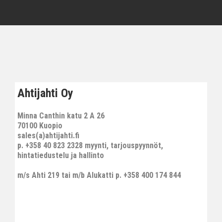
Ahtijahti Oy
Minna Canthin katu 2 A 26
70100 Kuopio
sales(a)ahtijahti.fi
p. +358 40 823 2328 myynti, tarjouspyynnöt,
hintatiedustelu ja hallinto
m/s Ahti 219 tai m/b Alukatti p. +358 400 174 844