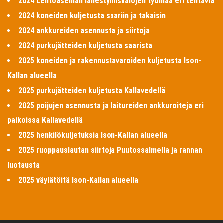
2024 Lentoaseman lähestymisvalojen työmaa eri tehtäviä
2024 koneiden kuljetusta saariin ja takaisin
2024 ankkureiden asennusta ja siirtoja
2024 purkujätteiden kuljetusta saarista
2025 koneiden ja rakennustavaroiden kuljetusta Ison-
Kallan alueella
2025 purkujätteiden kuljetusta Kallavedellä
2025 poijujen asennusta ja laitureiden ankkuroiteja eri
paikoissa Kallavedellä
2025 henkilökuljetuksia Ison-Kallan alueella
2025 ruoppauslautan siirtoja Puutossalmella ja rannan
luotausta
2025 väylätöitä Ison-Kallan alueella