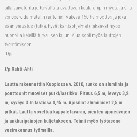
sillä vaivatonta ja turvallista avattavan keularampin myötä ja sillä
voi operoida mataliin rantoihin. Väkevä 150 hv moottori ja joka
sään varustus (tutka, hyvät karttaohjelmat) takaavat myös
huonoilla keleillä turvallisen kulun. Alus sopii myös lauttojen
työntämiseen.
f/p
f/p Rahti-Ahti
Lautta rakennettiin Kuopiossa v. 2010, runko on alumiinia ja
ponttoonit muoviset putki/laatikko. Pituus 6,5 m, leveys 3,2
m, syväys 3 tn lastissa 0,45 m. Ajosillat alumiiniset 2,5 m
pitkät. Lautta soveltuu kappaletavaran, pienten ajoneuvojen
ja ankkuripainojen kuljetukseen. Toimii myös työtasona
vesirakennus työmailla.