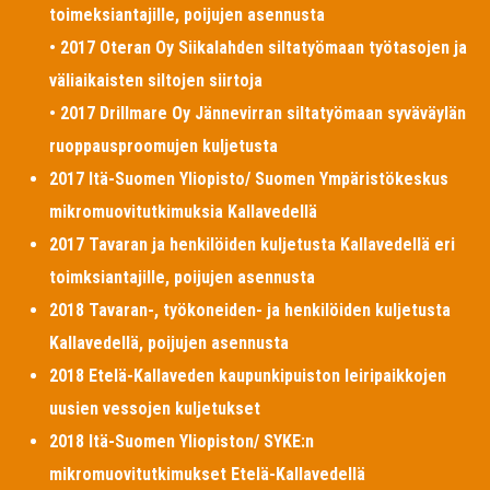
toimeksiantajille, poijujen asennusta
• 2017 Oteran Oy Siikalahden siltatyömaan työtasojen ja
väliaikaisten siltojen siirtoja
• 2017 Drillmare Oy Jännevirran siltatyömaan syväväylän
ruoppausproomujen kuljetusta
2017 Itä-Suomen Yliopisto/ Suomen Ympäristökeskus
mikromuovitutkimuksia Kallavedellä
2017 Tavaran ja henkilöiden kuljetusta Kallavedellä eri
toimksiantajille, poijujen asennusta
2018 Tavaran-, työkoneiden- ja henkilöiden kuljetusta
Kallavedellä, poijujen asennusta
2018 Etelä-Kallaveden kaupunkipuiston leiripaikkojen
uusien vessojen kuljetukset
2018 Itä-Suomen Yliopiston/ SYKE:n
mikromuovitutkimukset Etelä-Kallavedellä