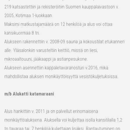
219 katsastettiin ja rekisteröitiin Suomen kauppalaivastoon v.
2005, Kotimaa 1-luokkaan.
Maksimi matkustajamäärä on 12 henkilöä ja alus voi ottaa
kansikuormaa 8 tn.
Alukseen rakennettiin v. 2008-09 sauna ja kokoustilat etukannen
alle. Yläsalonkiin varusteltiin keittiö, missä on liesi,
mikroaaltouuni, jääkaappi ja astianpesukone.
Alukseen asennettiin kappaletavaranosturi v.2016, mikä
mahdollistaa aluksen monikäyttöisyyttä vesistökuljetuksissa.
m/b Alukatti katamaraani
Alus hankittiin v. 2011 ja on palvellut erinomaisena
monikäyttöaluksena. Aluksella voi kuljettaa isolla kansitilalla 1,2
tn tavaraa tai 7 henkilöä kuljettajan lisäksi. Rantautuminen on