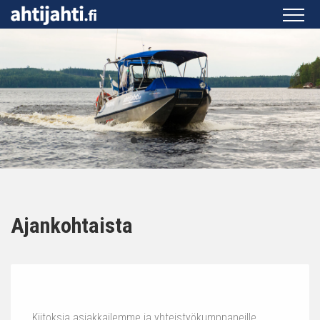
Ajankohtaista
Kiitoksia asiakkailemme ja yhteistyökumppaneille