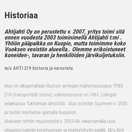
Historiaa
Ahtijahti Oy on perustettu v. 2007, yritys toimi sitä
ennen vuodesta 2003 toiminimellä Ahtijahti t:mi .
Yhtiön pääpaikka on Kuopio, mutta toimimme koko
Vuoksen vesistön alueella.. Olemme erikoistuneet
koneiden-, tavaran ja henkilöiden järvikuljetuksiin.
m/s AHTI 219 historia ja varustelu
Alus on alkuperältään Ruotsin armeijan maihinnousualus TPBS
219 (transportbåt större), valmistusvuosi on 1961, Lidingön
telakkassa Tukholman lähistöllä . Alus ostettiin Suomeen v. 2000
ja tuotiin meriteitse ajamalla Kuopioon.
Alukseen tehtiin muutostöitä v. 2003-04, rakentamalla uusi
ohjaamo/salonki konehuoneen ja miehistöhytin päälle. M/s Ahti