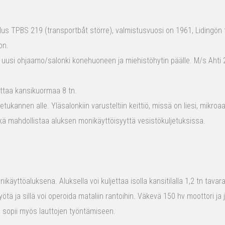
s TPBS 219 (transportbåt större), valmistusvuosi on 1961, Lidingön t
on.
 uusi ohjaamo/salonki konehuoneen ja miehistöhytin päälle. M/s Ahti 2
ttaa kansikuormaa 8 tn.
tukannen alle. Yläsalonkiin varusteltiin keittiö, missä on liesi, mikro
kä mahdollistaa aluksen monikäyttöisyyttä vesistökuljetuksissa.
ikäyttöaluksena. Aluksella voi kuljettaa isolla kansitilalla 1,2 tn tava
yötä ja sillä voi operoida mataliin rantoihin. Väkevä 150 hv moottori ja
us sopii myös lauttojen työntämiseen.