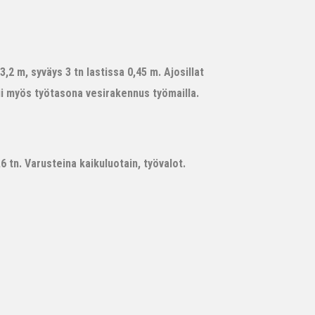
,2 m, syväys 3 tn lastissa 0,45 m. Ajosillat
ii myös työtasona vesirakennus työmailla.
 tn. Varusteina kaikuluotain, työvalot.