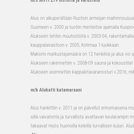
m/s AHTI 219 historia ja varustelu
Alus on alkuperältään Ruotsin armeijan maihinnousualu
Suomeen v. 2000 ja tuotiin meriteitse ajamalla Kuopio
Alukseen tehtiin muutostöitä v. 2003-04, rakentamalla
kauppalaivastoon v. 2005, Kotimaa 1-luokkaan.
Maksimi matkustajamäärä on 12 henkilöä ja alus voi o
Alukseen rakennettiin v. 2008-09 sauna ja kokoustilat e
Alukseen asennettiin kappaletavaranosturi v.2016, mi
m/b Alukatti katamaraani
Alus hankittiin v. 2011 ja on palvellut erinomaisena mon
sillä vaivatonta ja turvallista avattavan keularampin m
takaavat myös huonoilla keleillä turvallisen kulun. Al