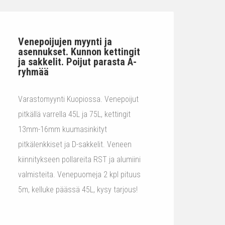
Venepoijujen myynti ja
asennukset. Kunnon kettingit
ja sakkelit. Poijut parasta A-
ryhmää
Varastomyynti Kuopiossa. Venepoijut
pitkällä varrella 45L ja 75L, kettingit
13mm-16mm kuumasinkityt
pitkälenkkiset ja D-sakkelit. Veneen
kiinnitykseen pollareita RST ja alumiini
valmisteita. Venepuomeja 2 kpl pituus
5m, kelluke päässä 45L, kysy tarjous!