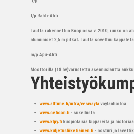
f/p
f/p Rahti-Ahti
Lautta rakennettiin Kuopiossa v. 2010, runko on alum
alumiiniset 2,5 m pitkät. Lautta soveltuu kappalet
m/p Apu-Ahti
Moottorilla (18 hv)varustettu asennuslautta ankkur
Yhteistyökum
www.alltime.fi/infra/vesivayla
väylänhoitoa
www.ceficon.fi
- sukellusta
www.klpy.fi
kuopiolaisia kippareita ja historiaa
www.kuljetusliiketiainen.fi
- nosturi ja lavetti