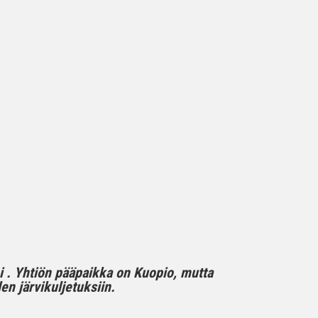
mi . Yhtiön pääpaikka on Kuopio, mutta
n järvikuljetuksiin.