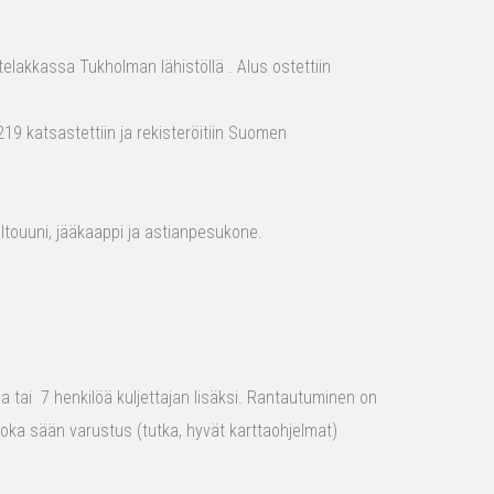
elakkassa Tukholman lähistöllä . Alus ostettiin
19 katsastettiin ja rekisteröitiin Suomen
aaltouuni, jääkaappi ja astianpesukone.
raa tai 7 henkilöä kuljettajan lisäksi. Rantautuminen on
 joka sään varustus (tutka, hyvät karttaohjelmat)