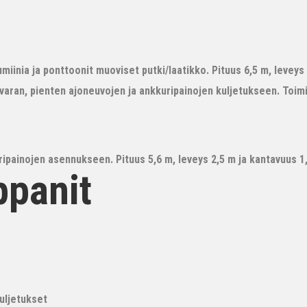
iinia ja ponttoonit muoviset putki/laatikko. Pituus 6,5 m, leveys 3
avaran, pienten ajoneuvojen ja ankkuripainojen kuljetukseen. Toim
ipainojen asennukseen. Pituus 5,6 m, leveys 2,5 m ja kantavuus 1,6
ppanit
kuljetukset