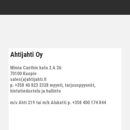
Ahtijahti Oy
Minna Canthin katu 2 A 26
70100 Kuopio
sales(a)ahtijahti.fi
p. +358 40 823 2328 myynti, tarjouspyynnöt,
hintatiedustelu ja hallinto
m/s Ahti 219 tai m/b Alukatti p. +358 400 174 844