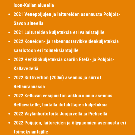
Ison-Kallan alueella
2021 Venepoijujen ja laitureiden asennusta Pohjois-
Savon alueella
2021 Laitureiden kuljetuksia eri valmistajille
2022 Koneiden- ja rakennustarvikkeidenkuljetuksia
saaristoon eri toimeksiantajille
2022 Henkilökuljetuksia saariin Etelä- ja Pohjois-
Kallavedellä
2022 Silttiverhon (200m) asennus ja siirrot
Bellanrannassa
2022 Kelluvan vesipuiston ankkuroinnin asennus
Bellawakelle, lautalla ilotulittajien kuljetuksia
2022 Väylänhoitotöitä Juojärvellä ja Pielisellä
2022 Poijujen, laitureiden ja öljypuomien asennusta eri
toimeksiantajille