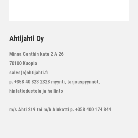
Ahtijahti Oy
Minna Canthin katu 2 A 26
70100 Kuopio
sales(a)ahtijahti.fi
p. +358 40 823 2328 myynti, tarjouspyynnöt,
hintatiedustelu ja hallinto
m/s Ahti 219 tai m/b Alukatti p. +358 400 174 844