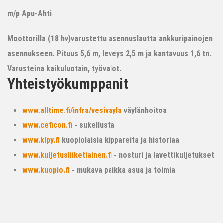
m/p Apu-Ahti
Moottorilla (18 hv)varustettu asennuslautta ankkuripainojen
asennukseen. Pituus 5,6 m, leveys 2,5 m ja kantavuus 1,6 tn.
Varusteina kaikuluotain, työvalot.
Yhteistyökumppanit
www.alltime.fi/infra/vesivayla
väylänhoitoa
www.ceficon.fi
- sukellusta
www.klpy.fi
kuopiolaisia kippareita ja historiaa
www.kuljetusliiketiainen.fi
- nosturi ja lavettikuljetukset
www.kuopio.fi
- mukava paikka asua ja toimia