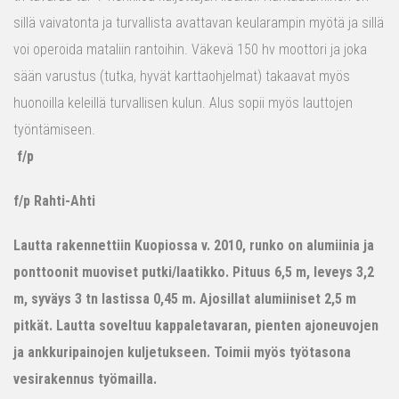
sillä vaivatonta ja turvallista avattavan keularampin myötä ja sillä
voi operoida mataliin rantoihin. Väkevä 150 hv moottori ja joka
sään varustus (tutka, hyvät karttaohjelmat) takaavat myös
huonoilla keleillä turvallisen kulun. Alus sopii myös lauttojen
työntämiseen.
f/p
f/p Rahti-Ahti
Lautta rakennettiin Kuopiossa v. 2010, runko on alumiinia ja
ponttoonit muoviset putki/laatikko. Pituus 6,5 m, leveys 3,2
m, syväys 3 tn lastissa 0,45 m. Ajosillat alumiiniset 2,5 m
pitkät. Lautta soveltuu kappaletavaran, pienten ajoneuvojen
ja ankkuripainojen kuljetukseen. Toimii myös työtasona
vesirakennus työmailla.