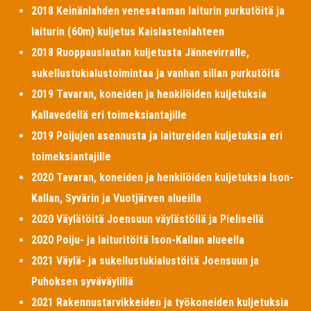
2018 Keinänlahden venesataman laiturin purkutöitä ja
laiturin (60m) kuljetus Kaislastenlahteen
2018 Ruoppauslautan kuljetusta Jännevirralle,
sukellustukialustoimintaa ja vanhan sillan purkutöitä
2019 Tavaran, koneiden ja henkilöiden kuljetuksia
Kallavedellä eri toimeksiantajille
2019 Poijujen asennusta ja laitureiden kuljetuksia eri
toimeksiantajille
2020 Tavaran, koneiden ja henkilöiden kuljetuksia Ison-
Kallan, Syvärin ja Vuotjärven alueilla
2020 Väylätöitä Joensuun väylästöllä ja Pielisellä
2020 Poiju- ja laituritöitä Ison-Kallan alueella
2021 Väylä- ja sukellustukialustöitä Joensuun ja
Puhoksen syväväylillä
2021 Rakennustarvikkeiden ja työkoneiden kuljetuksia