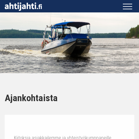
Ajankohtaista
Kiitoksia asiakkailemme ja yhteistyökumppaneille