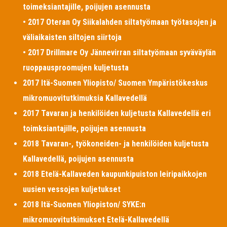
toimeksiantajille, poijujen asennusta
• 2017 Oteran Oy Siikalahden siltatyömaan työtasojen ja
väliaikaisten siltojen siirtoja
• 2017 Drillmare Oy Jännevirran siltatyömaan syväväylän
ruoppausproomujen kuljetusta
2017 Itä-Suomen Yliopisto/ Suomen Ympäristökeskus
mikromuovitutkimuksia Kallavedellä
2017 Tavaran ja henkilöiden kuljetusta Kallavedellä eri
toimksiantajille, poijujen asennusta
2018 Tavaran-, työkoneiden- ja henkilöiden kuljetusta
Kallavedellä, poijujen asennusta
2018 Etelä-Kallaveden kaupunkipuiston leiripaikkojen
uusien vessojen kuljetukset
2018 Itä-Suomen Yliopiston/ SYKE:n
mikromuovitutkimukset Etelä-Kallavedellä