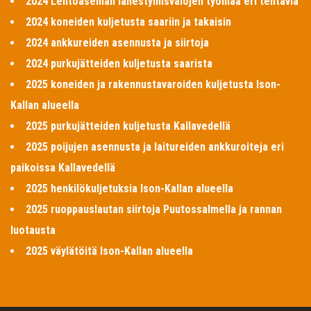
2024 Lentoaseman lähestymisvalojen työmaa eri tehtäviä
2024 koneiden kuljetusta saariin ja takaisin
2024 ankkureiden asennusta ja siirtoja
2024 purkujätteiden kuljetusta saarista
2025 koneiden ja rakennustavaroiden kuljetusta Ison-
Kallan alueella
2025 purkujätteiden kuljetusta Kallavedellä
2025 poijujen asennusta ja laitureiden ankkuroiteja eri
paikoissa Kallavedellä
2025 henkilökuljetuksia Ison-Kallan alueella
2025 ruoppauslautan siirtoja Puutossalmella ja rannan
luotausta
2025 väylätöitä Ison-Kallan alueella