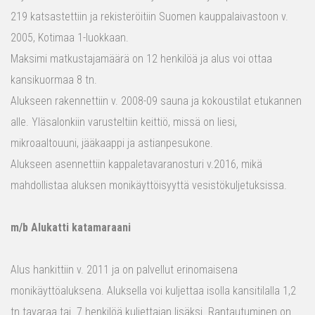
219 katsastettiin ja rekisteröitiin Suomen kauppalaivastoon v.
2005, Kotimaa 1-luokkaan.
Maksimi matkustajamäärä on 12 henkilöä ja alus voi ottaa
kansikuormaa 8 tn.
Alukseen rakennettiin v. 2008-09 sauna ja kokoustilat etukannen
alle. Yläsalonkiin varusteltiin keittiö, missä on liesi,
mikroaaltouuni, jääkaappi ja astianpesukone.
Alukseen asennettiin kappaletavaranosturi v.2016, mikä
mahdollistaa aluksen monikäyttöisyyttä vesistökuljetuksissa.
m/b Alukatti katamaraani
Alus hankittiin v. 2011 ja on palvellut erinomaisena
monikäyttöaluksena. Aluksella voi kuljettaa isolla kansitilalla 1,2
tn tavaraa tai 7 henkilöä kuljettajan lisäksi. Rantautuminen on