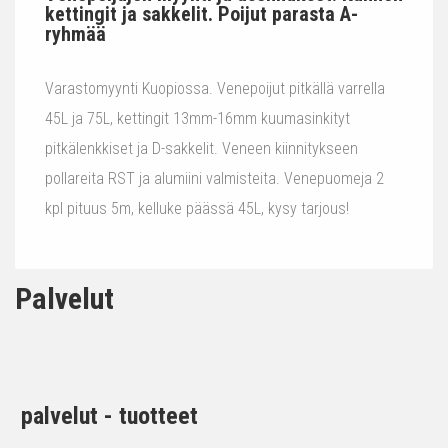
kettingit ja sakkelit. Poijut parasta A-
ryhmää
Varastomyynti Kuopiossa. Venepoijut pitkällä varrella
45L ja 75L, kettingit 13mm-16mm kuumasinkityt
pitkälenkkiset ja D-sakkelit. Veneen kiinnitykseen
pollareita RST ja alumiini valmisteita. Venepuomeja 2
kpl pituus 5m, kelluke päässä 45L, kysy tarjous!
Palvelut
palvelut - tuotteet