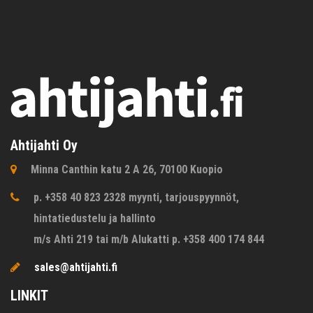
Ahtijahti Oy
Minna Canthin katu 2 A 26, 70100 Kuopio
p. +358 40 823 2328 myynti, tarjouspyynnöt,
hintatiedustelu ja hallinto
m/s Ahti 219 tai m/b Alukatti p. +358 400 174 844
sales@ahtijahti.fi
LINKIT