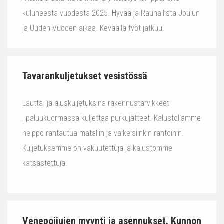
kuluneesta vuodesta 2025. Hyvää ja Rauhallista Joulun
ja Uuden Vuoden aikaa. Keväällä työt jatkuu!
Tavarankuljetukset vesistössä
Lautta- ja aluskuljetuksina rakennustarvikkeet
, paluukuormassa kuljettaa purkujätteet. Kalustollamme
helppo rantautua mataliin ja vaikeisiinkin rantoihin.
Kuljetuksemme on vakuutettuja ja kalustomme
katsastettuja.
Venepoijujen myynti ja asennukset. Kunnon