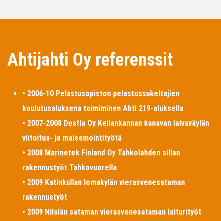
Ahtijahti Oy referenssit
• 2006-10 Pelastusopiston pelastussukeltajien
koulutusaluksena toimiminen Ahti 219-aluksella
• 2007-2008 Destia Oy Keilankannan kanavan laivaväylän
viitoitus- ja maisemointityötä
• 2008 Marinetek Finland Oy Tahkolahden sillan
rakennustyöt Tahkovuorella
• 2009 Katinkullan lomakylän vierasvenesataman
rakennustyöt
• 2009 Nilsiän sataman vierasvenesataman laiturityöt