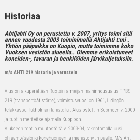
Historiaa
Ahtijahti Oy on perustettu v. 2007, yritys toimi sitä
ennen vuodesta 2003 toiminimellä Ahtijahti t:mi .
Yhtiön pääpaikka on Kuopio, mutta toimimme koko
Vuoksen vesistön alueella.. Olemme erikoistuneet
koneiden-, tavaran ja henkilöiden järvikuljetuksiin.
m/s AHTI 219 historia ja varustelu
Alus on alkuperältään Ruotsin armeijan maihinnousualus TPBS
219 (transportbåt större), valmistusvuosi on 1961, Lidingön
telakkassa Tukholman lähistöllä . Alus ostettiin Suomeen v. 2000
ja tuotiin meriteitse ajamalla Kuopioon.
Alukseen tehtiin muutostöitä v. 2003-04, rakentamalla uusi
ohjaamo/salonki konehuoneen ja miehistöhytin päälle. M/s Ahti