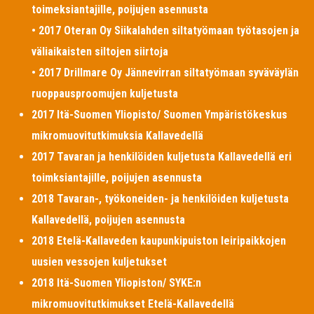
toimeksiantajille, poijujen asennusta
• 2017 Oteran Oy Siikalahden siltatyömaan työtasojen ja
väliaikaisten siltojen siirtoja
• 2017 Drillmare Oy Jännevirran siltatyömaan syväväylän
ruoppausproomujen kuljetusta
2017 Itä-Suomen Yliopisto/ Suomen Ympäristökeskus
mikromuovitutkimuksia Kallavedellä
2017 Tavaran ja henkilöiden kuljetusta Kallavedellä eri
toimksiantajille, poijujen asennusta
2018 Tavaran-, työkoneiden- ja henkilöiden kuljetusta
Kallavedellä, poijujen asennusta
2018 Etelä-Kallaveden kaupunkipuiston leiripaikkojen
uusien vessojen kuljetukset
2018 Itä-Suomen Yliopiston/ SYKE:n
mikromuovitutkimukset Etelä-Kallavedellä