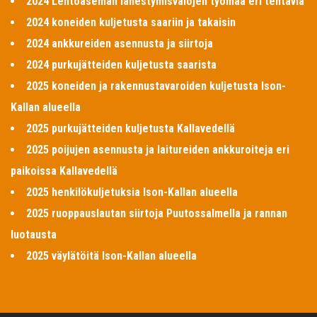
2024 Lentoaseman lähestymisvalojen työmaa eri tehtäviä
2024 koneiden kuljetusta saariin ja takaisin
2024 ankkureiden asennusta ja siirtoja
2024 purkujätteiden kuljetusta saarista
2025 koneiden ja rakennustavaroiden kuljetusta Ison-
Kallan alueella
2025 purkujätteiden kuljetusta Kallavedellä
2025 poijujen asennusta ja laitureiden ankkuroiteja eri
paikoissa Kallavedellä
2025 henkilökuljetuksia Ison-Kallan alueella
2025 ruoppauslautan siirtoja Puutossalmella ja rannan
luotausta
2025 väylätöitä Ison-Kallan alueella