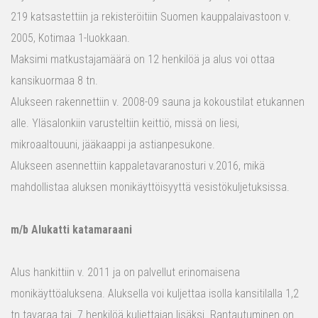
219 katsastettiin ja rekisteröitiin Suomen kauppalaivastoon v.
2005, Kotimaa 1-luokkaan.
Maksimi matkustajamäärä on 12 henkilöä ja alus voi ottaa
kansikuormaa 8 tn.
Alukseen rakennettiin v. 2008-09 sauna ja kokoustilat etukannen
alle. Yläsalonkiin varusteltiin keittiö, missä on liesi,
mikroaaltouuni, jääkaappi ja astianpesukone.
Alukseen asennettiin kappaletavaranosturi v.2016, mikä
mahdollistaa aluksen monikäyttöisyyttä vesistökuljetuksissa.
m/b Alukatti katamaraani
Alus hankittiin v. 2011 ja on palvellut erinomaisena
monikäyttöaluksena. Aluksella voi kuljettaa isolla kansitilalla 1,2
tn tavaraa tai 7 henkilöä kuljettajan lisäksi. Rantautuminen on