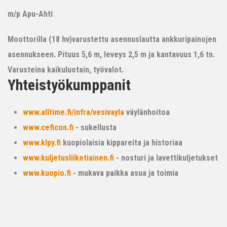
m/p Apu-Ahti
Moottorilla (18 hv)varustettu asennuslautta ankkuripainojen
asennukseen. Pituus 5,6 m, leveys 2,5 m ja kantavuus 1,6 tn.
Varusteina kaikuluotain, työvalot.
Yhteistyökumppanit
www.alltime.fi/infra/vesivayla
väylänhoitoa
www.ceficon.fi
- sukellusta
www.klpy.fi
kuopiolaisia kippareita ja historiaa
www.kuljetusliiketiainen.fi
- nosturi ja lavettikuljetukset
www.kuopio.fi
- mukava paikka asua ja toimia