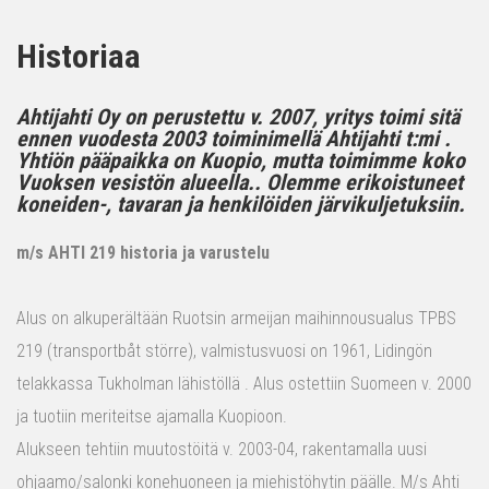
Historiaa
Ahtijahti Oy on perustettu v. 2007, yritys toimi sitä
ennen vuodesta 2003 toiminimellä Ahtijahti t:mi .
Yhtiön pääpaikka on Kuopio, mutta toimimme koko
Vuoksen vesistön alueella.. Olemme erikoistuneet
koneiden-, tavaran ja henkilöiden järvikuljetuksiin.
m/s AHTI 219 historia ja varustelu
Alus on alkuperältään Ruotsin armeijan maihinnousualus TPBS
219 (transportbåt större), valmistusvuosi on 1961, Lidingön
telakkassa Tukholman lähistöllä . Alus ostettiin Suomeen v. 2000
ja tuotiin meriteitse ajamalla Kuopioon.
Alukseen tehtiin muutostöitä v. 2003-04, rakentamalla uusi
ohjaamo/salonki konehuoneen ja miehistöhytin päälle. M/s Ahti