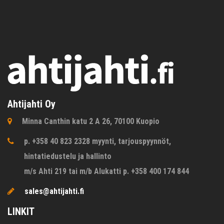
Ahtijahti Oy
Minna Canthin katu 2 A 26, 70100 Kuopio
p. +358 40 823 2328 myynti, tarjouspyynnöt,
hintatiedustelu ja hallinto
m/s Ahti 219 tai m/b Alukatti p. +358 400 174 844
sales@ahtijahti.fi
LINKIT