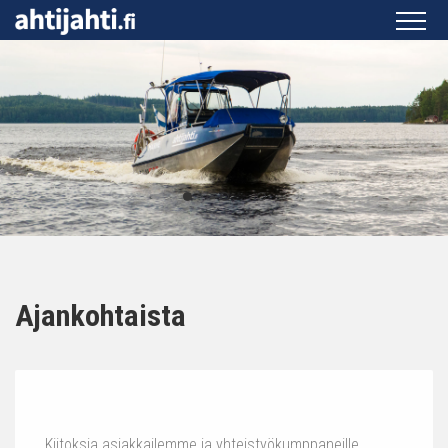
Ajankohtaista
Kiitoksia asiakkailemme ja yhteistyökumppaneille