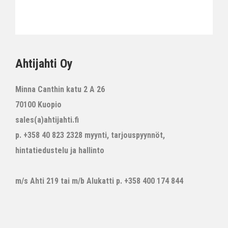
Ahtijahti Oy
Minna Canthin katu 2 A 26
70100 Kuopio
sales(a)ahtijahti.fi
p. +358 40 823 2328 myynti, tarjouspyynnöt,
hintatiedustelu ja hallinto
m/s Ahti 219 tai m/b Alukatti p. +358 400 174 844