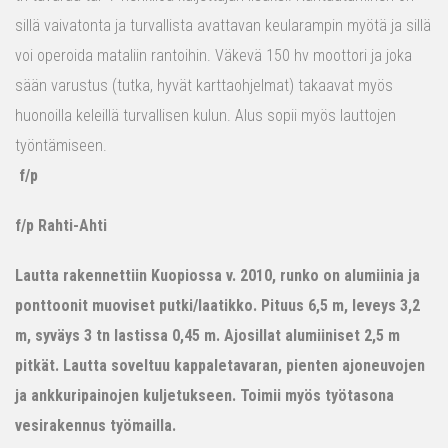
sillä vaivatonta ja turvallista avattavan keularampin myötä ja sillä
voi operoida mataliin rantoihin. Väkevä 150 hv moottori ja joka
sään varustus (tutka, hyvät karttaohjelmat) takaavat myös
huonoilla keleillä turvallisen kulun. Alus sopii myös lauttojen
työntämiseen.
f/p
f/p Rahti-Ahti
Lautta rakennettiin Kuopiossa v. 2010, runko on alumiinia ja
ponttoonit muoviset putki/laatikko. Pituus 6,5 m, leveys 3,2
m, syväys 3 tn lastissa 0,45 m. Ajosillat alumiiniset 2,5 m
pitkät. Lautta soveltuu kappaletavaran, pienten ajoneuvojen
ja ankkuripainojen kuljetukseen. Toimii myös työtasona
vesirakennus työmailla.