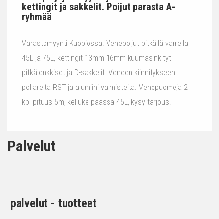
kettingit ja sakkelit. Poijut parasta A-
ryhmää
Varastomyynti Kuopiossa. Venepoijut pitkällä varrella
45L ja 75L, kettingit 13mm-16mm kuumasinkityt
pitkälenkkiset ja D-sakkelit. Veneen kiinnitykseen
pollareita RST ja alumiini valmisteita. Venepuomeja 2
kpl pituus 5m, kelluke päässä 45L, kysy tarjous!
Palvelut
palvelut - tuotteet