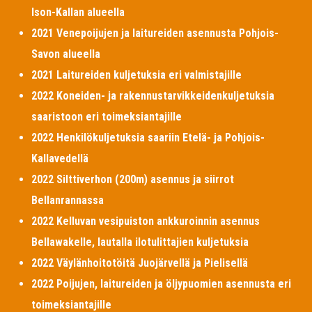
Ison-Kallan alueella
2021 Venepoijujen ja laitureiden asennusta Pohjois-
Savon alueella
2021 Laitureiden kuljetuksia eri valmistajille
2022 Koneiden- ja rakennustarvikkeidenkuljetuksia
saaristoon eri toimeksiantajille
2022 Henkilökuljetuksia saariin Etelä- ja Pohjois-
Kallavedellä
2022 Silttiverhon (200m) asennus ja siirrot
Bellanrannassa
2022 Kelluvan vesipuiston ankkuroinnin asennus
Bellawakelle, lautalla ilotulittajien kuljetuksia
2022 Väylänhoitotöitä Juojärvellä ja Pielisellä
2022 Poijujen, laitureiden ja öljypuomien asennusta eri
toimeksiantajille