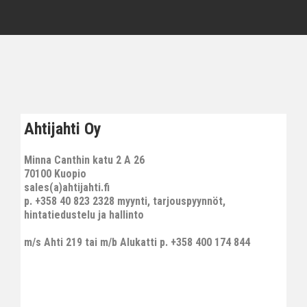
Ahtijahti Oy
Minna Canthin katu 2 A 26
70100 Kuopio
sales(a)ahtijahti.fi
p. +358 40 823 2328 myynti, tarjouspyynnöt,
hintatiedustelu ja hallinto
m/s Ahti 219 tai m/b Alukatti p. +358 400 174 844