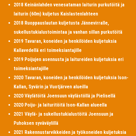
2018 Keinänlahden venesataman laiturin purkutöitä ja
laiturin (60m) kuljetus Kaislastenlahteen
2018 Ruoppauslautan kuljetusta Jännevirralle,
sukellustukialustoimintaa ja vanhan sillan purkutöitä
2019 Tavaran, koneiden ja henkilöiden kuljetuksia
Kallavedellä eri toimeksiantajille
2019 Poijujen asennusta ja laitureiden kuljetuksia eri
toimeksiantajille
2020 Tavaran, koneiden ja henkilöiden kuljetuksia Ison-
Kallan, Syvärin ja Vuotjärven alueilla
2020 Väylätöitä Joensuun väylästöllä ja Pielisellä
2020 Poiju- ja laituritöitä Ison-Kallan alueella
2021 Väylä- ja sukellustukialustöitä Joensuun ja
Puhoksen syväväylillä
2021 Rakennustarvikkeiden ja työkoneiden kuljetuksia