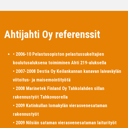
Ahtijahti Oy referenssit
• 2006-10 Pelastusopiston pelastussukeltajien
koulutusaluksena toimiminen Ahti 219-aluksella
• 2007-2008 Destia Oy Keilankannan kanavan laivaväylän
viitoitus- ja maisemointityötä
• 2008 Marinetek Finland Oy Tahkolahden sillan
rakennustyöt Tahkovuorella
• 2009 Katinkullan lomakylän vierasvenesataman
rakennustyöt
• 2009 Nilsiän sataman vierasvenesataman laiturityöt