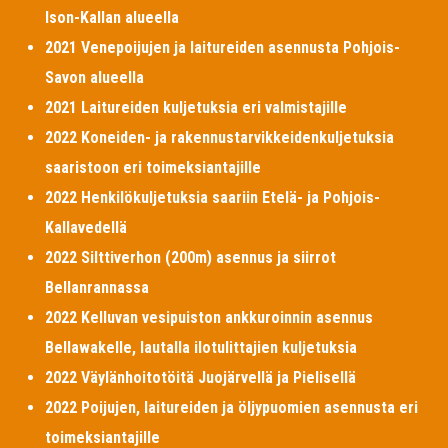
Ison-Kallan alueella
2021 Venepoijujen ja laitureiden asennusta Pohjois-
Savon alueella
2021 Laitureiden kuljetuksia eri valmistajille
2022 Koneiden- ja rakennustarvikkeidenkuljetuksia
saaristoon eri toimeksiantajille
2022 Henkilökuljetuksia saariin Etelä- ja Pohjois-
Kallavedellä
2022 Silttiverhon (200m) asennus ja siirrot
Bellanrannassa
2022 Kelluvan vesipuiston ankkuroinnin asennus
Bellawakelle, lautalla ilotulittajien kuljetuksia
2022 Väylänhoitotöitä Juojärvellä ja Pielisellä
2022 Poijujen, laitureiden ja öljypuomien asennusta eri
toimeksiantajille