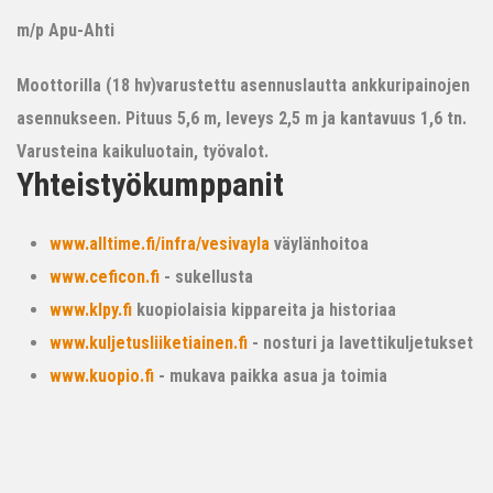
m/p Apu-Ahti
Moottorilla (18 hv)varustettu asennuslautta ankkuripainojen
asennukseen. Pituus 5,6 m, leveys 2,5 m ja kantavuus 1,6 tn.
Varusteina kaikuluotain, työvalot.
Yhteistyökumppanit
www.alltime.fi/infra/vesivayla
väylänhoitoa
www.ceficon.fi
- sukellusta
www.klpy.fi
kuopiolaisia kippareita ja historiaa
www.kuljetusliiketiainen.fi
- nosturi ja lavettikuljetukset
www.kuopio.fi
- mukava paikka asua ja toimia