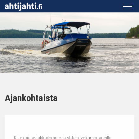
Ajankohtaista
Kiitoksia asiakkailemme ja yhteistyökumppaneille