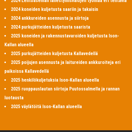
2024 Lentoaseman lähestymisvalojen työmaa eri tehtäviä
2024 koneiden kuljetusta saariin ja takaisin
2024 ankkureiden asennusta ja siirtoja
2024 purkujätteiden kuljetusta saarista
2025 koneiden ja rakennustavaroiden kuljetusta Ison-
Kallan alueella
2025 purkujätteiden kuljetusta Kallavedellä
2025 poijujen asennusta ja laitureiden ankkuroiteja eri
paikoissa Kallavedellä
2025 henkilökuljetuksia Ison-Kallan alueella
2025 ruoppauslautan siirtoja Puutossalmella ja rannan
luotausta
2025 väylätöitä Ison-Kallan alueella