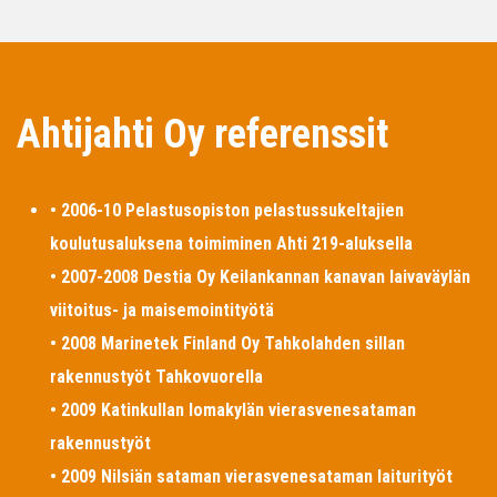
Ahtijahti Oy referenssit
• 2006-10 Pelastusopiston pelastussukeltajien
koulutusaluksena toimiminen Ahti 219-aluksella
• 2007-2008 Destia Oy Keilankannan kanavan laivaväylän
viitoitus- ja maisemointityötä
• 2008 Marinetek Finland Oy Tahkolahden sillan
rakennustyöt Tahkovuorella
• 2009 Katinkullan lomakylän vierasvenesataman
rakennustyöt
• 2009 Nilsiän sataman vierasvenesataman laiturityöt