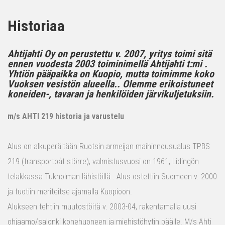
Historiaa
Ahtijahti Oy on perustettu v. 2007, yritys toimi sitä
ennen vuodesta 2003 toiminimellä Ahtijahti t:mi .
Yhtiön pääpaikka on Kuopio, mutta toimimme koko
Vuoksen vesistön alueella.. Olemme erikoistuneet
koneiden-, tavaran ja henkilöiden järvikuljetuksiin.
m/s AHTI 219 historia ja varustelu
Alus on alkuperältään Ruotsin armeijan maihinnousualus TPBS
219 (transportbåt större), valmistusvuosi on 1961, Lidingön
telakkassa Tukholman lähistöllä . Alus ostettiin Suomeen v. 2000
ja tuotiin meriteitse ajamalla Kuopioon.
Alukseen tehtiin muutostöitä v. 2003-04, rakentamalla uusi
ohjaamo/salonki konehuoneen ja miehistöhytin päälle. M/s Ahti