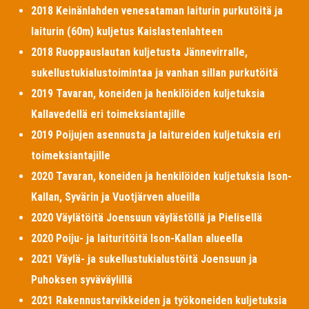
2018 Keinänlahden venesataman laiturin purkutöitä ja
laiturin (60m) kuljetus Kaislastenlahteen
2018 Ruoppauslautan kuljetusta Jännevirralle,
sukellustukialustoimintaa ja vanhan sillan purkutöitä
2019 Tavaran, koneiden ja henkilöiden kuljetuksia
Kallavedellä eri toimeksiantajille
2019 Poijujen asennusta ja laitureiden kuljetuksia eri
toimeksiantajille
2020 Tavaran, koneiden ja henkilöiden kuljetuksia Ison-
Kallan, Syvärin ja Vuotjärven alueilla
2020 Väylätöitä Joensuun väylästöllä ja Pielisellä
2020 Poiju- ja laituritöitä Ison-Kallan alueella
2021 Väylä- ja sukellustukialustöitä Joensuun ja
Puhoksen syväväylillä
2021 Rakennustarvikkeiden ja työkoneiden kuljetuksia