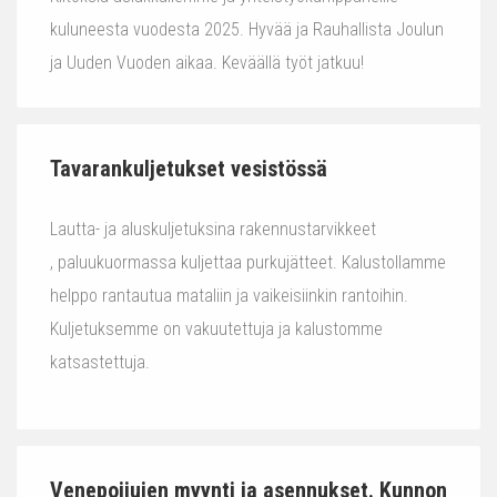
kuluneesta vuodesta 2025. Hyvää ja Rauhallista Joulun
ja Uuden Vuoden aikaa. Keväällä työt jatkuu!
Tavarankuljetukset vesistössä
Lautta- ja aluskuljetuksina rakennustarvikkeet
, paluukuormassa kuljettaa purkujätteet. Kalustollamme
helppo rantautua mataliin ja vaikeisiinkin rantoihin.
Kuljetuksemme on vakuutettuja ja kalustomme
katsastettuja.
Venepoijujen myynti ja asennukset. Kunnon