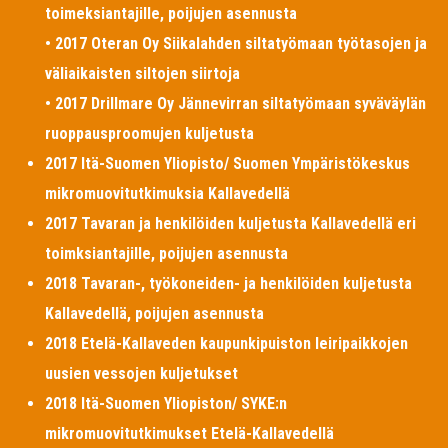
toimeksiantajille, poijujen asennusta
• 2017 Oteran Oy Siikalahden siltatyömaan työtasojen ja
väliaikaisten siltojen siirtoja
• 2017 Drillmare Oy Jännevirran siltatyömaan syväväylän
ruoppausproomujen kuljetusta
2017 Itä-Suomen Yliopisto/ Suomen Ympäristökeskus
mikromuovitutkimuksia Kallavedellä
2017 Tavaran ja henkilöiden kuljetusta Kallavedellä eri
toimksiantajille, poijujen asennusta
2018 Tavaran-, työkoneiden- ja henkilöiden kuljetusta
Kallavedellä, poijujen asennusta
2018 Etelä-Kallaveden kaupunkipuiston leiripaikkojen
uusien vessojen kuljetukset
2018 Itä-Suomen Yliopiston/ SYKE:n
mikromuovitutkimukset Etelä-Kallavedellä