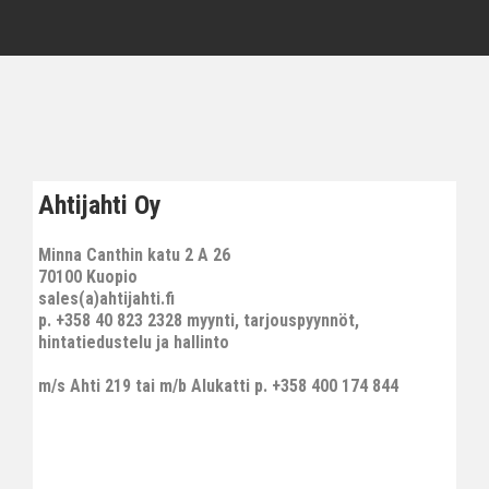
Ahtijahti Oy
Minna Canthin katu 2 A 26
70100 Kuopio
sales(a)ahtijahti.fi
p. +358 40 823 2328 myynti, tarjouspyynnöt,
hintatiedustelu ja hallinto
m/s Ahti 219 tai m/b Alukatti p. +358 400 174 844