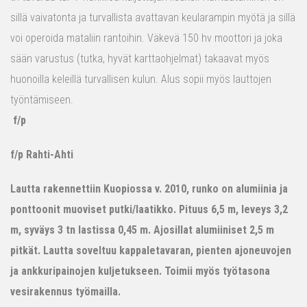
sillä vaivatonta ja turvallista avattavan keularampin myötä ja sillä
voi operoida mataliin rantoihin. Väkevä 150 hv moottori ja joka
sään varustus (tutka, hyvät karttaohjelmat) takaavat myös
huonoilla keleillä turvallisen kulun. Alus sopii myös lauttojen
työntämiseen.
f/p
f/p Rahti-Ahti
Lautta rakennettiin Kuopiossa v. 2010, runko on alumiinia ja
ponttoonit muoviset putki/laatikko. Pituus 6,5 m, leveys 3,2
m, syväys 3 tn lastissa 0,45 m. Ajosillat alumiiniset 2,5 m
pitkät. Lautta soveltuu kappaletavaran, pienten ajoneuvojen
ja ankkuripainojen kuljetukseen. Toimii myös työtasona
vesirakennus työmailla.