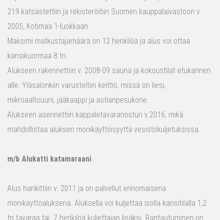
219 katsastettiin ja rekisteröitiin Suomen kauppalaivastoon v.
2005, Kotimaa 1-luokkaan.
Maksimi matkustajamäärä on 12 henkilöä ja alus voi ottaa
kansikuormaa 8 tn.
Alukseen rakennettiin v. 2008-09 sauna ja kokoustilat etukannen
alle. Yläsalonkiin varusteltiin keittiö, missä on liesi,
mikroaaltouuni, jääkaappi ja astianpesukone.
Alukseen asennettiin kappaletavaranosturi v.2016, mikä
mahdollistaa aluksen monikäyttöisyyttä vesistökuljetuksissa.
m/b Alukatti katamaraani
Alus hankittiin v. 2011 ja on palvellut erinomaisena
monikäyttöaluksena. Aluksella voi kuljettaa isolla kansitilalla 1,2
tn tavaraa tai 7 henkilöä kuljettajan lisäksi. Rantautuminen on