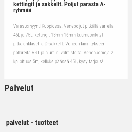
kettingit ja sakkelit. Poijut parasta A-
ryhmää
Varastomyynti Kuopiossa. Venepoijut pitkällä varrella
45L ja 75L, kettingit 13mm-16mm kuumasinkityt
pitkälenkkiset ja D-sakkelit. Veneen kiinnitykseen
pollareita RST ja alumiini valmisteita. Venepuomeja 2
kpl pituus 5m, kelluke päässä 45L, kysy tarjous!
Palvelut
palvelut - tuotteet