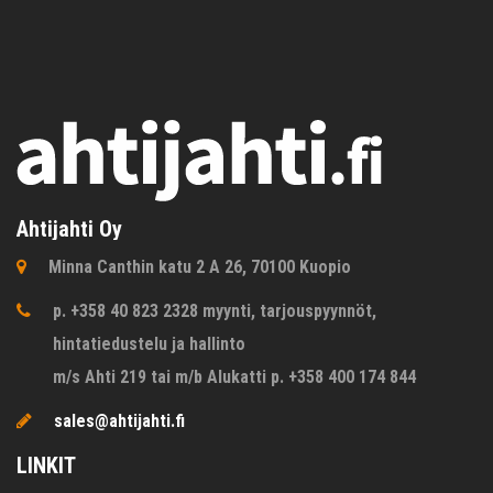
Ahtijahti Oy
Minna Canthin katu 2 A 26, 70100 Kuopio
p. +358 40 823 2328 myynti, tarjouspyynnöt,
hintatiedustelu ja hallinto
m/s Ahti 219 tai m/b Alukatti p. +358 400 174 844
sales@ahtijahti.fi
LINKIT