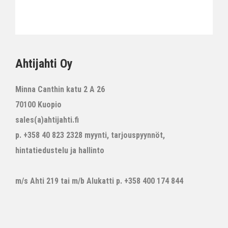
Ahtijahti Oy
Minna Canthin katu 2 A 26
70100 Kuopio
sales(a)ahtijahti.fi
p. +358 40 823 2328 myynti, tarjouspyynnöt,
hintatiedustelu ja hallinto
m/s Ahti 219 tai m/b Alukatti p. +358 400 174 844