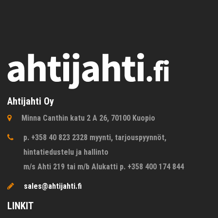
Ahtijahti Oy
Minna Canthin katu 2 A 26, 70100 Kuopio
p. +358 40 823 2328 myynti, tarjouspyynnöt,
hintatiedustelu ja hallinto
m/s Ahti 219 tai m/b Alukatti p. +358 400 174 844
sales@ahtijahti.fi
LINKIT