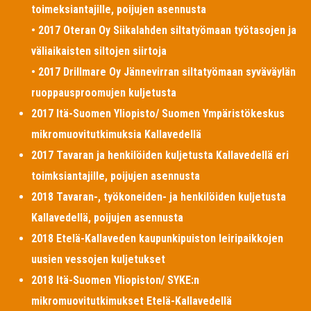
toimeksiantajille, poijujen asennusta
• 2017 Oteran Oy Siikalahden siltatyömaan työtasojen ja
väliaikaisten siltojen siirtoja
• 2017 Drillmare Oy Jännevirran siltatyömaan syväväylän
ruoppausproomujen kuljetusta
2017 Itä-Suomen Yliopisto/ Suomen Ympäristökeskus
mikromuovitutkimuksia Kallavedellä
2017 Tavaran ja henkilöiden kuljetusta Kallavedellä eri
toimksiantajille, poijujen asennusta
2018 Tavaran-, työkoneiden- ja henkilöiden kuljetusta
Kallavedellä, poijujen asennusta
2018 Etelä-Kallaveden kaupunkipuiston leiripaikkojen
uusien vessojen kuljetukset
2018 Itä-Suomen Yliopiston/ SYKE:n
mikromuovitutkimukset Etelä-Kallavedellä