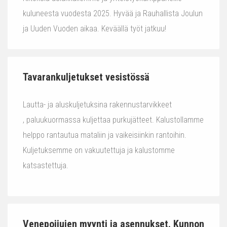
kuluneesta vuodesta 2025. Hyvää ja Rauhallista Joulun
ja Uuden Vuoden aikaa. Keväällä työt jatkuu!
Tavarankuljetukset vesistössä
Lautta- ja aluskuljetuksina rakennustarvikkeet
, paluukuormassa kuljettaa purkujätteet. Kalustollamme
helppo rantautua mataliin ja vaikeisiinkin rantoihin.
Kuljetuksemme on vakuutettuja ja kalustomme
katsastettuja.
Venepoijujen myynti ja asennukset. Kunnon