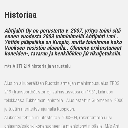
Historiaa
Ahtijahti Oy on perustettu v. 2007, yritys toimi sitä
ennen vuodesta 2003 toiminimellä Ahtijahti t:mi .
Yhtiön pääpaikka on Kuopio, mutta toimimme koko
Vuoksen vesistön alueella.. Olemme erikoistuneet
koneiden-, tavaran ja henkilöiden järvikuljetuksiin.
m/s AHTI 219 historia ja varustelu
Alus on alkuperältään Ruotsin armeijan maihinnousualus TPBS
219 (transportbåt större), valmistusvuosi on 1961, Lidingön
telakkassa Tukholman lähistöllä . Alus ostettiin Suomeen v. 2000
ja tuotiin meriteitse ajamalla Kuopioon.
Alukseen tehtiin muutostöitä v. 2003-04, rakentamalla uusi
ohjaamo/salonki konehuoneen ja miehistöhytin päälle. M/s Ahti