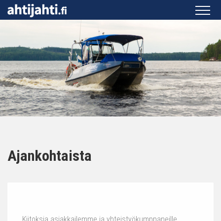
Ajankohtaista
Kiitoksia asiakkailemme ja yhteistyökumppaneille