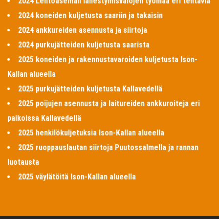
2024 Lentoaseman lähestymisvalojen työmaa eri tehtäviä
2024 koneiden kuljetusta saariin ja takaisin
2024 ankkureiden asennusta ja siirtoja
2024 purkujätteiden kuljetusta saarista
2025 koneiden ja rakennustavaroiden kuljetusta Ison-
Kallan alueella
2025 purkujätteiden kuljetusta Kallavedellä
2025 poijujen asennusta ja laitureiden ankkuroiteja eri
paikoissa Kallavedellä
2025 henkilökuljetuksia Ison-Kallan alueella
2025 ruoppauslautan siirtoja Puutossalmella ja rannan
luotausta
2025 väylätöitä Ison-Kallan alueella