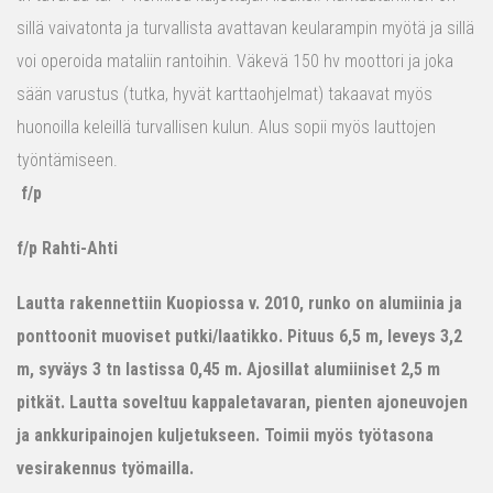
sillä vaivatonta ja turvallista avattavan keularampin myötä ja sillä
voi operoida mataliin rantoihin. Väkevä 150 hv moottori ja joka
sään varustus (tutka, hyvät karttaohjelmat) takaavat myös
huonoilla keleillä turvallisen kulun. Alus sopii myös lauttojen
työntämiseen.
f/p
f/p Rahti-Ahti
Lautta rakennettiin Kuopiossa v. 2010, runko on alumiinia ja
ponttoonit muoviset putki/laatikko. Pituus 6,5 m, leveys 3,2
m, syväys 3 tn lastissa 0,45 m. Ajosillat alumiiniset 2,5 m
pitkät. Lautta soveltuu kappaletavaran, pienten ajoneuvojen
ja ankkuripainojen kuljetukseen. Toimii myös työtasona
vesirakennus työmailla.