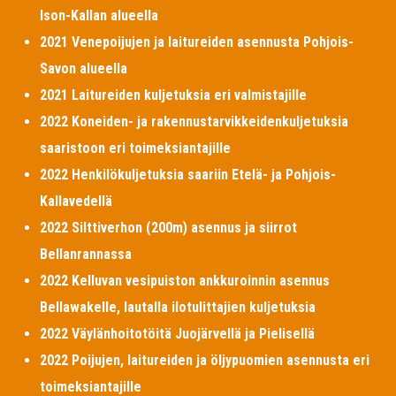
Ison-Kallan alueella
2021 Venepoijujen ja laitureiden asennusta Pohjois-
Savon alueella
2021 Laitureiden kuljetuksia eri valmistajille
2022 Koneiden- ja rakennustarvikkeidenkuljetuksia
saaristoon eri toimeksiantajille
2022 Henkilökuljetuksia saariin Etelä- ja Pohjois-
Kallavedellä
2022 Silttiverhon (200m) asennus ja siirrot
Bellanrannassa
2022 Kelluvan vesipuiston ankkuroinnin asennus
Bellawakelle, lautalla ilotulittajien kuljetuksia
2022 Väylänhoitotöitä Juojärvellä ja Pielisellä
2022 Poijujen, laitureiden ja öljypuomien asennusta eri
toimeksiantajille