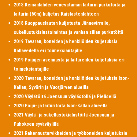
2018 Keinänlahden venesataman laiturin purkutöitä ja
laiturin (60m) kuljetus Kaislastenlahteen
2018 Ruoppauslautan kuljetusta Jännevirralle,
sukellustukialustoimintaa ja vanhan sillan purkutöitä
2019 Tavaran, koneiden ja henkilöiden kuljetuksia
Kallavedellä eri toimeksiantajille
2019 Poijujen asennusta ja laitureiden kuljetuksia eri
toimeksiantajille
2020 Tavaran, koneiden ja henkilöiden kuljetuksia Ison-
Kallan, Syvärin ja Vuotjärven alueilla
2020 Väylätöitä Joensuun väylästöllä ja Pielisellä
2020 Poiju- ja laituritöitä Ison-Kallan alueella
2021 Väylä- ja sukellustukialustöitä Joensuun ja
Puhoksen syväväylillä
2021 Rakennustarvikkeiden ja työkoneiden kuljetuksia