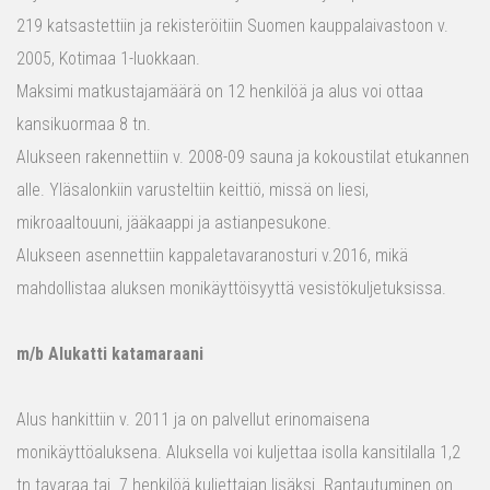
219 katsastettiin ja rekisteröitiin Suomen kauppalaivastoon v.
2005, Kotimaa 1-luokkaan.
Maksimi matkustajamäärä on 12 henkilöä ja alus voi ottaa
kansikuormaa 8 tn.
Alukseen rakennettiin v. 2008-09 sauna ja kokoustilat etukannen
alle. Yläsalonkiin varusteltiin keittiö, missä on liesi,
mikroaaltouuni, jääkaappi ja astianpesukone.
Alukseen asennettiin kappaletavaranosturi v.2016, mikä
mahdollistaa aluksen monikäyttöisyyttä vesistökuljetuksissa.
m/b Alukatti katamaraani
Alus hankittiin v. 2011 ja on palvellut erinomaisena
monikäyttöaluksena. Aluksella voi kuljettaa isolla kansitilalla 1,2
tn tavaraa tai 7 henkilöä kuljettajan lisäksi. Rantautuminen on