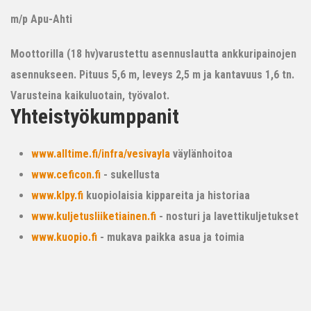
m/p Apu-Ahti
Moottorilla (18 hv)varustettu asennuslautta ankkuripainojen
asennukseen. Pituus 5,6 m, leveys 2,5 m ja kantavuus 1,6 tn.
Varusteina kaikuluotain, työvalot.
Yhteistyökumppanit
www.alltime.fi/infra/vesivayla
väylänhoitoa
www.ceficon.fi
- sukellusta
www.klpy.fi
kuopiolaisia kippareita ja historiaa
www.kuljetusliiketiainen.fi
- nosturi ja lavettikuljetukset
www.kuopio.fi
- mukava paikka asua ja toimia