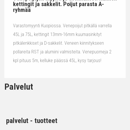
kettingit ja sakkelit. Poijut parasta A-
ryhmää
Varastomyynti Kuopiossa. Venepoijut pitkällä varrella
45L ja 75L, kettingit 13mm-16mm kuumasinkityt
pitkälenkkiset ja D-sakkelit. Veneen kiinnitykseen
pollareita RST ja alumiini valmisteita. Venepuomeja 2
kpl pituus 5m, kelluke päässä 45L, kysy tarjous!
Palvelut
palvelut - tuotteet