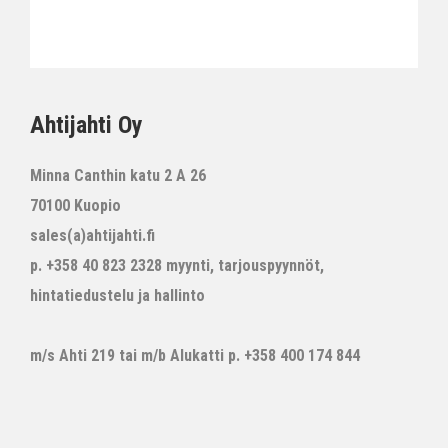
Ahtijahti Oy
Minna Canthin katu 2 A 26
70100 Kuopio
sales(a)ahtijahti.fi
p. +358 40 823 2328 myynti, tarjouspyynnöt,
hintatiedustelu ja hallinto
m/s Ahti 219 tai m/b Alukatti p. +358 400 174 844