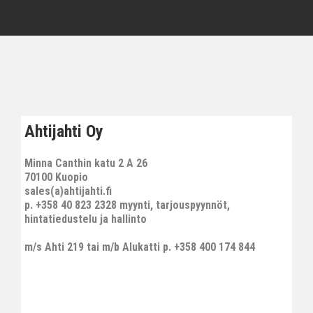
Ahtijahti Oy
Minna Canthin katu 2 A 26
70100 Kuopio
sales(a)ahtijahti.fi
p. +358 40 823 2328 myynti, tarjouspyynnöt,
hintatiedustelu ja hallinto
m/s Ahti 219 tai m/b Alukatti p. +358 400 174 844