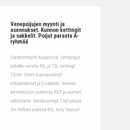
Venepoijujen myynti ja
asennukset. Kunnon kettingit
ja sakkelit. Poijut parasta A-
ryhmää
Varastomyynti Kuopiossa. Venepoijut
pitkällä varrella 45L ja 75L, kettingit
13mm-16mm kuumasinkityt
pitkälenkkiset ja D-sakkelit. Veneen
kiinnitykseen pollareita RST ja alumiini
valmisteita. Venepuomeja 2 kpl pituus
5m, kelluke päässä 45L, kysy tarjous!