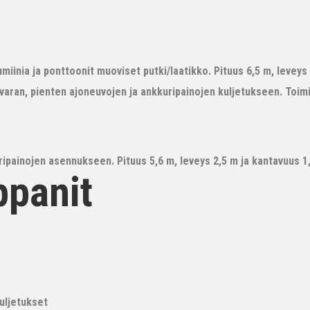
iinia ja ponttoonit muoviset putki/laatikko. Pituus 6,5 m, leveys 3
avaran, pienten ajoneuvojen ja ankkuripainojen kuljetukseen. Toim
ipainojen asennukseen. Pituus 5,6 m, leveys 2,5 m ja kantavuus 1,6
ppanit
kuljetukset