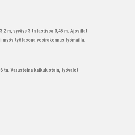
,2 m, syväys 3 tn lastissa 0,45 m. Ajosillat
ii myös työtasona vesirakennus työmailla.
 tn. Varusteina kaikuluotain, työvalot.