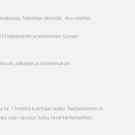
elakkassa Tukholman lähistöllä . Alus ostettiin
19 katsastettiin ja rekisteröitiin Suomen
aaltouuni, jääkaappi ja astianpesukone.
raa tai 7 henkilöä kuljettajan lisäksi. Rantautuminen on
 joka sään varustus (tutka, hyvät karttaohjelmat)