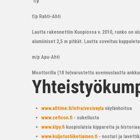
f/p
f/p Rahti-Ahti
Lautta rakennettiin Kuopiossa v. 2010, runko on alum
alumiiniset 2,5 m pitkät. Lautta soveltuu kappalet
m/p Apu-Ahti
Moottorilla (18 hv)varustettu asennuslautta ankkur
Yhteistyökum
www.alltime.fi/infra/vesivayla
väylänhoitoa
www.ceficon.fi
- sukellusta
www.klpy.fi
kuopiolaisia kippareita ja historiaa
www.kuljetusliiketiainen.fi
- nosturi ja lavetti