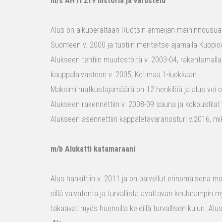
m/s AHTI 219 historia ja varustelu
Alus on alkuperältään Ruotsin armeijan maihinnousualu
Suomeen v. 2000 ja tuotiin meriteitse ajamalla Kuopio
Alukseen tehtiin muutostöitä v. 2003-04, rakentamalla
kauppalaivastoon v. 2005, Kotimaa 1-luokkaan.
Maksimi matkustajamäärä on 12 henkilöä ja alus voi o
Alukseen rakennettiin v. 2008-09 sauna ja kokoustilat e
Alukseen asennettiin kappaletavaranosturi v.2016, mi
m/b Alukatti katamaraani
Alus hankittiin v. 2011 ja on palvellut erinomaisena mon
sillä vaivatonta ja turvallista avattavan keularampin m
takaavat myös huonoilla keleillä turvallisen kulun. Al