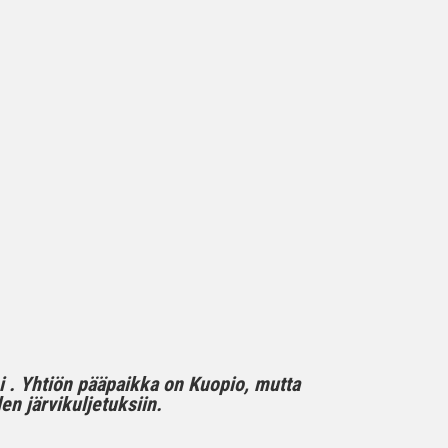
mi . Yhtiön pääpaikka on Kuopio, mutta
n järvikuljetuksiin.