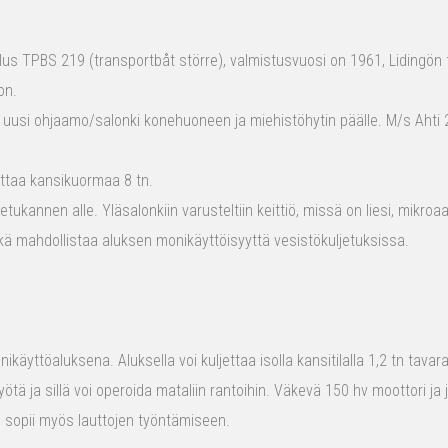
s TPBS 219 (transportbåt större), valmistusvuosi on 1961, Lidingön t
on.
 uusi ohjaamo/salonki konehuoneen ja miehistöhytin päälle. M/s Ahti 2
ttaa kansikuormaa 8 tn.
tukannen alle. Yläsalonkiin varusteltiin keittiö, missä on liesi, mikro
kä mahdollistaa aluksen monikäyttöisyyttä vesistökuljetuksissa.
ikäyttöaluksena. Aluksella voi kuljettaa isolla kansitilalla 1,2 tn tava
yötä ja sillä voi operoida mataliin rantoihin. Väkevä 150 hv moottori ja
us sopii myös lauttojen työntämiseen.