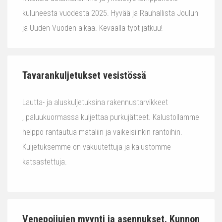
kuluneesta vuodesta 2025. Hyvää ja Rauhallista Joulun
ja Uuden Vuoden aikaa. Keväällä työt jatkuu!
Tavarankuljetukset vesistössä
Lautta- ja aluskuljetuksina rakennustarvikkeet
, paluukuormassa kuljettaa purkujätteet. Kalustollamme
helppo rantautua mataliin ja vaikeisiinkin rantoihin.
Kuljetuksemme on vakuutettuja ja kalustomme
katsastettuja.
Venepoijujen myynti ja asennukset. Kunnon