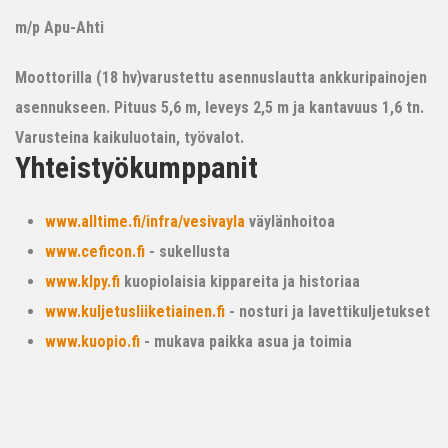
m/p Apu-Ahti
Moottorilla (18 hv)varustettu asennuslautta ankkuripainojen
asennukseen. Pituus 5,6 m, leveys 2,5 m ja kantavuus 1,6 tn.
Varusteina kaikuluotain, työvalot.
Yhteistyökumppanit
www.alltime.fi/infra/vesivayla
väylänhoitoa
www.ceficon.fi
- sukellusta
www.klpy.fi
kuopiolaisia kippareita ja historiaa
www.kuljetusliiketiainen.fi
- nosturi ja lavettikuljetukset
www.kuopio.fi
- mukava paikka asua ja toimia