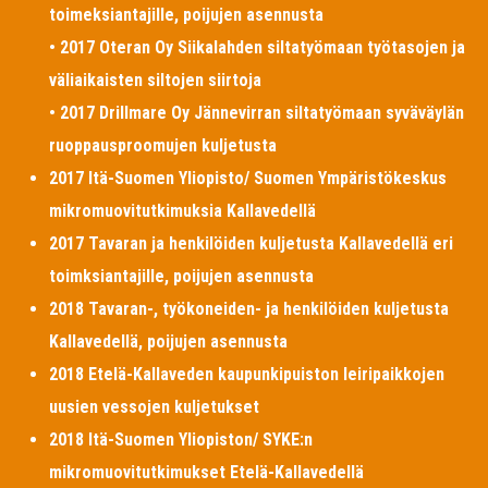
toimeksiantajille, poijujen asennusta
• 2017 Oteran Oy Siikalahden siltatyömaan työtasojen ja
väliaikaisten siltojen siirtoja
• 2017 Drillmare Oy Jännevirran siltatyömaan syväväylän
ruoppausproomujen kuljetusta
2017 Itä-Suomen Yliopisto/ Suomen Ympäristökeskus
mikromuovitutkimuksia Kallavedellä
2017 Tavaran ja henkilöiden kuljetusta Kallavedellä eri
toimksiantajille, poijujen asennusta
2018 Tavaran-, työkoneiden- ja henkilöiden kuljetusta
Kallavedellä, poijujen asennusta
2018 Etelä-Kallaveden kaupunkipuiston leiripaikkojen
uusien vessojen kuljetukset
2018 Itä-Suomen Yliopiston/ SYKE:n
mikromuovitutkimukset Etelä-Kallavedellä