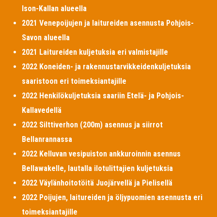
Ison-Kallan alueella
2021 Venepoijujen ja laitureiden asennusta Pohjois-
Savon alueella
2021 Laitureiden kuljetuksia eri valmistajille
2022 Koneiden- ja rakennustarvikkeidenkuljetuksia
saaristoon eri toimeksiantajille
2022 Henkilökuljetuksia saariin Etelä- ja Pohjois-
Kallavedellä
2022 Silttiverhon (200m) asennus ja siirrot
Bellanrannassa
2022 Kelluvan vesipuiston ankkuroinnin asennus
Bellawakelle, lautalla ilotulittajien kuljetuksia
2022 Väylänhoitotöitä Juojärvellä ja Pielisellä
2022 Poijujen, laitureiden ja öljypuomien asennusta eri
toimeksiantajille