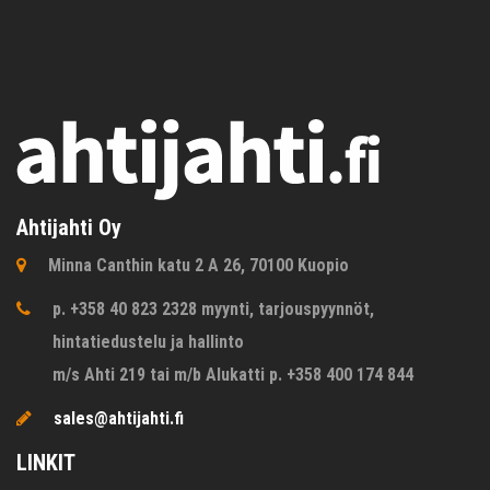
Ahtijahti Oy
Minna Canthin katu 2 A 26, 70100 Kuopio
p. +358 40 823 2328 myynti, tarjouspyynnöt,
hintatiedustelu ja hallinto
m/s Ahti 219 tai m/b Alukatti p. +358 400 174 844
sales@ahtijahti.fi
LINKIT