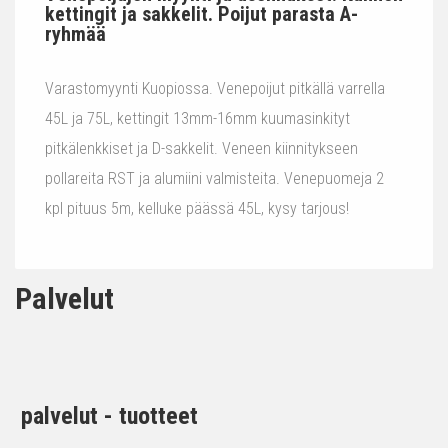
kettingit ja sakkelit. Poijut parasta A-
ryhmää
Varastomyynti Kuopiossa. Venepoijut pitkällä varrella
45L ja 75L, kettingit 13mm-16mm kuumasinkityt
pitkälenkkiset ja D-sakkelit. Veneen kiinnitykseen
pollareita RST ja alumiini valmisteita. Venepuomeja 2
kpl pituus 5m, kelluke päässä 45L, kysy tarjous!
Palvelut
palvelut - tuotteet