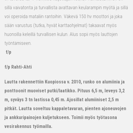
sillä vaivatonta ja turvallista avattavan keularampin myötä ja sillä
voi operoida mataliin rantoihin. Väkevä 150 hv moottori ja joka
sään varustus (tutka, hyvät karttaohjelmat) takaavat myös
huonoilla keleillä turvallisen kulun. Alus sopii myös lauttojen
työntämiseen.
f/p
f/p Rahti-Ahti
Lautta rakennettiin Kuopiossa v. 2010, runko on alumiinia ja
ponttoonit muoviset putki/laatikko. Pituus 6,5 m, leveys 3,2
m, syväys 3 tn lastissa 0,45 m. Ajosillat alumiiniset 2,5 m
pitkät. Lautta soveltuu kappaletavaran, pienten ajoneuvojen
ja ankkuripainojen kuljetukseen. Toimii myös työtasona
vesirakennus työmailla.