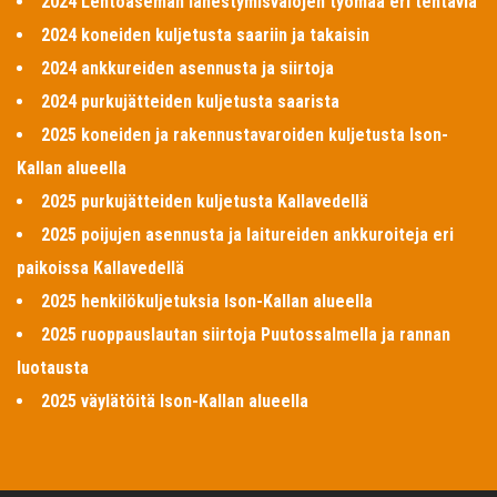
2024 Lentoaseman lähestymisvalojen työmaa eri tehtäviä
2024 koneiden kuljetusta saariin ja takaisin
2024 ankkureiden asennusta ja siirtoja
2024 purkujätteiden kuljetusta saarista
2025 koneiden ja rakennustavaroiden kuljetusta Ison-
Kallan alueella
2025 purkujätteiden kuljetusta Kallavedellä
2025 poijujen asennusta ja laitureiden ankkuroiteja eri
paikoissa Kallavedellä
2025 henkilökuljetuksia Ison-Kallan alueella
2025 ruoppauslautan siirtoja Puutossalmella ja rannan
luotausta
2025 väylätöitä Ison-Kallan alueella