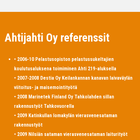
Ahtijahti Oy referenssit
• 2006-10 Pelastusopiston pelastussukeltajien
koulutusaluksena toimiminen Ahti 219-aluksella
• 2007-2008 Destia Oy Keilankannan kanavan laivaväylän
viitoitus- ja maisemointityötä
• 2008 Marinetek Finland Oy Tahkolahden sillan
rakennustyöt Tahkovuorella
• 2009 Katinkullan lomakylän vierasvenesataman
rakennustyöt
• 2009 Nilsiän sataman vierasvenesataman laiturityöt