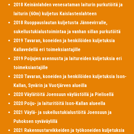
2018 Keinänlahden venesataman laiturin purkutöitä ja
laiturin (60m) kuljetus Kaislastenlahteen
2018 Ruoppauslautan kuljetusta Jännevirralle,
sukellustukialustoimintaa ja vanhan sillan purkutöitä
2019 Tavaran, koneiden ja henkilöiden kuljetuksia
Kallavedellä eri toimeksiantajille
2019 Poijujen asennusta ja laitureiden kuljetuksia eri
toimeksiantajille
2020 Tavaran, koneiden ja henkilöiden kuljetuksia Ison-
Kallan, Syvärin ja Vuotjärven alueilla
2020 Väylätöitä Joensuun väylästöllä ja Pielisellä
2020 Poiju- ja laituritöitä Ison-Kallan alueella
2021 Väylä- ja sukellustukialustöitä Joensuun ja
Puhoksen syväväylillä
2021 Rakennustarvikkeiden ja työkoneiden kuljetuksia