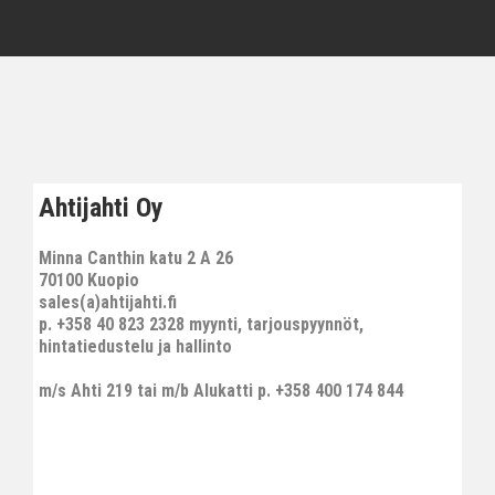
Ahtijahti Oy
Minna Canthin katu 2 A 26
70100 Kuopio
sales(a)ahtijahti.fi
p. +358 40 823 2328 myynti, tarjouspyynnöt,
hintatiedustelu ja hallinto
m/s Ahti 219 tai m/b Alukatti p. +358 400 174 844