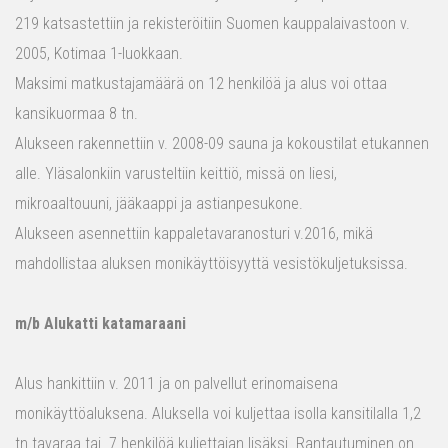
219 katsastettiin ja rekisteröitiin Suomen kauppalaivastoon v.
2005, Kotimaa 1-luokkaan.
Maksimi matkustajamäärä on 12 henkilöä ja alus voi ottaa
kansikuormaa 8 tn.
Alukseen rakennettiin v. 2008-09 sauna ja kokoustilat etukannen
alle. Yläsalonkiin varusteltiin keittiö, missä on liesi,
mikroaaltouuni, jääkaappi ja astianpesukone.
Alukseen asennettiin kappaletavaranosturi v.2016, mikä
mahdollistaa aluksen monikäyttöisyyttä vesistökuljetuksissa.
m/b Alukatti katamaraani
Alus hankittiin v. 2011 ja on palvellut erinomaisena
monikäyttöaluksena. Aluksella voi kuljettaa isolla kansitilalla 1,2
tn tavaraa tai 7 henkilöä kuljettajan lisäksi. Rantautuminen on