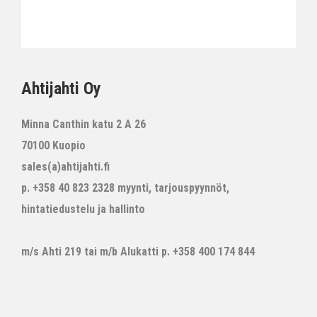
Ahtijahti Oy
Minna Canthin katu 2 A 26
70100 Kuopio
sales(a)ahtijahti.fi
p. +358 40 823 2328 myynti, tarjouspyynnöt,
hintatiedustelu ja hallinto
m/s Ahti 219 tai m/b Alukatti p. +358 400 174 844