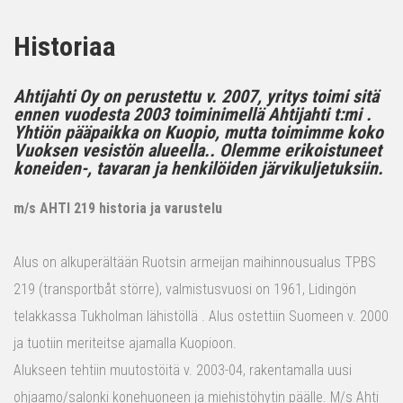
Historiaa
Ahtijahti Oy on perustettu v. 2007, yritys toimi sitä
ennen vuodesta 2003 toiminimellä Ahtijahti t:mi .
Yhtiön pääpaikka on Kuopio, mutta toimimme koko
Vuoksen vesistön alueella.. Olemme erikoistuneet
koneiden-, tavaran ja henkilöiden järvikuljetuksiin.
m/s AHTI 219 historia ja varustelu
Alus on alkuperältään Ruotsin armeijan maihinnousualus TPBS
219 (transportbåt större), valmistusvuosi on 1961, Lidingön
telakkassa Tukholman lähistöllä . Alus ostettiin Suomeen v. 2000
ja tuotiin meriteitse ajamalla Kuopioon.
Alukseen tehtiin muutostöitä v. 2003-04, rakentamalla uusi
ohjaamo/salonki konehuoneen ja miehistöhytin päälle. M/s Ahti