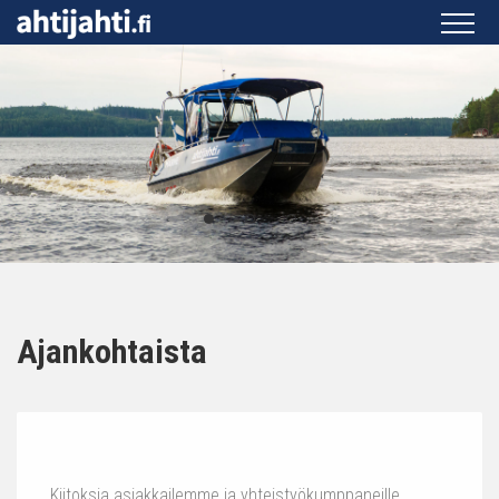
Ajankohtaista
Kiitoksia asiakkailemme ja yhteistyökumppaneille