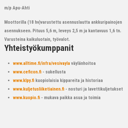
m/p Apu-Ahti
Moottorilla (18 hv)varustettu asennuslautta ankkuripainojen
asennukseen. Pituus 5,6 m, leveys 2,5 m ja kantavuus 1,6 tn.
Varusteina kaikuluotain, työvalot.
Yhteistyökumppanit
www.alltime.fi/infra/vesivayla
väylänhoitoa
www.ceficon.fi
- sukellusta
www.klpy.fi
kuopiolaisia kippareita ja historiaa
www.kuljetusliiketiainen.fi
- nosturi ja lavettikuljetukset
www.kuopio.fi
- mukava paikka asua ja toimia