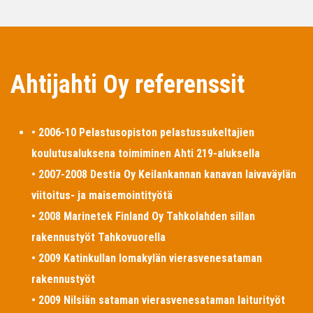
Ahtijahti Oy referenssit
• 2006-10 Pelastusopiston pelastussukeltajien
koulutusaluksena toimiminen Ahti 219-aluksella
• 2007-2008 Destia Oy Keilankannan kanavan laivaväylän
viitoitus- ja maisemointityötä
• 2008 Marinetek Finland Oy Tahkolahden sillan
rakennustyöt Tahkovuorella
• 2009 Katinkullan lomakylän vierasvenesataman
rakennustyöt
• 2009 Nilsiän sataman vierasvenesataman laiturityöt