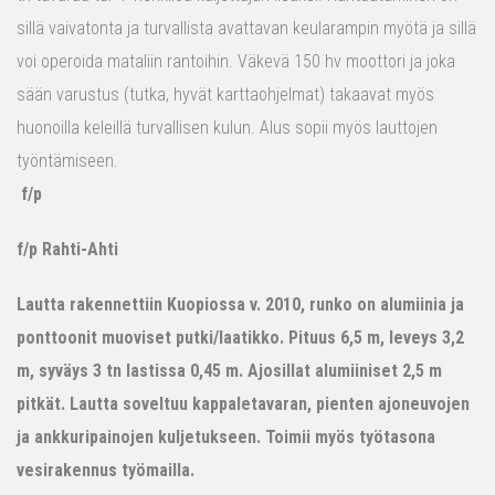
sillä vaivatonta ja turvallista avattavan keularampin myötä ja sillä
voi operoida mataliin rantoihin. Väkevä 150 hv moottori ja joka
sään varustus (tutka, hyvät karttaohjelmat) takaavat myös
huonoilla keleillä turvallisen kulun. Alus sopii myös lauttojen
työntämiseen.
f/p
f/p Rahti-Ahti
Lautta rakennettiin Kuopiossa v. 2010, runko on alumiinia ja
ponttoonit muoviset putki/laatikko. Pituus 6,5 m, leveys 3,2
m, syväys 3 tn lastissa 0,45 m. Ajosillat alumiiniset 2,5 m
pitkät. Lautta soveltuu kappaletavaran, pienten ajoneuvojen
ja ankkuripainojen kuljetukseen. Toimii myös työtasona
vesirakennus työmailla.