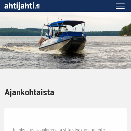
Ajankohtaista
Kiitoksia asiakkailemme ja yhteistyökumppaneille