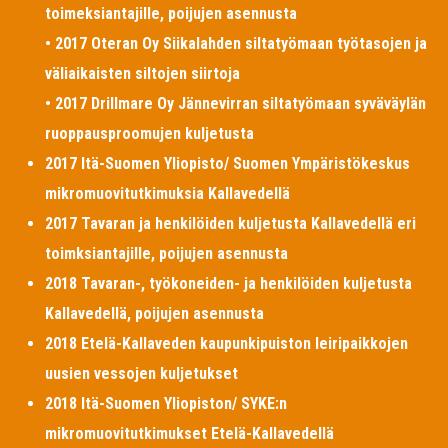
toimeksiantajille, poijujen asennusta
• 2017 Oteran Oy Siikalahden siltatyömaan työtasojen ja
väliaikaisten siltojen siirtoja
• 2017 Drillmare Oy Jännevirran siltatyömaan syväväylän
ruoppausproomujen kuljetusta
2017 Itä-Suomen Yliopisto/ Suomen Ympäristökeskus
mikromuovitutkimuksia Kallavedellä
2017 Tavaran ja henkilöiden kuljetusta Kallavedellä eri
toimksiantajille, poijujen asennusta
2018 Tavaran-, työkoneiden- ja henkilöiden kuljetusta
Kallavedellä, poijujen asennusta
2018 Etelä-Kallaveden kaupunkipuiston leiripaikkojen
uusien vessojen kuljetukset
2018 Itä-Suomen Yliopiston/ SYKE:n
mikromuovitutkimukset Etelä-Kallavedellä