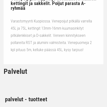
kettingit ja sakkelit. Poijut parasta A-
ryhmää
Varastomyynti Kuopiossa. Venepoijut pitkällä varrella
45L ja 75L, kettingit 13mm-16mm kuumasinkityt
pitkälenkkiset ja D-sakkelit. Veneen kiinnitykseen
pollareita RST ja alumiini valmisteita. Venepuomeja 2
kpl pituus 5m, kelluke päässä 45L, kysy tarjous!
Palvelut
palvelut - tuotteet