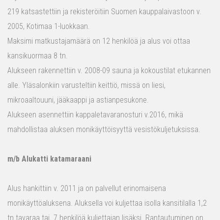
219 katsastettiin ja rekisteröitiin Suomen kauppalaivastoon v.
2005, Kotimaa 1-luokkaan.
Maksimi matkustajamäärä on 12 henkilöä ja alus voi ottaa
kansikuormaa 8 tn.
Alukseen rakennettiin v. 2008-09 sauna ja kokoustilat etukannen
alle. Yläsalonkiin varusteltiin keittiö, missä on liesi,
mikroaaltouuni, jääkaappi ja astianpesukone.
Alukseen asennettiin kappaletavaranosturi v.2016, mikä
mahdollistaa aluksen monikäyttöisyyttä vesistökuljetuksissa.
m/b Alukatti katamaraani
Alus hankittiin v. 2011 ja on palvellut erinomaisena
monikäyttöaluksena. Aluksella voi kuljettaa isolla kansitilalla 1,2
tn tavaraa tai 7 henkilöä kuljettajan lisäksi. Rantautuminen on