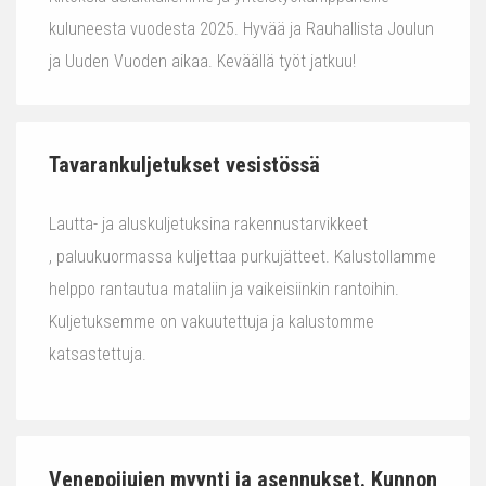
kuluneesta vuodesta 2025. Hyvää ja Rauhallista Joulun
ja Uuden Vuoden aikaa. Keväällä työt jatkuu!
Tavarankuljetukset vesistössä
Lautta- ja aluskuljetuksina rakennustarvikkeet
, paluukuormassa kuljettaa purkujätteet. Kalustollamme
helppo rantautua mataliin ja vaikeisiinkin rantoihin.
Kuljetuksemme on vakuutettuja ja kalustomme
katsastettuja.
Venepoijujen myynti ja asennukset. Kunnon