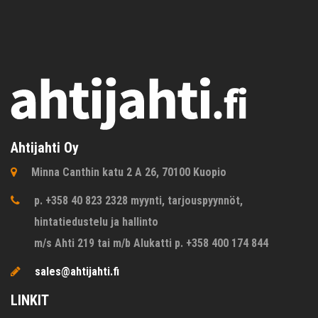
Ahtijahti Oy
Minna Canthin katu 2 A 26, 70100 Kuopio
p. +358 40 823 2328 myynti, tarjouspyynnöt,
hintatiedustelu ja hallinto
m/s Ahti 219 tai m/b Alukatti p. +358 400 174 844
sales@ahtijahti.fi
LINKIT