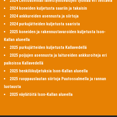
2024 Lentoaseman lähestymisvalojen työmaa eri tehtäviä
2024 koneiden kuljetusta saariin ja takaisin
2024 ankkureiden asennusta ja siirtoja
2024 purkujätteiden kuljetusta saarista
2025 koneiden ja rakennustavaroiden kuljetusta Ison-
Kallan alueella
2025 purkujätteiden kuljetusta Kallavedellä
2025 poijujen asennusta ja laitureiden ankkuroiteja eri
paikoissa Kallavedellä
2025 henkilökuljetuksia Ison-Kallan alueella
2025 ruoppauslautan siirtoja Puutossalmella ja rannan
luotausta
2025 väylätöitä Ison-Kallan alueella