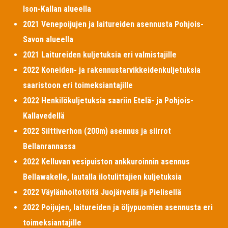
Ison-Kallan alueella
2021 Venepoijujen ja laitureiden asennusta Pohjois-
Savon alueella
2021 Laitureiden kuljetuksia eri valmistajille
2022 Koneiden- ja rakennustarvikkeidenkuljetuksia
saaristoon eri toimeksiantajille
2022 Henkilökuljetuksia saariin Etelä- ja Pohjois-
Kallavedellä
2022 Silttiverhon (200m) asennus ja siirrot
Bellanrannassa
2022 Kelluvan vesipuiston ankkuroinnin asennus
Bellawakelle, lautalla ilotulittajien kuljetuksia
2022 Väylänhoitotöitä Juojärvellä ja Pielisellä
2022 Poijujen, laitureiden ja öljypuomien asennusta eri
toimeksiantajille