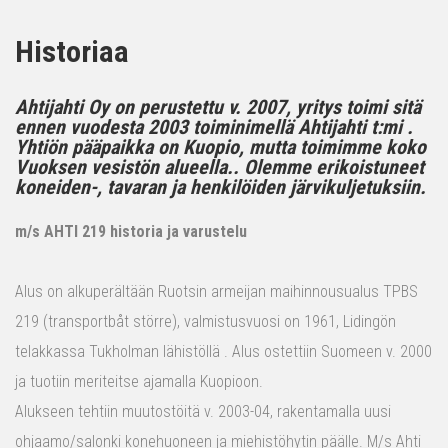
Historiaa
Ahtijahti Oy on perustettu v. 2007, yritys toimi sitä
ennen vuodesta 2003 toiminimellä Ahtijahti t:mi .
Yhtiön pääpaikka on Kuopio, mutta toimimme koko
Vuoksen vesistön alueella.. Olemme erikoistuneet
koneiden-, tavaran ja henkilöiden järvikuljetuksiin.
m/s AHTI 219 historia ja varustelu
Alus on alkuperältään Ruotsin armeijan maihinnousualus TPBS
219 (transportbåt större), valmistusvuosi on 1961, Lidingön
telakkassa Tukholman lähistöllä . Alus ostettiin Suomeen v. 2000
ja tuotiin meriteitse ajamalla Kuopioon.
Alukseen tehtiin muutostöitä v. 2003-04, rakentamalla uusi
ohjaamo/salonki konehuoneen ja miehistöhytin päälle. M/s Ahti