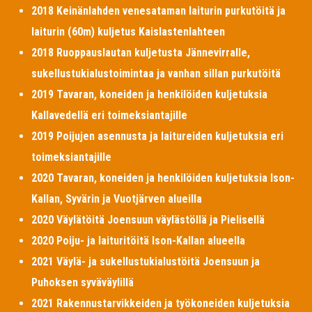
2018 Keinänlahden venesataman laiturin purkutöitä ja
laiturin (60m) kuljetus Kaislastenlahteen
2018 Ruoppauslautan kuljetusta Jännevirralle,
sukellustukialustoimintaa ja vanhan sillan purkutöitä
2019 Tavaran, koneiden ja henkilöiden kuljetuksia
Kallavedellä eri toimeksiantajille
2019 Poijujen asennusta ja laitureiden kuljetuksia eri
toimeksiantajille
2020 Tavaran, koneiden ja henkilöiden kuljetuksia Ison-
Kallan, Syvärin ja Vuotjärven alueilla
2020 Väylätöitä Joensuun väylästöllä ja Pielisellä
2020 Poiju- ja laituritöitä Ison-Kallan alueella
2021 Väylä- ja sukellustukialustöitä Joensuun ja
Puhoksen syväväylillä
2021 Rakennustarvikkeiden ja työkoneiden kuljetuksia