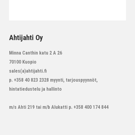
Ahtijahti Oy
Minna Canthin katu 2 A 26
70100 Kuopio
sales(a)ahtijahti.fi
p. +358 40 823 2328 myynti, tarjouspyynnöt,
hintatiedustelu ja hallinto
m/s Ahti 219 tai m/b Alukatti p. +358 400 174 844