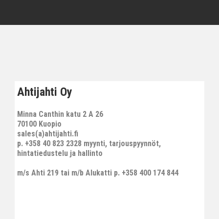
Ahtijahti Oy
Minna Canthin katu 2 A 26
70100 Kuopio
sales(a)ahtijahti.fi
p. +358 40 823 2328 myynti, tarjouspyynnöt,
hintatiedustelu ja hallinto
m/s Ahti 219 tai m/b Alukatti p. +358 400 174 844