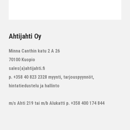
Ahtijahti Oy
Minna Canthin katu 2 A 26
70100 Kuopio
sales(a)ahtijahti.fi
p. +358 40 823 2328 myynti, tarjouspyynnöt,
hintatiedustelu ja hallinto
m/s Ahti 219 tai m/b Alukatti p. +358 400 174 844