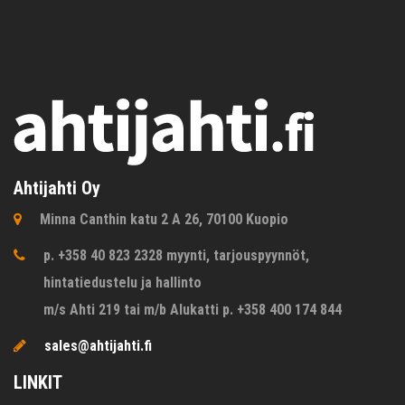
Ahtijahti Oy
Minna Canthin katu 2 A 26, 70100 Kuopio
p. +358 40 823 2328 myynti, tarjouspyynnöt,
hintatiedustelu ja hallinto
m/s Ahti 219 tai m/b Alukatti p. +358 400 174 844
sales@ahtijahti.fi
LINKIT