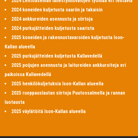
2024 Lentoaseman lähestymisvalojen työmaa eri tehtäviä
2024 koneiden kuljetusta saariin ja takaisin
2024 ankkureiden asennusta ja siirtoja
2024 purkujätteiden kuljetusta saarista
2025 koneiden ja rakennustavaroiden kuljetusta Ison-
Kallan alueella
2025 purkujätteiden kuljetusta Kallavedellä
2025 poijujen asennusta ja laitureiden ankkuroiteja eri
paikoissa Kallavedellä
2025 henkilökuljetuksia Ison-Kallan alueella
2025 ruoppauslautan siirtoja Puutossalmella ja rannan
luotausta
2025 väylätöitä Ison-Kallan alueella