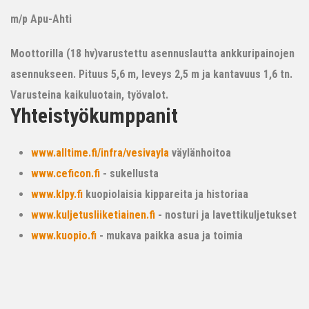
m/p Apu-Ahti
Moottorilla (18 hv)varustettu asennuslautta ankkuripainojen
asennukseen. Pituus 5,6 m, leveys 2,5 m ja kantavuus 1,6 tn.
Varusteina kaikuluotain, työvalot.
Yhteistyökumppanit
www.alltime.fi/infra/vesivayla
väylänhoitoa
www.ceficon.fi
- sukellusta
www.klpy.fi
kuopiolaisia kippareita ja historiaa
www.kuljetusliiketiainen.fi
- nosturi ja lavettikuljetukset
www.kuopio.fi
- mukava paikka asua ja toimia