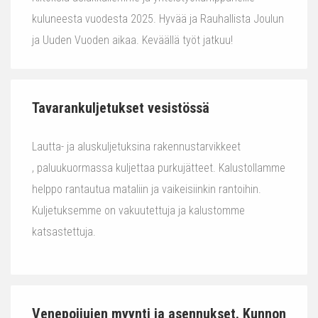
kuluneesta vuodesta 2025. Hyvää ja Rauhallista Joulun
ja Uuden Vuoden aikaa. Keväällä työt jatkuu!
Tavarankuljetukset vesistössä
Lautta- ja aluskuljetuksina rakennustarvikkeet
, paluukuormassa kuljettaa purkujätteet. Kalustollamme
helppo rantautua mataliin ja vaikeisiinkin rantoihin.
Kuljetuksemme on vakuutettuja ja kalustomme
katsastettuja.
Venepoijujen myynti ja asennukset. Kunnon