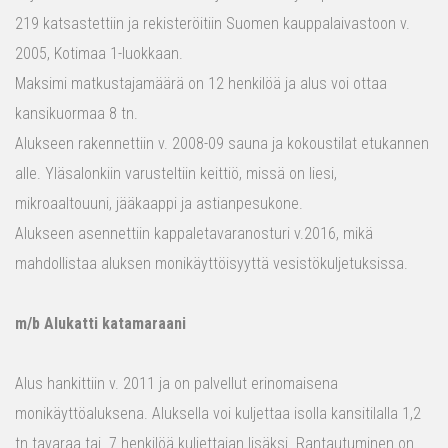
219 katsastettiin ja rekisteröitiin Suomen kauppalaivastoon v.
2005, Kotimaa 1-luokkaan.
Maksimi matkustajamäärä on 12 henkilöä ja alus voi ottaa
kansikuormaa 8 tn.
Alukseen rakennettiin v. 2008-09 sauna ja kokoustilat etukannen
alle. Yläsalonkiin varusteltiin keittiö, missä on liesi,
mikroaaltouuni, jääkaappi ja astianpesukone.
Alukseen asennettiin kappaletavaranosturi v.2016, mikä
mahdollistaa aluksen monikäyttöisyyttä vesistökuljetuksissa.
m/b Alukatti katamaraani
Alus hankittiin v. 2011 ja on palvellut erinomaisena
monikäyttöaluksena. Aluksella voi kuljettaa isolla kansitilalla 1,2
tn tavaraa tai 7 henkilöä kuljettajan lisäksi. Rantautuminen on