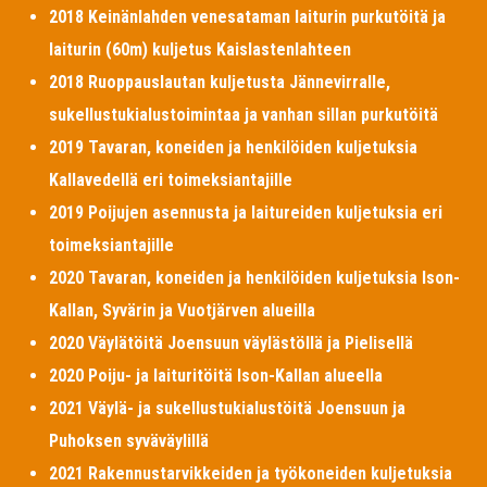
2018 Keinänlahden venesataman laiturin purkutöitä ja
laiturin (60m) kuljetus Kaislastenlahteen
2018 Ruoppauslautan kuljetusta Jännevirralle,
sukellustukialustoimintaa ja vanhan sillan purkutöitä
2019 Tavaran, koneiden ja henkilöiden kuljetuksia
Kallavedellä eri toimeksiantajille
2019 Poijujen asennusta ja laitureiden kuljetuksia eri
toimeksiantajille
2020 Tavaran, koneiden ja henkilöiden kuljetuksia Ison-
Kallan, Syvärin ja Vuotjärven alueilla
2020 Väylätöitä Joensuun väylästöllä ja Pielisellä
2020 Poiju- ja laituritöitä Ison-Kallan alueella
2021 Väylä- ja sukellustukialustöitä Joensuun ja
Puhoksen syväväylillä
2021 Rakennustarvikkeiden ja työkoneiden kuljetuksia