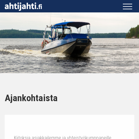
Ajankohtaista
Kiitoksia asiakkailemme ja yhteistyökumppaneille