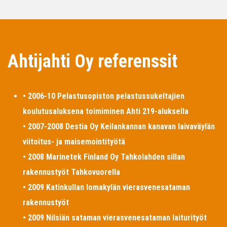
Ahtijahti Oy referenssit
• 2006-10 Pelastusopiston pelastussukeltajien
koulutusaluksena toimiminen Ahti 219-aluksella
• 2007-2008 Destia Oy Keilankannan kanavan laivaväylän
viitoitus- ja maisemointityötä
• 2008 Marinetek Finland Oy Tahkolahden sillan
rakennustyöt Tahkovuorella
• 2009 Katinkullan lomakylän vierasvenesataman
rakennustyöt
• 2009 Nilsiän sataman vierasvenesataman laiturityöt