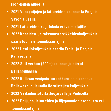
Ison-Kallan alueella
2021 Venepoijujen ja laitureiden asennusta Pohjois-
Savon alueella
2021 Laitureiden kuljetuksia eri valmistajille
2022 Koneiden- ja rakennustarvikkeidenkuljetuksia
saaristoon eri toimeksiantajille
2022 Henkilökuljetuksia saariin Etelä- ja Pohjois-
Kallavedellä
2022 Silttiverhon (200m) asennus ja siirrot
Bellanrannassa
2022 Kelluvan vesipuiston ankkuroinnin asennus
Bellawakelle, lautalla ilotulittajien kuljetuksia
2022 Väylänhoitotöitä Juojärvellä ja Pielisellä
2022 Poijujen, laitureiden ja öljypuomien asennusta eri
toimeksiantajille