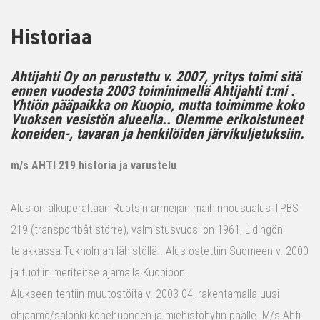
Historiaa
Ahtijahti Oy on perustettu v. 2007, yritys toimi sitä
ennen vuodesta 2003 toiminimellä Ahtijahti t:mi .
Yhtiön pääpaikka on Kuopio, mutta toimimme koko
Vuoksen vesistön alueella.. Olemme erikoistuneet
koneiden-, tavaran ja henkilöiden järvikuljetuksiin.
m/s AHTI 219 historia ja varustelu
Alus on alkuperältään Ruotsin armeijan maihinnousualus TPBS
219 (transportbåt större), valmistusvuosi on 1961, Lidingön
telakkassa Tukholman lähistöllä . Alus ostettiin Suomeen v. 2000
ja tuotiin meriteitse ajamalla Kuopioon.
Alukseen tehtiin muutostöitä v. 2003-04, rakentamalla uusi
ohjaamo/salonki konehuoneen ja miehistöhytin päälle. M/s Ahti