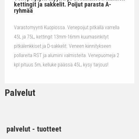
kettingit ja sakkelit. Poijut parasta A-
ryhmää
Varastomyynti Kuopiossa. Venepoijut pitkällä varrella
45L ja 75L, kettingit 13mm-16mm kuumasinkityt
pitkälenkkiset ja D-sakkelit. Veneen kiinnitykseen
pollareita RST ja alumiini valmisteita. Venepuomeja 2
kpl pituus 5m, kelluke päässä 45L, kysy tarjous!
Palvelut
palvelut - tuotteet