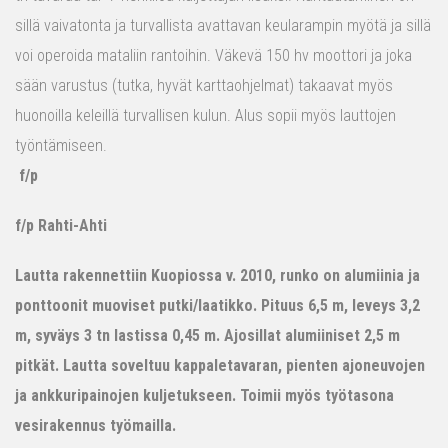
sillä vaivatonta ja turvallista avattavan keularampin myötä ja sillä
voi operoida mataliin rantoihin. Väkevä 150 hv moottori ja joka
sään varustus (tutka, hyvät karttaohjelmat) takaavat myös
huonoilla keleillä turvallisen kulun. Alus sopii myös lauttojen
työntämiseen.
f/p
f/p Rahti-Ahti
Lautta rakennettiin Kuopiossa v. 2010, runko on alumiinia ja
ponttoonit muoviset putki/laatikko. Pituus 6,5 m, leveys 3,2
m, syväys 3 tn lastissa 0,45 m. Ajosillat alumiiniset 2,5 m
pitkät. Lautta soveltuu kappaletavaran, pienten ajoneuvojen
ja ankkuripainojen kuljetukseen. Toimii myös työtasona
vesirakennus työmailla.