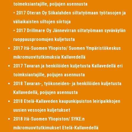
toimeksiantajille, poijujen asennusta
• 2017 Oteran Oy Siikalahden siltatyömaan työtasojen ja
väliaikaisten siltojen siirtoja
• 2017 Drillmare Oy Jännevirran siltatyömaan syväväylän
ruoppausproomujen kuljetusta
2017 Itä-Suomen Yliopisto/ Suomen Ympäristökeskus
mikromuovitutkimuksia Kallavedellä
2017 Tavaran ja henkilöiden kuljetusta Kallavedellä eri
toimksiantajille, poijujen asennusta
2018 Tavaran-, työkoneiden- ja henkilöiden kuljetusta
Kallavedellä, poijujen asennusta
2018 Etelä-Kallaveden kaupunkipuiston leiripaikkojen
uusien vessojen kuljetukset
2018 Itä-Suomen Yliopiston/ SYKE:n
mikromuovitutkimukset Etelä-Kallavedellä