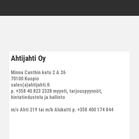
Ahtijahti Oy
Minna Canthin katu 2 A 26
70100 Kuopio
sales(a)ahtijahti.fi
p. +358 40 823 2328 myynti, tarjouspyynnöt,
hintatiedustelu ja hallinto
m/s Ahti 219 tai m/b Alukatti p. +358 400 174 844