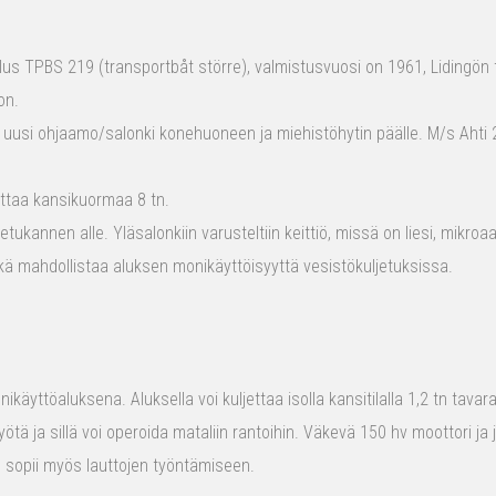
s TPBS 219 (transportbåt större), valmistusvuosi on 1961, Lidingön t
on.
 uusi ohjaamo/salonki konehuoneen ja miehistöhytin päälle. M/s Ahti 2
ttaa kansikuormaa 8 tn.
tukannen alle. Yläsalonkiin varusteltiin keittiö, missä on liesi, mikro
kä mahdollistaa aluksen monikäyttöisyyttä vesistökuljetuksissa.
ikäyttöaluksena. Aluksella voi kuljettaa isolla kansitilalla 1,2 tn tava
yötä ja sillä voi operoida mataliin rantoihin. Väkevä 150 hv moottori ja
us sopii myös lauttojen työntämiseen.