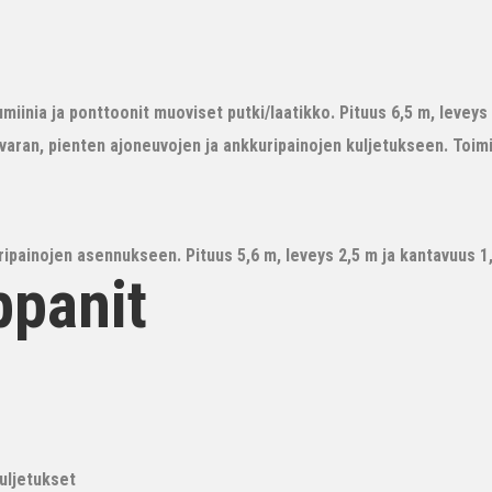
iinia ja ponttoonit muoviset putki/laatikko. Pituus 6,5 m, leveys 3
avaran, pienten ajoneuvojen ja ankkuripainojen kuljetukseen. Toim
ipainojen asennukseen. Pituus 5,6 m, leveys 2,5 m ja kantavuus 1,6
ppanit
kuljetukset