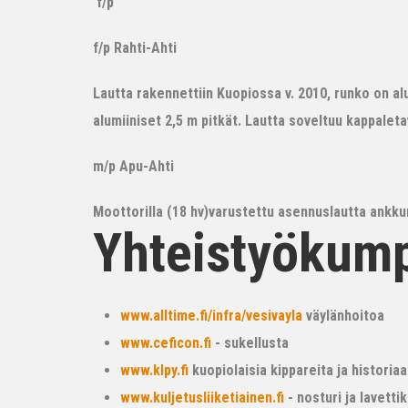
f/p
f/p Rahti-Ahti
Lautta rakennettiin Kuopiossa v. 2010, runko on alum
alumiiniset 2,5 m pitkät. Lautta soveltuu kappalet
m/p Apu-Ahti
Moottorilla (18 hv)varustettu asennuslautta ankkur
Yhteistyökum
www.alltime.fi/infra/vesivayla
väylänhoitoa
www.ceficon.fi
- sukellusta
www.klpy.fi
kuopiolaisia kippareita ja historiaa
www.kuljetusliiketiainen.fi
- nosturi ja lavetti