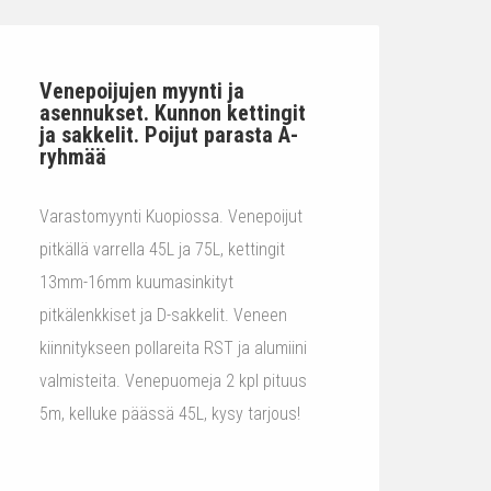
Venepoijujen myynti ja
asennukset. Kunnon kettingit
ja sakkelit. Poijut parasta A-
ryhmää
Varastomyynti Kuopiossa. Venepoijut
pitkällä varrella 45L ja 75L, kettingit
13mm-16mm kuumasinkityt
pitkälenkkiset ja D-sakkelit. Veneen
kiinnitykseen pollareita RST ja alumiini
valmisteita. Venepuomeja 2 kpl pituus
5m, kelluke päässä 45L, kysy tarjous!