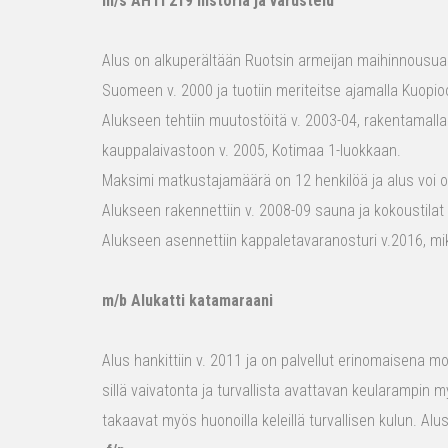
m/s AHTI 219 historia ja varustelu
Alus on alkuperältään Ruotsin armeijan maihinnousualu
Suomeen v. 2000 ja tuotiin meriteitse ajamalla Kuopio
Alukseen tehtiin muutostöitä v. 2003-04, rakentamalla
kauppalaivastoon v. 2005, Kotimaa 1-luokkaan.
Maksimi matkustajamäärä on 12 henkilöä ja alus voi o
Alukseen rakennettiin v. 2008-09 sauna ja kokoustilat e
Alukseen asennettiin kappaletavaranosturi v.2016, mi
m/b Alukatti katamaraani
Alus hankittiin v. 2011 ja on palvellut erinomaisena mon
sillä vaivatonta ja turvallista avattavan keularampin m
takaavat myös huonoilla keleillä turvallisen kulun. Al