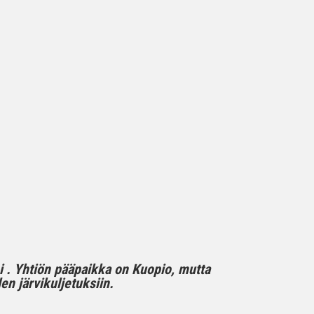
mi . Yhtiön pääpaikka on Kuopio, mutta
n järvikuljetuksiin.