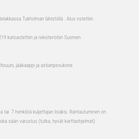
elakkassa Tukholman lähistöllä . Alus ostettiin
19 katsastettiin ja rekisteröitiin Suomen
aaltouuni, jääkaappi ja astianpesukone.
raa tai 7 henkilöä kuljettajan lisäksi. Rantautuminen on
 joka sään varustus (tutka, hyvät karttaohjelmat)