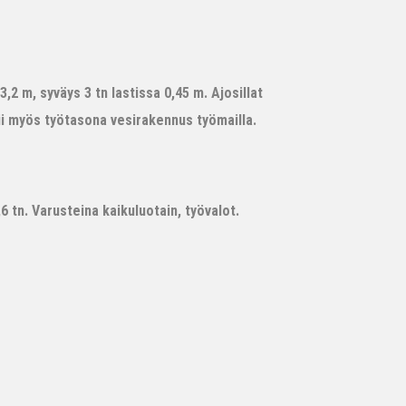
,2 m, syväys 3 tn lastissa 0,45 m. Ajosillat
ii myös työtasona vesirakennus työmailla.
 tn. Varusteina kaikuluotain, työvalot.