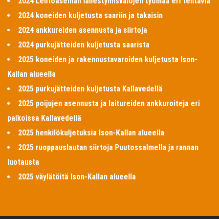
2024 Lentoaseman lähestymisvalojen työmaa eri tehtäviä
2024 koneiden kuljetusta saariin ja takaisin
2024 ankkureiden asennusta ja siirtoja
2024 purkujätteiden kuljetusta saarista
2025 koneiden ja rakennustavaroiden kuljetusta Ison-
Kallan alueella
2025 purkujätteiden kuljetusta Kallavedellä
2025 poijujen asennusta ja laitureiden ankkuroiteja eri
paikoissa Kallavedellä
2025 henkilökuljetuksia Ison-Kallan alueella
2025 ruoppauslautan siirtoja Puutossalmella ja rannan
luotausta
2025 väylätöitä Ison-Kallan alueella