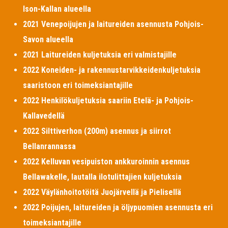
Ison-Kallan alueella
2021 Venepoijujen ja laitureiden asennusta Pohjois-
Savon alueella
2021 Laitureiden kuljetuksia eri valmistajille
2022 Koneiden- ja rakennustarvikkeidenkuljetuksia
saaristoon eri toimeksiantajille
2022 Henkilökuljetuksia saariin Etelä- ja Pohjois-
Kallavedellä
2022 Silttiverhon (200m) asennus ja siirrot
Bellanrannassa
2022 Kelluvan vesipuiston ankkuroinnin asennus
Bellawakelle, lautalla ilotulittajien kuljetuksia
2022 Väylänhoitotöitä Juojärvellä ja Pielisellä
2022 Poijujen, laitureiden ja öljypuomien asennusta eri
toimeksiantajille