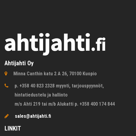
Ahtijahti Oy
Minna Canthin katu 2 A 26, 70100 Kuopio
p. +358 40 823 2328 myynti, tarjouspyynnöt,
hintatiedustelu ja hallinto
m/s Ahti 219 tai m/b Alukatti p. +358 400 174 844
sales@ahtijahti.fi
LINKIT