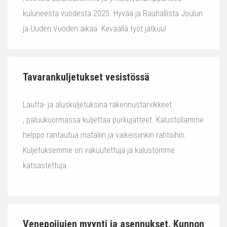
kuluneesta vuodesta 2025. Hyvää ja Rauhallista Joulun
ja Uuden Vuoden aikaa. Keväällä työt jatkuu!
Tavarankuljetukset vesistössä
Lautta- ja aluskuljetuksina rakennustarvikkeet
, paluukuormassa kuljettaa purkujätteet. Kalustollamme
helppo rantautua mataliin ja vaikeisiinkin rantoihin.
Kuljetuksemme on vakuutettuja ja kalustomme
katsastettuja.
Venepoijujen myynti ja asennukset. Kunnon