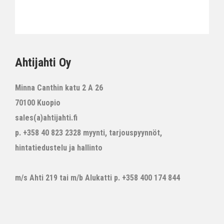
Ahtijahti Oy
Minna Canthin katu 2 A 26
70100 Kuopio
sales(a)ahtijahti.fi
p. +358 40 823 2328 myynti, tarjouspyynnöt,
hintatiedustelu ja hallinto
m/s Ahti 219 tai m/b Alukatti p. +358 400 174 844