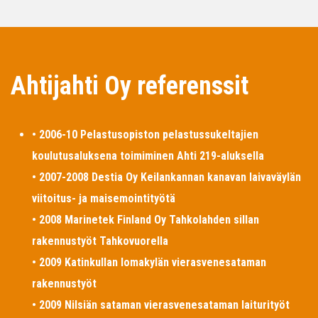
Ahtijahti Oy referenssit
• 2006-10 Pelastusopiston pelastussukeltajien
koulutusaluksena toimiminen Ahti 219-aluksella
• 2007-2008 Destia Oy Keilankannan kanavan laivaväylän
viitoitus- ja maisemointityötä
• 2008 Marinetek Finland Oy Tahkolahden sillan
rakennustyöt Tahkovuorella
• 2009 Katinkullan lomakylän vierasvenesataman
rakennustyöt
• 2009 Nilsiän sataman vierasvenesataman laiturityöt