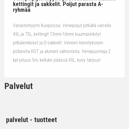
kettingit ja sakkelit. Poijut parasta A-
ryhmää
Varastomyynti Kuopiossa. Venepoijut pitkällä varrella
45L ja 75L, kettingit 13mm-16mm kuumasinkityt
pitkälenkkiset ja D-sakkelit. Veneen kiinnitykseen
pollareita RST ja alumiini valmisteita. Venepuomeja 2
kpl pituus 5m, kelluke päässä 45L, kysy tarjous!
Palvelut
palvelut - tuotteet