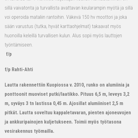
sillä vaivatonta ja turvallista avattavan keularampin myötä ja sillä
voi operoida mataliin rantoihin. Väkevä 150 hv moottori ja joka
sään varustus (tutka, hyvät karttaohjelmat) takaavat myös
huonoilla keleillä turvallisen kulun. Alus sopii myös lauttojen
työntämiseen.
f/p
f/p Rahti-Ahti
Lautta rakennettiin Kuopiossa v. 2010, runko on alumiinia ja
ponttoonit muoviset putki/laatikko. Pituus 6,5 m, leveys 3,2
m, syväys 3 tn lastissa 0,45 m. Ajosillat alumiiniset 2,5 m
pitkät. Lautta soveltuu kappaletavaran, pienten ajoneuvojen
ja ankkuripainojen kuljetukseen. Toimii myös työtasona
vesirakennus työmailla.