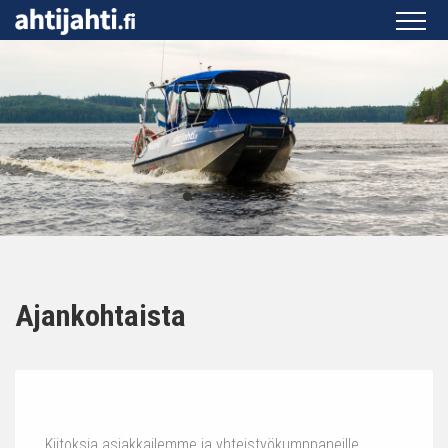
Ajankohtaista
Kiitoksia asiakkailemme ja yhteistyökumppaneille