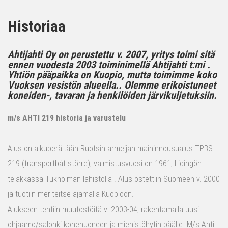
Historiaa
Ahtijahti Oy on perustettu v. 2007, yritys toimi sitä
ennen vuodesta 2003 toiminimellä Ahtijahti t:mi .
Yhtiön pääpaikka on Kuopio, mutta toimimme koko
Vuoksen vesistön alueella.. Olemme erikoistuneet
koneiden-, tavaran ja henkilöiden järvikuljetuksiin.
m/s AHTI 219 historia ja varustelu
Alus on alkuperältään Ruotsin armeijan maihinnousualus TPBS
219 (transportbåt större), valmistusvuosi on 1961, Lidingön
telakkassa Tukholman lähistöllä . Alus ostettiin Suomeen v. 2000
ja tuotiin meriteitse ajamalla Kuopioon.
Alukseen tehtiin muutostöitä v. 2003-04, rakentamalla uusi
ohjaamo/salonki konehuoneen ja miehistöhytin päälle. M/s Ahti