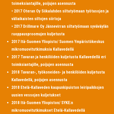
toimeksiantajille, poijujen asennusta
• 2017 Oteran Oy Siikalahden siltatyömaan työtasojen ja
väliaikaisten siltojen siirtoja
• 2017 Drillmare Oy Jännevirran siltatyömaan syväväylän
ruoppausproomujen kuljetusta
2017 Itä-Suomen Yliopisto/ Suomen Ympäristökeskus
mikromuovitutkimuksia Kallavedellä
2017 Tavaran ja henkilöiden kuljetusta Kallavedellä eri
toimksiantajille, poijujen asennusta
2018 Tavaran-, työkoneiden- ja henkilöiden kuljetusta
Kallavedellä, poijujen asennusta
2018 Etelä-Kallaveden kaupunkipuiston leiripaikkojen
uusien vessojen kuljetukset
2018 Itä-Suomen Yliopiston/ SYKE:n
mikromuovitutkimukset Etelä-Kallavedellä