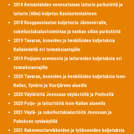
2018 Keinänlahden venesataman laiturin purkutöitä ja
laiturin (60m) kuljetus Kaislastenlahteen
2018 Ruoppauslautan kuljetusta Jännevirralle,
sukellustukialustoimintaa ja vanhan sillan purkutöitä
2019 Tavaran, koneiden ja henkilöiden kuljetuksia
Kallavedellä eri toimeksiantajille
2019 Poijujen asennusta ja laitureiden kuljetuksia eri
toimeksiantajille
2020 Tavaran, koneiden ja henkilöiden kuljetuksia Ison-
Kallan, Syvärin ja Vuotjärven alueilla
2020 Väylätöitä Joensuun väylästöllä ja Pielisellä
2020 Poiju- ja laituritöitä Ison-Kallan alueella
2021 Väylä- ja sukellustukialustöitä Joensuun ja
Puhoksen syväväylillä
2021 Rakennustarvikkeiden ja työkoneiden kuljetuksia