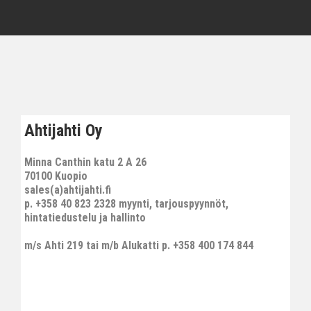
Ahtijahti Oy
Minna Canthin katu 2 A 26
70100 Kuopio
sales(a)ahtijahti.fi
p. +358 40 823 2328 myynti, tarjouspyynnöt,
hintatiedustelu ja hallinto
m/s Ahti 219 tai m/b Alukatti p. +358 400 174 844