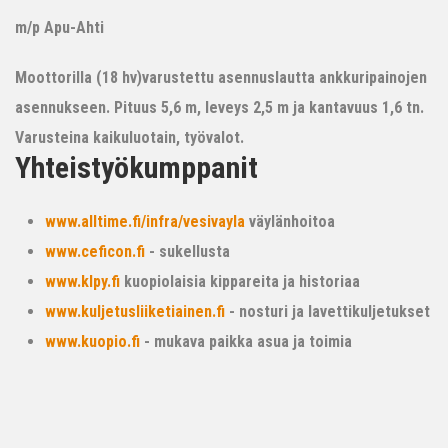
m/p Apu-Ahti
Moottorilla (18 hv)varustettu asennuslautta ankkuripainojen
asennukseen. Pituus 5,6 m, leveys 2,5 m ja kantavuus 1,6 tn.
Varusteina kaikuluotain, työvalot.
Yhteistyökumppanit
www.alltime.fi/infra/vesivayla
väylänhoitoa
www.ceficon.fi
- sukellusta
www.klpy.fi
kuopiolaisia kippareita ja historiaa
www.kuljetusliiketiainen.fi
- nosturi ja lavettikuljetukset
www.kuopio.fi
- mukava paikka asua ja toimia