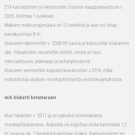
219 katsastettiin ja rekisteröitiin Suomen kauppalaivastoon v.
2005, Kotimaa 1-luokkaan.
Maksimi matkustajamäärä on 12 henkilöä ja alus voi ottaa
kansikuormaa 8 tn.
Alukseen rakennettiin v. 2008-09 sauna ja kokoustilat etukannen
alle. Yläsalonkiin varusteltiin keittiö, missä on liesi,
mikroaaltouuni, jääkaappi ja astianpesukone.
Alukseen asennettiin kappaletavaranosturi v.2016, mikä
mahdollistaa aluksen monikäyttöisyyttä vesistökuljetuksissa.
m/b Alukatti katamaraani
Alus hankittiin v. 2011 ja on palvellut erinomaisena
monikäyttöaluksena. Aluksella voi kuljettaa isolla kansitilalla 1,2
tn tavaraa tai 7 henkilöä kuljettajan lisäksi. Rantautuminen on