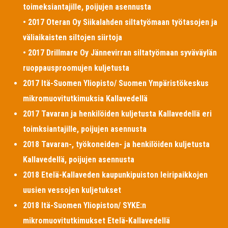
toimeksiantajille, poijujen asennusta
• 2017 Oteran Oy Siikalahden siltatyömaan työtasojen ja
väliaikaisten siltojen siirtoja
• 2017 Drillmare Oy Jännevirran siltatyömaan syväväylän
ruoppausproomujen kuljetusta
2017 Itä-Suomen Yliopisto/ Suomen Ympäristökeskus
mikromuovitutkimuksia Kallavedellä
2017 Tavaran ja henkilöiden kuljetusta Kallavedellä eri
toimksiantajille, poijujen asennusta
2018 Tavaran-, työkoneiden- ja henkilöiden kuljetusta
Kallavedellä, poijujen asennusta
2018 Etelä-Kallaveden kaupunkipuiston leiripaikkojen
uusien vessojen kuljetukset
2018 Itä-Suomen Yliopiston/ SYKE:n
mikromuovitutkimukset Etelä-Kallavedellä