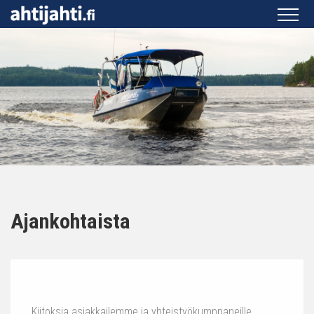
Ajankohtaista
Kiitoksia asiakkailemme ja yhteistyökumppaneille