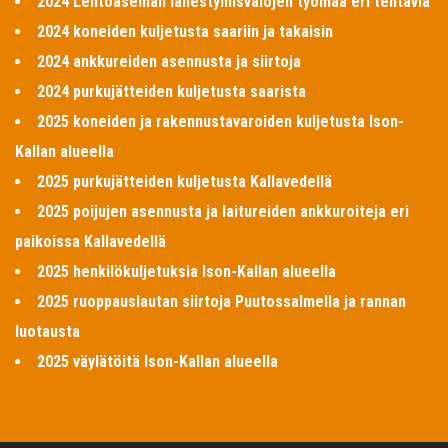
2024 Lentoaseman lähestymisvalojen työmaa eri tehtäviä
2024 koneiden kuljetusta saariin ja takaisin
2024 ankkureiden asennusta ja siirtoja
2024 purkujätteiden kuljetusta saarista
2025 koneiden ja rakennustavaroiden kuljetusta Ison-
Kallan alueella
2025 purkujätteiden kuljetusta Kallavedellä
2025 poijujen asennusta ja laitureiden ankkuroiteja eri
paikoissa Kallavedellä
2025 henkilökuljetuksia Ison-Kallan alueella
2025 ruoppauslautan siirtoja Puutossalmella ja rannan
luotausta
2025 väylätöitä Ison-Kallan alueella