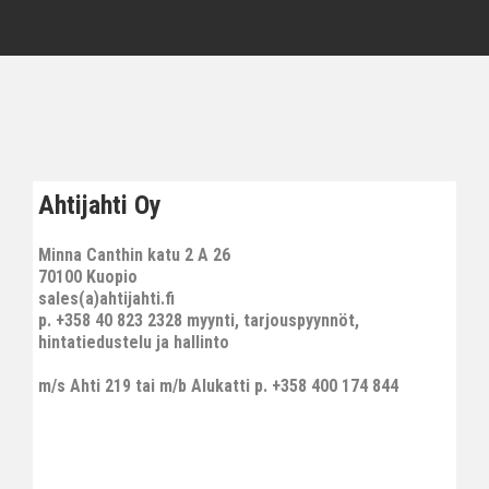
Ahtijahti Oy
Minna Canthin katu 2 A 26
70100 Kuopio
sales(a)ahtijahti.fi
p. +358 40 823 2328 myynti, tarjouspyynnöt,
hintatiedustelu ja hallinto
m/s Ahti 219 tai m/b Alukatti p. +358 400 174 844