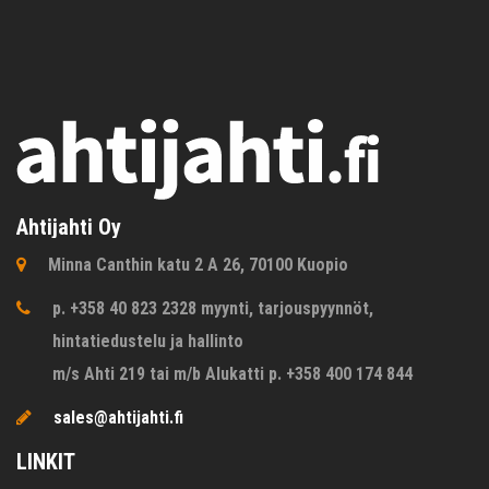
Ahtijahti Oy
Minna Canthin katu 2 A 26, 70100 Kuopio
p. +358 40 823 2328 myynti, tarjouspyynnöt,
hintatiedustelu ja hallinto
m/s Ahti 219 tai m/b Alukatti p. +358 400 174 844
sales@ahtijahti.fi
LINKIT