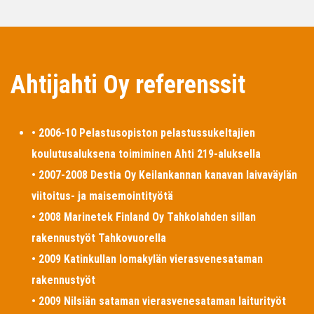
Ahtijahti Oy referenssit
• 2006-10 Pelastusopiston pelastussukeltajien
koulutusaluksena toimiminen Ahti 219-aluksella
• 2007-2008 Destia Oy Keilankannan kanavan laivaväylän
viitoitus- ja maisemointityötä
• 2008 Marinetek Finland Oy Tahkolahden sillan
rakennustyöt Tahkovuorella
• 2009 Katinkullan lomakylän vierasvenesataman
rakennustyöt
• 2009 Nilsiän sataman vierasvenesataman laiturityöt