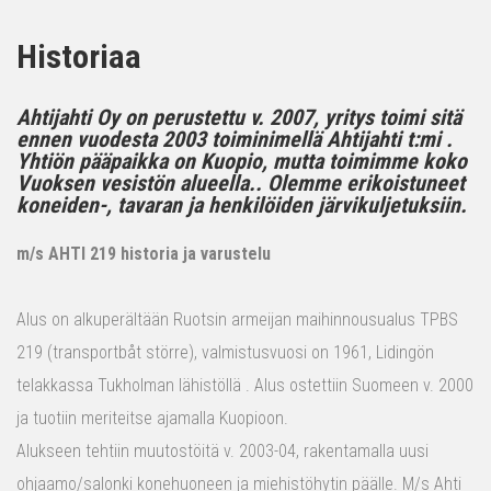
Historiaa
Ahtijahti Oy on perustettu v. 2007, yritys toimi sitä
ennen vuodesta 2003 toiminimellä Ahtijahti t:mi .
Yhtiön pääpaikka on Kuopio, mutta toimimme koko
Vuoksen vesistön alueella.. Olemme erikoistuneet
koneiden-, tavaran ja henkilöiden järvikuljetuksiin.
m/s AHTI 219 historia ja varustelu
Alus on alkuperältään Ruotsin armeijan maihinnousualus TPBS
219 (transportbåt större), valmistusvuosi on 1961, Lidingön
telakkassa Tukholman lähistöllä . Alus ostettiin Suomeen v. 2000
ja tuotiin meriteitse ajamalla Kuopioon.
Alukseen tehtiin muutostöitä v. 2003-04, rakentamalla uusi
ohjaamo/salonki konehuoneen ja miehistöhytin päälle. M/s Ahti