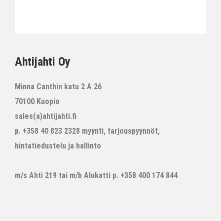
Ahtijahti Oy
Minna Canthin katu 2 A 26
70100 Kuopio
sales(a)ahtijahti.fi
p. +358 40 823 2328 myynti, tarjouspyynnöt,
hintatiedustelu ja hallinto
m/s Ahti 219 tai m/b Alukatti p. +358 400 174 844