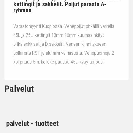
kettingit ja sakkelit. Poijut parasta A-
ryhmää
Varastomyynti Kuopiossa. Venepoijut pitkällä varrella
45L ja 75L, kettingit 13mm-16mm kuumasinkityt
pitkälenkkiset ja D-sakkelit. Veneen kiinnitykseen
pollareita RST ja alumiini valmisteita. Venepuomeja 2
kpl pituus 5m, kelluke päässä 45L, kysy tarjous!
Palvelut
palvelut - tuotteet