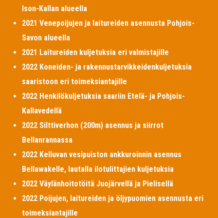
Ison-Kallan alueella
2021 Venepoijujen ja laitureiden asennusta Pohjois-
Savon alueella
2021 Laitureiden kuljetuksia eri valmistajille
2022 Koneiden- ja rakennustarvikkeidenkuljetuksia
saaristoon eri toimeksiantajille
2022 Henkilökuljetuksia saariin Etelä- ja Pohjois-
Kallavedellä
2022 Silttiverhon (200m) asennus ja siirrot
Bellanrannassa
2022 Kelluvan vesipuiston ankkuroinnin asennus
Bellawakelle, lautalla ilotulittajien kuljetuksia
2022 Väylänhoitotöitä Juojärvellä ja Pielisellä
2022 Poijujen, laitureiden ja öljypuomien asennusta eri
toimeksiantajille