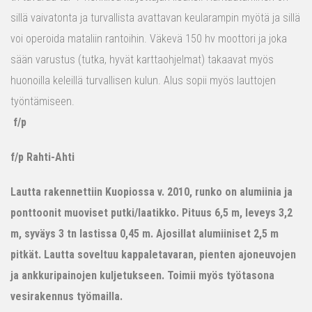
sillä vaivatonta ja turvallista avattavan keularampin myötä ja sillä
voi operoida mataliin rantoihin. Väkevä 150 hv moottori ja joka
sään varustus (tutka, hyvät karttaohjelmat) takaavat myös
huonoilla keleillä turvallisen kulun. Alus sopii myös lauttojen
työntämiseen.
f/p
f/p Rahti-Ahti
Lautta rakennettiin Kuopiossa v. 2010, runko on alumiinia ja
ponttoonit muoviset putki/laatikko. Pituus 6,5 m, leveys 3,2
m, syväys 3 tn lastissa 0,45 m. Ajosillat alumiiniset 2,5 m
pitkät. Lautta soveltuu kappaletavaran, pienten ajoneuvojen
ja ankkuripainojen kuljetukseen. Toimii myös työtasona
vesirakennus työmailla.