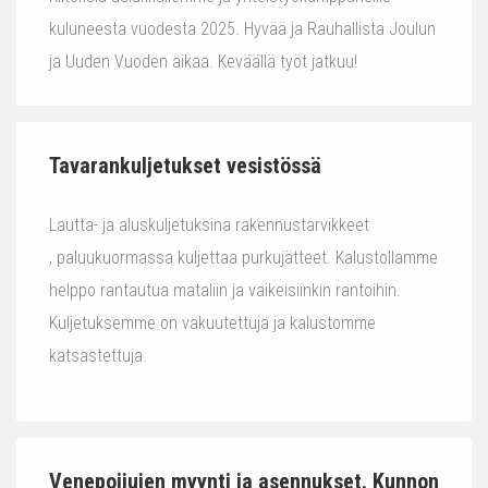
kuluneesta vuodesta 2025. Hyvää ja Rauhallista Joulun
ja Uuden Vuoden aikaa. Keväällä työt jatkuu!
Tavarankuljetukset vesistössä
Lautta- ja aluskuljetuksina rakennustarvikkeet
, paluukuormassa kuljettaa purkujätteet. Kalustollamme
helppo rantautua mataliin ja vaikeisiinkin rantoihin.
Kuljetuksemme on vakuutettuja ja kalustomme
katsastettuja.
Venepoijujen myynti ja asennukset. Kunnon