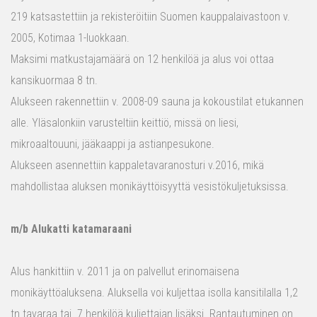
219 katsastettiin ja rekisteröitiin Suomen kauppalaivastoon v.
2005, Kotimaa 1-luokkaan.
Maksimi matkustajamäärä on 12 henkilöä ja alus voi ottaa
kansikuormaa 8 tn.
Alukseen rakennettiin v. 2008-09 sauna ja kokoustilat etukannen
alle. Yläsalonkiin varusteltiin keittiö, missä on liesi,
mikroaaltouuni, jääkaappi ja astianpesukone.
Alukseen asennettiin kappaletavaranosturi v.2016, mikä
mahdollistaa aluksen monikäyttöisyyttä vesistökuljetuksissa.
m/b Alukatti katamaraani
Alus hankittiin v. 2011 ja on palvellut erinomaisena
monikäyttöaluksena. Aluksella voi kuljettaa isolla kansitilalla 1,2
tn tavaraa tai 7 henkilöä kuljettajan lisäksi. Rantautuminen on