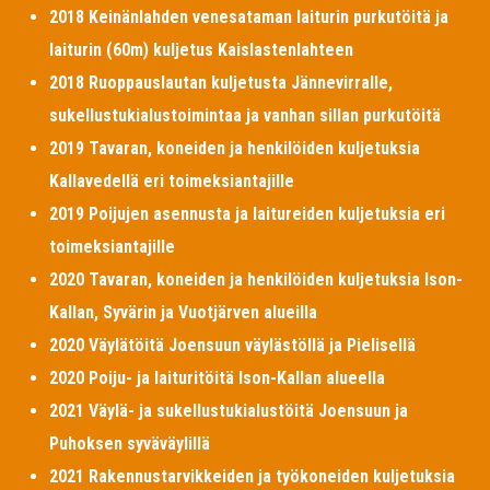
2018 Keinänlahden venesataman laiturin purkutöitä ja
laiturin (60m) kuljetus Kaislastenlahteen
2018 Ruoppauslautan kuljetusta Jännevirralle,
sukellustukialustoimintaa ja vanhan sillan purkutöitä
2019 Tavaran, koneiden ja henkilöiden kuljetuksia
Kallavedellä eri toimeksiantajille
2019 Poijujen asennusta ja laitureiden kuljetuksia eri
toimeksiantajille
2020 Tavaran, koneiden ja henkilöiden kuljetuksia Ison-
Kallan, Syvärin ja Vuotjärven alueilla
2020 Väylätöitä Joensuun väylästöllä ja Pielisellä
2020 Poiju- ja laituritöitä Ison-Kallan alueella
2021 Väylä- ja sukellustukialustöitä Joensuun ja
Puhoksen syväväylillä
2021 Rakennustarvikkeiden ja työkoneiden kuljetuksia