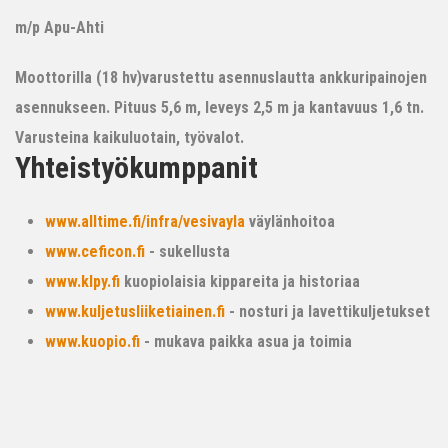
m/p Apu-Ahti
Moottorilla (18 hv)varustettu asennuslautta ankkuripainojen
asennukseen. Pituus 5,6 m, leveys 2,5 m ja kantavuus 1,6 tn.
Varusteina kaikuluotain, työvalot.
Yhteistyökumppanit
www.alltime.fi/infra/vesivayla
väylänhoitoa
www.ceficon.fi
- sukellusta
www.klpy.fi
kuopiolaisia kippareita ja historiaa
www.kuljetusliiketiainen.fi
- nosturi ja lavettikuljetukset
www.kuopio.fi
- mukava paikka asua ja toimia