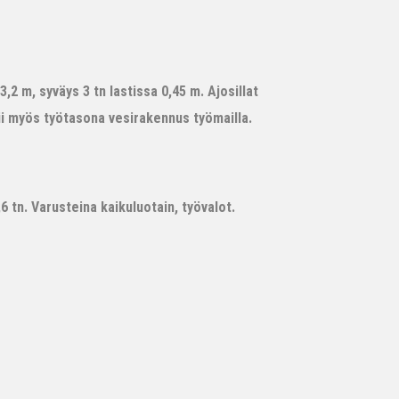
,2 m, syväys 3 tn lastissa 0,45 m. Ajosillat
ii myös työtasona vesirakennus työmailla.
 tn. Varusteina kaikuluotain, työvalot.