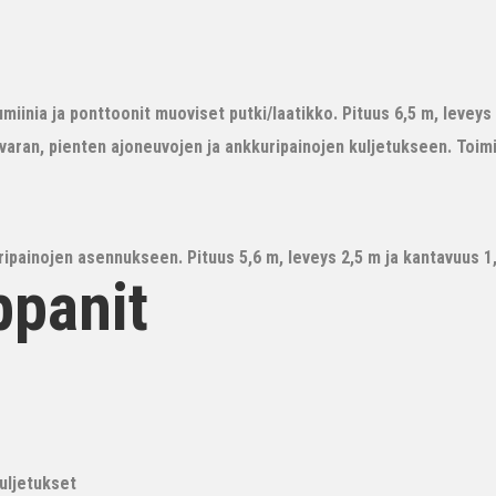
iinia ja ponttoonit muoviset putki/laatikko. Pituus 6,5 m, leveys 3
avaran, pienten ajoneuvojen ja ankkuripainojen kuljetukseen. Toim
ipainojen asennukseen. Pituus 5,6 m, leveys 2,5 m ja kantavuus 1,6
ppanit
kuljetukset