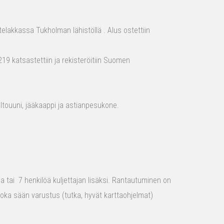
elakkassa Tukholman lähistöllä . Alus ostettiin
19 katsastettiin ja rekisteröitiin Suomen
aaltouuni, jääkaappi ja astianpesukone.
raa tai 7 henkilöä kuljettajan lisäksi. Rantautuminen on
 joka sään varustus (tutka, hyvät karttaohjelmat)