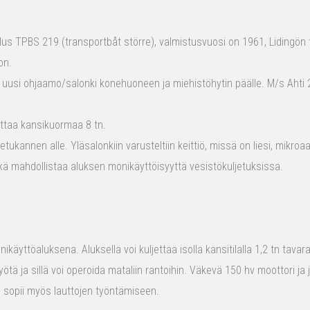
s TPBS 219 (transportbåt större), valmistusvuosi on 1961, Lidingön t
on.
 uusi ohjaamo/salonki konehuoneen ja miehistöhytin päälle. M/s Ahti 2
ttaa kansikuormaa 8 tn.
tukannen alle. Yläsalonkiin varusteltiin keittiö, missä on liesi, mikro
kä mahdollistaa aluksen monikäyttöisyyttä vesistökuljetuksissa.
ikäyttöaluksena. Aluksella voi kuljettaa isolla kansitilalla 1,2 tn tava
yötä ja sillä voi operoida mataliin rantoihin. Väkevä 150 hv moottori ja
us sopii myös lauttojen työntämiseen.