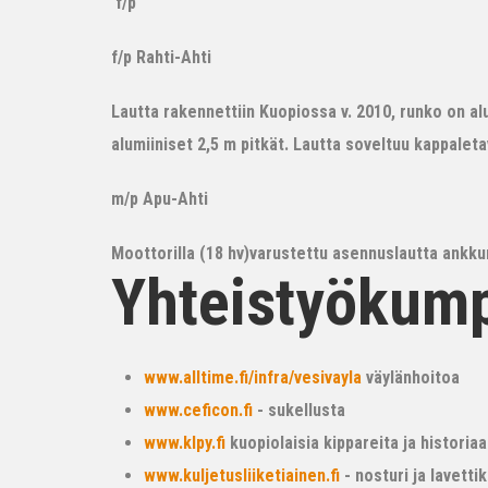
f/p
f/p Rahti-Ahti
Lautta rakennettiin Kuopiossa v. 2010, runko on alum
alumiiniset 2,5 m pitkät. Lautta soveltuu kappalet
m/p Apu-Ahti
Moottorilla (18 hv)varustettu asennuslautta ankkur
Yhteistyökum
www.alltime.fi/infra/vesivayla
väylänhoitoa
www.ceficon.fi
- sukellusta
www.klpy.fi
kuopiolaisia kippareita ja historiaa
www.kuljetusliiketiainen.fi
- nosturi ja lavetti