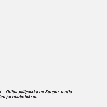
mi . Yhtiön pääpaikka on Kuopio, mutta
n järvikuljetuksiin.