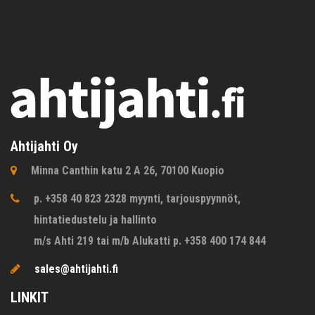
Ahtijahti Oy
Minna Canthin katu 2 A 26, 70100 Kuopio
p. +358 40 823 2328 myynti, tarjouspyynnöt,
hintatiedustelu ja hallinto
m/s Ahti 219 tai m/b Alukatti p. +358 400 174 844
sales@ahtijahti.fi
LINKIT