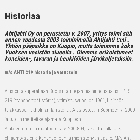
Historiaa
Ahtijahti Oy on perustettu v. 2007, yritys toimi sitä
ennen vuodesta 2003 toiminimellä Ahtijahti t:mi .
Yhtiön pääpaikka on Kuopio, mutta toimimme koko
Vuoksen vesistön alueella.. Olemme erikoistuneet
koneiden-, tavaran ja henkilöiden järvikuljetuksiin.
m/s AHTI 219 historia ja varustelu
Alus on alkuperältään Ruotsin armeijan maihinnousualus TPBS
219 (transportbåt större), valmistusvuosi on 1961, Lidingön
telakkassa Tukholman lähistöllä . Alus ostettiin Suomeen v. 2000
ja tuotiin meriteitse ajamalla Kuopioon.
Alukseen tehtiin muutostöitä v. 2003-04, rakentamalla uusi
ohjaamo/salonki konehuoneen ja miehistöhytin päälle. M/s Ahti