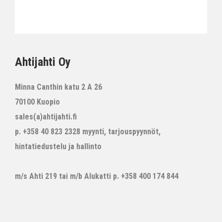
Ahtijahti Oy
Minna Canthin katu 2 A 26
70100 Kuopio
sales(a)ahtijahti.fi
p. +358 40 823 2328 myynti, tarjouspyynnöt,
hintatiedustelu ja hallinto
m/s Ahti 219 tai m/b Alukatti p. +358 400 174 844