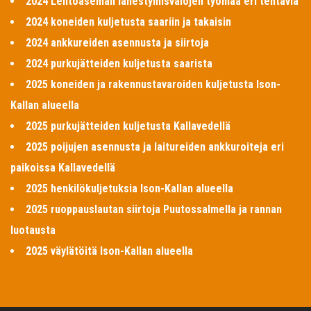
2024 Lentoaseman lähestymisvalojen työmaa eri tehtäviä
2024 koneiden kuljetusta saariin ja takaisin
2024 ankkureiden asennusta ja siirtoja
2024 purkujätteiden kuljetusta saarista
2025 koneiden ja rakennustavaroiden kuljetusta Ison-
Kallan alueella
2025 purkujätteiden kuljetusta Kallavedellä
2025 poijujen asennusta ja laitureiden ankkuroiteja eri
paikoissa Kallavedellä
2025 henkilökuljetuksia Ison-Kallan alueella
2025 ruoppauslautan siirtoja Puutossalmella ja rannan
luotausta
2025 väylätöitä Ison-Kallan alueella