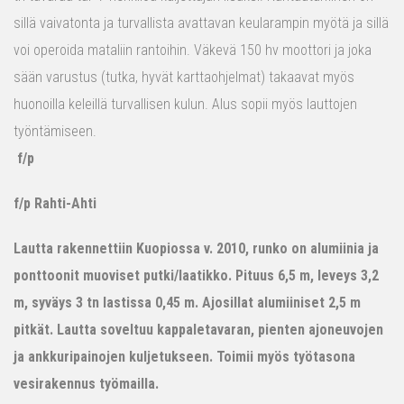
sillä vaivatonta ja turvallista avattavan keularampin myötä ja sillä
voi operoida mataliin rantoihin. Väkevä 150 hv moottori ja joka
sään varustus (tutka, hyvät karttaohjelmat) takaavat myös
huonoilla keleillä turvallisen kulun. Alus sopii myös lauttojen
työntämiseen.
f/p
f/p Rahti-Ahti
Lautta rakennettiin Kuopiossa v. 2010, runko on alumiinia ja
ponttoonit muoviset putki/laatikko. Pituus 6,5 m, leveys 3,2
m, syväys 3 tn lastissa 0,45 m. Ajosillat alumiiniset 2,5 m
pitkät. Lautta soveltuu kappaletavaran, pienten ajoneuvojen
ja ankkuripainojen kuljetukseen. Toimii myös työtasona
vesirakennus työmailla.