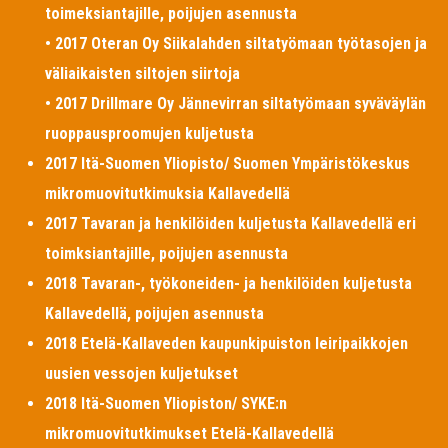
toimeksiantajille, poijujen asennusta
• 2017 Oteran Oy Siikalahden siltatyömaan työtasojen ja
väliaikaisten siltojen siirtoja
• 2017 Drillmare Oy Jännevirran siltatyömaan syväväylän
ruoppausproomujen kuljetusta
2017 Itä-Suomen Yliopisto/ Suomen Ympäristökeskus
mikromuovitutkimuksia Kallavedellä
2017 Tavaran ja henkilöiden kuljetusta Kallavedellä eri
toimksiantajille, poijujen asennusta
2018 Tavaran-, työkoneiden- ja henkilöiden kuljetusta
Kallavedellä, poijujen asennusta
2018 Etelä-Kallaveden kaupunkipuiston leiripaikkojen
uusien vessojen kuljetukset
2018 Itä-Suomen Yliopiston/ SYKE:n
mikromuovitutkimukset Etelä-Kallavedellä