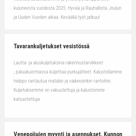
kuluneesta vuodesta 2025. Hyvää ja Rauhallista Joulun
ja Uuden Vuoden aikaa. Keväällä työt jatkuu!
Tavarankuljetukset vesistössä
Lautta- ja aluskuljetuksina rakennustarvikkeet
, paluukuormassa kuljettaa purkujätteet. Kalustollamme
helppo rantautua mataliin ja vaikeisiinkin rantoihin.
Kuljetuksemme on vakuutettuja ja kalustomme
katsastettuja.
Venepoijujen myynti ja asennukset. Kunnon