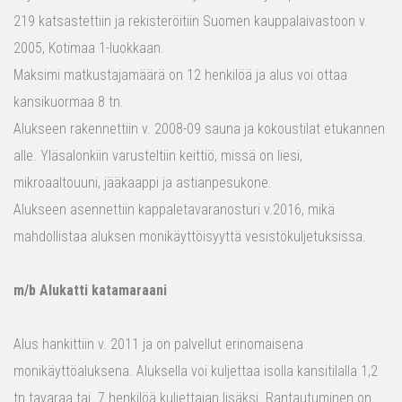
219 katsastettiin ja rekisteröitiin Suomen kauppalaivastoon v.
2005, Kotimaa 1-luokkaan.
Maksimi matkustajamäärä on 12 henkilöä ja alus voi ottaa
kansikuormaa 8 tn.
Alukseen rakennettiin v. 2008-09 sauna ja kokoustilat etukannen
alle. Yläsalonkiin varusteltiin keittiö, missä on liesi,
mikroaaltouuni, jääkaappi ja astianpesukone.
Alukseen asennettiin kappaletavaranosturi v.2016, mikä
mahdollistaa aluksen monikäyttöisyyttä vesistökuljetuksissa.
m/b Alukatti katamaraani
Alus hankittiin v. 2011 ja on palvellut erinomaisena
monikäyttöaluksena. Aluksella voi kuljettaa isolla kansitilalla 1,2
tn tavaraa tai 7 henkilöä kuljettajan lisäksi. Rantautuminen on