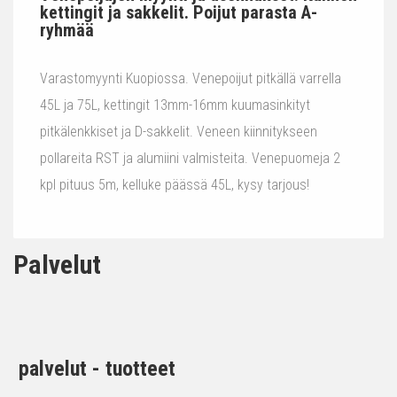
kettingit ja sakkelit. Poijut parasta A-
ryhmää
Varastomyynti Kuopiossa. Venepoijut pitkällä varrella
45L ja 75L, kettingit 13mm-16mm kuumasinkityt
pitkälenkkiset ja D-sakkelit. Veneen kiinnitykseen
pollareita RST ja alumiini valmisteita. Venepuomeja 2
kpl pituus 5m, kelluke päässä 45L, kysy tarjous!
Palvelut
palvelut - tuotteet