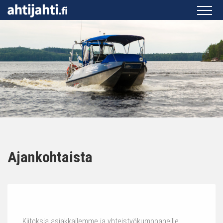
Ajankohtaista
Kiitoksia asiakkailemme ja yhteistyökumppaneille