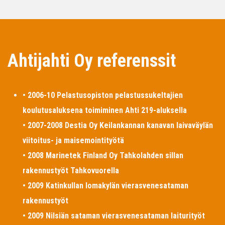
Ahtijahti Oy referenssit
• 2006-10 Pelastusopiston pelastussukeltajien
koulutusaluksena toimiminen Ahti 219-aluksella
• 2007-2008 Destia Oy Keilankannan kanavan laivaväylän
viitoitus- ja maisemointityötä
• 2008 Marinetek Finland Oy Tahkolahden sillan
rakennustyöt Tahkovuorella
• 2009 Katinkullan lomakylän vierasvenesataman
rakennustyöt
• 2009 Nilsiän sataman vierasvenesataman laiturityöt