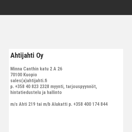
Ahtijahti Oy
Minna Canthin katu 2 A 26
70100 Kuopio
sales(a)ahtijahti.fi
p. +358 40 823 2328 myynti, tarjouspyynnöt,
hintatiedustelu ja hallinto
m/s Ahti 219 tai m/b Alukatti p. +358 400 174 844