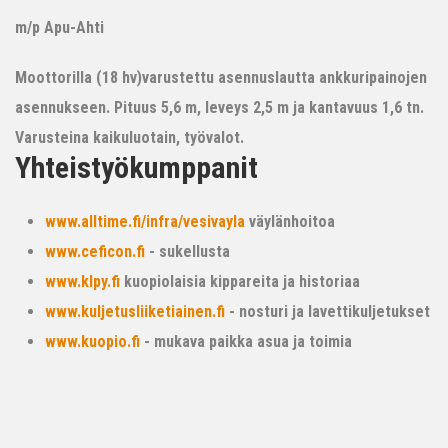
m/p Apu-Ahti
Moottorilla (18 hv)varustettu asennuslautta ankkuripainojen
asennukseen. Pituus 5,6 m, leveys 2,5 m ja kantavuus 1,6 tn.
Varusteina kaikuluotain, työvalot.
Yhteistyökumppanit
www.alltime.fi/infra/vesivayla
väylänhoitoa
www.ceficon.fi
- sukellusta
www.klpy.fi
kuopiolaisia kippareita ja historiaa
www.kuljetusliiketiainen.fi
- nosturi ja lavettikuljetukset
www.kuopio.fi
- mukava paikka asua ja toimia