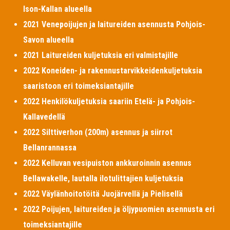
Ison-Kallan alueella
2021 Venepoijujen ja laitureiden asennusta Pohjois-
Savon alueella
2021 Laitureiden kuljetuksia eri valmistajille
2022 Koneiden- ja rakennustarvikkeidenkuljetuksia
saaristoon eri toimeksiantajille
2022 Henkilökuljetuksia saariin Etelä- ja Pohjois-
Kallavedellä
2022 Silttiverhon (200m) asennus ja siirrot
Bellanrannassa
2022 Kelluvan vesipuiston ankkuroinnin asennus
Bellawakelle, lautalla ilotulittajien kuljetuksia
2022 Väylänhoitotöitä Juojärvellä ja Pielisellä
2022 Poijujen, laitureiden ja öljypuomien asennusta eri
toimeksiantajille