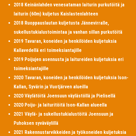
2018 Keinänlahden venesataman laiturin purkutöitä ja
laiturin (60m) kuljetus Kaislastenlahteen
2018 Ruoppauslautan kuljetusta Jännevirralle,
sukellustukialustoimintaa ja vanhan sillan purkutöitä
2019 Tavaran, koneiden ja henkilöiden kuljetuksia
Kallavedellä eri toimeksiantajille
2019 Poijujen asennusta ja laitureiden kuljetuksia eri
toimeksiantajille
2020 Tavaran, koneiden ja henkilöiden kuljetuksia Ison-
Kallan, Syvärin ja Vuotjärven alueilla
2020 Väylätöitä Joensuun väylästöllä ja Pielisellä
2020 Poiju- ja laituritöitä Ison-Kallan alueella
2021 Väylä- ja sukellustukialustöitä Joensuun ja
Puhoksen syväväylillä
2021 Rakennustarvikkeiden ja työkoneiden kuljetuksia