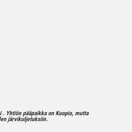
mi . Yhtiön pääpaikka on Kuopio, mutta
n järvikuljetuksiin.