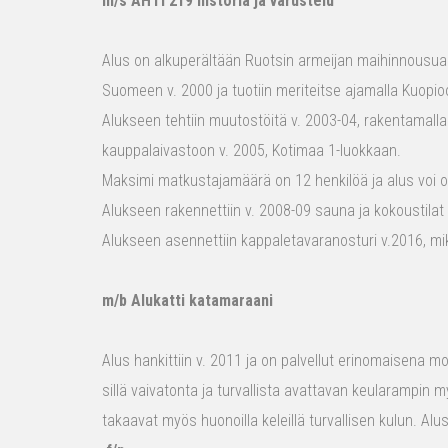
m/s AHTI 219 historia ja varustelu
Alus on alkuperältään Ruotsin armeijan maihinnousualu
Suomeen v. 2000 ja tuotiin meriteitse ajamalla Kuopio
Alukseen tehtiin muutostöitä v. 2003-04, rakentamalla
kauppalaivastoon v. 2005, Kotimaa 1-luokkaan.
Maksimi matkustajamäärä on 12 henkilöä ja alus voi o
Alukseen rakennettiin v. 2008-09 sauna ja kokoustilat e
Alukseen asennettiin kappaletavaranosturi v.2016, mi
m/b Alukatti katamaraani
Alus hankittiin v. 2011 ja on palvellut erinomaisena mon
sillä vaivatonta ja turvallista avattavan keularampin m
takaavat myös huonoilla keleillä turvallisen kulun. Al