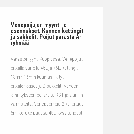
Venepoijujen myynti ja
asennukset. Kunnon kettingit
ja sakkelit. Poijut parasta A-
ryhmää
Varastomyynti Kuopiossa. Venepoijut
pitkällä varrella 45L ja 75L, kettingit
13mm-16mm kuumasinkityt
pitkälenkkiset ja D-sakkelit. Veneen
kiinnitykseen pollareita RST ja alumiini
valmisteita. Venepuomeja 2 kpl pituus
5m, kelluke päässä 45L, kysy tarjous!