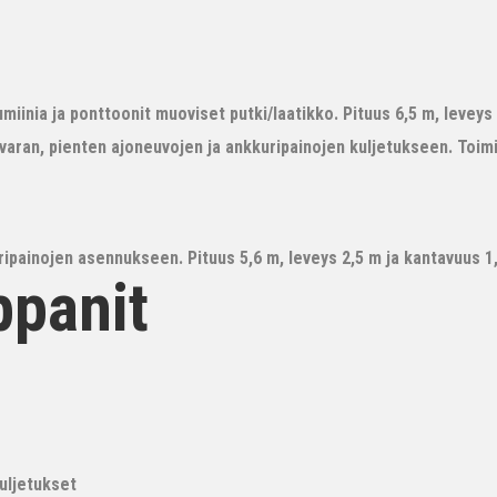
iinia ja ponttoonit muoviset putki/laatikko. Pituus 6,5 m, leveys 3
avaran, pienten ajoneuvojen ja ankkuripainojen kuljetukseen. Toim
ipainojen asennukseen. Pituus 5,6 m, leveys 2,5 m ja kantavuus 1,6
ppanit
kuljetukset