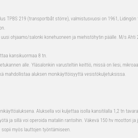
s TPBS 219 (transportbåt större), valmistusvuosi on 1961, Lidingön t
on.
 uusi ohjaamo/salonki konehuoneen ja miehistöhytin päälle. M/s Ahti 2
ttaa kansikuormaa 8 tn.
tukannen alle. Yläsalonkiin varusteltiin keittiö, missä on liesi, mikro
kä mahdollistaa aluksen monikäyttöisyyttä vesistökuljetuksissa.
ikäyttöaluksena. Aluksella voi kuljettaa isolla kansitilalla 1,2 tn tava
yötä ja sillä voi operoida mataliin rantoihin. Väkevä 150 hv moottori ja
us sopii myös lauttojen työntämiseen.