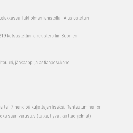
elakkassa Tukholman lähistöllä . Alus ostettiin
19 katsastettiin ja rekisteröitiin Suomen
aaltouuni, jääkaappi ja astianpesukone.
raa tai 7 henkilöä kuljettajan lisäksi. Rantautuminen on
 joka sään varustus (tutka, hyvät karttaohjelmat)