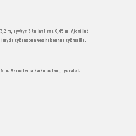
,2 m, syväys 3 tn lastissa 0,45 m. Ajosillat
ii myös työtasona vesirakennus työmailla.
 tn. Varusteina kaikuluotain, työvalot.