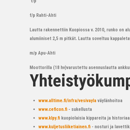
f/p
f/p Rahti-Ahti
Lautta rakennettiin Kuopiossa v. 2010, runko on alum
alumiiniset 2,5 m pitkät. Lautta soveltuu kappalet
m/p Apu-Ahti
Moottorilla (18 hv)varustettu asennuslautta ankkur
Yhteistyökum
www.alltime.fi/infra/vesivayla
väylänhoitoa
www.ceficon.fi
- sukellusta
www.klpy.fi
kuopiolaisia kippareita ja historiaa
www.kuljetusliiketiainen.fi
- nosturi ja lavetti