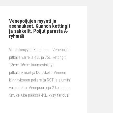
Venepoijujen myynti ja
asennukset. Kunnon kettingit
ja sakkelit. Poijut parasta A-
ryhmää
Varastomyynti Kuopiossa. Venepoijut
pitkällä varrella 45L ja 75L, kettingit
13mm-16mm kuumasinkityt
pitkälenkkiset ja D-sakkelit. Veneen
kiinnitykseen pollareita RST ja alumiini
valmisteita. Venepuomeja 2 kpl pituus
5m, kelluke päässä 45L, kysy tarjous!