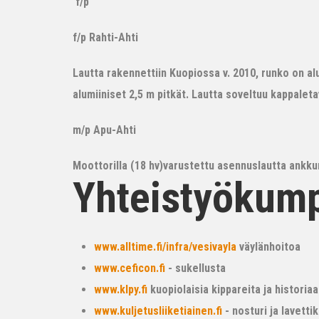
f/p
f/p Rahti-Ahti
Lautta rakennettiin Kuopiossa v. 2010, runko on alum
alumiiniset 2,5 m pitkät. Lautta soveltuu kappalet
m/p Apu-Ahti
Moottorilla (18 hv)varustettu asennuslautta ankkur
Yhteistyökum
www.alltime.fi/infra/vesivayla
väylänhoitoa
www.ceficon.fi
- sukellusta
www.klpy.fi
kuopiolaisia kippareita ja historiaa
www.kuljetusliiketiainen.fi
- nosturi ja lavetti