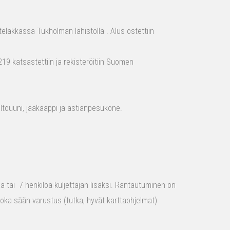
elakkassa Tukholman lähistöllä . Alus ostettiin
19 katsastettiin ja rekisteröitiin Suomen
aaltouuni, jääkaappi ja astianpesukone.
raa tai 7 henkilöä kuljettajan lisäksi. Rantautuminen on
 joka sään varustus (tutka, hyvät karttaohjelmat)