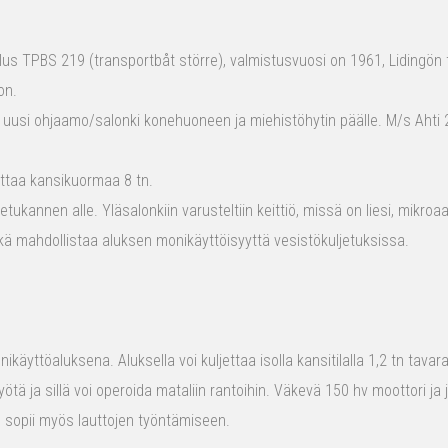
s TPBS 219 (transportbåt större), valmistusvuosi on 1961, Lidingön t
on.
 uusi ohjaamo/salonki konehuoneen ja miehistöhytin päälle. M/s Ahti 2
ttaa kansikuormaa 8 tn.
tukannen alle. Yläsalonkiin varusteltiin keittiö, missä on liesi, mikro
kä mahdollistaa aluksen monikäyttöisyyttä vesistökuljetuksissa.
ikäyttöaluksena. Aluksella voi kuljettaa isolla kansitilalla 1,2 tn tava
yötä ja sillä voi operoida mataliin rantoihin. Väkevä 150 hv moottori ja
us sopii myös lauttojen työntämiseen.