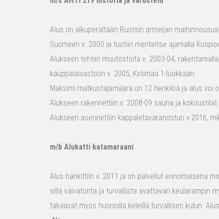
m/s AHTI 219 historia ja varustelu
Alus on alkuperältään Ruotsin armeijan maihinnousualu
Suomeen v. 2000 ja tuotiin meriteitse ajamalla Kuopio
Alukseen tehtiin muutostöitä v. 2003-04, rakentamalla
kauppalaivastoon v. 2005, Kotimaa 1-luokkaan.
Maksimi matkustajamäärä on 12 henkilöä ja alus voi o
Alukseen rakennettiin v. 2008-09 sauna ja kokoustilat e
Alukseen asennettiin kappaletavaranosturi v.2016, mi
m/b Alukatti katamaraani
Alus hankittiin v. 2011 ja on palvellut erinomaisena mon
sillä vaivatonta ja turvallista avattavan keularampin m
takaavat myös huonoilla keleillä turvallisen kulun. Al