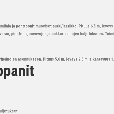
iinia ja ponttoonit muoviset putki/laatikko. Pituus 6,5 m, leveys 3
avaran, pienten ajoneuvojen ja ankkuripainojen kuljetukseen. Toim
ipainojen asennukseen. Pituus 5,6 m, leveys 2,5 m ja kantavuus 1,6
ppanit
kuljetukset