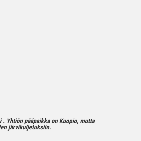
mi . Yhtiön pääpaikka on Kuopio, mutta
n järvikuljetuksiin.