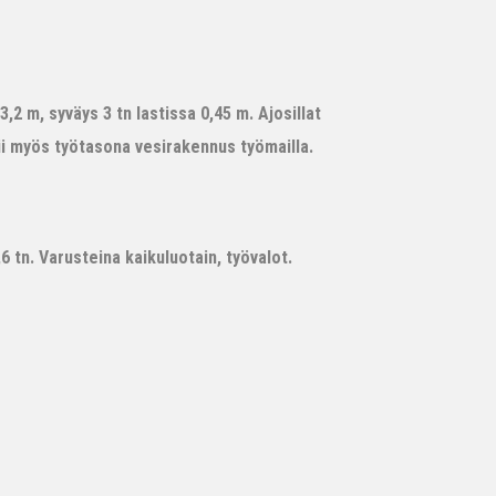
,2 m, syväys 3 tn lastissa 0,45 m. Ajosillat
ii myös työtasona vesirakennus työmailla.
 tn. Varusteina kaikuluotain, työvalot.