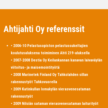
Ahtijahti Oy referenssit
• 2006-10 Pelastusopiston pelastussukeltajien
koulutusaluksena toimiminen Ahti 219-aluksella
• 2007-2008 Destia Oy Keilankannan kanavan laivaväylän
viitoitus- ja maisemointityötä
• 2008 Marinetek Finland Oy Tahkolahden sillan
rakennustyöt Tahkovuorella
• 2009 Katinkullan lomakylän vierasvenesataman
rakennustyöt
• 2009 Nilsiän sataman vierasvenesataman laiturityöt