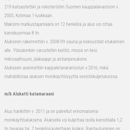
219 katsastettiin ja rekisteröitiin Suomen kauppalaivastoon v.
2005, Kotimaa 1-luokkaan.
Maksimi matkustajamäärä on 12 henkilöä ja alus voi ottaa
kansikuormaa 8 tn.
Alukseen rakennettiin v. 2008-09 sauna ja kokoustilat etukannen
alle. Yläsalonkiin varusteltiin keittiö, missä on liesi,
mikroaaltouuni, jääkaappi ja astianpesukone.
Alukseen asennettiin kappaletavaranosturi v.2016, mikä
mahdollistaa aluksen monikäyttöisyyttä vesistökuljetuksissa.
m/b Alukatti katamaraani
Alus hankittiin v. 2011 ja on palvellut erinomaisena
monikäyttöaluksena. Aluksella voi kuljettaa isolla kansitilalla 1,2
tn tavaraa tai 7 henkilöä kuljettajan lisäksi. Rantautuminen on