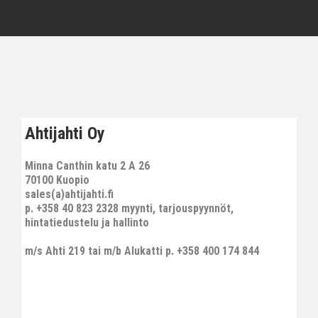
Ahtijahti Oy
Minna Canthin katu 2 A 26
70100 Kuopio
sales(a)ahtijahti.fi
p. +358 40 823 2328 myynti, tarjouspyynnöt,
hintatiedustelu ja hallinto
m/s Ahti 219 tai m/b Alukatti p. +358 400 174 844