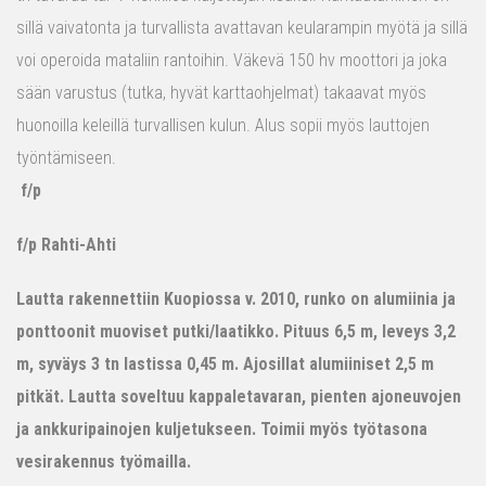
sillä vaivatonta ja turvallista avattavan keularampin myötä ja sillä
voi operoida mataliin rantoihin. Väkevä 150 hv moottori ja joka
sään varustus (tutka, hyvät karttaohjelmat) takaavat myös
huonoilla keleillä turvallisen kulun. Alus sopii myös lauttojen
työntämiseen.
f/p
f/p Rahti-Ahti
Lautta rakennettiin Kuopiossa v. 2010, runko on alumiinia ja
ponttoonit muoviset putki/laatikko. Pituus 6,5 m, leveys 3,2
m, syväys 3 tn lastissa 0,45 m. Ajosillat alumiiniset 2,5 m
pitkät. Lautta soveltuu kappaletavaran, pienten ajoneuvojen
ja ankkuripainojen kuljetukseen. Toimii myös työtasona
vesirakennus työmailla.