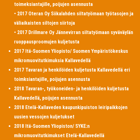
toimeksiantajille, poijujen asennusta
• 2017 Oteran Oy Siikalahden siltatyömaan työtasojen ja
väliaikaisten siltojen siirtoja
• 2017 Drillmare Oy Jännevirran siltatyömaan syväväylän
ruoppausproomujen kuljetusta
2017 Itä-Suomen Yliopisto/ Suomen Ympäristökeskus
mikromuovitutkimuksia Kallavedellä
2017 Tavaran ja henkilöiden kuljetusta Kallavedellä eri
toimksiantajille, poijujen asennusta
2018 Tavaran-, työkoneiden- ja henkilöiden kuljetusta
Kallavedellä, poijujen asennusta
2018 Etelä-Kallaveden kaupunkipuiston leiripaikkojen
uusien vessojen kuljetukset
2018 Itä-Suomen Yliopiston/ SYKE:n
mikromuovitutkimukset Etelä-Kallavedellä