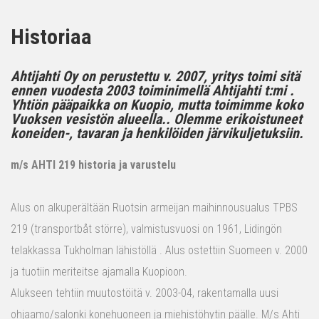
Historiaa
Ahtijahti Oy on perustettu v. 2007, yritys toimi sitä
ennen vuodesta 2003 toiminimellä Ahtijahti t:mi .
Yhtiön pääpaikka on Kuopio, mutta toimimme koko
Vuoksen vesistön alueella.. Olemme erikoistuneet
koneiden-, tavaran ja henkilöiden järvikuljetuksiin.
m/s AHTI 219 historia ja varustelu
Alus on alkuperältään Ruotsin armeijan maihinnousualus TPBS
219 (transportbåt större), valmistusvuosi on 1961, Lidingön
telakkassa Tukholman lähistöllä . Alus ostettiin Suomeen v. 2000
ja tuotiin meriteitse ajamalla Kuopioon.
Alukseen tehtiin muutostöitä v. 2003-04, rakentamalla uusi
ohjaamo/salonki konehuoneen ja miehistöhytin päälle. M/s Ahti