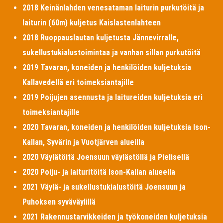
2018 Keinänlahden venesataman laiturin purkutöitä ja
laiturin (60m) kuljetus Kaislastenlahteen
2018 Ruoppauslautan kuljetusta Jännevirralle,
sukellustukialustoimintaa ja vanhan sillan purkutöitä
2019 Tavaran, koneiden ja henkilöiden kuljetuksia
Kallavedellä eri toimeksiantajille
2019 Poijujen asennusta ja laitureiden kuljetuksia eri
toimeksiantajille
2020 Tavaran, koneiden ja henkilöiden kuljetuksia Ison-
Kallan, Syvärin ja Vuotjärven alueilla
2020 Väylätöitä Joensuun väylästöllä ja Pielisellä
2020 Poiju- ja laituritöitä Ison-Kallan alueella
2021 Väylä- ja sukellustukialustöitä Joensuun ja
Puhoksen syväväylillä
2021 Rakennustarvikkeiden ja työkoneiden kuljetuksia