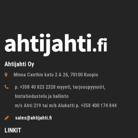
Ahtijahti Oy
Minna Canthin katu 2 A 26, 70100 Kuopio
p. +358 40 823 2328 myynti, tarjouspyynnöt,
hintatiedustelu ja hallinto
m/s Ahti 219 tai m/b Alukatti p. +358 400 174 844
sales@ahtijahti.fi
LINKIT