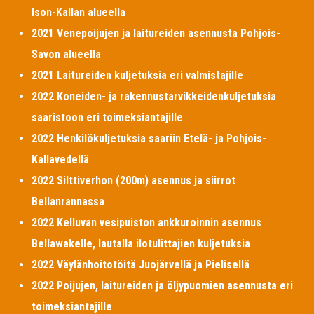
Ison-Kallan alueella
2021 Venepoijujen ja laitureiden asennusta Pohjois-
Savon alueella
2021 Laitureiden kuljetuksia eri valmistajille
2022 Koneiden- ja rakennustarvikkeidenkuljetuksia
saaristoon eri toimeksiantajille
2022 Henkilökuljetuksia saariin Etelä- ja Pohjois-
Kallavedellä
2022 Silttiverhon (200m) asennus ja siirrot
Bellanrannassa
2022 Kelluvan vesipuiston ankkuroinnin asennus
Bellawakelle, lautalla ilotulittajien kuljetuksia
2022 Väylänhoitotöitä Juojärvellä ja Pielisellä
2022 Poijujen, laitureiden ja öljypuomien asennusta eri
toimeksiantajille