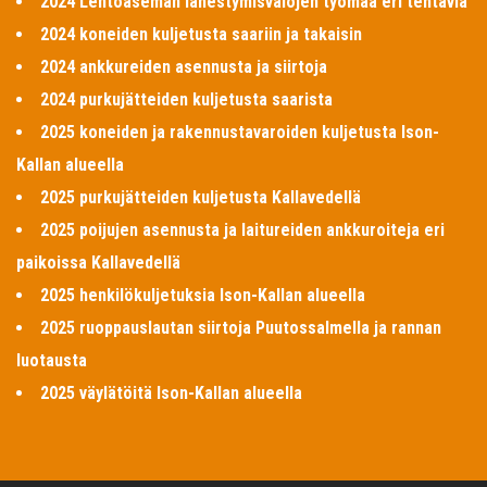
2024 Lentoaseman lähestymisvalojen työmaa eri tehtäviä
2024 koneiden kuljetusta saariin ja takaisin
2024 ankkureiden asennusta ja siirtoja
2024 purkujätteiden kuljetusta saarista
2025 koneiden ja rakennustavaroiden kuljetusta Ison-
Kallan alueella
2025 purkujätteiden kuljetusta Kallavedellä
2025 poijujen asennusta ja laitureiden ankkuroiteja eri
paikoissa Kallavedellä
2025 henkilökuljetuksia Ison-Kallan alueella
2025 ruoppauslautan siirtoja Puutossalmella ja rannan
luotausta
2025 väylätöitä Ison-Kallan alueella