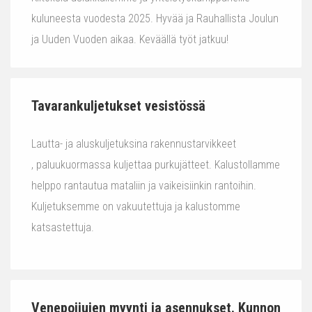
kuluneesta vuodesta 2025. Hyvää ja Rauhallista Joulun
ja Uuden Vuoden aikaa. Keväällä työt jatkuu!
Tavarankuljetukset vesistössä
Lautta- ja aluskuljetuksina rakennustarvikkeet
, paluukuormassa kuljettaa purkujätteet. Kalustollamme
helppo rantautua mataliin ja vaikeisiinkin rantoihin.
Kuljetuksemme on vakuutettuja ja kalustomme
katsastettuja.
Venepoijujen myynti ja asennukset. Kunnon