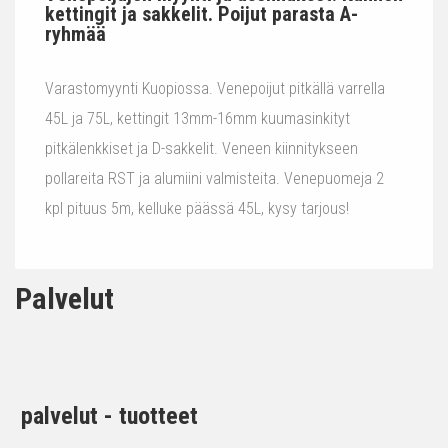
kettingit ja sakkelit. Poijut parasta A-
ryhmää
Varastomyynti Kuopiossa. Venepoijut pitkällä varrella
45L ja 75L, kettingit 13mm-16mm kuumasinkityt
pitkälenkkiset ja D-sakkelit. Veneen kiinnitykseen
pollareita RST ja alumiini valmisteita. Venepuomeja 2
kpl pituus 5m, kelluke päässä 45L, kysy tarjous!
Palvelut
palvelut - tuotteet