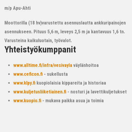
m/p Apu-Ahti
Moottorilla (18 hv)varustettu asennuslautta ankkuripainojen
asennukseen. Pituus 5,6 m, leveys 2,5 m ja kantavuus 1,6 tn.
Varusteina kaikuluotain, työvalot.
Yhteistyökumppanit
www.alltime.fi/infra/vesivayla
väylänhoitoa
www.ceficon.fi
- sukellusta
www.klpy.fi
kuopiolaisia kippareita ja historiaa
www.kuljetusliiketiainen.fi
- nosturi ja lavettikuljetukset
www.kuopio.fi
- mukava paikka asua ja toimia