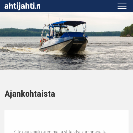
Ajankohtaista
Kiitoksia asiakkailemme ja yhteistyökumppaneille