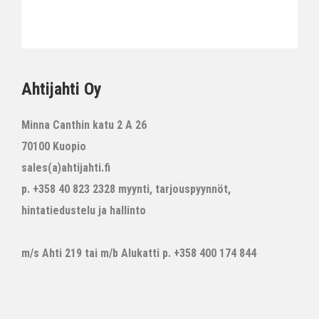
Ahtijahti Oy
Minna Canthin katu 2 A 26
70100 Kuopio
sales(a)ahtijahti.fi
p. +358 40 823 2328 myynti, tarjouspyynnöt,
hintatiedustelu ja hallinto
m/s Ahti 219 tai m/b Alukatti p. +358 400 174 844