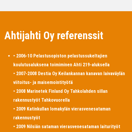
Ahtijahti Oy referenssit
• 2006-10 Pelastusopiston pelastussukeltajien
koulutusaluksena toimiminen Ahti 219-aluksella
• 2007-2008 Destia Oy Keilankannan kanavan laivaväylän
viitoitus- ja maisemointityötä
• 2008 Marinetek Finland Oy Tahkolahden sillan
rakennustyöt Tahkovuorella
• 2009 Katinkullan lomakylän vierasvenesataman
rakennustyöt
• 2009 Nilsiän sataman vierasvenesataman laiturityöt