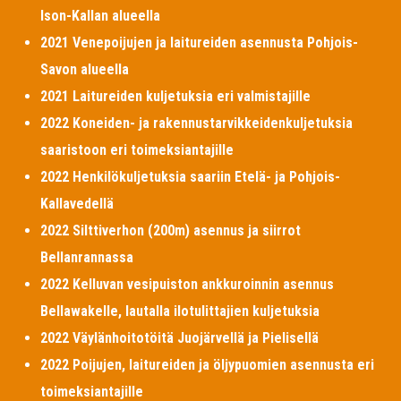
Ison-Kallan alueella
2021 Venepoijujen ja laitureiden asennusta Pohjois-
Savon alueella
2021 Laitureiden kuljetuksia eri valmistajille
2022 Koneiden- ja rakennustarvikkeidenkuljetuksia
saaristoon eri toimeksiantajille
2022 Henkilökuljetuksia saariin Etelä- ja Pohjois-
Kallavedellä
2022 Silttiverhon (200m) asennus ja siirrot
Bellanrannassa
2022 Kelluvan vesipuiston ankkuroinnin asennus
Bellawakelle, lautalla ilotulittajien kuljetuksia
2022 Väylänhoitotöitä Juojärvellä ja Pielisellä
2022 Poijujen, laitureiden ja öljypuomien asennusta eri
toimeksiantajille