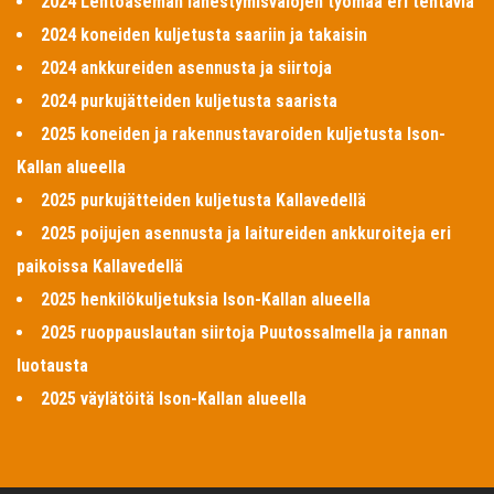
2024 Lentoaseman lähestymisvalojen työmaa eri tehtäviä
2024 koneiden kuljetusta saariin ja takaisin
2024 ankkureiden asennusta ja siirtoja
2024 purkujätteiden kuljetusta saarista
2025 koneiden ja rakennustavaroiden kuljetusta Ison-
Kallan alueella
2025 purkujätteiden kuljetusta Kallavedellä
2025 poijujen asennusta ja laitureiden ankkuroiteja eri
paikoissa Kallavedellä
2025 henkilökuljetuksia Ison-Kallan alueella
2025 ruoppauslautan siirtoja Puutossalmella ja rannan
luotausta
2025 väylätöitä Ison-Kallan alueella