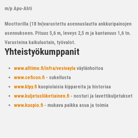
m/p Apu-Ahti
Moottorilla (18 hv)varustettu asennuslautta ankkuripainojen
asennukseen. Pituus 5,6 m, leveys 2,5 m ja kantavuus 1,6 tn.
Varusteina kaikuluotain, työvalot.
Yhteistyökumppanit
www.alltime.fi/infra/vesivayla
väylänhoitoa
www.ceficon.fi
- sukellusta
www.klpy.fi
kuopiolaisia kippareita ja historiaa
www.kuljetusliiketiainen.fi
- nosturi ja lavettikuljetukset
www.kuopio.fi
- mukava paikka asua ja toimia