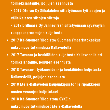
toimeksiantajille, poijujen asennusta
• 2017 Oteran Oy Siikalahden siltatyömaan työtasojen ja
väliaikaisten siltojen siirtoja
• 2017 Drillmare Oy Jännevirran siltatyömaan syväväylän
ruoppausproomujen kuljetusta
2017 Itä-Suomen Yliopisto/ Suomen Ympäristökeskus
mikromuovitutkimuksia Kallavedellä
2017 Tavaran ja henkilöiden kuljetusta Kallavedellä eri
toimksiantajille, poijujen asennusta
2018 Tavaran-, työkoneiden- ja henkilöiden kuljetusta
Kallavedellä, poijujen asennusta
2018 Etelä-Kallaveden kaupunkipuiston leiripaikkojen
uusien vessojen kuljetukset
2018 Itä-Suomen Yliopiston/ SYKE:n
mikromuovitutkimukset Etelä-Kallavedellä