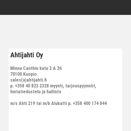
Ahtijahti Oy
Minna Canthin katu 2 A 26
70100 Kuopio
sales(a)ahtijahti.fi
p. +358 40 823 2328 myynti, tarjouspyynnöt,
hintatiedustelu ja hallinto
m/s Ahti 219 tai m/b Alukatti p. +358 400 174 844