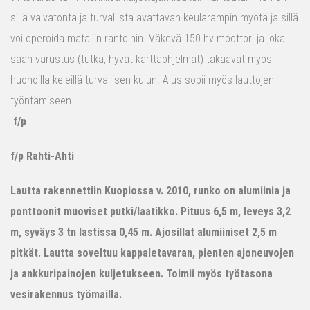
sillä vaivatonta ja turvallista avattavan keularampin myötä ja sillä
voi operoida mataliin rantoihin. Väkevä 150 hv moottori ja joka
sään varustus (tutka, hyvät karttaohjelmat) takaavat myös
huonoilla keleillä turvallisen kulun. Alus sopii myös lauttojen
työntämiseen.
f/p
f/p Rahti-Ahti
Lautta rakennettiin Kuopiossa v. 2010, runko on alumiinia ja
ponttoonit muoviset putki/laatikko. Pituus 6,5 m, leveys 3,2
m, syväys 3 tn lastissa 0,45 m. Ajosillat alumiiniset 2,5 m
pitkät. Lautta soveltuu kappaletavaran, pienten ajoneuvojen
ja ankkuripainojen kuljetukseen. Toimii myös työtasona
vesirakennus työmailla.