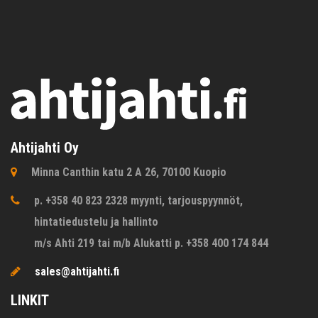
Ahtijahti Oy
Minna Canthin katu 2 A 26, 70100 Kuopio
p. +358 40 823 2328 myynti, tarjouspyynnöt,
hintatiedustelu ja hallinto
m/s Ahti 219 tai m/b Alukatti p. +358 400 174 844
sales@ahtijahti.fi
LINKIT