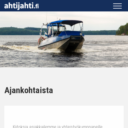
Ajankohtaista
Kiitoksia asiakkailemme ja yhteistyökumppaneille