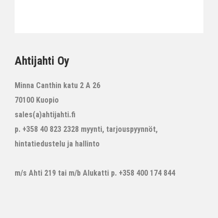
Ahtijahti Oy
Minna Canthin katu 2 A 26
70100 Kuopio
sales(a)ahtijahti.fi
p. +358 40 823 2328 myynti, tarjouspyynnöt,
hintatiedustelu ja hallinto
m/s Ahti 219 tai m/b Alukatti p. +358 400 174 844