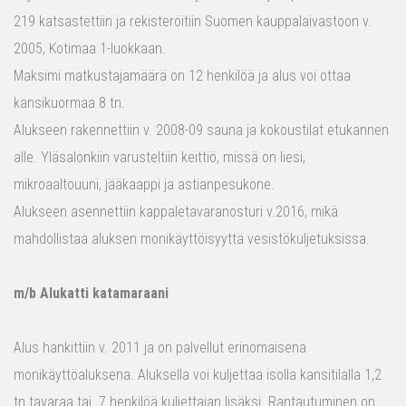
219 katsastettiin ja rekisteröitiin Suomen kauppalaivastoon v.
2005, Kotimaa 1-luokkaan.
Maksimi matkustajamäärä on 12 henkilöä ja alus voi ottaa
kansikuormaa 8 tn.
Alukseen rakennettiin v. 2008-09 sauna ja kokoustilat etukannen
alle. Yläsalonkiin varusteltiin keittiö, missä on liesi,
mikroaaltouuni, jääkaappi ja astianpesukone.
Alukseen asennettiin kappaletavaranosturi v.2016, mikä
mahdollistaa aluksen monikäyttöisyyttä vesistökuljetuksissa.
m/b Alukatti katamaraani
Alus hankittiin v. 2011 ja on palvellut erinomaisena
monikäyttöaluksena. Aluksella voi kuljettaa isolla kansitilalla 1,2
tn tavaraa tai 7 henkilöä kuljettajan lisäksi. Rantautuminen on