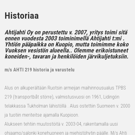
Historiaa
Ahtijahti Oy on perustettu v. 2007, yritys toimi sitä
ennen vuodesta 2003 toiminimellä Ahtijahti t:mi .
Yhtiön pääpaikka on Kuopio, mutta toimimme koko
Vuoksen vesistön alueella.. Olemme erikoistuneet
koneiden-, tavaran ja henkilöiden järvikuljetuksiin.
m/s AHTI 219 historia ja varustelu
Alus on alkuperältään Ruotsin armeijan maihinnousualus TPBS
219 (transportbåt större), valmistusvuosi on 1961, Lidingön
telakkassa Tukholman lähistöllä . Alus ostettiin Suomeen v. 2000
ja tuotiin meriteitse ajamalla Kuopioon.
Alukseen tehtiin muutostöitä v. 2003-04, rakentamalla uusi
ohjaamo/salonki konehuoneen ja miehistöhytin päälle. M/s Ahti