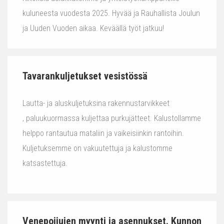
kuluneesta vuodesta 2025. Hyvää ja Rauhallista Joulun
ja Uuden Vuoden aikaa. Keväällä työt jatkuu!
Tavarankuljetukset vesistössä
Lautta- ja aluskuljetuksina rakennustarvikkeet
, paluukuormassa kuljettaa purkujätteet. Kalustollamme
helppo rantautua mataliin ja vaikeisiinkin rantoihin.
Kuljetuksemme on vakuutettuja ja kalustomme
katsastettuja.
Venepoijujen myynti ja asennukset. Kunnon