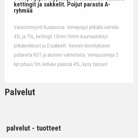
kettingit ja sakkelit. Poijut parasta A-
ryhmää
Varastomyynti Kuopiossa. Venepoijut pitkällä varrella
45L ja 75L, kettingit 13mm-16mm kuumasinkityt
pitkälenkkiset ja D-sakkelit. Veneen kiinnitykseen
pollareita RST ja alumiini valmisteita. Venepuomeja 2
kpl pituus 5m, kelluke päässä 45L, kysy tarjous!
Palvelut
palvelut - tuotteet