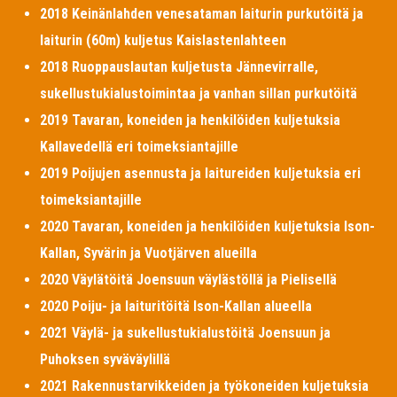
2018 Keinänlahden venesataman laiturin purkutöitä ja
laiturin (60m) kuljetus Kaislastenlahteen
2018 Ruoppauslautan kuljetusta Jännevirralle,
sukellustukialustoimintaa ja vanhan sillan purkutöitä
2019 Tavaran, koneiden ja henkilöiden kuljetuksia
Kallavedellä eri toimeksiantajille
2019 Poijujen asennusta ja laitureiden kuljetuksia eri
toimeksiantajille
2020 Tavaran, koneiden ja henkilöiden kuljetuksia Ison-
Kallan, Syvärin ja Vuotjärven alueilla
2020 Väylätöitä Joensuun väylästöllä ja Pielisellä
2020 Poiju- ja laituritöitä Ison-Kallan alueella
2021 Väylä- ja sukellustukialustöitä Joensuun ja
Puhoksen syväväylillä
2021 Rakennustarvikkeiden ja työkoneiden kuljetuksia