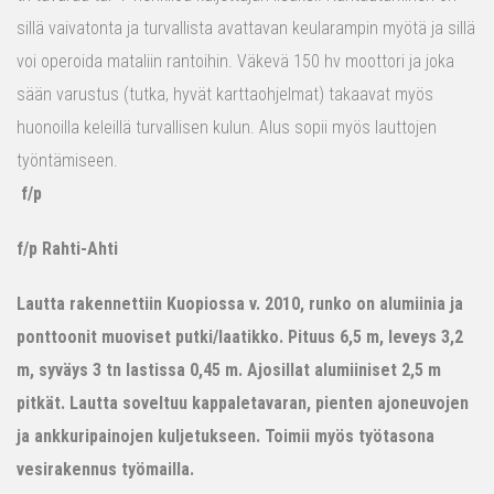
sillä vaivatonta ja turvallista avattavan keularampin myötä ja sillä
voi operoida mataliin rantoihin. Väkevä 150 hv moottori ja joka
sään varustus (tutka, hyvät karttaohjelmat) takaavat myös
huonoilla keleillä turvallisen kulun. Alus sopii myös lauttojen
työntämiseen.
f/p
f/p Rahti-Ahti
Lautta rakennettiin Kuopiossa v. 2010, runko on alumiinia ja
ponttoonit muoviset putki/laatikko. Pituus 6,5 m, leveys 3,2
m, syväys 3 tn lastissa 0,45 m. Ajosillat alumiiniset 2,5 m
pitkät. Lautta soveltuu kappaletavaran, pienten ajoneuvojen
ja ankkuripainojen kuljetukseen. Toimii myös työtasona
vesirakennus työmailla.