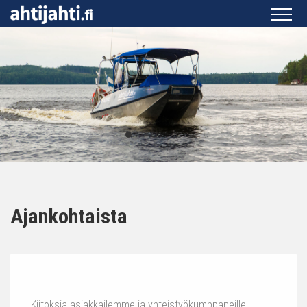
Ajankohtaista
Kiitoksia asiakkailemme ja yhteistyökumppaneille