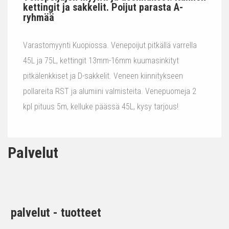
kettingit ja sakkelit. Poijut parasta A-
ryhmää
Varastomyynti Kuopiossa. Venepoijut pitkällä varrella
45L ja 75L, kettingit 13mm-16mm kuumasinkityt
pitkälenkkiset ja D-sakkelit. Veneen kiinnitykseen
pollareita RST ja alumiini valmisteita. Venepuomeja 2
kpl pituus 5m, kelluke päässä 45L, kysy tarjous!
Palvelut
palvelut - tuotteet