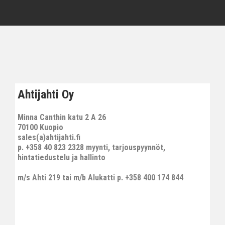
Ahtijahti Oy
Minna Canthin katu 2 A 26
70100 Kuopio
sales(a)ahtijahti.fi
p. +358 40 823 2328 myynti, tarjouspyynnöt,
hintatiedustelu ja hallinto
m/s Ahti 219 tai m/b Alukatti p. +358 400 174 844