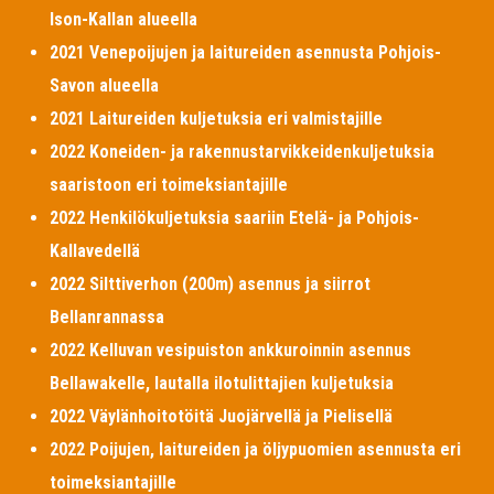
Ison-Kallan alueella
2021 Venepoijujen ja laitureiden asennusta Pohjois-
Savon alueella
2021 Laitureiden kuljetuksia eri valmistajille
2022 Koneiden- ja rakennustarvikkeidenkuljetuksia
saaristoon eri toimeksiantajille
2022 Henkilökuljetuksia saariin Etelä- ja Pohjois-
Kallavedellä
2022 Silttiverhon (200m) asennus ja siirrot
Bellanrannassa
2022 Kelluvan vesipuiston ankkuroinnin asennus
Bellawakelle, lautalla ilotulittajien kuljetuksia
2022 Väylänhoitotöitä Juojärvellä ja Pielisellä
2022 Poijujen, laitureiden ja öljypuomien asennusta eri
toimeksiantajille