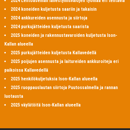
2024 Lentoaseman lähestymisvalojen työmaa eri tehtäviä
2024 koneiden kuljetusta saariin ja takaisin
2024 ankkureiden asennusta ja siirtoja
2024 purkujätteiden kuljetusta saarista
2025 koneiden ja rakennustavaroiden kuljetusta Ison-
Kallan alueella
2025 purkujätteiden kuljetusta Kallavedellä
2025 poijujen asennusta ja laitureiden ankkuroiteja eri
paikoissa Kallavedellä
2025 henkilökuljetuksia Ison-Kallan alueella
2025 ruoppauslautan siirtoja Puutossalmella ja rannan
luotausta
2025 väylätöitä Ison-Kallan alueella