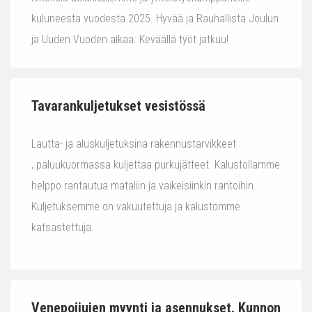
kuluneesta vuodesta 2025. Hyvää ja Rauhallista Joulun
ja Uuden Vuoden aikaa. Keväällä työt jatkuu!
Tavarankuljetukset vesistössä
Lautta- ja aluskuljetuksina rakennustarvikkeet
, paluukuormassa kuljettaa purkujätteet. Kalustollamme
helppo rantautua mataliin ja vaikeisiinkin rantoihin.
Kuljetuksemme on vakuutettuja ja kalustomme
katsastettuja.
Venepoijujen myynti ja asennukset. Kunnon