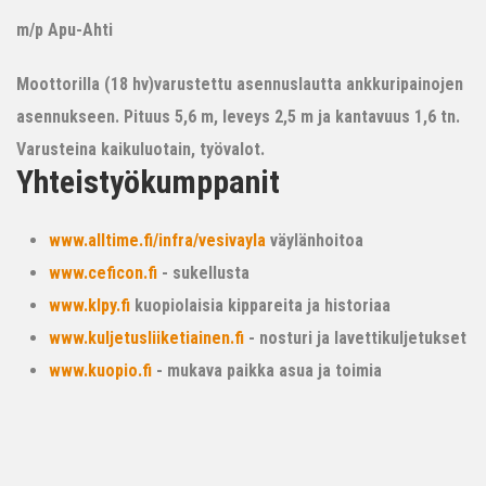
m/p Apu-Ahti
Moottorilla (18 hv)varustettu asennuslautta ankkuripainojen
asennukseen. Pituus 5,6 m, leveys 2,5 m ja kantavuus 1,6 tn.
Varusteina kaikuluotain, työvalot.
Yhteistyökumppanit
www.alltime.fi/infra/vesivayla
väylänhoitoa
www.ceficon.fi
- sukellusta
www.klpy.fi
kuopiolaisia kippareita ja historiaa
www.kuljetusliiketiainen.fi
- nosturi ja lavettikuljetukset
www.kuopio.fi
- mukava paikka asua ja toimia