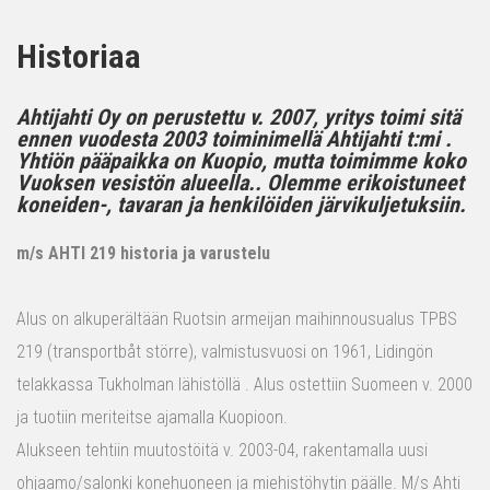
Historiaa
Ahtijahti Oy on perustettu v. 2007, yritys toimi sitä
ennen vuodesta 2003 toiminimellä Ahtijahti t:mi .
Yhtiön pääpaikka on Kuopio, mutta toimimme koko
Vuoksen vesistön alueella.. Olemme erikoistuneet
koneiden-, tavaran ja henkilöiden järvikuljetuksiin.
m/s AHTI 219 historia ja varustelu
Alus on alkuperältään Ruotsin armeijan maihinnousualus TPBS
219 (transportbåt större), valmistusvuosi on 1961, Lidingön
telakkassa Tukholman lähistöllä . Alus ostettiin Suomeen v. 2000
ja tuotiin meriteitse ajamalla Kuopioon.
Alukseen tehtiin muutostöitä v. 2003-04, rakentamalla uusi
ohjaamo/salonki konehuoneen ja miehistöhytin päälle. M/s Ahti