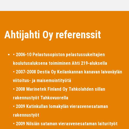
Ahtijahti Oy referenssit
• 2006-10 Pelastusopiston pelastussukeltajien
koulutusaluksena toimiminen Ahti 219-aluksella
• 2007-2008 Destia Oy Keilankannan kanavan laivaväylän
viitoitus- ja maisemointityötä
• 2008 Marinetek Finland Oy Tahkolahden sillan
rakennustyöt Tahkovuorella
• 2009 Katinkullan lomakylän vierasvenesataman
rakennustyöt
• 2009 Nilsiän sataman vierasvenesataman laiturityöt