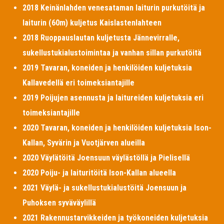
2018 Keinänlahden venesataman laiturin purkutöitä ja
laiturin (60m) kuljetus Kaislastenlahteen
2018 Ruoppauslautan kuljetusta Jännevirralle,
sukellustukialustoimintaa ja vanhan sillan purkutöitä
2019 Tavaran, koneiden ja henkilöiden kuljetuksia
Kallavedellä eri toimeksiantajille
2019 Poijujen asennusta ja laitureiden kuljetuksia eri
toimeksiantajille
2020 Tavaran, koneiden ja henkilöiden kuljetuksia Ison-
Kallan, Syvärin ja Vuotjärven alueilla
2020 Väylätöitä Joensuun väylästöllä ja Pielisellä
2020 Poiju- ja laituritöitä Ison-Kallan alueella
2021 Väylä- ja sukellustukialustöitä Joensuun ja
Puhoksen syväväylillä
2021 Rakennustarvikkeiden ja työkoneiden kuljetuksia