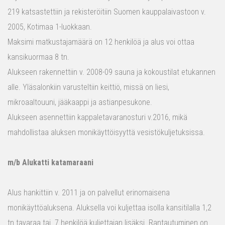
219 katsastettiin ja rekisteröitiin Suomen kauppalaivastoon v.
2005, Kotimaa 1-luokkaan.
Maksimi matkustajamäärä on 12 henkilöä ja alus voi ottaa
kansikuormaa 8 tn.
Alukseen rakennettiin v. 2008-09 sauna ja kokoustilat etukannen
alle. Yläsalonkiin varusteltiin keittiö, missä on liesi,
mikroaaltouuni, jääkaappi ja astianpesukone.
Alukseen asennettiin kappaletavaranosturi v.2016, mikä
mahdollistaa aluksen monikäyttöisyyttä vesistökuljetuksissa.
m/b Alukatti katamaraani
Alus hankittiin v. 2011 ja on palvellut erinomaisena
monikäyttöaluksena. Aluksella voi kuljettaa isolla kansitilalla 1,2
tn tavaraa tai 7 henkilöä kuljettajan lisäksi. Rantautuminen on