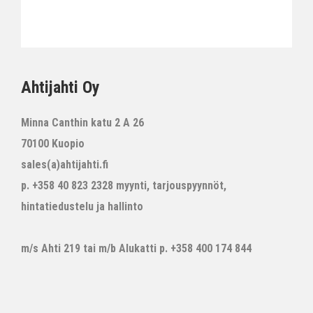
Ahtijahti Oy
Minna Canthin katu 2 A 26
70100 Kuopio
sales(a)ahtijahti.fi
p. +358 40 823 2328 myynti, tarjouspyynnöt,
hintatiedustelu ja hallinto
m/s Ahti 219 tai m/b Alukatti p. +358 400 174 844