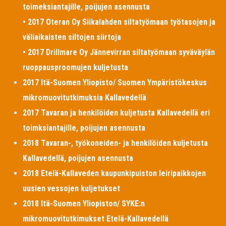
toimeksiantajille, poijujen asennusta
• 2017 Oteran Oy Siikalahden siltatyömaan työtasojen ja
väliaikaisten siltojen siirtoja
• 2017 Drillmare Oy Jännevirran siltatyömaan syväväylän
ruoppausproomujen kuljetusta
2017 Itä-Suomen Yliopisto/ Suomen Ympäristökeskus
mikromuovitutkimuksia Kallavedellä
2017 Tavaran ja henkilöiden kuljetusta Kallavedellä eri
toimksiantajille, poijujen asennusta
2018 Tavaran-, työkoneiden- ja henkilöiden kuljetusta
Kallavedellä, poijujen asennusta
2018 Etelä-Kallaveden kaupunkipuiston leiripaikkojen
uusien vessojen kuljetukset
2018 Itä-Suomen Yliopiston/ SYKE:n
mikromuovitutkimukset Etelä-Kallavedellä