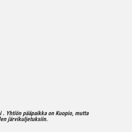
mi . Yhtiön pääpaikka on Kuopio, mutta
n järvikuljetuksiin.