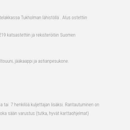
elakkassa Tukholman lähistöllä . Alus ostettiin
19 katsastettiin ja rekisteröitiin Suomen
aaltouuni, jääkaappi ja astianpesukone.
raa tai 7 henkilöä kuljettajan lisäksi. Rantautuminen on
 joka sään varustus (tutka, hyvät karttaohjelmat)