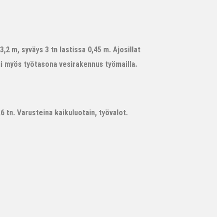
,2 m, syväys 3 tn lastissa 0,45 m. Ajosillat
ii myös työtasona vesirakennus työmailla.
 tn. Varusteina kaikuluotain, työvalot.