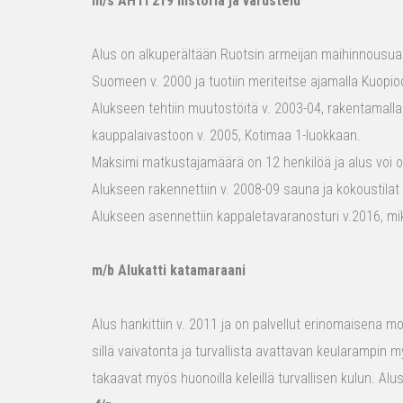
m/s AHTI 219 historia ja varustelu
Alus on alkuperältään Ruotsin armeijan maihinnousualu
Suomeen v. 2000 ja tuotiin meriteitse ajamalla Kuopio
Alukseen tehtiin muutostöitä v. 2003-04, rakentamalla
kauppalaivastoon v. 2005, Kotimaa 1-luokkaan.
Maksimi matkustajamäärä on 12 henkilöä ja alus voi o
Alukseen rakennettiin v. 2008-09 sauna ja kokoustilat e
Alukseen asennettiin kappaletavaranosturi v.2016, mi
m/b Alukatti katamaraani
Alus hankittiin v. 2011 ja on palvellut erinomaisena mon
sillä vaivatonta ja turvallista avattavan keularampin m
takaavat myös huonoilla keleillä turvallisen kulun. Al