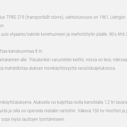
s TPBS 219 (transportbåt större), valmistusvuosi on 1961, Lidingön t
on.
 uusi ohjaamo/salonki konehuoneen ja miehistöhytin päälle. M/s Ahti 2
ttaa kansikuormaa 8 tn.
tukannen alle. Yläsalonkiin varusteltiin keittiö, missä on liesi, mikro
kä mahdollistaa aluksen monikäyttöisyyttä vesistökuljetuksissa.
ikäyttöaluksena. Aluksella voi kuljettaa isolla kansitilalla 1,2 tn tava
yötä ja sillä voi operoida mataliin rantoihin. Väkevä 150 hv moottori ja
us sopii myös lauttojen työntämiseen.