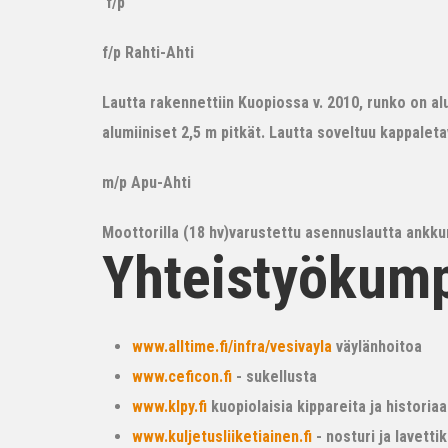
f/p
f/p Rahti-Ahti
Lautta rakennettiin Kuopiossa v. 2010, runko on alum
alumiiniset 2,5 m pitkät. Lautta soveltuu kappalet
m/p Apu-Ahti
Moottorilla (18 hv)varustettu asennuslautta ankkur
Yhteistyökum
www.alltime.fi/infra/vesivayla
väylänhoitoa
www.ceficon.fi
- sukellusta
www.klpy.fi
kuopiolaisia kippareita ja historiaa
www.kuljetusliiketiainen.fi
- nosturi ja lavetti