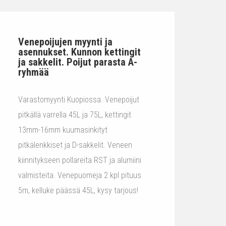
Venepoijujen myynti ja
asennukset. Kunnon kettingit
ja sakkelit. Poijut parasta A-
ryhmää
Varastomyynti Kuopiossa. Venepoijut
pitkällä varrella 45L ja 75L, kettingit
13mm-16mm kuumasinkityt
pitkälenkkiset ja D-sakkelit. Veneen
kiinnitykseen pollareita RST ja alumiini
valmisteita. Venepuomeja 2 kpl pituus
5m, kelluke päässä 45L, kysy tarjous!