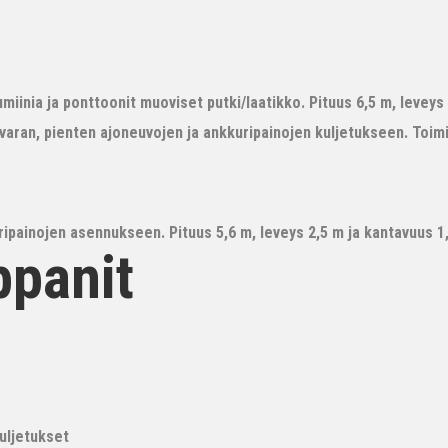
iinia ja ponttoonit muoviset putki/laatikko. Pituus 6,5 m, leveys 3
avaran, pienten ajoneuvojen ja ankkuripainojen kuljetukseen. Toim
ipainojen asennukseen. Pituus 5,6 m, leveys 2,5 m ja kantavuus 1,6
ppanit
kuljetukset