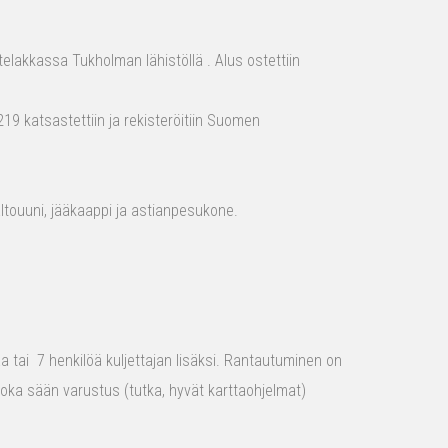
elakkassa Tukholman lähistöllä . Alus ostettiin
19 katsastettiin ja rekisteröitiin Suomen
aaltouuni, jääkaappi ja astianpesukone.
raa tai 7 henkilöä kuljettajan lisäksi. Rantautuminen on
 joka sään varustus (tutka, hyvät karttaohjelmat)