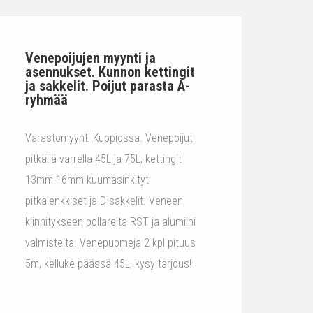
Venepoijujen myynti ja
asennukset. Kunnon kettingit
ja sakkelit. Poijut parasta A-
ryhmää
Varastomyynti Kuopiossa. Venepoijut
pitkällä varrella 45L ja 75L, kettingit
13mm-16mm kuumasinkityt
pitkälenkkiset ja D-sakkelit. Veneen
kiinnitykseen pollareita RST ja alumiini
valmisteita. Venepuomeja 2 kpl pituus
5m, kelluke päässä 45L, kysy tarjous!