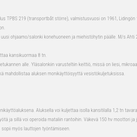
s TPBS 219 (transportbåt större), valmistusvuosi on 1961, Lidingön t
on.
 uusi ohjaamo/salonki konehuoneen ja miehistöhytin päälle. M/s Ahti 2
ttaa kansikuormaa 8 tn.
tukannen alle. Yläsalonkiin varusteltiin keittiö, missä on liesi, mikro
kä mahdollistaa aluksen monikäyttöisyyttä vesistökuljetuksissa.
ikäyttöaluksena. Aluksella voi kuljettaa isolla kansitilalla 1,2 tn tava
yötä ja sillä voi operoida mataliin rantoihin. Väkevä 150 hv moottori ja
us sopii myös lauttojen työntämiseen.