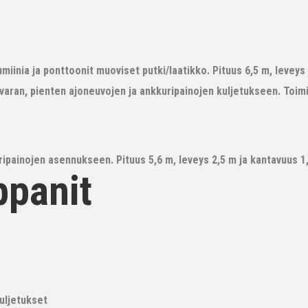
iinia ja ponttoonit muoviset putki/laatikko. Pituus 6,5 m, leveys 3
avaran, pienten ajoneuvojen ja ankkuripainojen kuljetukseen. Toim
ipainojen asennukseen. Pituus 5,6 m, leveys 2,5 m ja kantavuus 1,6
ppanit
kuljetukset