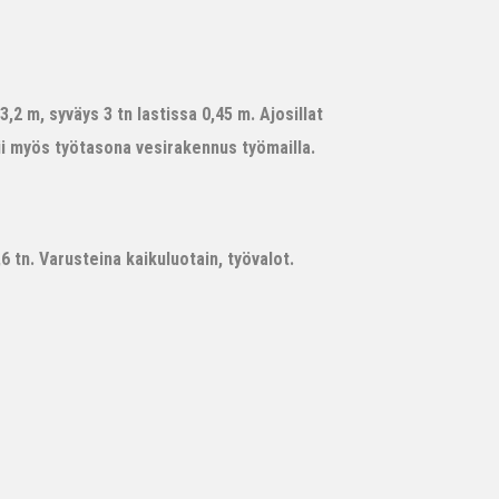
,2 m, syväys 3 tn lastissa 0,45 m. Ajosillat
ii myös työtasona vesirakennus työmailla.
 tn. Varusteina kaikuluotain, työvalot.