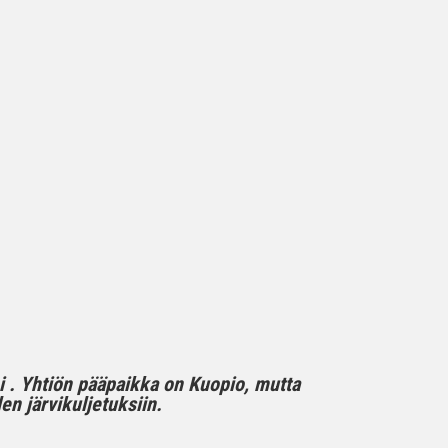
mi . Yhtiön pääpaikka on Kuopio, mutta
n järvikuljetuksiin.