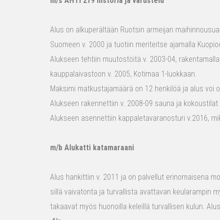
m/s AHTI 219 historia ja varustelu
Alus on alkuperältään Ruotsin armeijan maihinnousualu
Suomeen v. 2000 ja tuotiin meriteitse ajamalla Kuopio
Alukseen tehtiin muutostöitä v. 2003-04, rakentamalla
kauppalaivastoon v. 2005, Kotimaa 1-luokkaan.
Maksimi matkustajamäärä on 12 henkilöä ja alus voi o
Alukseen rakennettiin v. 2008-09 sauna ja kokoustilat e
Alukseen asennettiin kappaletavaranosturi v.2016, mi
m/b Alukatti katamaraani
Alus hankittiin v. 2011 ja on palvellut erinomaisena mon
sillä vaivatonta ja turvallista avattavan keularampin m
takaavat myös huonoilla keleillä turvallisen kulun. Al