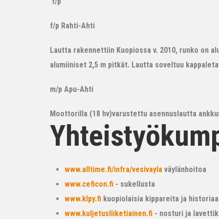
f/p
f/p Rahti-Ahti
Lautta rakennettiin Kuopiossa v. 2010, runko on alum
alumiiniset 2,5 m pitkät. Lautta soveltuu kappalet
m/p Apu-Ahti
Moottorilla (18 hv)varustettu asennuslautta ankkur
Yhteistyökum
www.alltime.fi/infra/vesivayla
väylänhoitoa
www.ceficon.fi
- sukellusta
www.klpy.fi
kuopiolaisia kippareita ja historiaa
www.kuljetusliiketiainen.fi
- nosturi ja lavetti