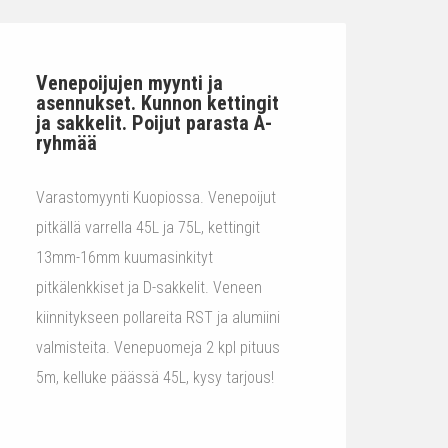
Venepoijujen myynti ja
asennukset. Kunnon kettingit
ja sakkelit. Poijut parasta A-
ryhmää
Varastomyynti Kuopiossa. Venepoijut
pitkällä varrella 45L ja 75L, kettingit
13mm-16mm kuumasinkityt
pitkälenkkiset ja D-sakkelit. Veneen
kiinnitykseen pollareita RST ja alumiini
valmisteita. Venepuomeja 2 kpl pituus
5m, kelluke päässä 45L, kysy tarjous!