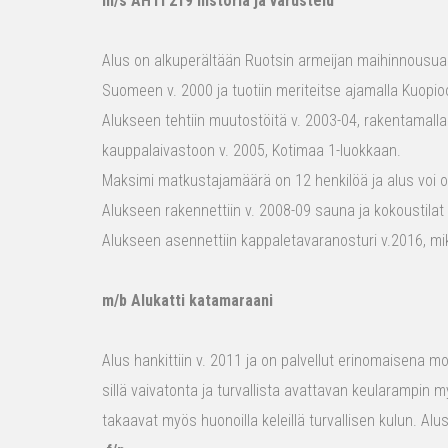
m/s AHTI 219 historia ja varustelu
Alus on alkuperältään Ruotsin armeijan maihinnousualu
Suomeen v. 2000 ja tuotiin meriteitse ajamalla Kuopio
Alukseen tehtiin muutostöitä v. 2003-04, rakentamalla
kauppalaivastoon v. 2005, Kotimaa 1-luokkaan.
Maksimi matkustajamäärä on 12 henkilöä ja alus voi o
Alukseen rakennettiin v. 2008-09 sauna ja kokoustilat e
Alukseen asennettiin kappaletavaranosturi v.2016, mi
m/b Alukatti katamaraani
Alus hankittiin v. 2011 ja on palvellut erinomaisena mon
sillä vaivatonta ja turvallista avattavan keularampin m
takaavat myös huonoilla keleillä turvallisen kulun. Al