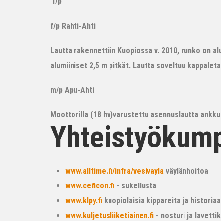
f/p
f/p Rahti-Ahti
Lautta rakennettiin Kuopiossa v. 2010, runko on alum
alumiiniset 2,5 m pitkät. Lautta soveltuu kappalet
m/p Apu-Ahti
Moottorilla (18 hv)varustettu asennuslautta ankkur
Yhteistyökum
www.alltime.fi/infra/vesivayla
väylänhoitoa
www.ceficon.fi
- sukellusta
www.klpy.fi
kuopiolaisia kippareita ja historiaa
www.kuljetusliiketiainen.fi
- nosturi ja lavetti