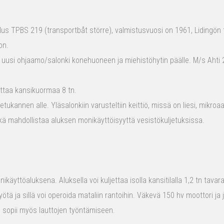
s TPBS 219 (transportbåt större), valmistusvuosi on 1961, Lidingön t
on.
 uusi ohjaamo/salonki konehuoneen ja miehistöhytin päälle. M/s Ahti 2
ttaa kansikuormaa 8 tn.
tukannen alle. Yläsalonkiin varusteltiin keittiö, missä on liesi, mikro
kä mahdollistaa aluksen monikäyttöisyyttä vesistökuljetuksissa.
ikäyttöaluksena. Aluksella voi kuljettaa isolla kansitilalla 1,2 tn tava
yötä ja sillä voi operoida mataliin rantoihin. Väkevä 150 hv moottori ja
us sopii myös lauttojen työntämiseen.