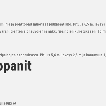
iinia ja ponttoonit muoviset putki/laatikko. Pituus 6,5 m, leveys 3
avaran, pienten ajoneuvojen ja ankkuripainojen kuljetukseen. Toim
ipainojen asennukseen. Pituus 5,6 m, leveys 2,5 m ja kantavuus 1,6
ppanit
kuljetukset