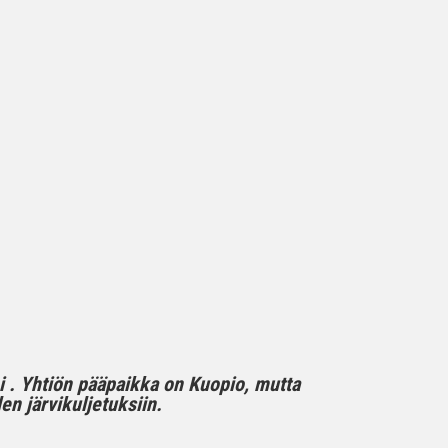
mi . Yhtiön pääpaikka on Kuopio, mutta
n järvikuljetuksiin.