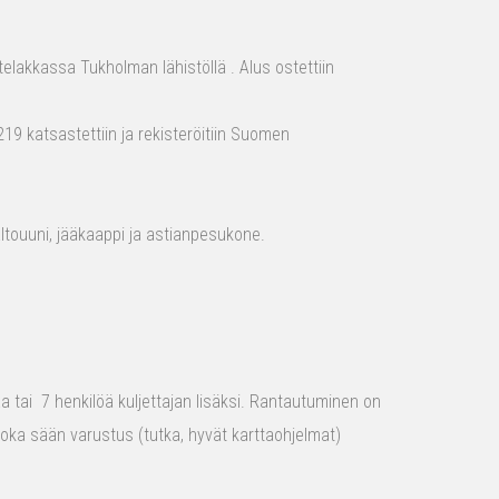
elakkassa Tukholman lähistöllä . Alus ostettiin
19 katsastettiin ja rekisteröitiin Suomen
aaltouuni, jääkaappi ja astianpesukone.
raa tai 7 henkilöä kuljettajan lisäksi. Rantautuminen on
 joka sään varustus (tutka, hyvät karttaohjelmat)